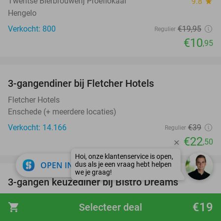
Twentse Bierbrouwerij Proeflokaal
9.8
star
Hengelo
Verkocht: 800
€19
,95
Regulier
€10
,95
favorite_border
3-gangendiner bij Fletcher Hotels
42%
Fletcher Hotels
Enschede (+ meerdere locaties)
Verkocht: 14.166
€39
Regulier
€22
,50
favorite_border
close
OPEN IN APP
3-gangen keuzediner bij Bistro Dreams
46%
Bistro Dreams
9.7
star
€19
shopping_cart
Selecteer deal
Enschede