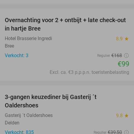
favorite_border
Overnachting voor 2 + ontbijt + late check-out
41%
NEW
in hartje Bree
TODAY
Hotel Brasserie Ingredi
8.9
star
Bree
Verkocht: 3
€168
Regulier
€99
Excl. ca. €3 p.p.p.n. toeristenbelasting
favorite_border
3-gangen keuzediner bij Gasterij ´t
37%
Oaldershoes
Gasterij ´t Oaldershoes
9.8
star
Delden
Verkocht: 835
€39
,50
Regulier