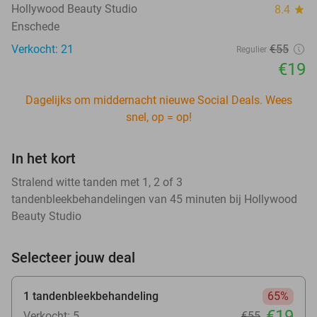
Hollywood Beauty Studio
8.4
star
Enschede
Verkocht: 21
€55
Regulier
€19
Dagelijks om middernacht nieuwe Social Deals. Wees
snel, op = op!
In het kort
Stralend witte tanden met 1, 2 of 3
tandenbleekbehandelingen van 45 minuten bij Hollywood
Beauty Studio
Selecteer jouw deal
1 tandenbleekbehandeling
65%
€19
Verkocht: 5
€55