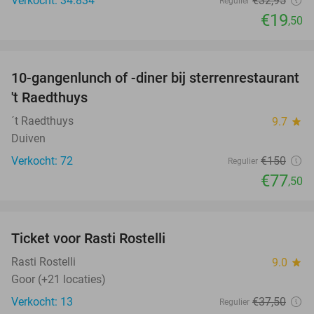
Verkocht: 34.834
€32
,95
Regulier
€19
,50
favorite_border
10-gangenlunch of -diner bij sterrenrestaurant
48%
NEW
't Raedthuys
TODAY
´t Raedthuys
9.7
star
Duiven
Verkocht: 72
€150
Regulier
€77
,50
favorite_border
Ticket voor Rasti Rostelli
20%
NEW
TODAY
Rasti Rostelli
9.0
star
Goor (+21 locaties)
Verkocht: 13
€37
,50
Regulier