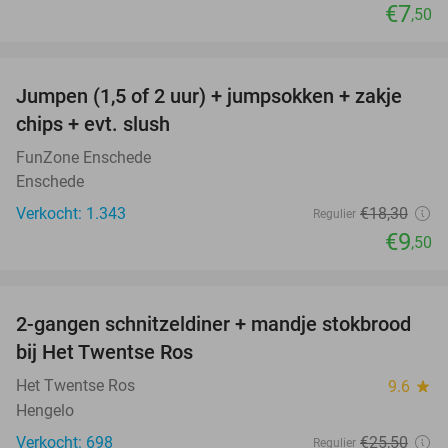
€7
,50
favorite_border
Jumpen (1,5 of 2 uur) + jumpsokken + zakje
48%
chips + evt. slush
FunZone Enschede
Enschede
Verkocht: 1.343
€18
,30
Regulier
€9
,50
favorite_border
2-gangen schnitzeldiner + mandje stokbrood
41%
bij Het Twentse Ros
Het Twentse Ros
9.6
star
Hengelo
Verkocht: 698
€25
,50
Regulier