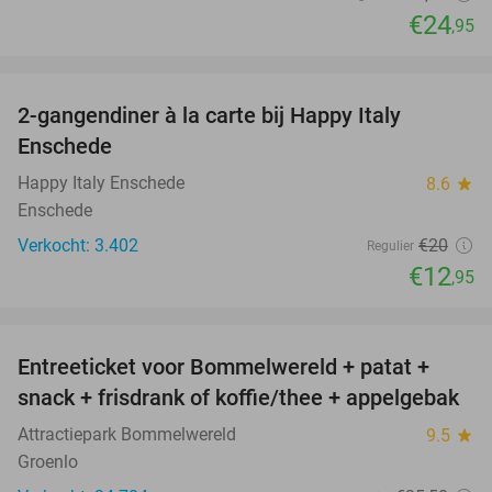
€24
,95
favorite_border
2-gangendiner à la carte bij Happy Italy
35%
Enschede
Happy Italy Enschede
8.6
star
Enschede
Verkocht: 3.402
€20
Regulier
€12
,95
favorite_border
Entreeticket voor Bommelwereld + patat +
23%
snack + frisdrank of koffie/thee + appelgebak
Attractiepark Bommelwereld
9.5
star
Groenlo