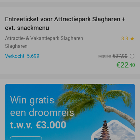
favorite_border
Entreeticket voor Attractiepark Slagharen +
41%
evt. snackmenu
Attractie- & Vakantiepark Slagharen
8.8
star
Slagharen
Verkocht: 5.699
€37
,90
Regulier
€22
,40
Win gratis
een droomreis
t.w.v. €3.000