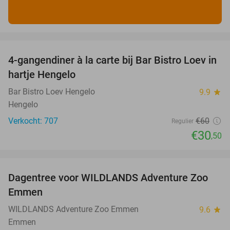
favorite_border
4-gangendiner à la carte bij Bar Bistro Loev in
49%
hartje Hengelo
Bar Bistro Loev Hengelo
9.9
star
Hengelo
Verkocht: 707
€60
Regulier
€30
,50
favorite_border
Dagentree voor WILDLANDS Adventure Zoo
24%
Emmen
WILDLANDS Adventure Zoo Emmen
9.6
star
Emmen