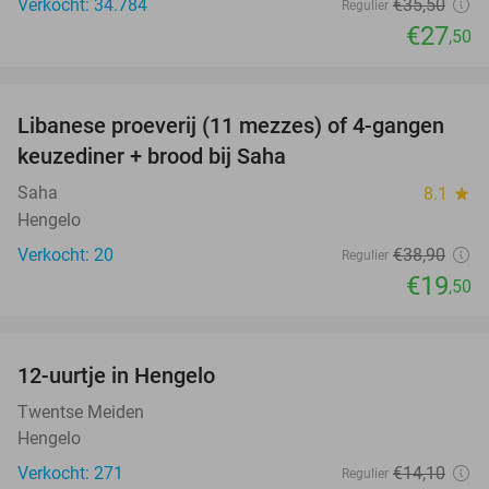
Verkocht: 34.784
€35
,50
Regulier
€27
,50
favorite_border
Libanese proeverij (11 mezzes) of 4-gangen
50%
keuzediner + brood bij Saha
Saha
8.1
star
Hengelo
Verkocht: 20
€38
,90
Regulier
€19
,50
favorite_border
12-uurtje in Hengelo
47%
Twentse Meiden
Hengelo
Verkocht: 271
€14
,10
Regulier