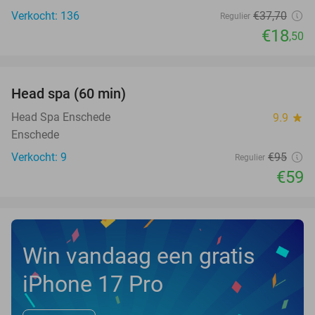
Verkocht: 136
€37
,70
Regulier
€18
,50
favorite_border
Head spa (60 min)
38%
NEW
TODAY
Head Spa Enschede
9.9
star
Enschede
Verkocht: 9
€95
Regulier
€59
Win vandaag een gratis
iPhone 17 Pro