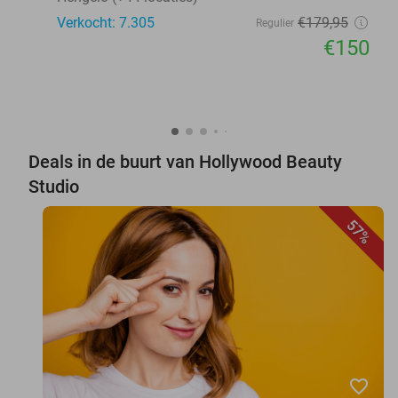
Verkocht: 7.305
€179
,95
Regulier
€150
Deals in de buurt van Hollywood Beauty
Studio
57%
favorite_border