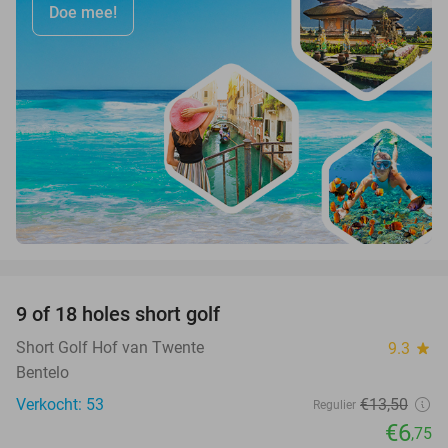
Doe mee!
favorite_border
9 of 18 holes short golf
50%
Short Golf Hof van Twente
9.3
star
Bentelo
Verkocht: 53
€13
,50
Regulier
€6
,75