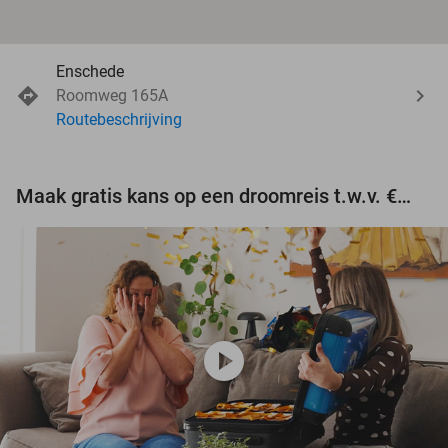
Enschede
Roomweg 165A
Routebeschrijving
Maak gratis kans op een droomreis t.w.v. €3.000!
play_circle