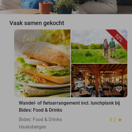
Vaak samen gekocht
52%
favorite_border
Wandel- of fietsarrangement incl. lunchplank bij
Bides: Food & Drinks
Bides: Food & Drinks
9.2
star
Haaksbergen