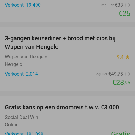
Verkocht: 19.490
€33
Regulier
€25
favorite_border
3-gangen keuzediner + brood met dips bij
42%
Wapen van Hengelo
Wapen van Hengelo
9.4
star
Hengelo
Verkocht: 2.014
€49
,75
Regulier
€28
,95
favorite_border
Gratis kans op een droomreis t.w.v. €3.000
Social Deal Win
Online
Gratis
Verkocht: 191.099