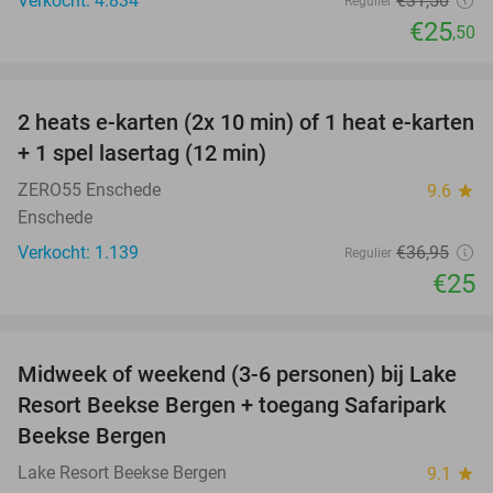
Verkocht: 4.834
€31
,50
Regulier
€25
,50
favorite_border
2 heats e-karten (2x 10 min) of 1 heat e-karten
32%
+ 1 spel lasertag (12 min)
ZERO55 Enschede
9.6
star
Enschede
Verkocht: 1.139
€36
,95
Regulier
€25
favorite_border
Midweek of weekend (3-6 personen) bij Lake
53%
Resort Beekse Bergen + toegang Safaripark
Beekse Bergen
Lake Resort Beekse Bergen
9.1
star