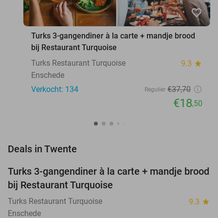
favorite_border
Turks 3-gangendiner à la carte + mandje brood
bij Restaurant Turquoise
Turks Restaurant Turquoise
9.3
star
Enschede
Verkocht: 134
€37
,70
Regulier
€18
,50
favorite_border
Deals in Twente
Turks 3-gangendiner à la carte + mandje brood
51%
NEW
bij Restaurant Turquoise
TODAY
Turks Restaurant Turquoise
9.3
star
Enschede