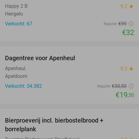
Happy 2 B
9.2
star
Hengelo
Verkocht: 67
€99
Regulier
€32
favorite_border
Dagentree voor Apenheul
36%
Apenheul
9.3
star
Apeldoorn
Verkocht: 34.382
€30
,50
Regulier
€19
,50
favorite_border
Bierproeverij incl. bierbostelbrood +
45%
borrelplank