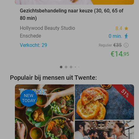
Gezichtsbehandeling naar keuze (30, 60, 65 of
80 min)
Hollywood Beauty Studio
8.4
star
Enschede
0 min.
directions_walk
Verkocht: 29
€35
Regulier
€14
,95
Populair bij mensen uit Twente:
51%
NEW
TODAY