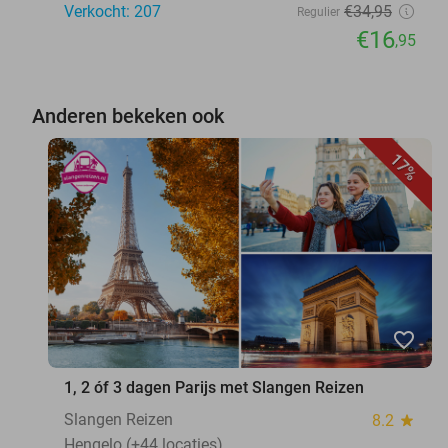
Verkocht: 207
€34
,95
Regulier
€16
,95
Anderen bekeken ook
17%
favorite_border
1, 2 óf 3 dagen Parijs met Slangen Reizen
Slangen Reizen
8.2
star
Hengelo (+44 locaties)