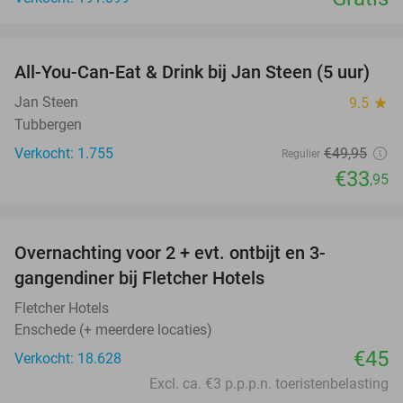
favorite_border
All-You-Can-Eat & Drink bij Jan Steen (5 uur)
32%
Jan Steen
9.5
star
Tubbergen
Verkocht: 1.755
€49
,95
Regulier
€33
,95
favorite_border
Overnachting voor 2 + evt. ontbijt en 3-
gangendiner bij Fletcher Hotels
Fletcher Hotels
Enschede (+ meerdere locaties)
€45
Verkocht: 18.628
Excl. ca. €3 p.p.p.n. toeristenbelasting