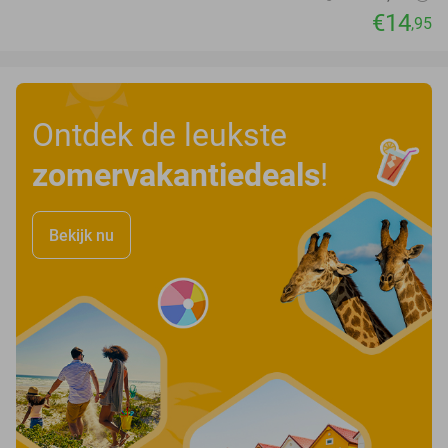
€14
,95
Ontdek de leukste
zomervakantiedeals
!
Bekijk nu