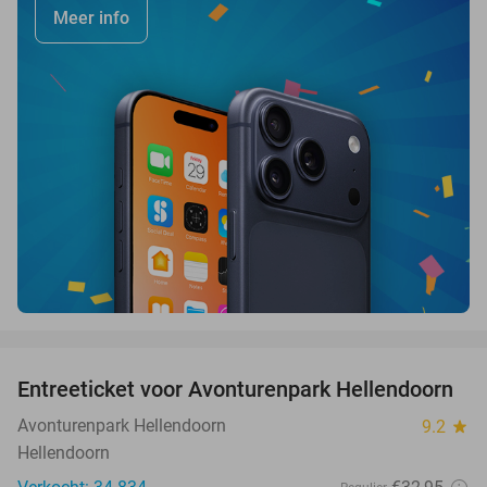
Meer info
favorite_border
Entreeticket voor Avonturenpark Hellendoorn
41%
Avonturenpark Hellendoorn
9.2
star
Hellendoorn