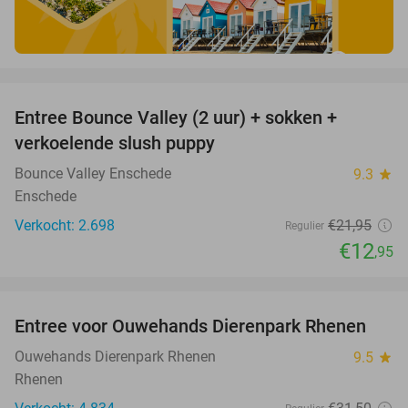
favorite_border
Entree Bounce Valley (2 uur) + sokken +
41%
verkoelende slush puppy
Bounce Valley Enschede
9.3
star
Enschede
Verkocht: 2.698
€21
,95
Regulier
€12
,95
favorite_border
Entree voor Ouwehands Dierenpark Rhenen
19%
Ouwehands Dierenpark Rhenen
9.5
star
Rhenen