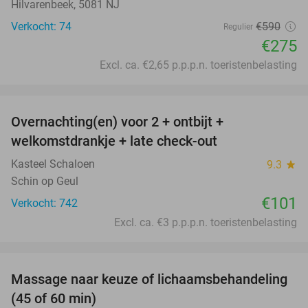
Hilvarenbeek, 5081 NJ
Verkocht: 74
€590
Regulier
€275
Excl. ca. €2,65 p.p.p.n. toeristenbelasting
favorite_border
Overnachting(en) voor 2 + ontbijt +
welkomstdrankje + late check-out
Kasteel Schaloen
9.3
star
Schin op Geul
€101
Verkocht: 742
Excl. ca. €3 p.p.p.n. toeristenbelasting
favorite_border
Massage naar keuze of lichaamsbehandeling
68%
(45 of 60 min)