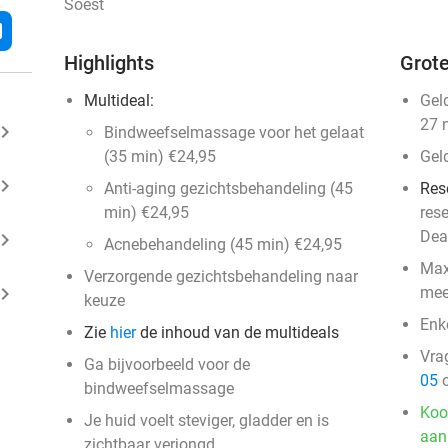
Soest
l
Highlights
Grote
Multideal:
Gel
27 
ard_arrow_right
Bindweefselmassage voor het gelaat
(35 min) €24,95
Gel
ard_arrow_right
Anti-aging gezichtsbehandeling (45
Res
min) €24,95
res
Dea
ard_arrow_right
Acnebehandeling (45 min) €24,95
Max
Verzorgende gezichtsbehandeling naar
ard_arrow_right
mee
keuze
Enk
Zie
hier
de inhoud van de multideals
Vra
Ga bijvoorbeeld voor de
05
o
bindweefselmassage
Koo
Je huid voelt steviger, gladder en is
aan
zichtbaar verjongd