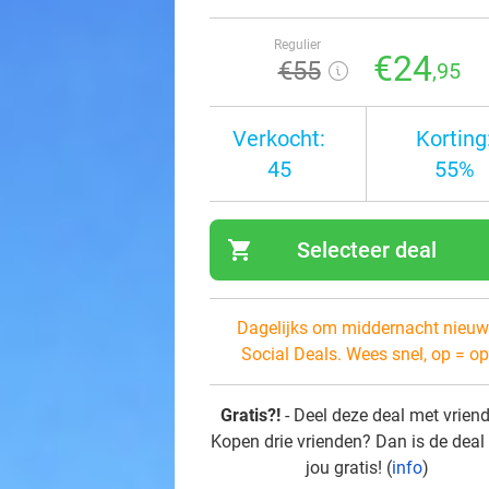
Regulier
€24
€55
,95
Verkocht:
Korting
45
55%
shopping_cart
Selecteer deal
navi
Dagelijks om middernacht nieuw
Social Deals. Wees snel, op = op
Gratis?!
- Deel deze deal met vrien
Kopen drie vrienden? Dan is de deal
jou gratis! (
info
)