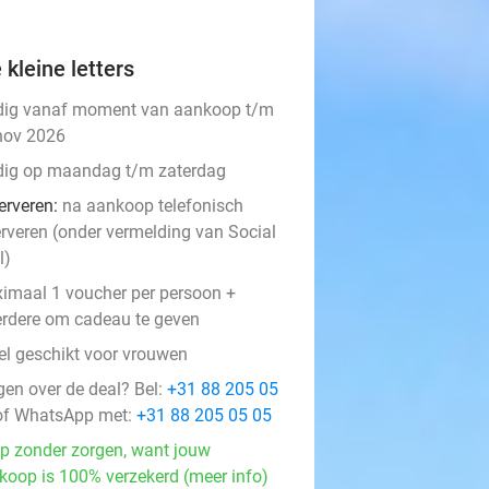
 kleine letters
dig vanaf moment van aankoop t/m
nov 2026
dig op maandag t/m zaterdag
erveren:
na aankoop telefonisch
erveren (onder vermelding van Social
l)
imaal 1 voucher per persoon +
rdere om cadeau te geven
el geschikt voor vrouwen
gen over de deal? Bel:
+31 88 205 05
f WhatsApp met:
+31 88 205 05 05
p zonder zorgen, want jouw
koop is 100% verzekerd (meer info)