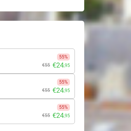
55%
€24
€55
,95
55%
€24
€55
,95
55%
€24
€55
,95