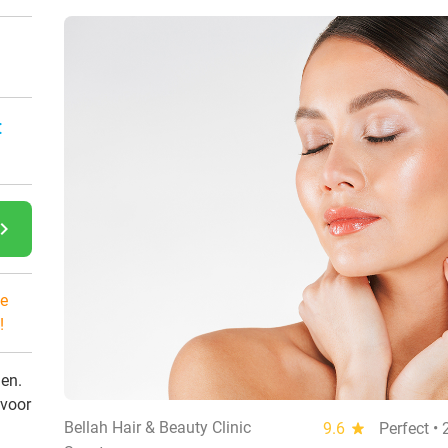
:
gate_next
e
!
den.
 voor
Bellah Hair & Beauty Clinic
9.6
star
Perfect •