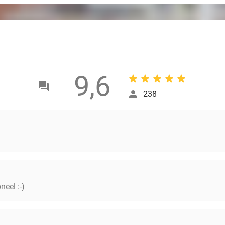
9,6
238
neel :-)