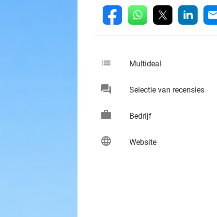
whatsapp
linkedin
fb
mai
list
keybo
Multideal
chat
keybo
Selectie van recensies
work
keybo
Bedrijf
language
keybo
Website