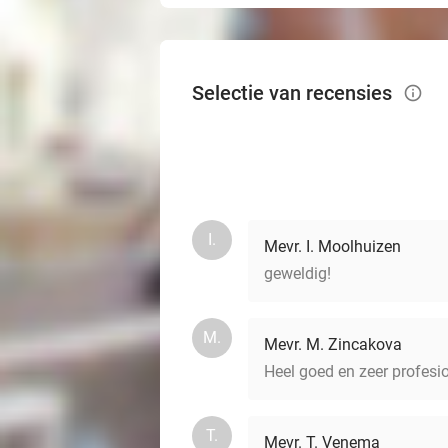
Selectie van recensies
info_outlined
I.
Mevr. I. Moolhuizen
geweldig!
M.
Mevr. M. Zincakova
Heel goed en zeer profesio
T.
Mevr. T. Venema