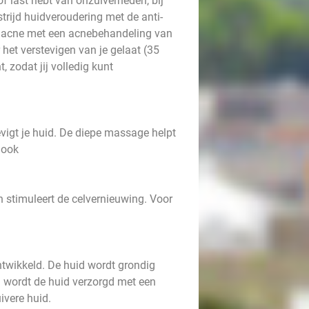
 of last hebt van onzuiverheden, bij
trijd huidveroudering met de anti-
r acne met een acnebehandeling van
et verstevigen van je gelaat (35
 zodat jij volledig kunt
vigt je huid. De diepe massage helpt
 look
en stimuleert de celvernieuwing. Voor
ntwikkeld. De huid wordt grondig
 wordt de huid verzorgd met een
ivere huid.