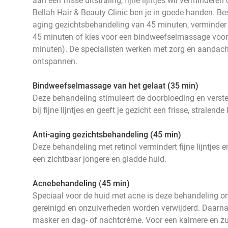
aan een frisse uitstraling, fijne lijntjes wil verminderen
Bellah Hair & Beauty Clinic ben je in goede handen. Bes
aging gezichtsbehandeling van 45 minuten, verminde
45 minuten of kies voor een bindweefselmassage voor h
minuten). De specialisten werken met zorg en aandacht,
ontspannen.
Bindweefselmassage van het gelaat (35 min)
Deze behandeling stimuleert de doorbloeding en verste
bij fijne lijntjes en geeft je gezicht een frisse, stralende
Anti-aging gezichtsbehandeling (45 min)
Deze behandeling met retinol vermindert fijne lijntjes 
een zichtbaar jongere en gladde huid.
Acnebehandeling (45 min)
Speciaal voor de huid met acne is deze behandeling o
gereinigd en onzuiverheden worden verwijderd. Daarna
masker en dag- of nachtcrème. Voor een kalmere en zu