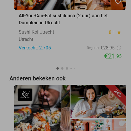
favorite_border
All-You-Can-Eat sushilunch (2 uur) aan het
Domplein in Utrecht
Sushi Koi Utrecht
8.1
star
Utrecht
Verkocht: 2.705
€28
,95
Regulier
€21
,95
Anderen bekeken ook
24%