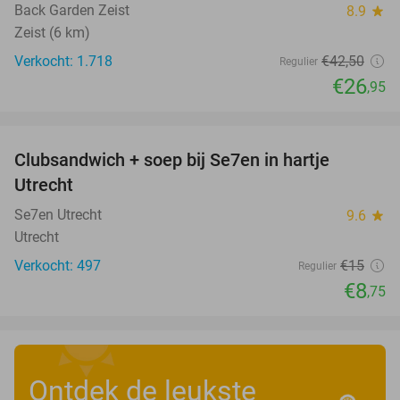
Back Garden Zeist
8.9
star
Zeist (6 km)
Verkocht: 1.718
€42
,50
Regulier
€26
,95
favorite_border
Clubsandwich + soep bij Se7en in hartje
42%
Utrecht
Se7en Utrecht
9.6
star
Utrecht
Verkocht: 497
€15
Regulier
€8
,75
Ontdek de leukste