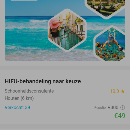
favorite_border
HIFU-behandeling naar keuze
84%
Schoonheidsconsulente
10.0
star
Houten (6 km)
Verkocht: 39
€300
Regulier
€49
favorite_border