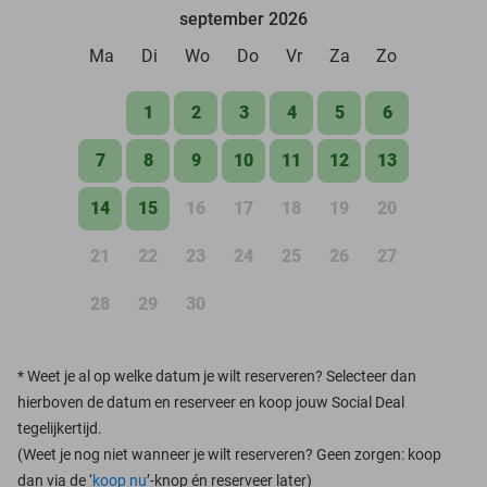
september 2026
Ma
Di
Wo
Do
Vr
Za
Zo
1
2
3
4
5
6
7
8
9
10
11
12
13
14
15
16
17
18
19
20
21
22
23
24
25
26
27
28
29
30
*
Weet je al op welke datum je wilt reserveren? Selecteer dan
hierboven de datum en reserveer en koop jouw Social Deal
tegelijkertijd.
(Weet je nog niet wanneer je wilt reserveren? Geen zorgen: koop
dan via de ‘
koop nu
’-knop én reserveer later)