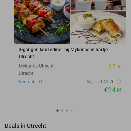
favorite_border
3-gangen keuzediner bij Mykonos in hartje
Utrecht
Mykonos Utrecht
9.7
star
Utrecht
Verkocht: 0
€43
,20
Regulier
€24
,95
favorite_border
Deals in Utrecht