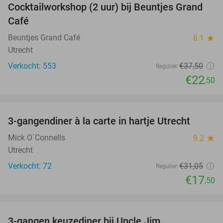
Cocktailworkshop (2 uur) bij Beuntjes Grand
40%
Café
Beuntjes Grand Café
8.1
star
Utrecht
Verkocht: 553
€37
,50
Regulier
€22
,50
favorite_border
3-gangendiner à la carte in hartje Utrecht
44%
Mick O´Connells
9.2
star
Utrecht
Verkocht: 72
€31
,05
Regulier
€17
,50
favorite_border
3-gangen keuzediner bij Uncle Jim