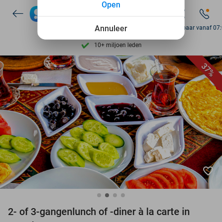
Open
Ontdek 15.000+ deals
7 dagen per week beschikbaar
Annuleer
Bereikbaar vanaf 07
10+ miljoen leden
9,4
op basis van
205.790 reviews
37%
Ontdek 15.000+ deals
7 dagen per week beschikbaar
10+ miljoen leden
favorite_border
2- of 3-gangenlunch of -diner à la carte in