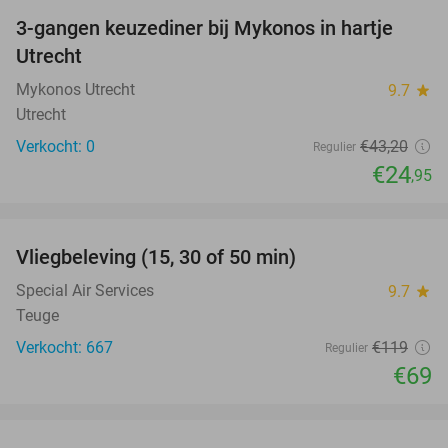
3-gangen keuzediner bij Mykonos in hartje
42%
NEW
Utrecht
TODAY
Mykonos Utrecht
9.7
star
Utrecht
Verkocht: 0
€43
,20
Regulier
€24
,95
favorite_border
Vliegbeleving (15, 30 of 50 min)
42%
Special Air Services
9.7
star
Teuge
Verkocht: 667
€119
Regulier
€69
favorite_border