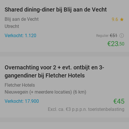
Shared dining-diner bij Blij aan de Vecht
54%
Blij aan de Vecht
9.6
star
Utrecht
Verkocht: 1.120
€51
Regulier
€23
,50
favorite_border
Overnachting voor 2 + evt. ontbijt en 3-
gangendiner bij Fletcher Hotels
Fletcher Hotels
Nieuwegein (+ meerdere locaties) (6 km)
€45
Verkocht: 17.900
Excl. ca. €3 p.p.p.n. toeristenbelasting
favorite_border