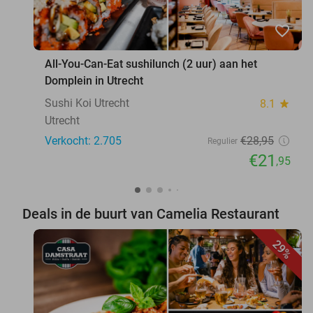
favorite_border
All-You-Can-Eat sushilunch (2 uur) aan het
Domplein in Utrecht
Sushi Koi Utrecht
8.1
star
Utrecht
Verkocht: 2.705
€28
,95
Regulier
€21
,95
Deals in de buurt van Camelia Restaurant
29%