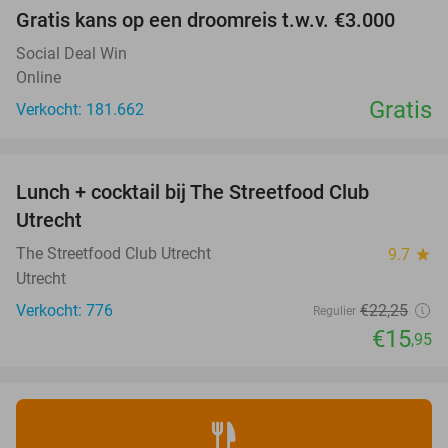
Gratis kans op een droomreis t.w.v. €3.000
Social Deal Win
Online
Gratis
Verkocht: 181.662
favorite_border
Lunch + cocktail bij The Streetfood Club
28%
Utrecht
The Streetfood Club Utrecht
9.7
star
Utrecht
Verkocht: 776
€22
,25
Regulier
€15
,95