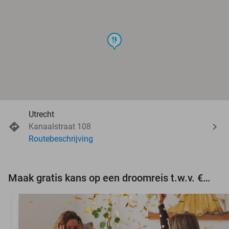
food
Utrecht
Kanaalstraat 108
Routebeschrijving
Maak gratis kans op een droomreis t.w.v. €3.000!