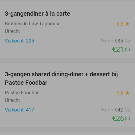
3-gangendiner à la carte
39%
Brothers In Law Taphouse
8.8
star
Utrecht
Verkocht: 205
€35
Regulier
€21
,50
favorite_border
3-gangen shared dining-diner + dessert bij
37%
Pastoe Foodbar
Pastoe Foodbar
9.6
star
Utrecht
Verkocht: 417
€42
Regulier
€26
,50
favorite_border