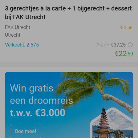
3 gerechtjes à la carte + 1 bijgerecht + dessert
40%
bij FAK Utrecht
FAK Utrecht
9.5
star
Utrecht
Verkocht: 2.575
€37
,25
Regulier
€22
,50
Win gratis
een droomreis
t.w.v. €3.000
Doe mee!