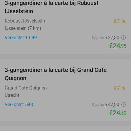
3-gangendiner à la carte bij Robuust
34%
IJsselstein
Robuust IJsselstein
9.7
star
IJsselstein (7 km)
Verkocht: 1.089
€37
,80
Regulier
€24
,95
favorite_border
3-gangendiner à la carte bij Grand Cafe
43%
Quignon
Grand Cafe Quignon
9.7
star
Utrecht
Verkocht: 548
€42
,80
Regulier
€24
,50
favorite_border