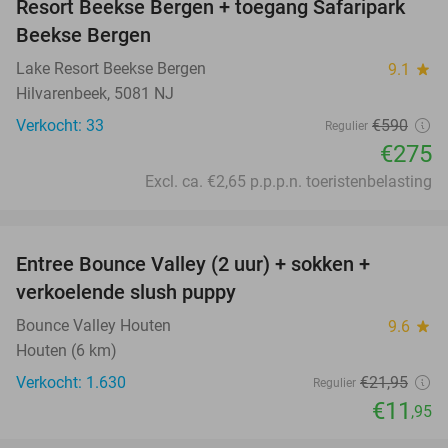
Resort Beekse Bergen + toegang Safaripark
Beekse Bergen
Lake Resort Beekse Bergen
9.1
star
Hilvarenbeek, 5081 NJ
Verkocht: 33
€590
Regulier
€275
Excl. ca. €2,65 p.p.p.n. toeristenbelasting
favorite_border
Entree Bounce Valley (2 uur) + sokken +
46%
verkoelende slush puppy
Bounce Valley Houten
9.6
star
Houten (6 km)
Verkocht: 1.630
€21
,95
Regulier
€11
,95
favorite_border