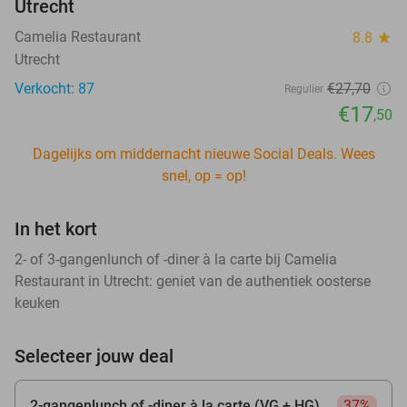
Utrecht
Camelia Restaurant
8.8
star
Utrecht
Verkocht: 87
€27
,70
Regulier
€17
,50
Dagelijks om middernacht nieuwe Social Deals. Wees
snel, op = op!
In het kort
2- of 3-gangenlunch of -diner à la carte bij Camelia
Restaurant in Utrecht: geniet van de authentiek oosterse
keuken
Selecteer jouw deal
2-gangenlunch of -diner à la carte (VG + HG)
37%