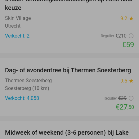
72%
keuze
Skin Village
9.2
star
Utrecht
Verkocht: 2
€210
Regulier
€59
favorite_border
Dag- of avondentree bij Thermen Soesterberg
29%
Thermen Soesterberg
9.5
star
Soesterberg (10 km)
Verkocht: 4.058
€39
Regulier
€27
,50
favorite_border
Midweek of weekend (3-6 personen) bij Lake
53%