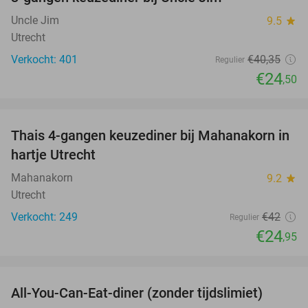
39%
Uncle Jim
9.5
star
Utrecht
Verkocht: 401
€40
,35
Regulier
€24
,50
favorite_border
Thais 4-gangen keuzediner bij Mahanakorn in
41%
hartje Utrecht
Mahanakorn
9.2
star
Utrecht
Verkocht: 249
€42
Regulier
€24
,95
favorite_border
All-You-Can-Eat-diner (zonder tijdslimiet)
37%