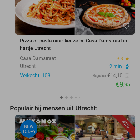
favorite_border
Pizza of pasta naar keuze bij Casa Damstraat in
hartje Utrecht
Casa Damstraat
9.8
star
Utrecht
2 min.
directions_walk
Verkocht: 108
€14
,10
Regulier
€9
,95
Populair bij mensen uit Utrecht:
42%
NEW
TODAY