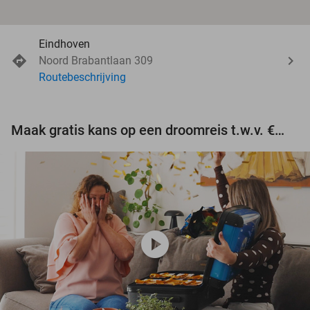
Eindhoven
Noord Brabantlaan 309
Routebeschrijving
Maak gratis kans op een droomreis t.w.v. €3.000!
play_circle