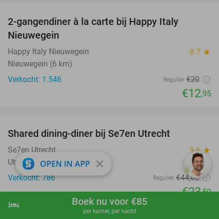
2-gangendiner à la carte bij Happy Italy
35%
Nieuwegein
Happy Italy Nieuwegein
8.7
star
Nieuwegein (6 km)
Verkocht: 1.546
€20
Regulier
€12
,95
favorite_border
Shared dining-diner bij Se7en Utrecht
47%
Se7en Utrecht
9.6
star
Utrecht
close
OPEN IN APP
Verkocht: 786
€44
,60
Regulier
€23
,50
Boek nu voor €85
hotel
shopping_cart
Boek nu
navigate_next
favorite_border
per kamer, per nacht