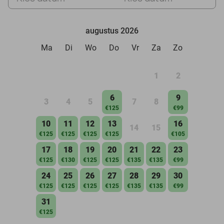
augustus 2026
Ma
Di
Wo
Do
Vr
Za
Zo
1
2
6
9
3
4
5
7
8
€125
€99
10
11
12
13
16
14
15
€125
€125
€125
€125
€105
17
18
19
20
21
22
23
€125
€130
€125
€125
€135
€135
€99
24
25
26
27
28
29
30
€125
€125
€125
€125
€135
€135
€99
31
€125