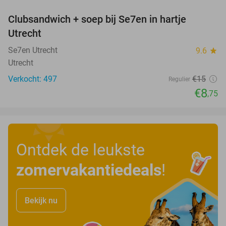
Clubsandwich + soep bij Se7en in hartje
42%
Utrecht
Se7en Utrecht
9.6
star
Utrecht
Verkocht: 497
€15
Regulier
€8
,75
Ontdek de leukste
zomervakantiedeals
!
Bekijk nu