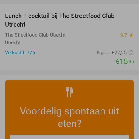
favorite_border
Lunch + cocktail bij The Streetfood Club
28%
Utrecht
The Streetfood Club Utrecht
9.7
star
Utrecht
Verkocht: 776
€22
,25
Regulier
€15
,95
Voordelig spontaan uit
eten?