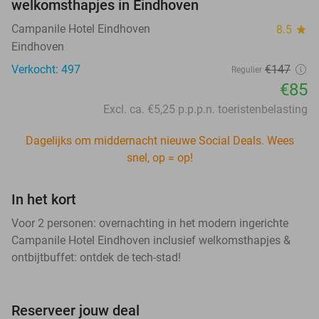
welkomsthapjes in Eindhoven
Campanile Hotel Eindhoven
8.5
star
Eindhoven
Verkocht: 497
€147
Regulier
€85
Excl. ca. €5,25 p.p.p.n. toeristenbelasting
Dagelijks om middernacht nieuwe Social Deals. Wees
snel, op = op!
In het kort
Voor 2 personen: overnachting in het modern ingerichte
Campanile Hotel Eindhoven inclusief welkomsthapjes &
ontbijtbuffet: ontdek de tech-stad!
Reserveer jouw deal