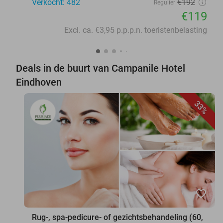
Verkocht: 482
€192
Regulier
€119
Excl. ca. €3,95 p.p.p.n. toeristenbelasting
Deals in de buurt van Campanile Hotel
Eindhoven
33%
favorite_border
Rug-, spa-pedicure- of gezichtsbehandeling (60,