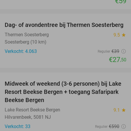
€59
favorite_border
Dag- of avondentree bij Thermen Soesterberg
29%
Thermen Soesterberg
9.5
star
Soesterberg (10 km)
Verkocht: 4.063
€39
Regulier
€27
,50
favorite_border
Midweek of weekend (3-6 personen) bij Lake
53%
Resort Beekse Bergen + toegang Safaripark
Beekse Bergen
Lake Resort Beekse Bergen
9.1
star
Hilvarenbeek, 5081 NJ
Verkocht: 33
€590
Regulier