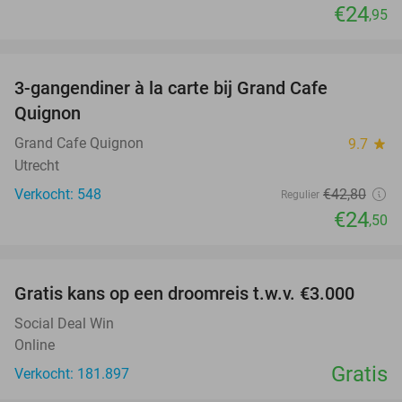
€24
,95
favorite_border
3-gangendiner à la carte bij Grand Cafe
43%
Quignon
Grand Cafe Quignon
9.7
star
Utrecht
Verkocht: 548
€42
,80
Regulier
€24
,50
favorite_border
Gratis kans op een droomreis t.w.v. €3.000
Social Deal Win
Online
Gratis
Verkocht: 181.897