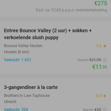
€275
Excl. ca. €2,65 p.p.p.n. toeristenbelasting
favorite_border
Entree Bounce Valley (2 uur) + sokken +
46%
verkoelende slush puppy
Bounce Valley Houten
9.6
star
Houten (6 km)
Verkocht: 1.631
€21
,95
Regulier
€11
,95
favorite_border
3-gangendiner à la carte
39%
Brothers In Law Taphouse
8.8
star
Utrecht
Verkocht: 205
€35
Regulier