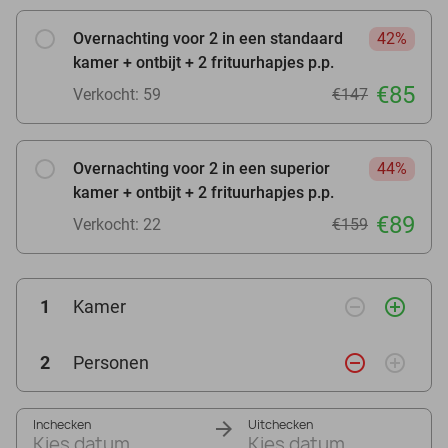
Overnachting voor 2 in een standaard
42%
kamer + ontbijt + 2 frituurhapjes p.p.
€85
Verkocht: 59
€147
Overnachting voor 2 in een superior
44%
kamer + ontbijt + 2 frituurhapjes p.p.
€89
Verkocht: 22
€159
remove_circle_outline
add_circle_outline
1
Kamer
remove_circle_outline
add_circle_outline
2
Personen
Inchecken
Uitchecken
Kies datum
Kies datum