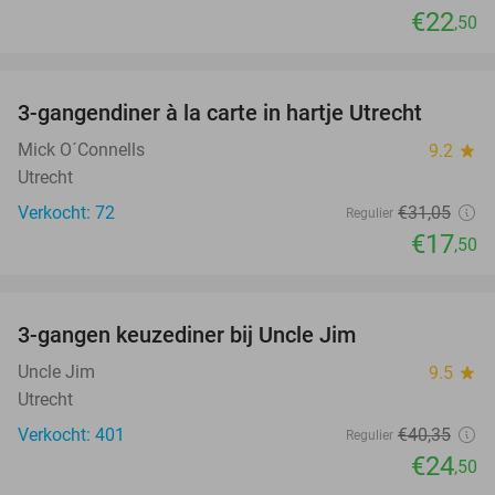
€22
,50
favorite_border
3-gangendiner à la carte in hartje Utrecht
44%
Mick O´Connells
9.2
star
Utrecht
Verkocht: 72
€31
,05
Regulier
€17
,50
favorite_border
3-gangen keuzediner bij Uncle Jim
39%
Uncle Jim
9.5
star
Utrecht
Verkocht: 401
€40
,35
Regulier
€24
,50