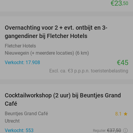
€23
,50
favorite_border
Overnachting voor 2 + evt. ontbijt en 3-
gangendiner bij Fletcher Hotels
Fletcher Hotels
Nieuwegein (+ meerdere locaties) (6 km)
€45
Verkocht: 17.908
Excl. ca. €3 p.p.p.n. toeristenbelasting
favorite_border
Cocktailworkshop (2 uur) bij Beuntjes Grand
40%
Café
Beuntjes Grand Café
8.1
star
Utrecht
Verkocht: 553
€37
,50
Regulier