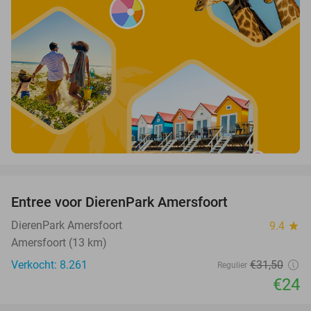
favorite_border
Entree voor DierenPark Amersfoort
24%
DierenPark Amersfoort
9.4
star
Amersfoort (13 km)
Verkocht: 8.261
€31
,50
Regulier
€24
favorite_border