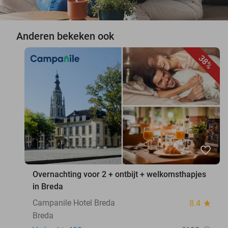
Anderen bekeken ook
38%
favorite_border
Overnachting voor 2 + ontbijt + welkomsthapjes
in Breda
Campanile Hotel Breda
8.4
star
Breda