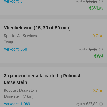
Verkocht: 8
€43
,20
Regulier
€24
,95
favorite_border
Vliegbeleving (15, 30 of 50 min)
42%
Special Air Services
9.7
star
Teuge
Verkocht: 668
€119
Regulier
€69
favorite_border
3-gangendiner à la carte bij Robuust
34%
IJsselstein
Robuust IJsselstein
9.7
star
IJsselstein (7 km)
Verkocht: 1.089
€37
,80
Regulier