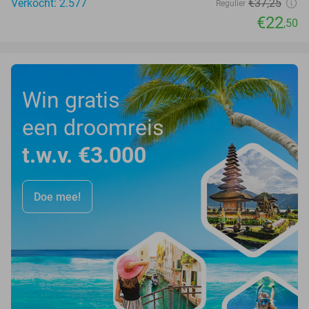
Verkocht: 2.577
€37
,25
Regulier
€22
,50
Win gratis
een droomreis
t.w.v. €3.000
Doe mee!