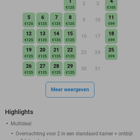
1
4
2
3
€125
€105
5
6
7
8
11
9
10
€125
€125
€125
€125
€99
12
13
14
15
18
16
17
€125
€125
€125
€125
€99
19
20
21
22
25
23
24
€125
€125
€125
€125
€99
26
27
28
29
30
31
€125
€125
€125
€125
Meer weergeven
Highlights
Multideal:
Overnachting voor 2 in een standaard kamer + ontbijt