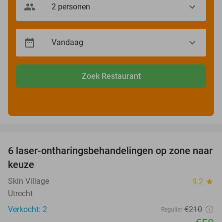
Zoek Restaurant
favorite_border
6 laser-ontharingsbehandelingen op zone naar
72%
keuze
Skin Village
9.2
star
Utrecht
Verkocht: 2
€210
Regulier