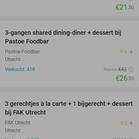
€21
,50
favorite_border
3-gangen shared dining-diner + dessert bij
37%
Pastoe Foodbar
Pastoe Foodbar
9.6
star
Utrecht
Verkocht: 418
€42
Regulier
€26
,50
favorite_border
3 gerechtjes à la carte + 1 bijgerecht + dessert
40%
bij FAK Utrecht
FAK Utrecht
9.5
star
Utrecht