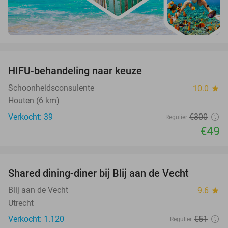
favorite_border
HIFU-behandeling naar keuze
84%
Schoonheidsconsulente
10.0
star
Houten (6 km)
Verkocht: 39
€300
Regulier
€49
favorite_border
Shared dining-diner bij Blij aan de Vecht
54%
Blij aan de Vecht
9.6
star
Utrecht
Verkocht: 1.120
€51
Regulier