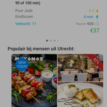
90 of 100 min)
Puur Jade
9.3
star
Eindhoven
4 min.
directions_walk
Verkocht: 11
€55
Regulier
€37
Populair bij mensen uit Utrecht:
42%
NEW
TODAY
favorite_border