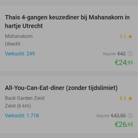
favorite_border
Thais 4-gangen keuzediner bij Mahanakorn in
41%
hartje Utrecht
Mahanakorn
9.2
star
Utrecht
Verkocht: 249
€42
Regulier
€24
,95
favorite_border
All-You-Can-Eat-diner (zonder tijdslimiet)
37%
Back Garden Zeist
8.9
star
Zeist (6 km)
Verkocht: 1.718
€42
,50
Regulier
€26
,95
favorite_border