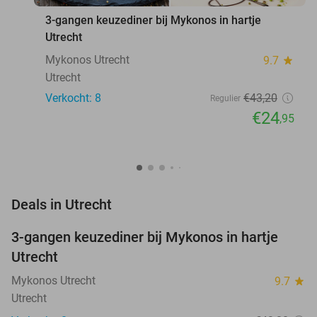
3-gangen keuzediner bij Mykonos in hartje
Utrecht
Mykonos Utrecht
9.7
star
Utrecht
Verkocht: 8
€43
,20
Regulier
€24
,95
favorite_border
Deals in Utrecht
3-gangen keuzediner bij Mykonos in hartje
42%
NEW
Utrecht
TODAY
Mykonos Utrecht
9.7
star
Utrecht