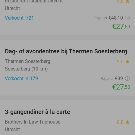
Restaurant Istanbul Utrecht
9.8
star
Utrecht
Verkocht: 721
€48
,10
Regulier
€27
,50
favorite_border
Dag- of avondentree bij Thermen Soesterberg
29%
Thermen Soesterberg
9.5
star
Soesterberg (10 km)
Verkocht: 4.179
€39
Regulier
€27
,50
favorite_border
3-gangendiner à la carte
39%
Brothers In Law Taphouse
8.8
star
Utrecht