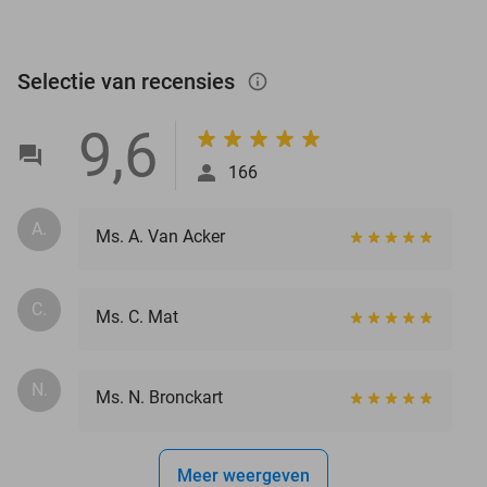
Selectie van recensies
info_outlined
9,6
166
A.
Ms. A. Van Acker
C.
Ms. C. Mat
N.
Ms. N. Bronckart
Meer weergeven