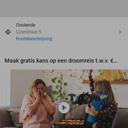
Oostende
IJzerstraat 5
Routebeschrijving
Maak gratis kans op een droomreis t.w.v. €3.000!
play_circle