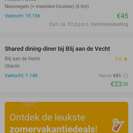
Nieuwegein (+ meerdere locaties) (6 km)
€45
Verkocht: 18.106
Excl. ca. €3 p.p.p.n. toeristenbelasting
favorite_border
Shared dining-diner bij Blij aan de Vecht
54%
Blij aan de Vecht
9.6
star
Utrecht
Verkocht: 1.148
€51
Regulier
€23
,50
Ontdek de leukste
zomervakantiedeals
!