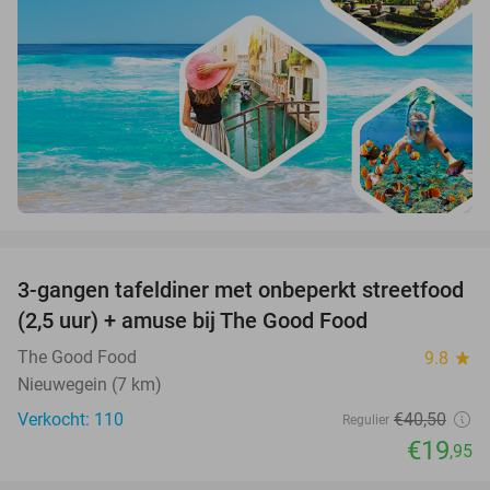
favorite_border
3-gangen tafeldiner met onbeperkt streetfood
51%
(2,5 uur) + amuse bij The Good Food
The Good Food
9.8
star
Nieuwegein (7 km)
Verkocht: 110
€40
,50
Regulier
€19
,95
favorite_border