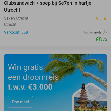
Clubsandwich + soep bij Se7en in hartje
42%
Utrecht
Se7en Utrecht
9.6
star
Utrecht
Verkocht: 568
€15
Regulier
€8
,75
Win gratis
een droomreis
t.w.v. €3.000
Doe mee!