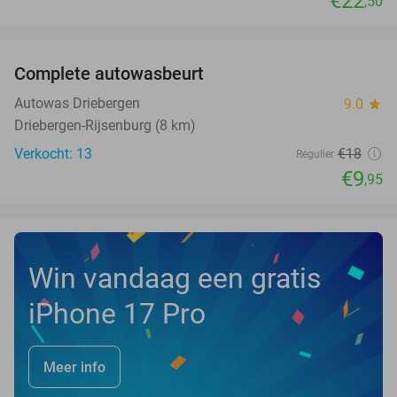
€22
,50
favorite_border
Complete autowasbeurt
45%
NEW
TODAY
Autowas Driebergen
9.0
star
Driebergen-Rijsenburg (8 km)
Verkocht: 13
€18
Regulier
€9
,95
Win vandaag een gratis
iPhone 17 Pro
Meer info