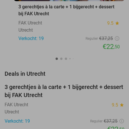
3 gerechtjes à la carte + 1 bijgerecht + dessert
bij FAK Utrecht
FAK Utrecht
9.5
star
Utrecht
Verkocht: 19
€37
,25
Regulier
€22
,50
favorite_border
Deals in Utrecht
3 gerechtjes à la carte + 1 bijgerecht + dessert
40%
NEW
bij FAK Utrecht
TODAY
FAK Utrecht
9.5
star
Utrecht
Verkocht: 19
€37
,25
Regulier