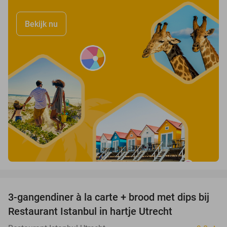
Bekijk nu
favorite_border
3-gangendiner à la carte + brood met dips bij
43%
Restaurant Istanbul in hartje Utrecht