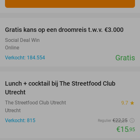
favorite_border
Gratis kans op een droomreis t.w.v. €3.000
Social Deal Win
Online
Gratis
Verkocht: 184.554
favorite_border
Lunch + cocktail bij The Streetfood Club
28%
Utrecht
The Streetfood Club Utrecht
9.7
star
Utrecht
Verkocht: 815
€22
,25
Regulier
€15
,95
favorite_border