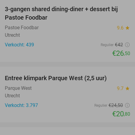
3-gangen shared dining-diner + dessert bij
37%
Pastoe Foodbar
Pastoe Foodbar
9.6
star
Utrecht
Verkocht: 439
€42
Regulier
€26
,50
favorite_border
Entree klimpark Parque West (2,5 uur)
15%
Parque West
9.7
star
Utrecht
Verkocht: 3.797
€24
,50
Regulier
€20
,80
favorite_border