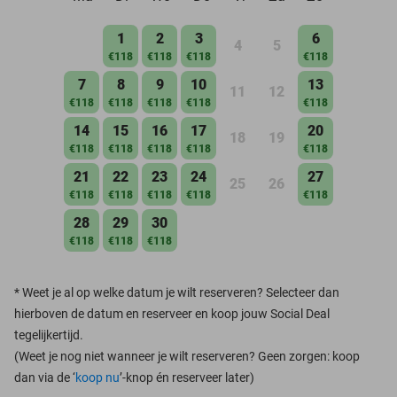
1
2
3
6
4
5
€118
€118
€118
€118
7
8
9
10
13
11
12
€118
€118
€118
€118
€118
14
15
16
17
20
18
19
€118
€118
€118
€118
€118
21
22
23
24
27
25
26
€118
€118
€118
€118
€118
28
29
30
€118
€118
€118
*
Weet je al op welke datum je wilt reserveren? Selecteer dan
hierboven de datum en reserveer en koop jouw Social Deal
tegelijkertijd.
(Weet je nog niet wanneer je wilt reserveren? Geen zorgen: koop
dan via de ‘
koop nu
’-knop én reserveer later)