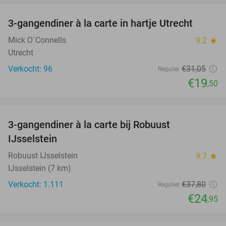
3-gangendiner à la carte in hartje Utrecht
37%
Mick O´Connells
9.2
star
Utrecht
Verkocht: 96
€31
,05
Regulier
€19
,50
favorite_border
3-gangendiner à la carte bij Robuust
34%
IJsselstein
Robuust IJsselstein
9.7
star
IJsselstein (7 km)
Verkocht: 1.111
€37
,80
Regulier
€24
,95
favorite_border