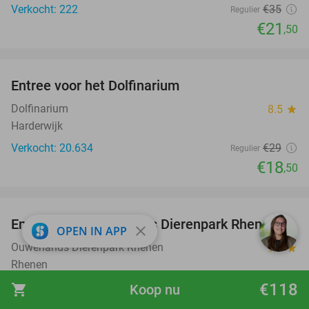
Verkocht: 222
€35
Regulier
€21
,50
favorite_border
Entree voor het Dolfinarium
36%
Dolfinarium
8.5
star
Harderwijk
Verkocht: 20.634
€29
Regulier
€18
,50
favorite_border
Entree voor Ouwehands Dierenpark Rhenen
19%
close
OPEN IN APP
Ouwehands Dierenpark Rhenen
9.5
star
Rhenen
Verkocht: 3.339
€31
,50
€118
shopping_cart
Koop nu
Regulier
€25
,50