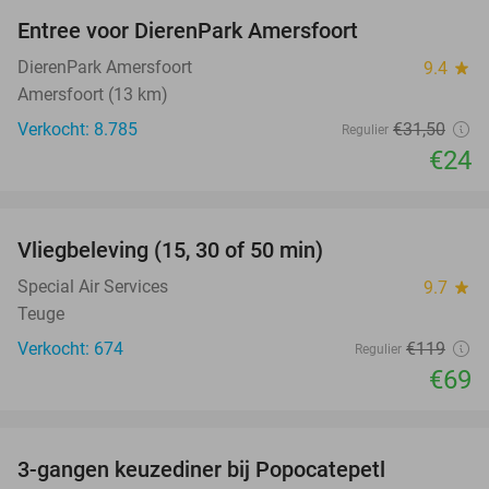
Entree voor DierenPark Amersfoort
24%
DierenPark Amersfoort
9.4
star
Amersfoort (13 km)
Verkocht: 8.785
€31
,50
Regulier
€24
favorite_border
Vliegbeleving (15, 30 of 50 min)
42%
Special Air Services
9.7
star
Teuge
Verkocht: 674
€119
Regulier
€69
favorite_border
3-gangen keuzediner bij Popocatepetl
36%