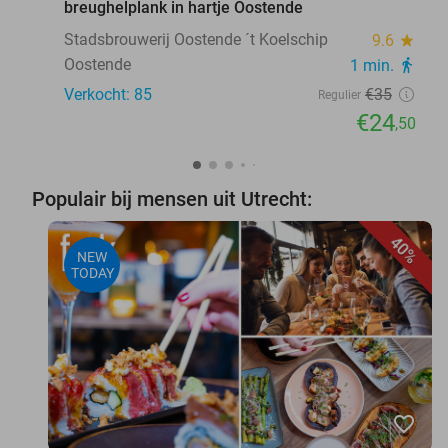
breughelplank in hartje Oostende
Stadsbrouwerij Oostende ´t Koelschip
9.6
star
Oostende
1 min.
directions_walk
Verkocht: 85
€35
Regulier
€24
,50
Populair bij mensen uit Utrecht:
40%
NEW
TODAY
favorite_border