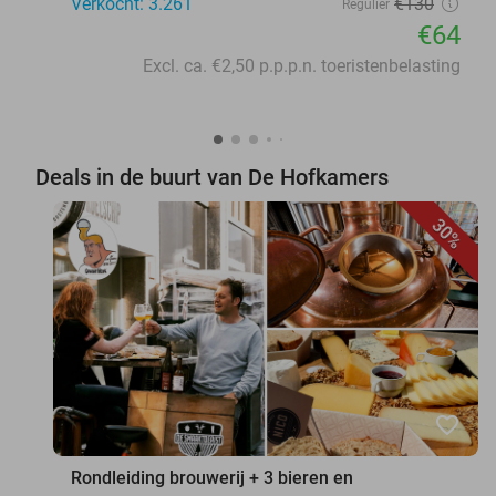
Verkocht: 3.261
€130
Regulier
€64
Excl. ca. €2,50 p.p.p.n. toeristenbelasting
Deals in de buurt van De Hofkamers
30%
favorite_border
Rondleiding brouwerij + 3 bieren en