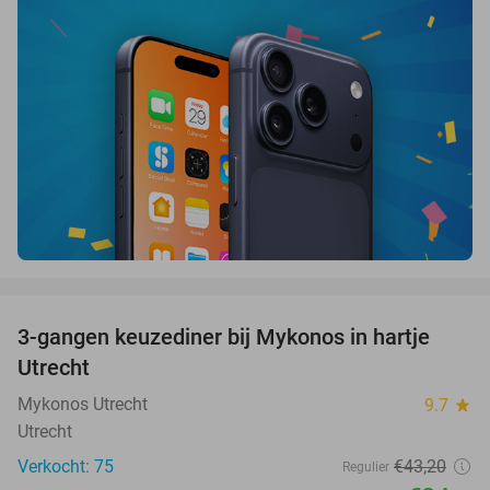
favorite_border
3-gangen keuzediner bij Mykonos in hartje
42%
Utrecht
Mykonos Utrecht
9.7
star
Utrecht
Verkocht: 75
€43
,20
Regulier