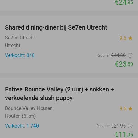
€24
,95
favorite_border
Shared dining-diner bij Se7en Utrecht
47%
Se7en Utrecht
9.6
star
Utrecht
Verkocht: 848
€44
,60
Regulier
€23
,50
favorite_border
Entree Bounce Valley (2 uur) + sokken +
46%
verkoelende slush puppy
Bounce Valley Houten
9.6
star
Houten (6 km)
Verkocht: 1.740
€21
,95
Regulier
€11
,95