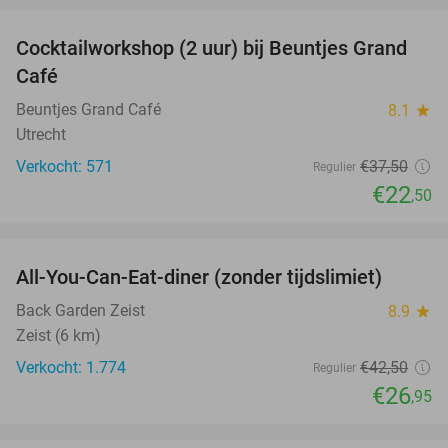
Cocktailworkshop (2 uur) bij Beuntjes Grand
40%
Café
Beuntjes Grand Café
8.1
star
Utrecht
Verkocht: 571
€37
,50
Regulier
€22
,50
favorite_border
All-You-Can-Eat-diner (zonder tijdslimiet)
37%
Back Garden Zeist
8.9
star
Zeist (6 km)
Verkocht: 1.774
€42
,50
Regulier
€26
,95
favorite_border