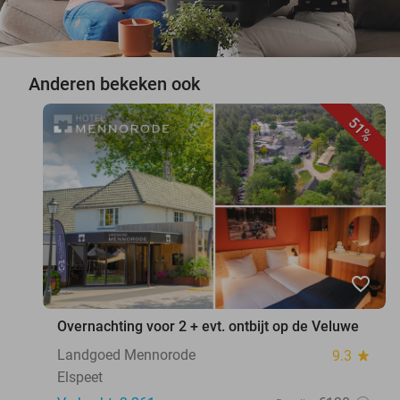
Anderen bekeken ook
51%
favorite_border
Overnachting voor 2 + evt. ontbijt op de Veluwe
Landgoed Mennorode
9.3
star
Elspeet