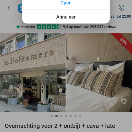
Open
7 dagen per week beschikbaar
10+ miljoen leden
Annuleer
Bereikbaar tot 23:00
9,4
op basis van
206.043 reviews
Ontdek 15.000+ deals
49%
7 dagen per week beschikbaar
10+ miljoen leden
favorite_border
Overnachting voor 2 + ontbijt + cava + late