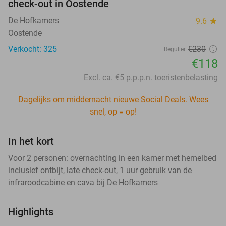
check-out in Oostende
De Hofkamers
9.6
star
Oostende
Verkocht: 325
€230
Regulier
€118
Excl. ca. €5 p.p.p.n. toeristenbelasting
Dagelijks om middernacht nieuwe Social Deals. Wees
snel, op = op!
In het kort
Voor 2 personen: overnachting in een kamer met hemelbed
inclusief ontbijt, late check-out, 1 uur gebruik van de
infraroodcabine en cava bij De Hofkamers
Highlights