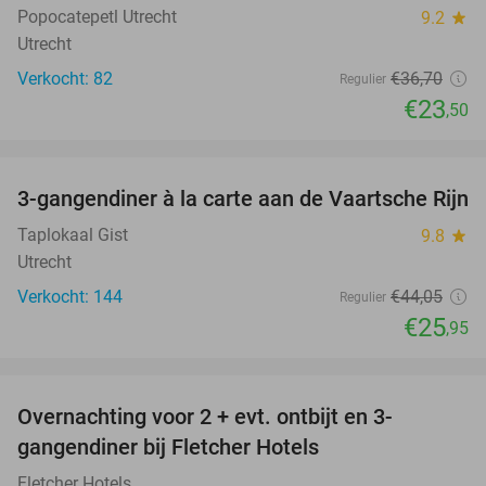
Popocatepetl Utrecht
9.2
star
Utrecht
Verkocht: 82
€36
,70
Regulier
€23
,50
favorite_border
3-gangendiner à la carte aan de Vaartsche Rijn
41%
Taplokaal Gist
9.8
star
Utrecht
Verkocht: 144
€44
,05
Regulier
€25
,95
favorite_border
Overnachting voor 2 + evt. ontbijt en 3-
gangendiner bij Fletcher Hotels
Fletcher Hotels