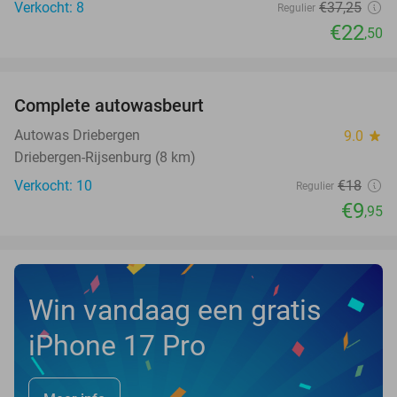
Verkocht: 8
€37
,25
Regulier
€22
,50
favorite_border
Complete autowasbeurt
45%
NEW
TODAY
Autowas Driebergen
9.0
star
Driebergen-Rijsenburg (8 km)
Verkocht: 10
€18
Regulier
€9
,95
Win vandaag een gratis
iPhone 17 Pro