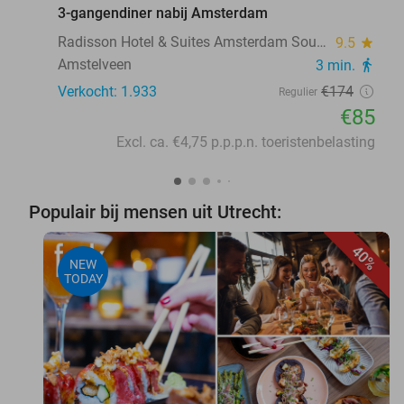
3-gangendiner nabij Amsterdam
Radisson Hotel & Suites Amsterdam South
9.5
star
Amstelveen
3 min.
directions_walk
Verkocht: 1.933
€174
Regulier
€85
Excl. ca. €4,75 p.p.p.n. toeristenbelasting
Populair bij mensen uit Utrecht:
40%
NEW
TODAY