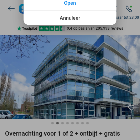
Open
7 dagen per week beschikbaar
10+ miljoen leden
Annuleer
Bereikbaar tot 23:00
9,4
op basis van
205.993 reviews
Ontdek 15.000+ deals
7 dagen per week beschikbaar
10+ miljoen leden
favorite_border
Overnachting voor 1 of 2 + ontbijt + gratis