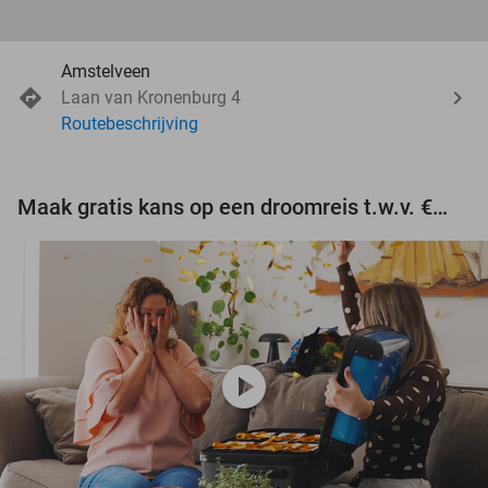
Amstelveen
Laan van Kronenburg 4
Routebeschrijving
Maak gratis kans op een droomreis t.w.v. €3.000!
play_circle