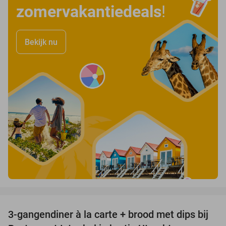
zomervakantiedeals
!
Bekijk nu
favorite_border
3-gangendiner à la carte + brood met dips bij
43%