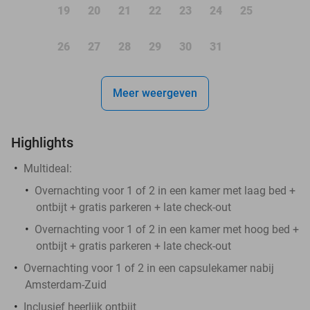
19
20
21
22
23
24
25
26
27
28
29
30
31
Meer weergeven
Highlights
Multideal:
Overnachting voor 1 of 2 in een kamer met laag bed +
ontbijt + gratis parkeren + late check-out
Overnachting voor 1 of 2 in een kamer met hoog bed +
ontbijt + gratis parkeren + late check-out
Overnachting voor 1 of 2 in een capsulekamer nabij
Amsterdam-Zuid
Inclusief heerlijk ontbijt