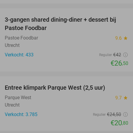
favorite_border
3-gangen shared dining-diner + dessert bij
37%
Pastoe Foodbar
Pastoe Foodbar
9.6
star
Utrecht
Verkocht: 433
€42
Regulier
€26
,50
favorite_border
Entree klimpark Parque West (2,5 uur)
15%
Parque West
9.7
star
Utrecht
Verkocht: 3.785
€24
,50
Regulier
€20
,80
favorite_border