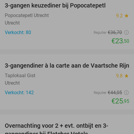
3-gangen keuzediner bij Popocatepetl
36%
Popocatepetl Utrecht
9.2
star
Utrecht
Verkocht: 80
€36
,70
Regulier
€23
,50
favorite_border
3-gangendiner à la carte aan de Vaartsche Rijn
41%
Taplokaal Gist
9.8
star
Utrecht
Verkocht: 142
€44
,05
Regulier
€25
,95
favorite_border
Overnachting voor 2 + evt. ontbijt en 3-
gangendiner bij Fletcher Hotels