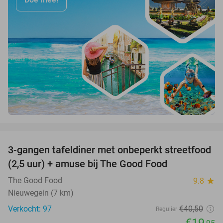
favorite_border
3-gangen tafeldiner met onbeperkt streetfood
51%
(2,5 uur) + amuse bij The Good Food
The Good Food
9.8
star
Nieuwegein (7 km)
Verkocht: 97
€40
,50
Regulier
€19