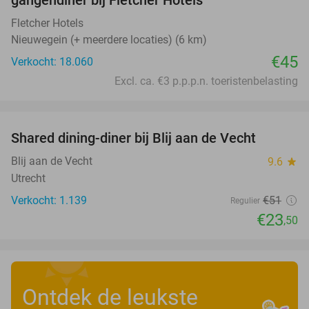
Fletcher Hotels
Nieuwegein (+ meerdere locaties) (6 km)
€45
Verkocht: 18.060
Excl. ca. €3 p.p.p.n. toeristenbelasting
favorite_border
Shared dining-diner bij Blij aan de Vecht
54%
Blij aan de Vecht
9.6
star
Utrecht
Verkocht: 1.139
€51
Regulier
€23
,50
Ontdek de leukste