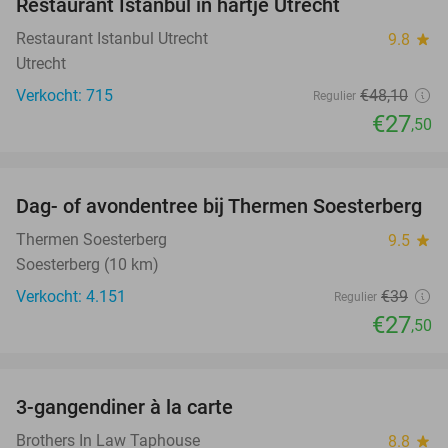
Restaurant Istanbul in hartje Utrecht
Restaurant Istanbul Utrecht
9.8
star
Utrecht
Verkocht: 715
€48
,10
Regulier
€27
,50
favorite_border
Dag- of avondentree bij Thermen Soesterberg
29%
Thermen Soesterberg
9.5
star
Soesterberg (10 km)
Verkocht: 4.151
€39
Regulier
€27
,50
favorite_border
3-gangendiner à la carte
39%
Brothers In Law Taphouse
8.8
star