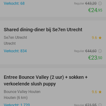
Verkocht: 68
€43
,20
Regulier
€24
,95
favorite_border
Shared dining-diner bij Se7en Utrecht
47%
Se7en Utrecht
9.6
star
Utrecht
Verkocht: 834
€44
,60
Regulier
€23
,50
favorite_border
Entree Bounce Valley (2 uur) + sokken +
46%
verkoelende slush puppy
Bounce Valley Houten
9.6
star
Houten (6 km)
Verkocht: 1.720
€21
,95
Regulier