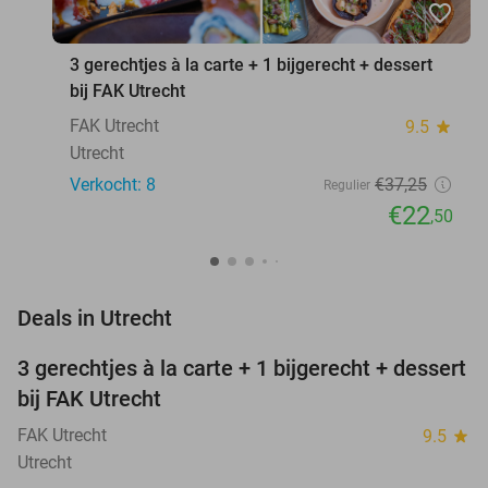
favorite_border
3 gerechtjes à la carte + 1 bijgerecht + dessert
bij FAK Utrecht
FAK Utrecht
9.5
star
Utrecht
Verkocht: 8
€37
,25
Regulier
€22
,50
favorite_border
Deals in Utrecht
3 gerechtjes à la carte + 1 bijgerecht + dessert
40%
NEW
bij FAK Utrecht
TODAY
FAK Utrecht
9.5
star
Utrecht