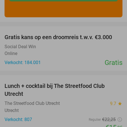
favorite_border
Gratis kans op een droomreis t.w.v. €3.000
Social Deal Win
Online
Gratis
Verkocht: 184.001
favorite_border
Lunch + cocktail bij The Streetfood Club
28%
Utrecht
The Streetfood Club Utrecht
9.7
star
Utrecht
Verkocht: 807
€22
,25
Regulier