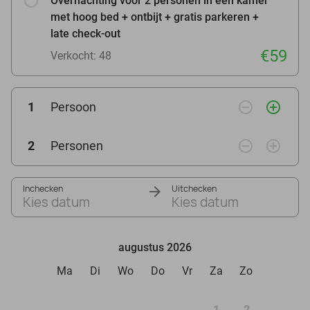
Overnachting voor 2 personen in een kamer
met hoog bed + ontbijt + gratis parkeren +
late check-out
€59
Verkocht: 48
remove_circle_outline
add_circle_outline
1
Persoon
remove_circle_outline
add_circle_outline
2
Personen
Inchecken
Uitchecken
Kies datum
Kies datum
augustus 2026
Ma
Di
Wo
Do
Vr
Za
Zo
1
2