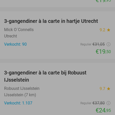
,95
favorite_border
3-gangendiner à la carte in hartje Utrecht
37%
Mick O´Connells
9.2
star
Utrecht
Verkocht: 90
€31
,05
Regulier
€19
,50
favorite_border
3-gangendiner à la carte bij Robuust
34%
IJsselstein
Robuust IJsselstein
9.7
star
IJsselstein (7 km)
Verkocht: 1.107
€37
,80
Regulier
€24
,95