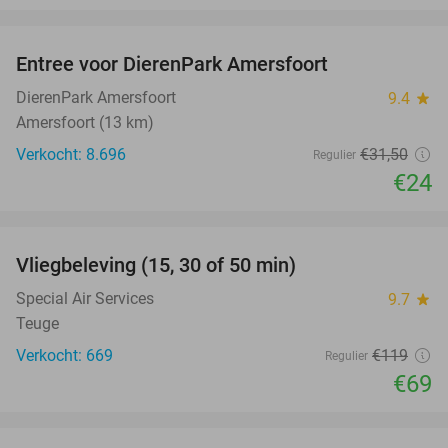
favorite_border
Entree voor DierenPark Amersfoort
24%
DierenPark Amersfoort
9.4
star
Amersfoort (13 km)
Verkocht: 8.696
€31
,50
Regulier
€24
favorite_border
Vliegbeleving (15, 30 of 50 min)
42%
Special Air Services
9.7
star
Teuge
Verkocht: 669
€119
Regulier
€69
favorite_border