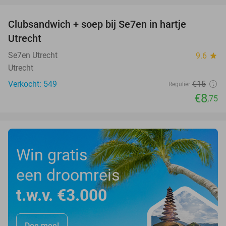
Clubsandwich + soep bij Se7en in hartje
42%
Utrecht
Se7en Utrecht
9.6
star
Utrecht
Verkocht: 549
€15
Regulier
€8
,75
Win gratis
een droomreis
t.w.v. €3.000
Doe mee!