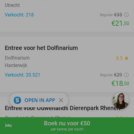
Utrecht
Verkocht: 218
€35
Regulier
€21
,50
favorite_border
Entree voor het Dolfinarium
36%
Dolfinarium
8.5
star
Harderwijk
Verkocht: 20.521
€29
Regulier
€18
,50
favorite_border
close
OPEN IN APP
Entree voor Ouwehands Dierenpark Rhenen
19%
Ouwehands Dierenpark Rhenen
9.5
star
Boek nu voor €50
hotel
shopping_cart
Boek nu
navigate_next
Rhenen
per kamer, per nacht