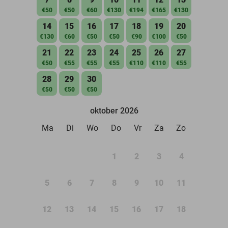
€50
€50
€60
€130
€194
€165
€130
14
15
16
17
18
19
20
€130
€60
€50
€50
€90
€100
€50
21
22
23
24
25
26
27
€50
€55
€55
€55
€110
€110
€55
28
29
30
€50
€50
€50
oktober 2026
Ma
Di
Wo
Do
Vr
Za
Zo
1
2
3
4
5
6
7
8
9
10
11
12
13
14
15
16
17
18