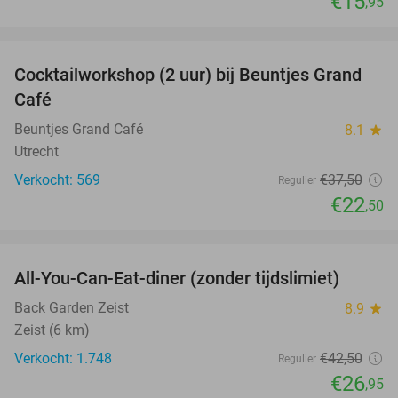
€15
,95
favorite_border
Cocktailworkshop (2 uur) bij Beuntjes Grand
40%
Café
Beuntjes Grand Café
8.1
star
Utrecht
Verkocht: 569
€37
,50
Regulier
€22
,50
favorite_border
All-You-Can-Eat-diner (zonder tijdslimiet)
37%
Back Garden Zeist
8.9
star
Zeist (6 km)
Verkocht: 1.748
€42
,50
Regulier
€26
,95