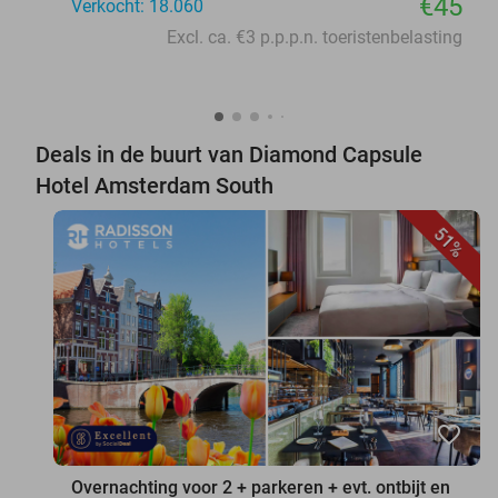
€45
Verkocht: 18.060
Excl. ca. €3 p.p.p.n. toeristenbelasting
Deals in de buurt van Diamond Capsule
Hotel Amsterdam South
51%
favorite_border
Overnachting voor 2 + parkeren + evt. ontbijt en