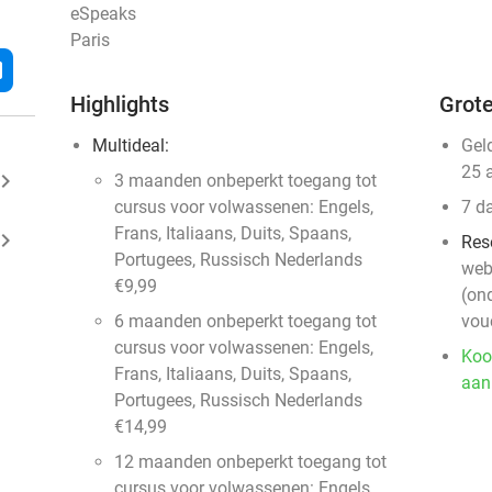
eSpeaks
Paris
l
Highlights
Grote
Multideal:
Gel
25 
ard_arrow_right
3 maanden onbeperkt toegang tot
cursus voor volwassenen: Engels,
7 d
Frans, Italiaans, Duits, Spaans,
ard_arrow_right
Res
Portugees, Russisch Nederlands
web
€9,99
(on
6 maanden onbeperkt toegang tot
vou
cursus voor volwassenen: Engels,
Koo
Frans, Italiaans, Duits, Spaans,
aan
Portugees, Russisch Nederlands
€14,99
12 maanden onbeperkt toegang tot
cursus voor volwassenen: Engels,