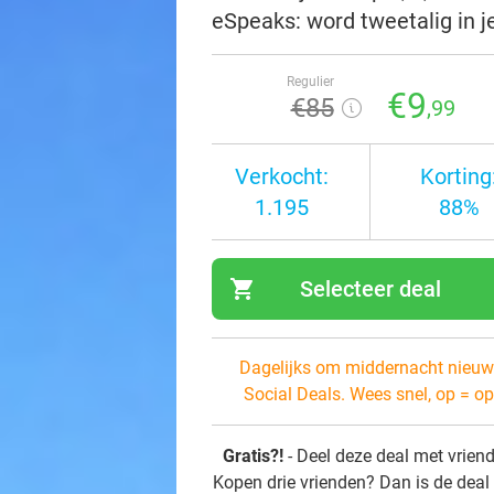
eSpeaks: word tweetalig in 
Regulier
€9
€85
,99
Verkocht:
Korting
1.195
88%
shopping_cart
Selecteer deal
navi
Dagelijks om middernacht nieuw
Social Deals. Wees snel, op = op
Gratis?!
- Deel deze deal met vrien
Kopen drie vrienden? Dan is de deal