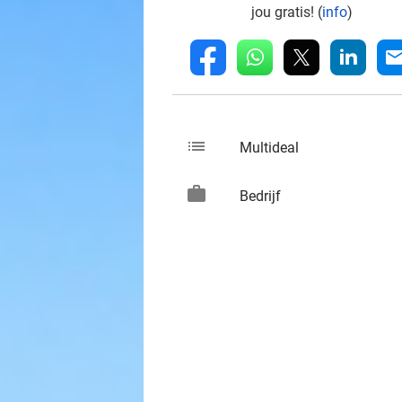
jou gratis! (
info
)
whatsapp
linkedin
fb
mai
list
keybo
Multideal
work
keybo
Bedrijf