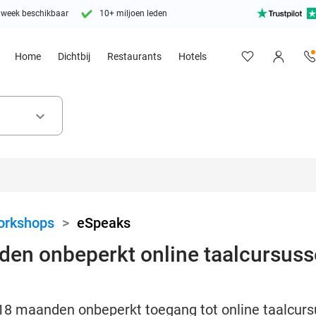
 week beschikbaar
10+ miljoen leden
Home
Dichtbij
Restaurants
Hotels
keyboard_arrow_down
orkshops
>
eSpeaks
nden onbeperkt online taalcursus
of 18 maanden onbeperkt toegang tot online taalcu