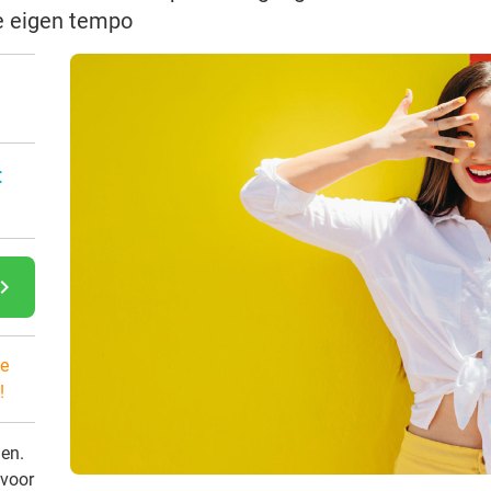
je eigen tempo
:
gate_next
e
!
den.
 voor