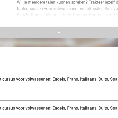
Wil je meerdere talen kunnen spreken? Trakteer jezelf 
taalcursussen voor volwassenen met eSpeaks. Kies voo
Engels, Frans, Italiaans, Duits, Spaans, Portugees of N
meerwaarde, verbreed je culturele horizon of ga een p
voor de lol!
keyboard_arrow_down
Je leert in je eigen tempo, begeleid door gekwalificee
van de beste scholen ter wereld. De innovatieve eSpeak
fundamentele vaardigheden - luisteren, lezen, spreken en
flexibele alles-in-één-aanpak. Je krijgt ondersteuning 
vooruitgang te boeken, waar je ook bent. Profiteer van
cursus voor volwassenen: Engels, Frans, Italiaans, Duits, Spa
cursus voor volwassenen: Engels, Frans, Italiaans, Duits, Spa