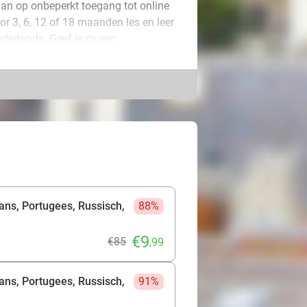
dan op onbeperkt toegang tot online
r 3, 6, 12 of 18 maanden les en leer
ederlands. Geef je cv een
ersoonlijke uitdaging aan, gewoon
rde, moedertaalsprekende docenten
s-methode integreert de vier
 schrijven - in een interactieve en
op maat om je te helpen effectieve
 deze unieke kans!
ans, Portugees, Russisch,
88%
€9
€85
,99
ans, Portugees, Russisch,
91%