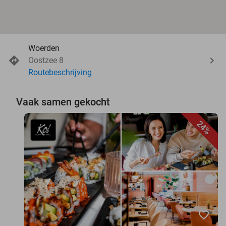
Woerden
Oostzee 8
Routebeschrijving
Vaak samen gekocht
24%
favorite_border