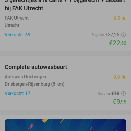
3 gerechtjes à la carte + 1 bijgerecht + dessert
40%
NEW
bij FAK Utrecht
TODAY
FAK Utrecht
9.5
star
Utrecht
Verkocht: 49
€37
,25
Regulier
€22
,50
favorite_border
Complete autowasbeurt
45%
NEW
TODAY
Autowas Driebergen
9.0
star
Driebergen-Rijsenburg (8 km)
Verkocht: 17
€18
Regulier
€9
,95