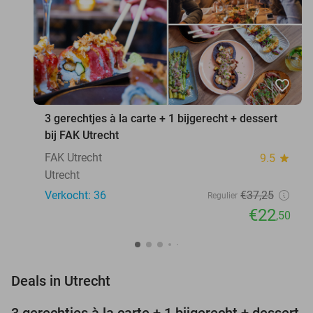
favorite_border
3 gerechtjes à la carte + 1 bijgerecht + dessert
bij FAK Utrecht
FAK Utrecht
9.5
star
Utrecht
Verkocht: 36
€37
,25
Regulier
€22
,50
favorite_border
Deals in Utrecht