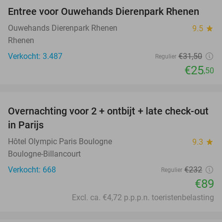
Entree voor Ouwehands Dierenpark Rhenen
19%
Ouwehands Dierenpark Rhenen
9.5
star
Rhenen
Verkocht: 3.487
€31
,50
Regulier
€25
,50
favorite_border
Overnachting voor 2 + ontbijt + late check-out
62%
in Parijs
Hôtel Olympic Paris Boulogne
9.3
star
Boulogne-Billancourt
Verkocht: 668
€232
Regulier
€89
Excl. ca. €4,72 p.p.p.n. toeristenbelasting
favorite_border