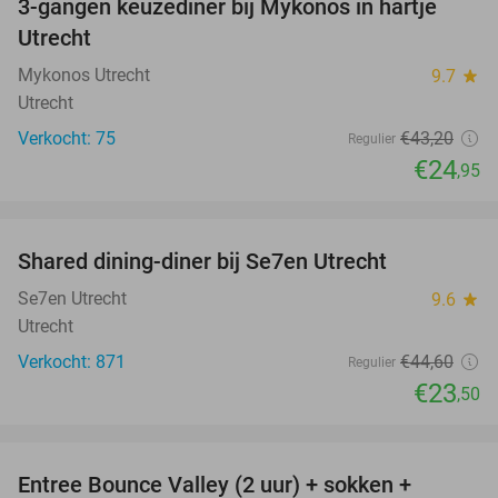
3-gangen keuzediner bij Mykonos in hartje
42%
Utrecht
Mykonos Utrecht
9.7
star
Utrecht
Verkocht: 75
€43
,20
Regulier
€24
,95
favorite_border
Shared dining-diner bij Se7en Utrecht
47%
Se7en Utrecht
9.6
star
Utrecht
Verkocht: 871
€44
,60
Regulier
€23
,50
favorite_border
Entree Bounce Valley (2 uur) + sokken +
50%