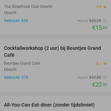
The Streetfood Club Utrecht
9.6
star
Utrecht
Verkocht: 826
€22
,25
Regulier
€15
,95
favorite_border
Cocktailworkshop (2 uur) bij Beuntjes Grand
40%
Café
Beuntjes Grand Café
8.1
star
Utrecht
Verkocht: 573
€37
,50
Regulier
€22
,50
favorite_border
All-You-Can-Eat-diner (zonder tijdslimiet)
37%