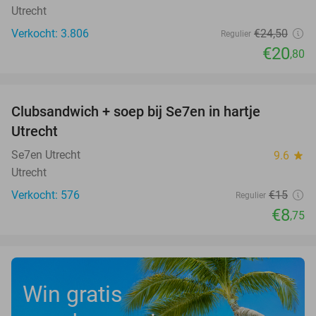
Utrecht
Verkocht: 3.806
€24
,50
Regulier
€20
,80
favorite_border
Clubsandwich + soep bij Se7en in hartje
42%
Utrecht
Se7en Utrecht
9.6
star
Utrecht
Verkocht: 576
€15
Regulier
€8
,75
Win gratis