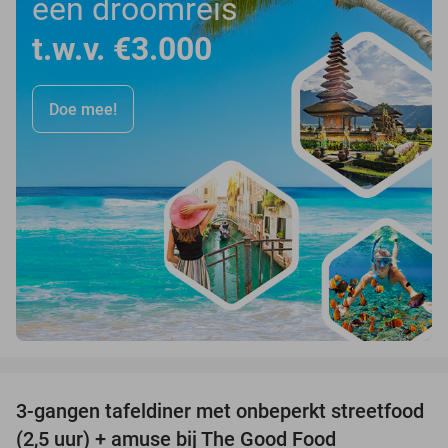
een droomreis
t.w.v. €3.000
Doe mee!
favorite_border
3-gangen tafeldiner met onbeperkt streetfood
51%
(2,5 uur) + amuse bij The Good Food