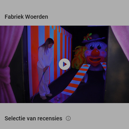
Fabriek Woerden
play_circle
Selectie van recensies
info_outlined