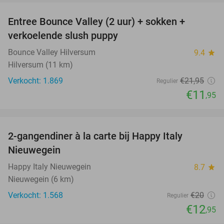
Entree Bounce Valley (2 uur) + sokken +
46%
verkoelende slush puppy
Bounce Valley Hilversum
9.4
star
Hilversum (11 km)
Verkocht: 1.869
€21
,95
Regulier
€11
,95
favorite_border
2-gangendiner à la carte bij Happy Italy
35%
Nieuwegein
Happy Italy Nieuwegein
8.7
star
Nieuwegein (6 km)
Verkocht: 1.568
€20
Regulier
€12
,95