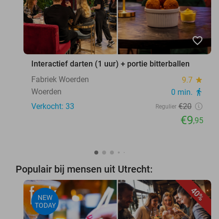
favorite_border
Interactief darten (1 uur) + portie bitterballen
Fabriek Woerden
9.7
star
Woerden
0 min.
directions_walk
Verkocht: 33
€20
Regulier
€9
,95
Populair bij mensen uit Utrecht:
40%
NEW
TODAY