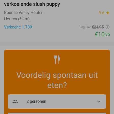
verkoelende slush puppy
Bounce Valley Houten
9.6
star
Houten (6 km)
Verkocht: 1.739
€21
,95
Regulier
€10
,95
Voordelig spontaan uit
eten?