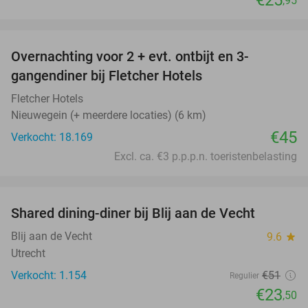
€25
,95
favorite_border
Overnachting voor 2 + evt. ontbijt en 3-
gangendiner bij Fletcher Hotels
Fletcher Hotels
Nieuwegein (+ meerdere locaties) (6 km)
€45
Verkocht: 18.169
Excl. ca. €3 p.p.p.n. toeristenbelasting
favorite_border
Shared dining-diner bij Blij aan de Vecht
54%
Blij aan de Vecht
9.6
star
Utrecht
Verkocht: 1.154
€51
Regulier
€23
,50