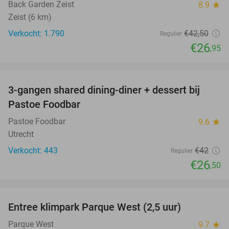
Back Garden Zeist
8.9
star
Zeist (6 km)
Verkocht: 1.790
€42
,50
Regulier
€26
,95
favorite_border
3-gangen shared dining-diner + dessert bij
37%
Pastoe Foodbar
Pastoe Foodbar
9.6
star
Utrecht
Verkocht: 443
€42
Regulier
€26
,50
favorite_border
Entree klimpark Parque West (2,5 uur)
15%
Parque West
9.7
star