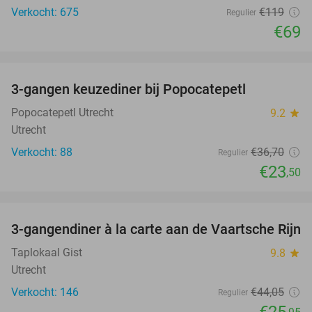
Verkocht: 675
€119
Regulier
€69
favorite_border
3-gangen keuzediner bij Popocatepetl
36%
Popocatepetl Utrecht
9.2
star
Utrecht
Verkocht: 88
€36
,70
Regulier
€23
,50
favorite_border
3-gangendiner à la carte aan de Vaartsche Rijn
41%
Taplokaal Gist
9.8
star
Utrecht
Verkocht: 146
€44
,05
Regulier