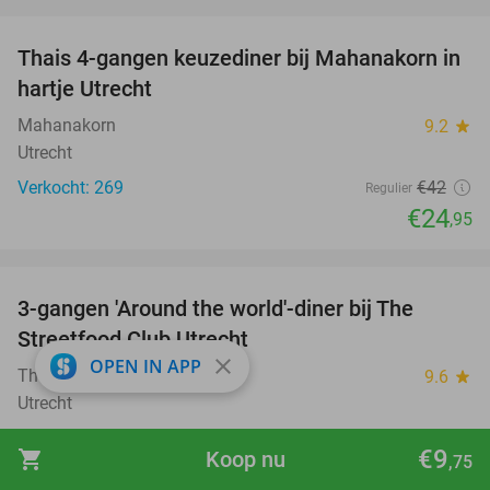
favorite_border
Thais 4-gangen keuzediner bij Mahanakorn in
41%
hartje Utrecht
Mahanakorn
9.2
star
Utrecht
Verkocht: 269
€42
Regulier
€24
,95
favorite_border
3-gangen 'Around the world'-diner bij The
33%
Streetfood Club Utrecht
close
OPEN IN APP
The Streetfood Club Utrecht
9.6
star
Utrecht
Verkocht: 77
€39
Regulier
€9
shopping_cart
Koop nu
,75
€26