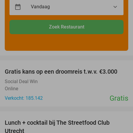
Zoek Restaurant
favorite_border
Gratis kans op een droomreis t.w.v. €3.000
Social Deal Win
Online
Gratis
Verkocht: 185.142
favorite_border
Lunch + cocktail bij The Streetfood Club
28%
Utrecht