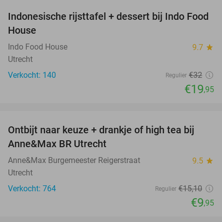
Indonesische rijsttafel + dessert bij Indo Food
38%
House
Indo Food House
9.7
star
Utrecht
Verkocht: 140
€32
Regulier
€19
,95
favorite_border
Ontbijt naar keuze + drankje of high tea bij
34%
Anne&Max BR Utrecht
Anne&Max Burgemeester Reigerstraat
9.5
star
Utrecht
Verkocht: 764
€15
,10
Regulier
€9
,95
favorite_border