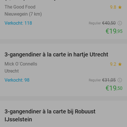
The Good Food
9.8
star
Nieuwegein (7 km)
Verkocht: 118
€40
,50
Regulier
€19
,95
favorite_border
3-gangendiner à la carte in hartje Utrecht
37%
Mick O´Connells
9.2
star
Utrecht
Verkocht: 98
€31
,05
Regulier
€19
,50
favorite_border
3-gangendiner à la carte bij Robuust
34%
IJsselstein