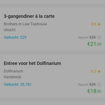
favorite_border
3-gangendiner à la carte
39%
Brothers In Law Taphouse
8.8
star
Utrecht
Verkocht: 229
€35
Regulier
€21
,50
favorite_border
Entree voor het Dolfinarium
36%
Dolfinarium
8.5
star
Harderwijk
Verkocht: 20.781
€29
Regulier
€18
,50
favorite_border