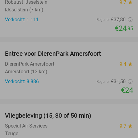
Robuust IJsselstein
9.7
star
IJsselstein (7 km)
Verkocht: 1.111
€37
,80
Regulier
€24
,95
favorite_border
Entree voor DierenPark Amersfoort
24%
DierenPark Amersfoort
9.4
star
Amersfoort (13 km)
Verkocht: 8.886
€31
,50
Regulier
€24
favorite_border
Vliegbeleving (15, 30 of 50 min)
42%
Special Air Services
9.7
star
Teuge