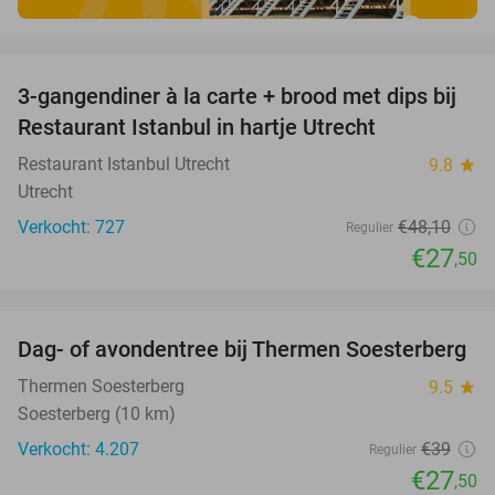
favorite_border
3-gangendiner à la carte + brood met dips bij
43%
Restaurant Istanbul in hartje Utrecht
Restaurant Istanbul Utrecht
9.8
star
Utrecht
Verkocht: 727
€48
,10
Regulier
€27
,50
favorite_border
Dag- of avondentree bij Thermen Soesterberg
29%
Thermen Soesterberg
9.5
star
Soesterberg (10 km)
Verkocht: 4.207
€39
Regulier
€27
,50