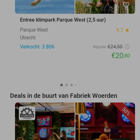
favorite_border
Entree klimpark Parque West (2,5 uur)
Parque West
9.7
star
Utrecht
Verkocht: 3.806
€24
,50
Regulier
€20
,80
Deals in de buurt van Fabriek Woerden
50%