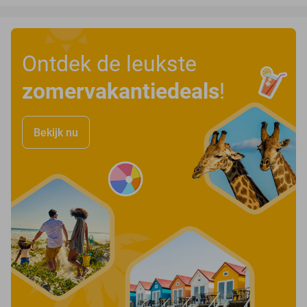
Ontdek de leukste
zomervakantiedeals
!
Bekijk nu