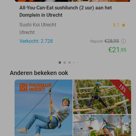
All-You-Can-Eat sushilunch (2 uur) aan het
Domplein in Utrecht
Sushi Koi Utrecht
8.1
star
Utrecht
Verkocht: 2.728
€28
,95
Regulier
€21
,95
Anderen bekeken ook
15%