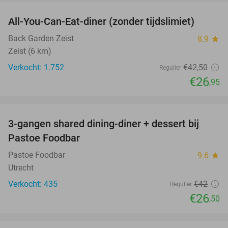
All-You-Can-Eat-diner (zonder tijdslimiet)
37%
Back Garden Zeist
8.9
star
Zeist (6 km)
Verkocht: 1.752
€42
,50
Regulier
€26
,95
favorite_border
3-gangen shared dining-diner + dessert bij
37%
Pastoe Foodbar
Pastoe Foodbar
9.6
star
Utrecht
Verkocht: 435
€42
Regulier
€26
,50
favorite_border