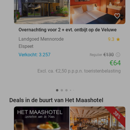
favorite_border
Overnachting voor 2 + evt. ontbijt op de Veluwe
Landgoed Mennorode
9.3
star
Elspeet
Verkocht: 3.257
€130
Regulier
€64
Excl. ca. €2,50 p.p.p.n. toeristenbelasting
Deals in de buurt van Het Maashotel
38%