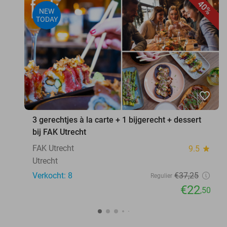
40%
NEW
TODAY
favorite_border
3 gerechtjes à la carte + 1 bijgerecht + dessert
bij FAK Utrecht
FAK Utrecht
9.5
star
Utrecht
Verkocht: 8
€37
,25
Regulier
€22
,50