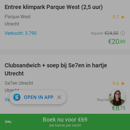
Entree klimpark Parque West (2,5 uur)
15%
Parque West
9.7
star
Utrecht
Verkocht: 3.790
€24
,50
Regulier
€20
,80
favorite_border
Clubsandwich + soep bij Se7en in hartje
42%
Utrecht
Se7en Utrecht
9.6
star
Utrecht
close
OPEN IN APP
Verkocht: 554
€15
Regulier
€8
,75
Boek nu voor €69
hotel
shopping_cart
Boek nu
navigate_next
per kamer, per nacht