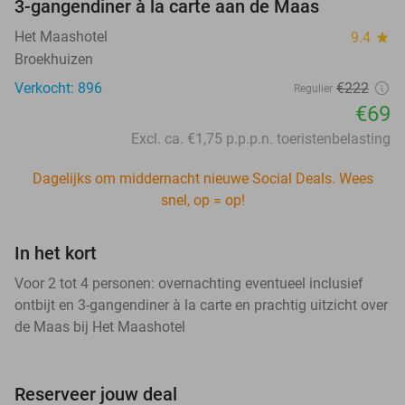
3-gangendiner à la carte aan de Maas
Het Maashotel
9.4
star
Broekhuizen
Verkocht: 896
€222
Regulier
€69
Excl. ca. €1,75 p.p.p.n. toeristenbelasting
Dagelijks om middernacht nieuwe Social Deals. Wees
snel, op = op!
In het kort
Voor 2 tot 4 personen: overnachting eventueel inclusief
ontbijt en 3-gangendiner à la carte en prachtig uitzicht over
de Maas bij Het Maashotel
Reserveer jouw deal