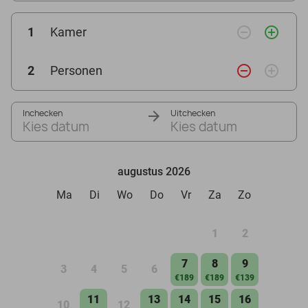
remove_circle_outline
add_circle_outline
1
Kamer
remove_circle_outline
add_circle_outline
2
Personen
Inchecken
Uitchecken
Kies datum
Kies datum
augustus 2026
Ma
Di
Wo
Do
Vr
Za
Zo
1
2
7
8
9
3
4
5
6
€189
€189
€139
11
13
14
15
16
10
12