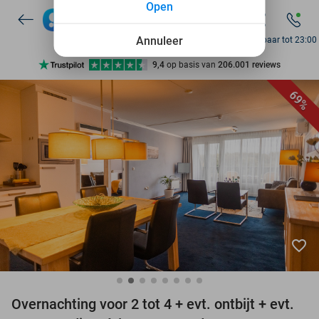
Open
10+ miljoen leden
9,4
op basis van
206.001 reviews
Annuleer
Bereikbaar tot 23:00
Ontdek 15.000+ deals
7 dagen per week beschikbaar
69%
10+ miljoen leden
favorite_border
Overnachting voor 2 tot 4 + evt. ontbijt + evt.