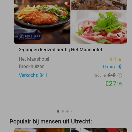
favorite_border
3-gangen keuzediner bij Het Maashotel
Het Maashotel
9.4
star
Broekhuizen
0 min.
directions_walk
Verkocht: 841
€45
Regulier
€27
,95
Populair bij mensen uit Utrecht: