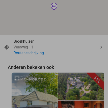
hotel
Broekhuizen
Veerweg 11
Routebeschrijving
Anderen bekeken ook
51%