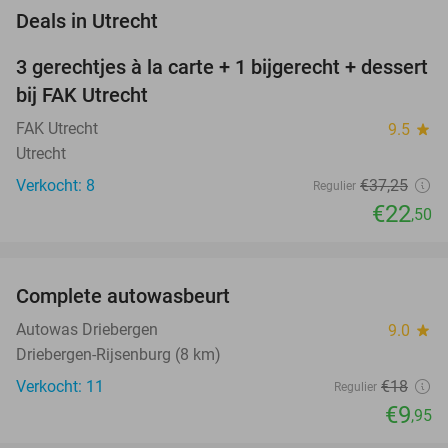
favorite_border
Deals in Utrecht
3 gerechtjes à la carte + 1 bijgerecht + dessert
40%
NEW
bij FAK Utrecht
TODAY
FAK Utrecht
9.5
star
Utrecht
Verkocht: 8
€37
,25
Regulier
€22
,50
favorite_border
Complete autowasbeurt
45%
NEW
TODAY
Autowas Driebergen
9.0
star
Driebergen-Rijsenburg (8 km)
Verkocht: 11
€18
Regulier
€9
,95