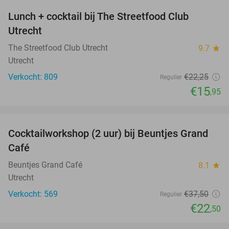
Lunch + cocktail bij The Streetfood Club
28%
Utrecht
The Streetfood Club Utrecht
9.7
star
Utrecht
Verkocht: 809
€22
,25
Regulier
€15
,95
favorite_border
Cocktailworkshop (2 uur) bij Beuntjes Grand
40%
Café
Beuntjes Grand Café
8.1
star
Utrecht
Verkocht: 569
€37
,50
Regulier
€22
,50
favorite_border