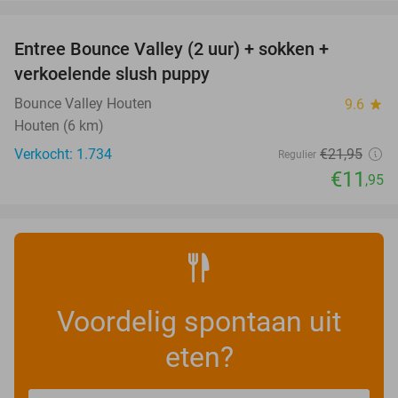
favorite_border
Entree Bounce Valley (2 uur) + sokken +
46%
verkoelende slush puppy
Bounce Valley Houten
9.6
star
Houten (6 km)
Verkocht: 1.734
€21
,95
Regulier
€11
,95
Voordelig spontaan uit
eten?