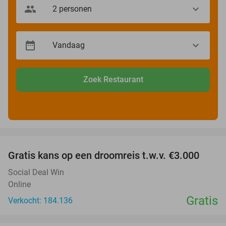
Zoek Restaurant
favorite_border
Gratis kans op een droomreis t.w.v. €3.000
Social Deal Win
Online
Gratis
Verkocht: 184.136
favorite_border