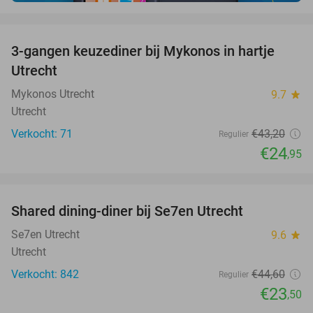
favorite_border
3-gangen keuzediner bij Mykonos in hartje
42%
Utrecht
Mykonos Utrecht
9.7
star
Utrecht
Verkocht: 71
€43
,20
Regulier
€24
,95
favorite_border
Shared dining-diner bij Se7en Utrecht
47%
Se7en Utrecht
9.6
star
Utrecht
Verkocht: 842
€44
,60
Regulier
€23
,50