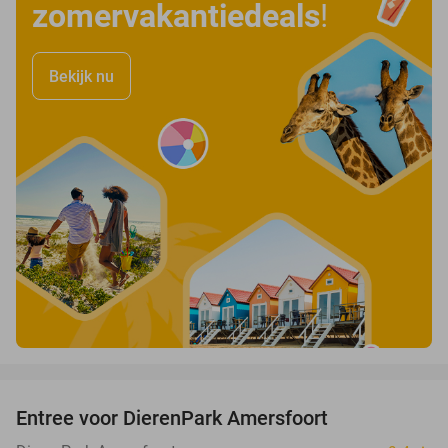
zomervakantiedeals
!
Bekijk nu
favorite_border
Entree voor DierenPark Amersfoort
24%