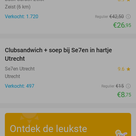
Zeist (6 km)
Verkocht: 1.720
€42
,50
Regulier
€26
,95
favorite_border
Clubsandwich + soep bij Se7en in hartje
42%
Utrecht
Se7en Utrecht
9.6
star
Utrecht
Verkocht: 497
€15
Regulier
€8
,75
Ontdek de leukste