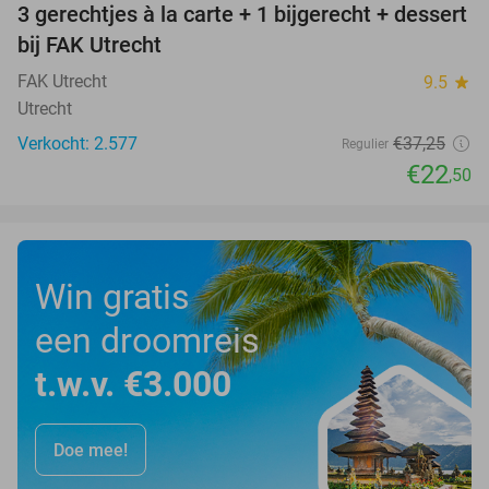
3 gerechtjes à la carte + 1 bijgerecht + dessert
40%
bij FAK Utrecht
FAK Utrecht
9.5
star
Utrecht
Verkocht: 2.577
€37
,25
Regulier
€22
,50
Win gratis
een droomreis
t.w.v. €3.000
Doe mee!