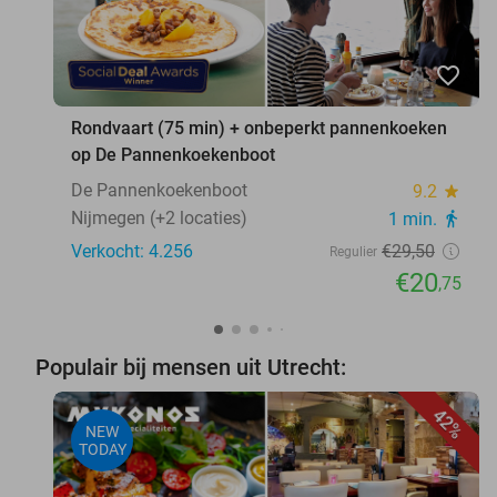
favorite_border
Rondvaart (75 min) + onbeperkt pannenkoeken
op De Pannenkoekenboot
De Pannenkoekenboot
9.2
star
Nijmegen (+2 locaties)
1 min.
directions_walk
Verkocht: 4.256
€29
,50
Regulier
€20
,75
Populair bij mensen uit Utrecht:
42%
NEW
TODAY