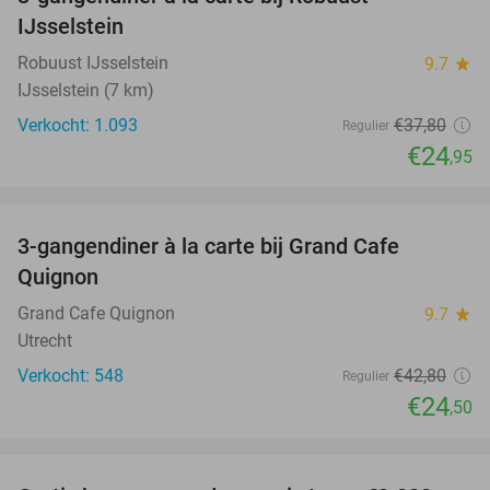
34%
IJsselstein
Robuust IJsselstein
9.7
star
IJsselstein (7 km)
Verkocht: 1.093
€37
,80
Regulier
€24
,95
favorite_border
3-gangendiner à la carte bij Grand Cafe
43%
Quignon
Grand Cafe Quignon
9.7
star
Utrecht
Verkocht: 548
€42
,80
Regulier
€24
,50
favorite_border