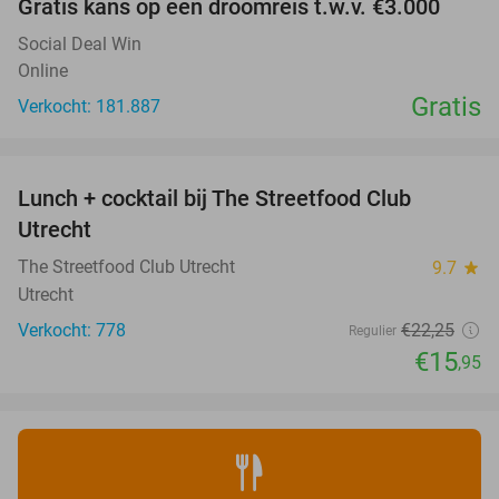
Gratis kans op een droomreis t.w.v. €3.000
Social Deal Win
Online
Gratis
Verkocht: 181.887
favorite_border
Lunch + cocktail bij The Streetfood Club
28%
Utrecht
The Streetfood Club Utrecht
9.7
star
Utrecht
Verkocht: 778
€22
,25
Regulier
€15
,95