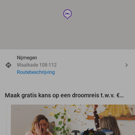
hotel
Nijmegen
Waalkade 108-112
Routebeschrijving
Maak gratis kans op een droomreis t.w.v. €3.000!