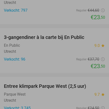
Utrecht
Verkocht: 797
€44
,60
Regulier
€23
,50
favorite_border
3-gangendiner à la carte bij En Public
38%
En Public
9.0
star
Utrecht
Verkocht: 96
€37
,70
Regulier
€23
,50
favorite_border
Entree klimpark Parque West (2,5 uur)
15%
Parque West
9.7
star
Utrecht
Verkocht: 3.745
€24
,50
Regulier