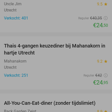
Uncle Jim
9.5
star
Utrecht
Verkocht: 401
€40
,35
Regulier
€24
,50
favorite_border
Thais 4-gangen keuzediner bij Mahanakorn in
41%
hartje Utrecht
Mahanakorn
9.2
star
Utrecht
Verkocht: 251
€42
Regulier
€24
,95
favorite_border
All-You-Can-Eat-diner (zonder tijdslimiet)
37%
Back Garden Zeist
8.9
star