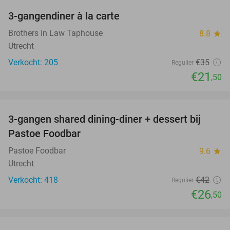
3-gangendiner à la carte
39%
Brothers In Law Taphouse
8.8
star
Utrecht
Verkocht: 205
€35
Regulier
€21
,50
favorite_border
3-gangen shared dining-diner + dessert bij
37%
Pastoe Foodbar
Pastoe Foodbar
9.6
star
Utrecht
Verkocht: 418
€42
Regulier
€26
,50
favorite_border