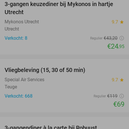
3-gangen keuzediner bij Mykonos in hartje
42%
NEW
Utrecht
TODAY
Mykonos Utrecht
9.7
star
Utrecht
Verkocht: 8
€43
,20
Regulier
€24
,95
favorite_border
Vliegbeleving (15, 30 of 50 min)
42%
Special Air Services
9.7
star
Teuge
Verkocht: 668
€119
Regulier
€69
favorite_border
3-gangendiner à la carte bij Robuust