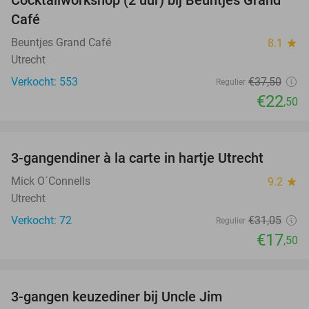
40%
Café
Beuntjes Grand Café
8.1
star
Utrecht
Verkocht: 553
€37
,50
Regulier
€22
,50
favorite_border
3-gangendiner à la carte in hartje Utrecht
44%
Mick O´Connells
9.2
star
Utrecht
Verkocht: 72
€31
,05
Regulier
€17
,50
favorite_border
3-gangen keuzediner bij Uncle Jim
39%