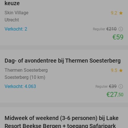
keuze
Skin Village
9.2
star
Utrecht
Verkocht: 2
€210
Regulier
€59
favorite_border
Dag- of avondentree bij Thermen Soesterberg
29%
Thermen Soesterberg
9.5
star
Soesterberg (10 km)
Verkocht: 4.063
€39
Regulier
€27
,50
favorite_border
Midweek of weekend (3-6 personen) bij Lake
53%
Resort Beekse Bergen + toegang Safaripark