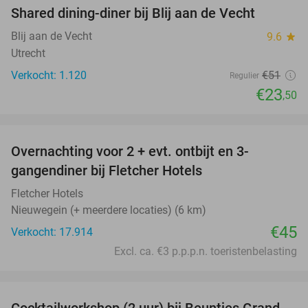
Shared dining-diner bij Blij aan de Vecht
54%
Blij aan de Vecht
9.6
star
Utrecht
Verkocht: 1.120
€51
Regulier
€23
,50
favorite_border
Overnachting voor 2 + evt. ontbijt en 3-
gangendiner bij Fletcher Hotels
Fletcher Hotels
Nieuwegein (+ meerdere locaties) (6 km)
€45
Verkocht: 17.914
Excl. ca. €3 p.p.p.n. toeristenbelasting
favorite_border
Cocktailworkshop (2 uur) bij Beuntjes Grand