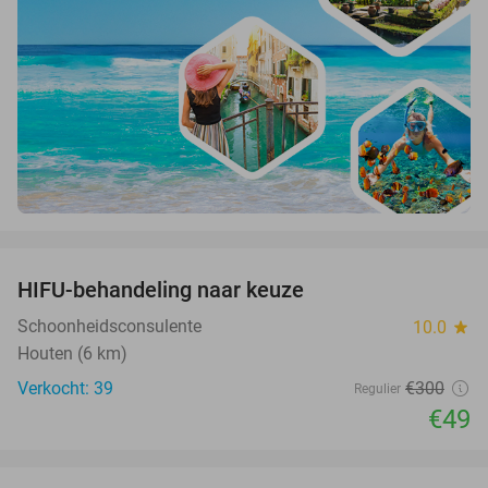
favorite_border
HIFU-behandeling naar keuze
84%
Schoonheidsconsulente
10.0
star
Houten (6 km)
Verkocht: 39
€300
Regulier
€49
favorite_border