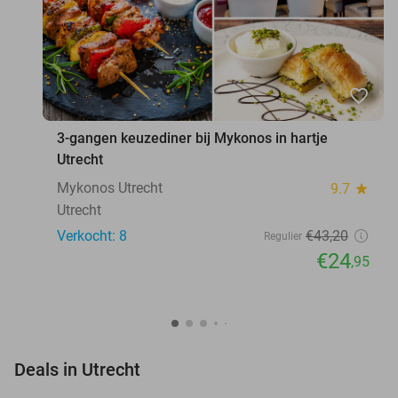
favorite_border
3-gangen keuzediner bij Mykonos in hartje
Utrecht
Mykonos Utrecht
9.7
star
Utrecht
Verkocht: 8
€43
,20
Regulier
€24
,95
favorite_border
Deals in Utrecht