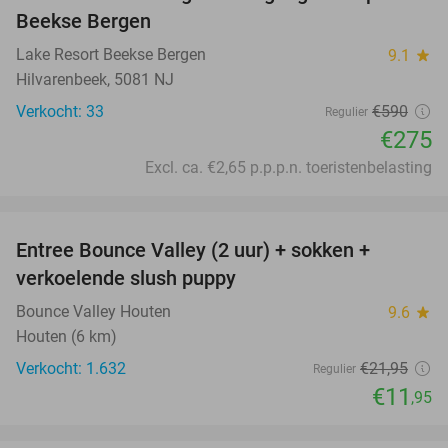
Beekse Bergen
Lake Resort Beekse Bergen
9.1
star
Hilvarenbeek, 5081 NJ
Verkocht: 33
€590
Regulier
€275
Excl. ca. €2,65 p.p.p.n. toeristenbelasting
favorite_border
Entree Bounce Valley (2 uur) + sokken +
46%
verkoelende slush puppy
Bounce Valley Houten
9.6
star
Houten (6 km)
Verkocht: 1.632
€21
,95
Regulier
€11
,95
favorite_border