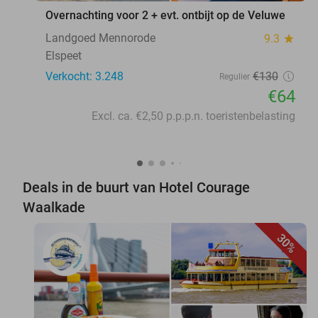
Overnachting voor 2 + evt. ontbijt op de Veluwe
Landgoed Mennorode
9.3
star
Elspeet
Verkocht: 3.248
€130
Regulier
€64
Excl. ca. €2,50 p.p.p.n. toeristenbelasting
Deals in de buurt van Hotel Courage
Waalkade
30%