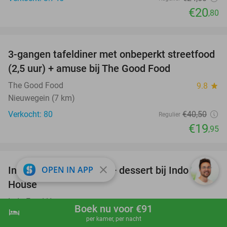
€20
,80
favorite_border
3-gangen tafeldiner met onbeperkt streetfood
51%
(2,5 uur) + amuse bij The Good Food
The Good Food
9.8
star
Nieuwegein (7 km)
Verkocht: 80
€40
,50
Regulier
€19
,95
favorite_border
close
Indonesische rijsttafel + dessert bij Indo Food
OPEN IN APP
38%
House
Indo Food House
9.7
star
Boek nu voor €91
hotel
shopping_cart
Boek nu
navigate_next
Utrecht
per kamer, per nacht