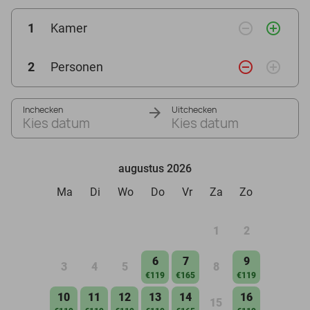
remove_circle_outline
add_circle_outline
1
Kamer
remove_circle_outline
add_circle_outline
2
Personen
Inchecken
Uitchecken
Kies datum
Kies datum
augustus 2026
Ma
Di
Wo
Do
Vr
Za
Zo
1
2
6
7
9
3
4
5
8
€119
€165
€119
10
11
12
13
14
16
15