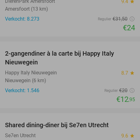
DierenPark Amersfoort
9.4
star
Amersfoort (13 km)
Verkocht: 8.273
€31
,50
Regulier
€24
favorite_border
2-gangendiner à la carte bij Happy Italy
35%
Nieuwegein
Happy Italy Nieuwegein
8.7
star
Nieuwegein (6 km)
Verkocht: 1.546
€20
Regulier
€12
,95
favorite_border
Shared dining-diner bij Se7en Utrecht
47%
Se7en Utrecht
9.6
star