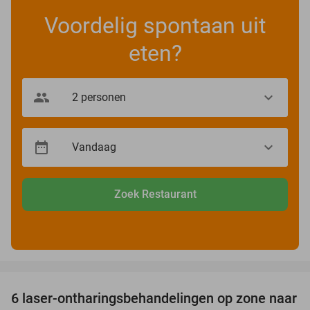
Voordelig spontaan uit
eten?
Zoek Restaurant
favorite_border
6 laser-ontharingsbehandelingen op zone naar
72%