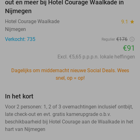
out en meer bij Hotel Courage Waalkade in
Nijmegen
Hotel Courage Waalkade
9.1
star
Nijmegen
Verkocht: 735
€176
Regulier
€91
Excl. €5,65 p.p.p.n. lokale heffingen
Dagelijks om middernacht nieuwe Social Deals. Wees
snel, op = op!
In het kort
Voor 2 personen: 1, 2 of 3 overnachtingen inclusief ontbijt,
late check-out en evt. gratis kamerupgrade o.b.v.
beschikbaarheid bij Hotel Courage aan de Waalkade in het
hart van Nijmegen