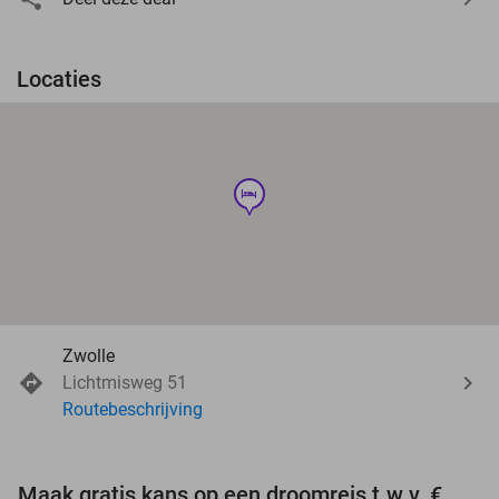
Locaties
hotel
Zwolle
Lichtmisweg 51
Routebeschrijving
Maak gratis kans op een droomreis t.w.v. €3.000!