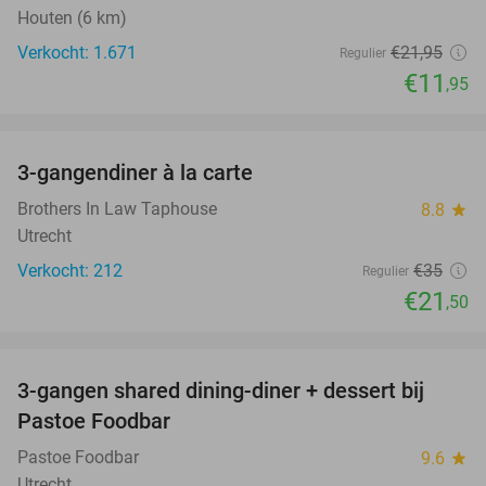
Houten (6 km)
Verkocht: 1.671
€21
,95
Regulier
€11
,95
favorite_border
3-gangendiner à la carte
39%
Brothers In Law Taphouse
8.8
star
Utrecht
Verkocht: 212
€35
Regulier
€21
,50
favorite_border
3-gangen shared dining-diner + dessert bij
37%
Pastoe Foodbar
Pastoe Foodbar
9.6
star
Utrecht