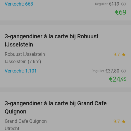
Verkocht: 668
€119
Regulier
€69
favorite_border
3-gangendiner à la carte bij Robuust
34%
IJsselstein
Robuust IJsselstein
9.7
star
IJsselstein (7 km)
Verkocht: 1.101
€37
,80
Regulier
€24
,95
favorite_border
3-gangendiner à la carte bij Grand Cafe
43%
Quignon
Grand Cafe Quignon
9.7
star
Utrecht