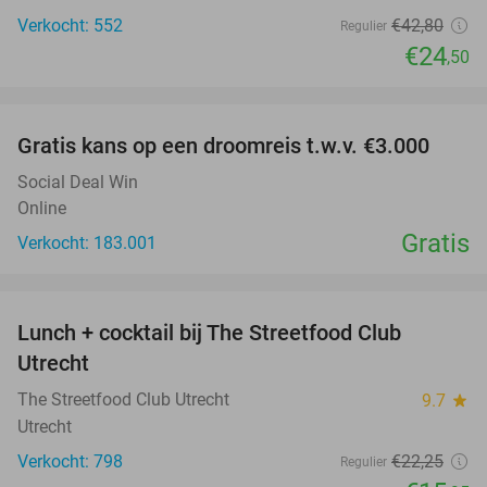
Verkocht: 552
€42
,80
Regulier
€24
,50
favorite_border
Gratis kans op een droomreis t.w.v. €3.000
Social Deal Win
Online
Gratis
Verkocht: 183.001
favorite_border
Lunch + cocktail bij The Streetfood Club
28%
Utrecht
The Streetfood Club Utrecht
9.7
star
Utrecht
Verkocht: 798
€22
,25
Regulier