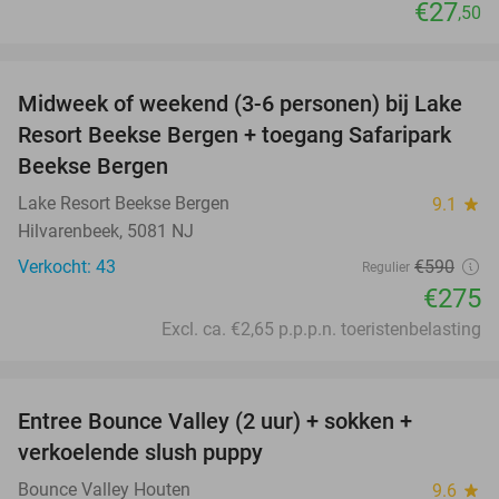
€27
,50
favorite_border
Midweek of weekend (3-6 personen) bij Lake
53%
Resort Beekse Bergen + toegang Safaripark
Beekse Bergen
Lake Resort Beekse Bergen
9.1
star
Hilvarenbeek, 5081 NJ
Verkocht: 43
€590
Regulier
€275
Excl. ca. €2,65 p.p.p.n. toeristenbelasting
favorite_border
Entree Bounce Valley (2 uur) + sokken +
46%
verkoelende slush puppy
Bounce Valley Houten
9.6
star