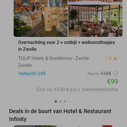
favorite_border
Overnachting voor 2 + ontbijt + welkomsthapjes
in Zwolle
TULIP Hotels & Residences - Zwolle
7.8
star
Zwolle
Verkocht: 249
€188
Regulier
€99
Excl. ca. €3,50 p.p.p.n. toeristenbelasting
Deals in de buurt van Hotel & Restaurant
Infinity