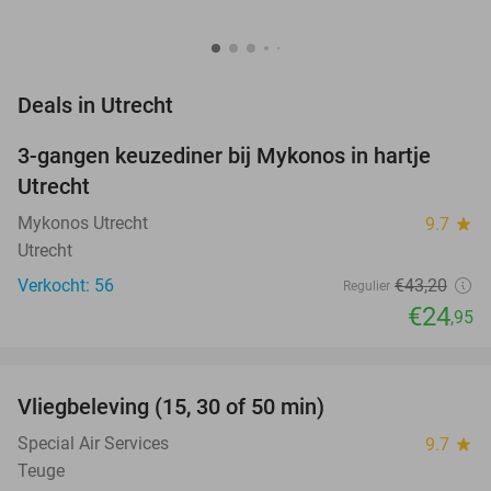
favorite_border
Deals in Utrecht
3-gangen keuzediner bij Mykonos in hartje
42%
NEW
Utrecht
TODAY
Mykonos Utrecht
9.7
star
Utrecht
Verkocht: 56
€43
,20
Regulier
€24
,95
favorite_border
Vliegbeleving (15, 30 of 50 min)
42%
Special Air Services
9.7
star
Teuge