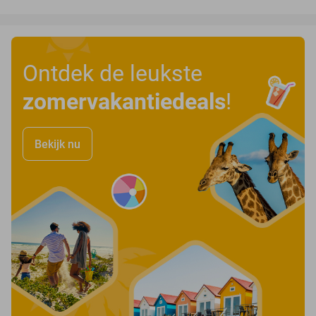
Ontdek de leukste
zomervakantiedeals
!
Bekijk nu