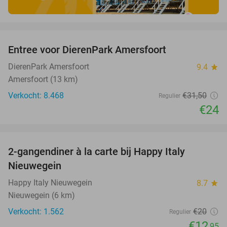
favorite_border
Entree voor DierenPark Amersfoort
24%
DierenPark Amersfoort
9.4
star
Amersfoort (13 km)
Verkocht: 8.468
€31
,50
Regulier
€24
favorite_border
2-gangendiner à la carte bij Happy Italy
35%
Nieuwegein
Happy Italy Nieuwegein
8.7
star
Nieuwegein (6 km)
Verkocht: 1.562
€20
Regulier
€12
,95