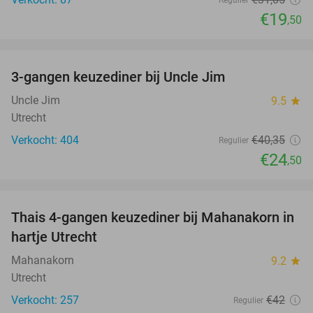
€19
,50
favorite_border
3-gangen keuzediner bij Uncle Jim
39%
Uncle Jim
9.5
star
Utrecht
Verkocht: 404
€40
,35
Regulier
€24
,50
favorite_border
Thais 4-gangen keuzediner bij Mahanakorn in
41%
hartje Utrecht
Mahanakorn
9.2
star
Utrecht
Verkocht: 257
€42
Regulier