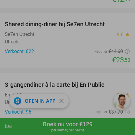
favorite_border
Shared dining-diner bij Se7en Utrecht
47%
Se7en Utrecht
9.6
star
Utrecht
Verkocht: 822
€44
,60
Regulier
€23
,50
favorite_border
3-gangendiner à la carte bij En Public
38%
En Public
9.0
star
close
OPEN IN APP
Utrecht
Verkocht: 96
€37
,70
Regulier
€23
,50
Boek nu voor €129
hotel
shopping_cart
Boek nu
navigate_next
favorite_border
per kamer, per nacht