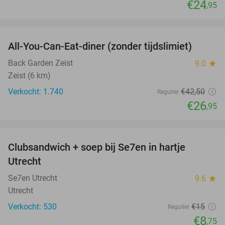
€24
,95
favorite_border
All-You-Can-Eat-diner (zonder tijdslimiet)
37%
Back Garden Zeist
9.0
star
Zeist (6 km)
Verkocht: 1.740
€42
,50
Regulier
€26
,95
favorite_border
Clubsandwich + soep bij Se7en in hartje
42%
Utrecht
Se7en Utrecht
9.6
star
Utrecht
Verkocht: 530
€15
Regulier
€8
,75