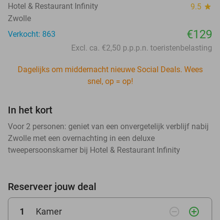
Hotel & Restaurant Infinity
9.5
star
Zwolle
€129
Verkocht: 863
Excl. ca. €2,50 p.p.p.n. toeristenbelasting
Dagelijks om middernacht nieuwe Social Deals. Wees
snel, op = op!
In het kort
Voor 2 personen: geniet van een onvergetelijk verblijf nabij
Zwolle met een overnachting in een deluxe
tweepersoonskamer bij Hotel & Restaurant Infinity
Reserveer jouw deal
remove_circle_outline
add_circle_outline
1
Kamer