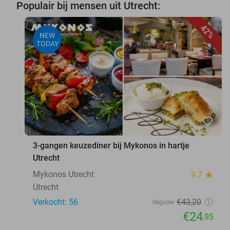
Populair bij mensen uit Utrecht:
42%
NEW
TODAY
favorite_border
3-gangen keuzediner bij Mykonos in hartje
Utrecht
Mykonos Utrecht
9.7
star
Utrecht
Verkocht: 56
€43
,20
Regulier
€24
,95