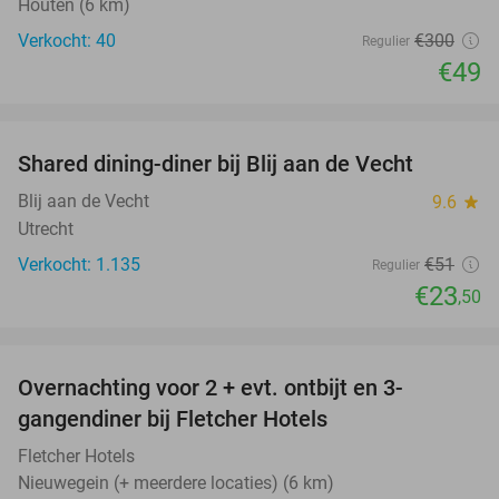
Houten (6 km)
Verkocht: 40
€300
Regulier
€49
favorite_border
Shared dining-diner bij Blij aan de Vecht
54%
Blij aan de Vecht
9.6
star
Utrecht
Verkocht: 1.135
€51
Regulier
€23
,50
favorite_border
Overnachting voor 2 + evt. ontbijt en 3-
gangendiner bij Fletcher Hotels
Fletcher Hotels
Nieuwegein (+ meerdere locaties) (6 km)