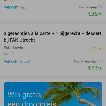
Verkocht: 427
€42
Regulier
€26
,50
favorite_border
3 gerechtjes à la carte + 1 bijgerecht + dessert
40%
bij FAK Utrecht
FAK Utrecht
9.5
star
Utrecht
Verkocht: 2.603
€37
,25
Regulier
€22
,50
Win gratis
een droomreis