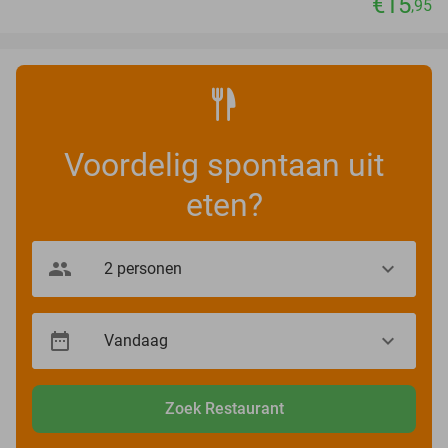
€15
,95
Voordelig spontaan uit
eten?
Zoek Restaurant