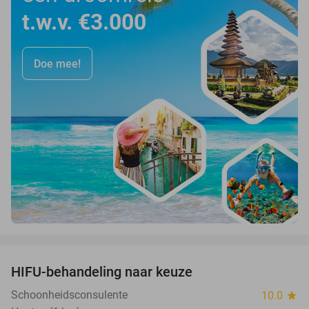
t.w.v. €3.000
Doe mee!
favorite_border
HIFU-behandeling naar keuze
84%
Schoonheidsconsulente
10.0
star