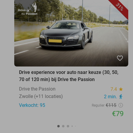
31%
favorite_border
Drive experience voor auto naar keuze (30, 50,
70 of 120 min) bij Drive the Passion
Drive the Passion
7.4
star
Zwolle (+11 locaties)
2 min.
directions_walk
Verkocht: 95
€115
Regulier
€79