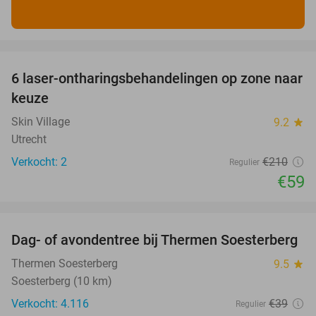
favorite_border
6 laser-ontharingsbehandelingen op zone naar
72%
keuze
Skin Village
9.2
star
Utrecht
Verkocht: 2
€210
Regulier
€59
favorite_border
Dag- of avondentree bij Thermen Soesterberg
29%
Thermen Soesterberg
9.5
star
Soesterberg (10 km)
Verkocht: 4.116
€39
Regulier