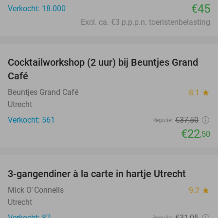
€45
Verkocht: 18.000
Excl. ca. €3 p.p.p.n. toeristenbelasting
favorite_border
Cocktailworkshop (2 uur) bij Beuntjes Grand
40%
Café
Beuntjes Grand Café
8.1
star
Utrecht
Verkocht: 561
€37
,50
Regulier
€22
,50
favorite_border
3-gangendiner à la carte in hartje Utrecht
37%
Mick O´Connells
9.2
star
Utrecht
Verkocht: 87
€31
,05
Regulier