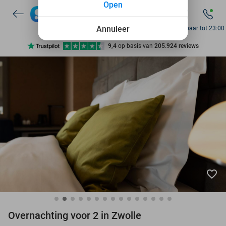
Open
10+ miljoen leden
9,4
op basis van
205.924 reviews
Annuleer
Bereikbaar tot 23:00
Ontdek 15.000+ deals
7 dagen per week beschikbaar
10+ miljoen leden
favorite_border
Overnachting voor 2 in Zwolle