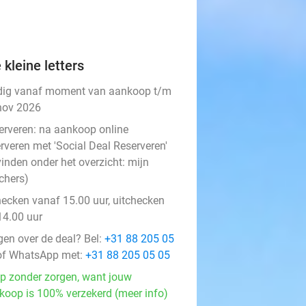
 kleine letters
dig vanaf moment van aankoop t/m
nov 2026
erveren:
na aankoop online
rveren met 'Social Deal Reserveren'
vinden onder het overzicht:
mijn
chers
)
hecken vanaf 15.00 uur, uitchecken
14.00 uur
gen over de deal? Bel:
+31 88 205 05
f WhatsApp met:
+31 88 205 05 05
p zonder zorgen, want jouw
koop is 100% verzekerd (meer info)