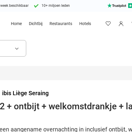
 week beschikbaar
10+ miljoen leden
Home
Dichtbij
Restaurants
Hotels
keyboard_arrow_down
>
ibis Liège Seraing
2 + ontbijt + welkomstdrankje + l
een aangename overnachting in inclusief ontbijt, 