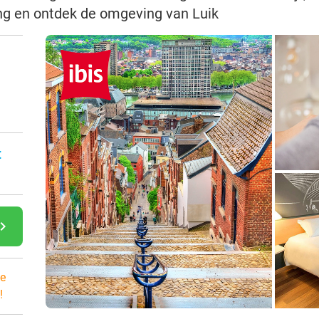
ing en ontdek de omgeving van Luik
:
gate_next
e
!