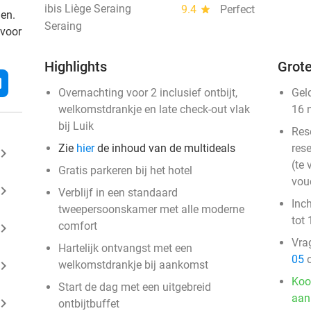
ibis Liège Seraing
9.4
star
Perfect
den.
Seraing
 voor
Highlights
Grote
l
Overnachting voor 2 inclusief ontbijt,
Gel
welkomstdrankje en late check-out vlak
16 
bij Luik
Res
Zie
hier
de inhoud van de multideals
rese
ard_arrow_right
(te 
Gratis parkeren bij het hotel
vou
ard_arrow_right
Verblijf in een standaard
Inc
tweepersoonskamer met alle moderne
tot 
comfort
ard_arrow_right
Vra
Hartelijk ontvangst met een
05
o
ard_arrow_right
welkomstdrankje bij aankomst
Koo
Start de dag met een uitgebreid
aan
ard_arrow_right
ontbijtbuffet