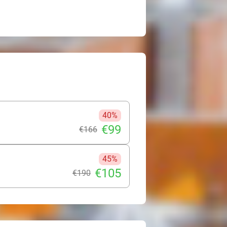
40%
€99
€166
45%
€105
€190