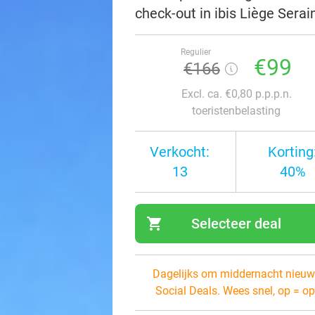
check-out in ibis Liège Sera
Regulier
€99
€166
Excl. ca. €0,80 p.p.p.n.
toeristenbelasting
Verkocht:
Korting
13
40%
shopping_cart
Selecteer deal
navi
Dagelijks om middernacht nieuw
Social Deals. Wees snel, op = op