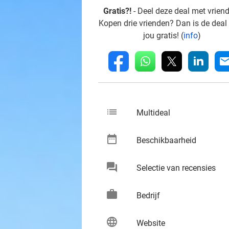
Gratis?!
- Deel deze deal met vrien
Kopen drie vrienden? Dan is de deal
jou gratis! (
info
)
whatsapp
linkedin
fb
mai
list
keybo
Multideal
date_range
keybo
Beschikbaarheid
chat
keybo
Selectie van recensies
work
keybo
Bedrijf
language
keybo
Website