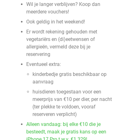
Wil je langer verblijven? Koop dan
meerdere vouchers!
Ook geldig in het weekend!
Er wordt rekening gehouden met
vegetariërs en (di)eetwensen of
allergieën, vermeld deze bij je
reservering
Eventueel extra:
kinderbedje gratis beschikbaar op
aanvraag
huisdieren toegestaan voor een
meerprijs van €10 per dier, per nacht
(ter plekke te voldoen, vooraf
reserveren verplicht)
Alleen vandaag: bij elke €10 die je
besteedt, maak je gratis kans op een
iPhone 17 Pro t.w.v. €1.329!