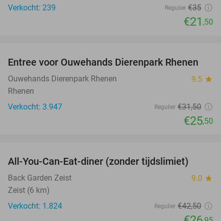
Verkocht: 239
€35
Regulier
€21
,50
favorite_border
Entree voor Ouwehands Dierenpark Rhenen
19%
Ouwehands Dierenpark Rhenen
9.5
star
Rhenen
Verkocht: 3.947
€31
,50
Regulier
€25
,50
favorite_border
All-You-Can-Eat-diner (zonder tijdslimiet)
37%
Back Garden Zeist
9.0
star
Zeist (6 km)
Verkocht: 1.824
€42
,50
Regulier
€26
,95