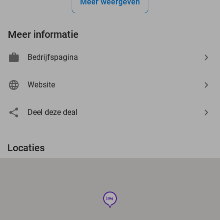
Meer weergeven
Meer informatie
Bedrijfspagina
Website
Deel deze deal
Locaties
hotel