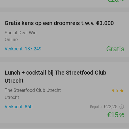
favorite_border
Gratis kans op een droomreis t.w.v. €3.000
Social Deal Win
Online
Gratis
Verkocht: 187.249
favorite_border
Lunch + cocktail bij The Streetfood Club
28%
Utrecht
The Streetfood Club Utrecht
9.6
star
Utrecht
Verkocht: 860
€22
,25
Regulier
€15
,95
favorite_border