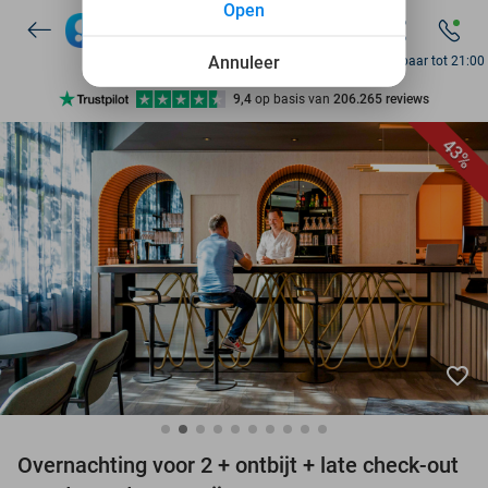
Open
7 dagen per week beschikbaar
10+ miljoen leden
Annuleer
Bereikbaar tot 21:00
9,4
op basis van
206.265 reviews
Ontdek 15.000+ deals
43%
7 dagen per week beschikbaar
10+ miljoen leden
favorite_border
Overnachting voor 2 + ontbijt + late check-out