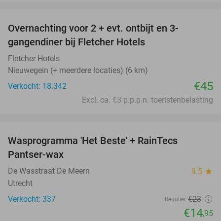
favorite_border
Overnachting voor 2 + evt. ontbijt en 3-
gangendiner bij Fletcher Hotels
Fletcher Hotels
Nieuwegein (+ meerdere locaties) (6 km)
€45
Verkocht: 18.342
Excl. ca. €3 p.p.p.n. toeristenbelasting
favorite_border
Wasprogramma 'Het Beste' + RainTecs
35%
Pantser-wax
De Wasstraat De Meern
9.5
star
Utrecht
Verkocht: 337
€23
Regulier
€14
,95