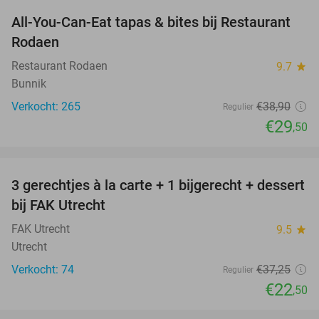
All-You-Can-Eat tapas & bites bij Restaurant
24%
Rodaen
Restaurant Rodaen
9.7
star
Bunnik
Verkocht: 265
€38
,90
Regulier
€29
,50
favorite_border
3 gerechtjes à la carte + 1 bijgerecht + dessert
40%
bij FAK Utrecht
FAK Utrecht
9.5
star
Utrecht
Verkocht: 74
€37
,25
Regulier
€22
,50