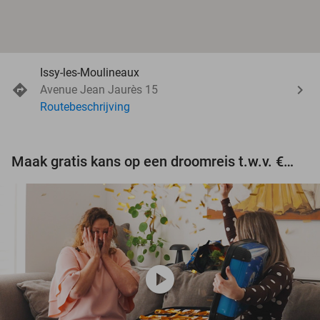
Issy-les-Moulineaux
Avenue Jean Jaurès 15
Routebeschrijving
Maak gratis kans op een droomreis t.w.v. €3.000!
play_circle