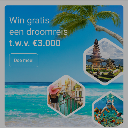
Win gratis
een droomreis
t.w.v. €3.000
Doe mee!