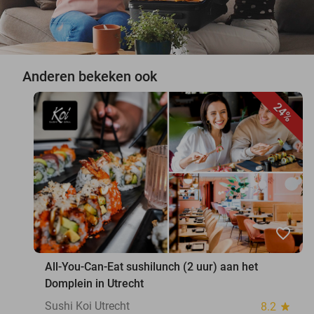
Anderen bekeken ook
24%
favorite_border
All-You-Can-Eat sushilunch (2 uur) aan het
Domplein in Utrecht
Sushi Koi Utrecht
8.2
star