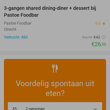
3-gangen shared dining-diner + dessert bij
37%
Pastoe Foodbar
Pastoe Foodbar
9.6
star
Utrecht
Verkocht: 460
€42
Regulier
€26
,50
Voordelig spontaan uit
eten?