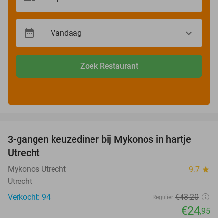
Zoek Restaurant
favorite_border
3-gangen keuzediner bij Mykonos in hartje
42%
Utrecht
Mykonos Utrecht
9.7
star
Utrecht
Verkocht: 94
€43
,20
Regulier
€24
,95