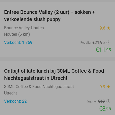
Entree Bounce Valley (2 uur) + sokken +
46%
verkoelende slush puppy
Bounce Valley Houten
9.6
star
Houten (6 km)
Verkocht: 1.769
€21
,95
Regulier
€11
,95
favorite_border
Ontbijt of late lunch bij 30ML Coffee & Food
31%
Nachtegaalstraat in Utrecht
30ML Coffee & Food Nachtegaalstraat
9.9
star
Utrecht
Verkocht: 22
€13
Regulier
€8
,95