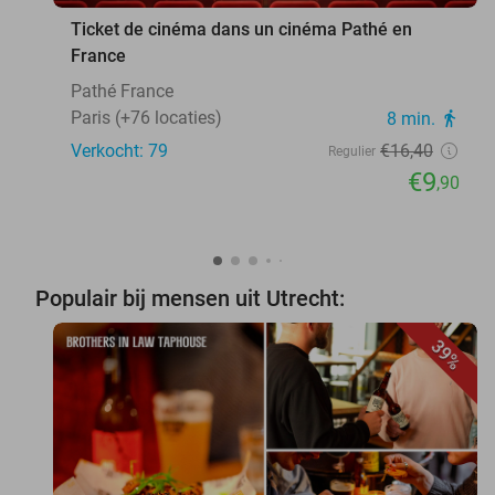
Ticket de cinéma dans un cinéma Pathé en
France
Pathé France
Paris (+76 locaties)
8 min.
directions_walk
Verkocht: 79
€16
,40
Regulier
€9
,90
Populair bij mensen uit Utrecht:
39%