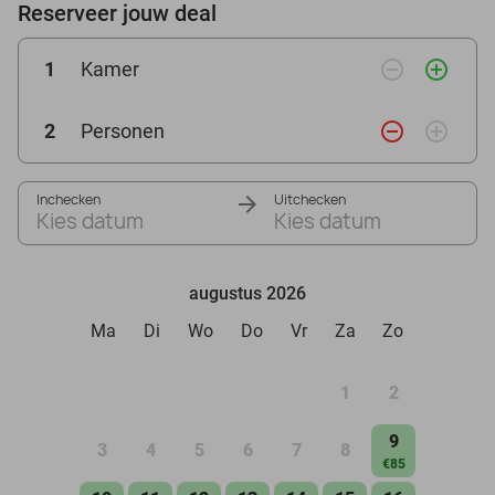
Reserveer jouw deal
remove_circle_outline
add_circle_outline
1
Kamer
remove_circle_outline
add_circle_outline
2
Personen
Inchecken
Uitchecken
Kies datum
Kies datum
augustus 2026
Ma
Di
Wo
Do
Vr
Za
Zo
1
2
9
3
4
5
6
7
8
€85