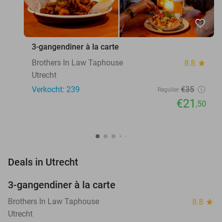
favorite_border
3-gangendiner à la carte
Brothers In Law Taphouse
8.8
star
Utrecht
Verkocht: 239
€35
Regulier
€21
,50
favorite_border
Deals in Utrecht
3-gangendiner à la carte
39%
Brothers In Law Taphouse
8.8
star
Utrecht