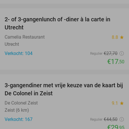
favorite_border
2- of 3-gangenlunch of -diner à la carte in
37%
Utrecht
Camelia Restaurant
8.8
star
Utrecht
Verkocht: 104
€27
,70
Regulier
€17
,50
favorite_border
3-gangendiner met vrije keuze van de kaart bij
33%
De Colonel in Zeist
De Colonel Zeist
9.1
star
Zeist (6 km)
Verkocht: 167
€44
,50
Regulier
€29
,95