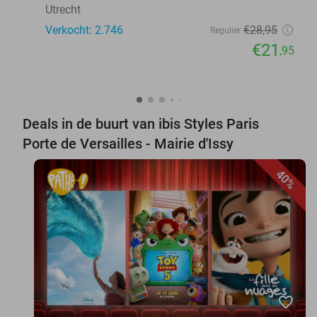
Utrecht
Verkocht: 2.746
€28
,95
Regulier
€21
,95
Deals in de buurt van ibis Styles Paris
Porte de Versailles - Mairie d'Issy
40%
favorite_border