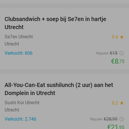
favorite_border
Clubsandwich + soep bij Se7en in hartje
42%
Utrecht
Se7en Utrecht
9.6
star
Utrecht
Verkocht: 606
€15
Regulier
€8
,75
favorite_border
All-You-Can-Eat sushilunch (2 uur) aan het
24%
Domplein in Utrecht
Sushi Koi Utrecht
8.2
star
Utrecht
Verkocht: 2.746
€28
,95
Regulier
€21
,95