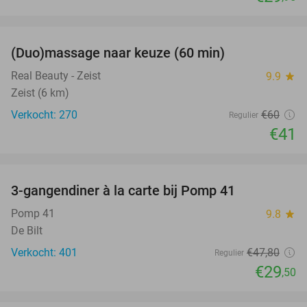
favorite_border
(Duo)massage naar keuze (60 min)
32%
Real Beauty - Zeist
9.9
star
Zeist (6 km)
Verkocht: 270
€60
Regulier
€41
favorite_border
3-gangendiner à la carte bij Pomp 41
38%
Pomp 41
9.8
star
De Bilt
Verkocht: 401
€47
,80
Regulier
€29
,50
favorite_border