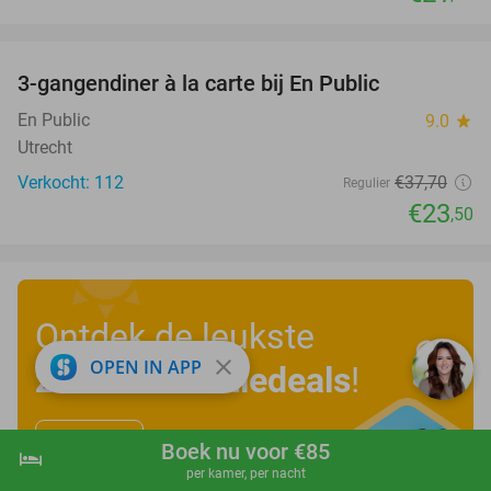
favorite_border
3-gangendiner à la carte bij En Public
38%
En Public
9.0
star
Utrecht
Verkocht: 112
€37
,70
Regulier
€23
,50
Ontdek de leukste
close
OPEN IN APP
zomervakantiedeals
!
Bekijk nu
Boek nu voor €85
hotel
shopping_cart
Boek nu
navigate_next
per kamer, per nacht