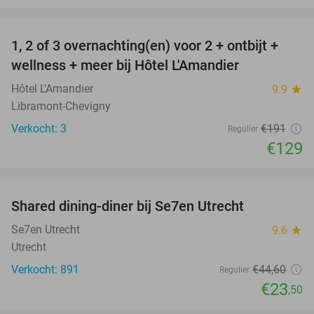
favorite_border
1, 2 of 3 overnachting(en) voor 2 + ontbijt +
32%
NEW
wellness + meer bij Hôtel L'Amandier
TODAY
Hôtel L'Amandier
9.9
star
Libramont-Chevigny
Verkocht: 3
€191
Regulier
€129
favorite_border
Shared dining-diner bij Se7en Utrecht
47%
Se7en Utrecht
9.6
star
Utrecht
Verkocht: 891
€44
,60
Regulier
€23
,50
favorite_border