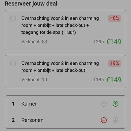
Reserveer jouw deal
Overnachting voor 2 in een charming
48%
room + ontbijt + late check-out +
toegang tot de spa (1 uur)
€149
Verkocht: 53
€285
Overnachting voor 2 in een charming
19%
room + ontbijt + late check-out
€149
Verkocht: 10
€185
remove_circle_outline
add_circle_outline
1
Kamer
remove_circle_outline
add_circle_outline
2
Personen