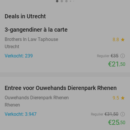
favorite_border
Deals in Utrecht
3-gangendiner à la carte
39%
Brothers In Law Taphouse
8.8
star
Utrecht
Verkocht: 239
€35
Regulier
€21
,50
favorite_border
Entree voor Ouwehands Dierenpark Rhenen
19%
Ouwehands Dierenpark Rhenen
9.5
star
Rhenen
Verkocht: 3.947
€31
,50
Regulier
€25
,50