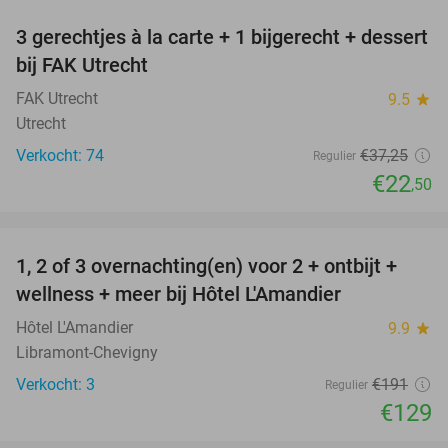
3 gerechtjes à la carte + 1 bijgerecht + dessert
40%
bij FAK Utrecht
FAK Utrecht
9.5
star
Utrecht
Verkocht: 74
€37
,25
Regulier
€22
,50
favorite_border
1, 2 of 3 overnachting(en) voor 2 + ontbijt +
32%
NEW
wellness + meer bij Hôtel L'Amandier
TODAY
Hôtel L'Amandier
9.9
star
Libramont-Chevigny
Verkocht: 3
€191
Regulier
€129
favorite_border