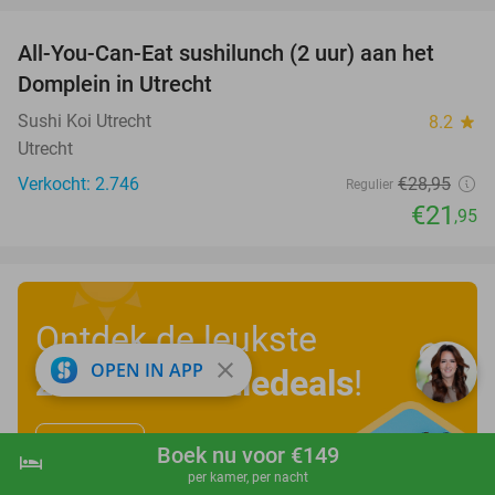
All-You-Can-Eat sushilunch (2 uur) aan het
24%
Domplein in Utrecht
Sushi Koi Utrecht
8.2
star
Utrecht
Verkocht: 2.746
€28
,95
Regulier
€21
,95
Ontdek de leukste
close
OPEN IN APP
zomervakantiedeals
!
Bekijk nu
Boek nu voor €149
hotel
shopping_cart
Boek nu
navigate_next
per kamer, per nacht