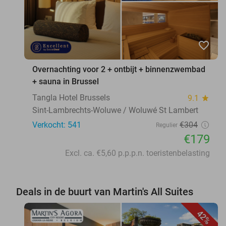
favorite_border
Overnachting voor 2 + ontbijt + binnenzwembad
+ sauna in Brussel
Tangla Hotel Brussels
9.1
star
Sint-Lambrechts-Woluwe / Woluwé St Lambert
Verkocht: 541
€304
Regulier
€179
Excl. ca. €5,60 p.p.p.n. toeristenbelasting
Deals in de buurt van Martin's All Suites
42%