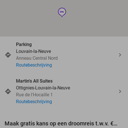
hotel
Parking
Louvain-la-Neuve
Anneau Central Nord
Routebeschrijving
Martin's All Suites
Ottignies-Louvain-la-Neuve
Rue de l'Hocaille 1
Routebeschrijving
Maak gratis kans op een droomreis t.w.v. €3.000!