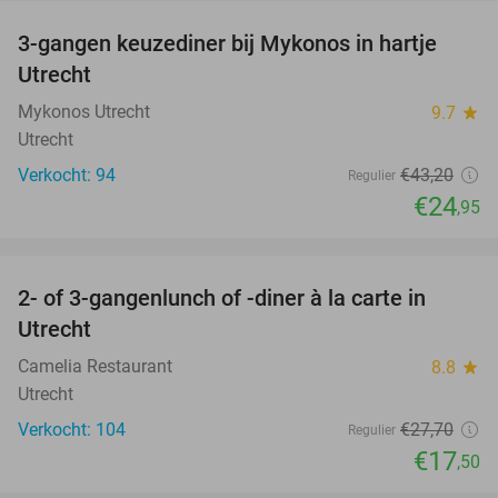
3-gangen keuzediner bij Mykonos in hartje
42%
Utrecht
Mykonos Utrecht
9.7
star
Utrecht
Verkocht: 94
€43
,20
Regulier
€24
,95
favorite_border
2- of 3-gangenlunch of -diner à la carte in
37%
Utrecht
Camelia Restaurant
8.8
star
Utrecht
Verkocht: 104
€27
,70
Regulier
€17
,50
favorite_border