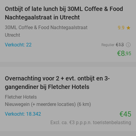
Ontbijt of late lunch bij 30ML Coffee & Food
31%
Nachtegaalstraat in Utrecht
30ML Coffee & Food Nachtegaalstraat
9.9
star
Utrecht
Verkocht: 22
€13
Regulier
€8
,95
favorite_border
Overnachting voor 2 + evt. ontbijt en 3-
gangendiner bij Fletcher Hotels
Fletcher Hotels
Nieuwegein (+ meerdere locaties) (6 km)
€45
Verkocht: 18.342
Excl. ca. €3 p.p.p.n. toeristenbelasting
favorite_border