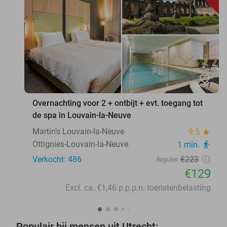
favorite_border
Overnachting voor 2 + ontbijt + evt. toegang tot
de spa in Louvain-la-Neuve
Martin’s Louvain-la-Neuve
9.5
star
Ottignies-Louvain-la-Neuve
1 min.
directions_walk
Verkocht: 486
€223
Regulier
€129
Excl. ca. €1,46 p.p.p.n. toeristenbelasting
Populair bij mensen uit Utrecht: