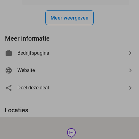
Meer weergeven
Meer informatie
Bedrijfspagina
Website
Deel deze deal
Locaties
hotel