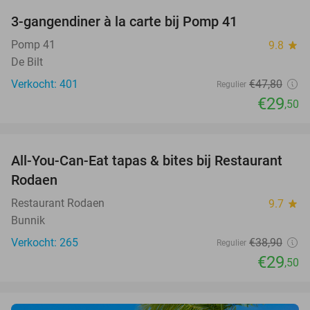
3-gangendiner à la carte bij Pomp 41
38%
Pomp 41
9.8
star
De Bilt
Verkocht: 401
€47
,80
Regulier
€29
,50
favorite_border
All-You-Can-Eat tapas & bites bij Restaurant
24%
Rodaen
Restaurant Rodaen
9.7
star
Bunnik
Verkocht: 265
€38
,90
Regulier
€29
,50