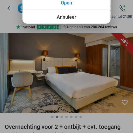
Open
7 dagen per week beschikbaar
10+ miljoen leden
Annuleer
Bereikbaar tot 21:00
9,4
op basis van
206.264 reviews
Ontdek 15.000+ deals
48%
7 dagen per week beschikbaar
10+ miljoen leden
favorite_border
Overnachting voor 2 + ontbijt + evt. toegang