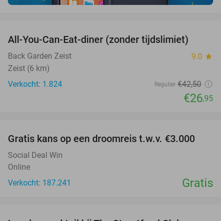
favorite_border
All-You-Can-Eat-diner (zonder tijdslimiet)
37%
Back Garden Zeist
9.0
star
Zeist (6 km)
Verkocht: 1.824
€42
,50
Regulier
€26
,95
favorite_border
Gratis kans op een droomreis t.w.v. €3.000
Social Deal Win
Online
Gratis
Verkocht: 187.241
favorite_border