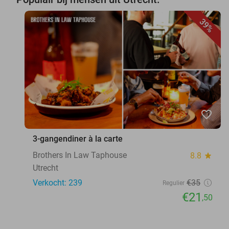
39%
favorite_border
3-gangendiner à la carte
Brothers In Law Taphouse
8.8
star
Utrecht
Verkocht: 239
€35
Regulier
€21
,50