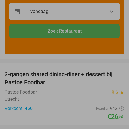
Zoek Restaurant
favorite_border
3-gangen shared dining-diner + dessert bij
37%
Pastoe Foodbar
Pastoe Foodbar
9.6
star
Utrecht
Verkocht: 460
€42
Regulier
€26
,50
favorite_border