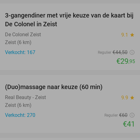
3-gangendiner met vrije keuze van de kaart bij
33%
De Colonel in Zeist
De Colonel Zeist
9.1
star
Zeist (6 km)
Verkocht: 167
€44
,50
Regulier
€29
,95
favorite_border
(Duo)massage naar keuze (60 min)
32%
Real Beauty - Zeist
9.9
star
Zeist (6 km)
Verkocht: 270
€60
Regulier
€41
favorite_border