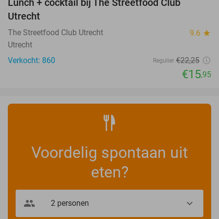
Lunch + cocktail bij The Streetfood Club
28%
Utrecht
The Streetfood Club Utrecht
9.6
star
Utrecht
Verkocht: 860
€22
,25
Regulier
€15
,95
Voordelig spontaan uit
eten?