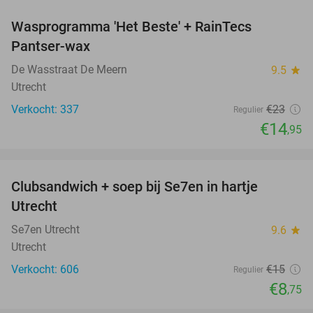
Wasprogramma 'Het Beste' + RainTecs
35%
Pantser-wax
De Wasstraat De Meern
9.5
star
Utrecht
Verkocht: 337
€23
Regulier
€14
,95
favorite_border
Clubsandwich + soep bij Se7en in hartje
42%
Utrecht
Se7en Utrecht
9.6
star
Utrecht
Verkocht: 606
€15
Regulier
€8
,75
favorite_border