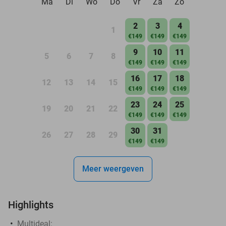
Ma
Di
Wo
Do
Vr
Za
Zo
2
3
4
1
€149
€149
€149
9
10
11
5
6
7
8
€149
€149
€149
16
17
18
12
13
14
15
€149
€149
€149
23
24
25
19
20
21
22
€149
€149
€149
30
31
26
27
28
29
€149
€149
Meer weergeven
Highlights
Multideal: