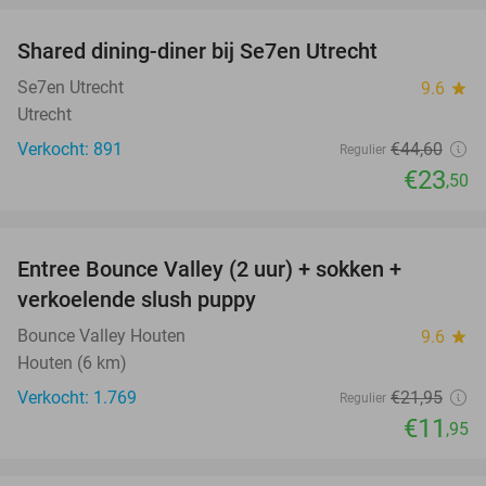
Shared dining-diner bij Se7en Utrecht
47%
Se7en Utrecht
9.6
star
Utrecht
Verkocht: 891
€44
,60
Regulier
€23
,50
favorite_border
Entree Bounce Valley (2 uur) + sokken +
46%
verkoelende slush puppy
Bounce Valley Houten
9.6
star
Houten (6 km)
Verkocht: 1.769
€21
,95
Regulier
€11
,95
favorite_border