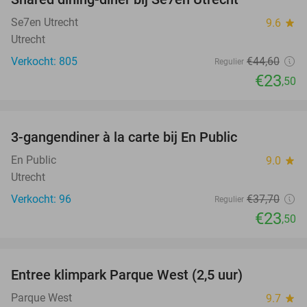
47%
Se7en Utrecht
9.6
star
Utrecht
Verkocht: 805
€44
,60
Regulier
€23
,50
favorite_border
3-gangendiner à la carte bij En Public
38%
En Public
9.0
star
Utrecht
Verkocht: 96
€37
,70
Regulier
€23
,50
favorite_border
Entree klimpark Parque West (2,5 uur)
15%
Parque West
9.7
star