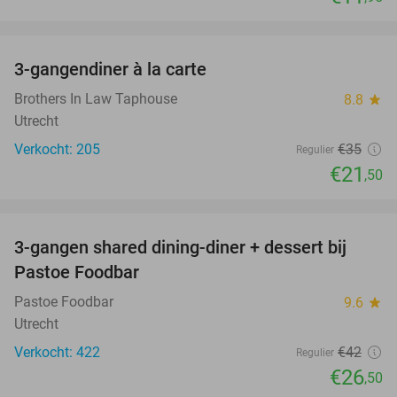
favorite_border
3-gangendiner à la carte
39%
Brothers In Law Taphouse
8.8
star
Utrecht
Verkocht: 205
€35
Regulier
€21
,50
favorite_border
3-gangen shared dining-diner + dessert bij
37%
Pastoe Foodbar
Pastoe Foodbar
9.6
star
Utrecht
Verkocht: 422
€42
Regulier
€26
,50