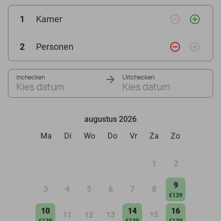
remove_circle_outline
add_circle_outline
1
Kamer
remove_circle_outline
add_circle_outline
2
Personen
Inchecken
Uitchecken
Kies datum
Kies datum
augustus 2026
Ma
Di
Wo
Do
Vr
Za
Zo
1
2
9
3
4
5
6
7
8
€139
10
14
16
11
12
13
15
€139
€139
€139