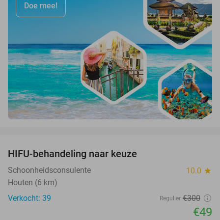
Doe mee!
favorite_border
HIFU-behandeling naar keuze
84%
Schoonheidsconsulente
10.0
star
Houten (6 km)
Verkocht: 39
€300
Regulier
€49