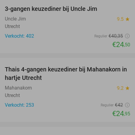
3-gangen keuzediner bij Uncle Jim
39%
Uncle Jim
9.5
star
Utrecht
Verkocht: 402
€40
,35
Regulier
€24
,50
favorite_border
Thais 4-gangen keuzediner bij Mahanakorn in
41%
hartje Utrecht
Mahanakorn
9.2
star
Utrecht
Verkocht: 253
€42
Regulier
€24
,95
favorite_border