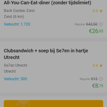
All-You-Can-Eat-diner (zonder tijdslimiet)
37%
Back Garden Zeist
8.9
star
Zeist (6 km)
Verkocht: 1.720
€42
,50
Regulier
€26
,95
favorite_border
Clubsandwich + soep bij Se7en in hartje
42%
Utrecht
Se7en Utrecht
9.6
star
Utrecht
Verkocht: 505
€15
Regulier
€8
,75