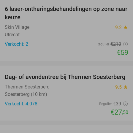
6 laser-ontharingsbehandelingen op zone naar
72%
keuze
Skin Village
9.2
star
Utrecht
Verkocht: 2
€210
Regulier
€59
favorite_border
Dag- of avondentree bij Thermen Soesterberg
29%
Thermen Soesterberg
9.5
star
Soesterberg (10 km)
Verkocht: 4.078
€39
Regulier
€27
,50
favorite_border