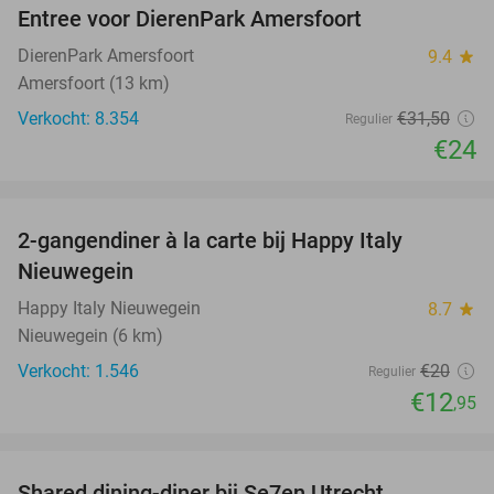
Entree voor DierenPark Amersfoort
24%
DierenPark Amersfoort
9.4
star
Amersfoort (13 km)
Verkocht: 8.354
€31
,50
Regulier
€24
favorite_border
2-gangendiner à la carte bij Happy Italy
35%
Nieuwegein
Happy Italy Nieuwegein
8.7
star
Nieuwegein (6 km)
Verkocht: 1.546
€20
Regulier
€12
,95
favorite_border
Shared dining-diner bij Se7en Utrecht