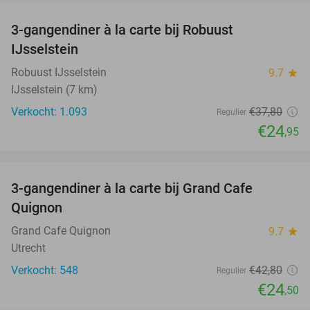
3-gangendiner à la carte bij Robuust
34%
IJsselstein
Robuust IJsselstein
9.7
star
IJsselstein (7 km)
Verkocht: 1.093
€37
,80
Regulier
€24
,95
favorite_border
3-gangendiner à la carte bij Grand Cafe
43%
Quignon
Grand Cafe Quignon
9.7
star
Utrecht
Verkocht: 548
€42
,80
Regulier
€24
,50