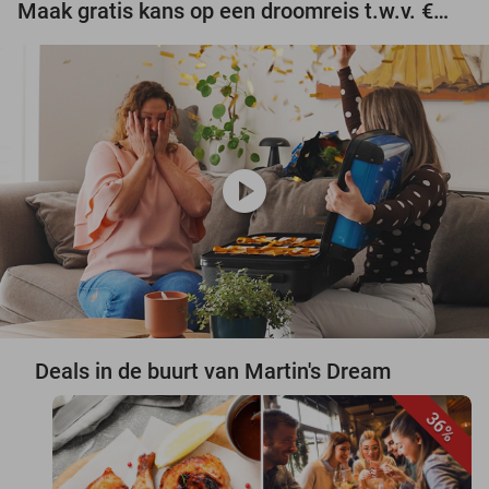
Maak gratis kans op een droomreis t.w.v. €3.000!
play_circle
Deals in de buurt van Martin's Dream
36%