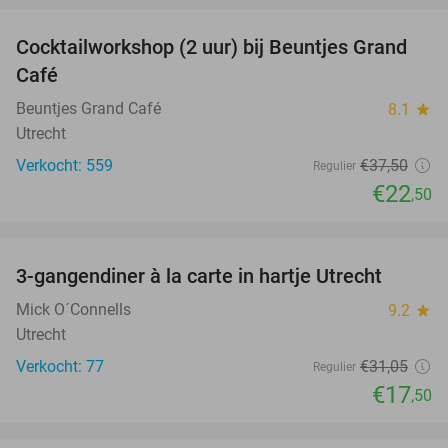
Cocktailworkshop (2 uur) bij Beuntjes Grand
40%
Café
Beuntjes Grand Café
8.1
star
Utrecht
Verkocht: 559
€37
,50
Regulier
€22
,50
favorite_border
3-gangendiner à la carte in hartje Utrecht
44%
Mick O´Connells
9.2
star
Utrecht
Verkocht: 77
€31
,05
Regulier
€17
,50
favorite_border