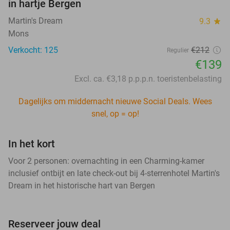
in hartje Bergen
Martin's Dream
9.3
star
Mons
Verkocht: 125
€212
Regulier
€139
Excl. ca. €3,18 p.p.p.n. toeristenbelasting
Dagelijks om middernacht nieuwe Social Deals. Wees
snel, op = op!
In het kort
Voor 2 personen: overnachting in een Charming-kamer
inclusief ontbijt en late check-out bij 4-sterrenhotel Martin's
Dream in het historische hart van Bergen
Reserveer jouw deal