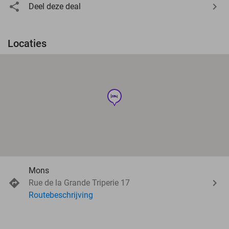
Deel deze deal
Locaties
hotel
Mons
Rue de la Grande Triperie 17
Routebeschrijving