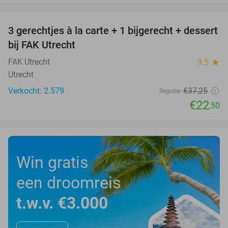
favorite_border
3 gerechtjes à la carte + 1 bijgerecht + dessert
40%
bij FAK Utrecht
FAK Utrecht
9.5
star
Utrecht
Verkocht: 2.579
€37
,25
Regulier
€22
,50
Win gratis
een droomreis
t.w.v. €3.000