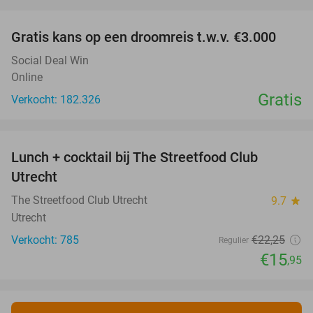
favorite_border
Gratis kans op een droomreis t.w.v. €3.000
Social Deal Win
Online
Gratis
Verkocht: 182.326
favorite_border
Lunch + cocktail bij The Streetfood Club
28%
Utrecht
The Streetfood Club Utrecht
9.7
star
Utrecht
Verkocht: 785
€22
,25
Regulier
€15
,95