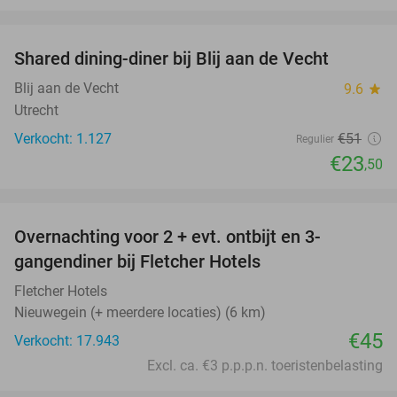
favorite_border
Shared dining-diner bij Blij aan de Vecht
54%
Blij aan de Vecht
9.6
star
Utrecht
Verkocht: 1.127
€51
Regulier
€23
,50
favorite_border
Overnachting voor 2 + evt. ontbijt en 3-
gangendiner bij Fletcher Hotels
Fletcher Hotels
Nieuwegein (+ meerdere locaties) (6 km)
€45
Verkocht: 17.943
Excl. ca. €3 p.p.p.n. toeristenbelasting
favorite_border