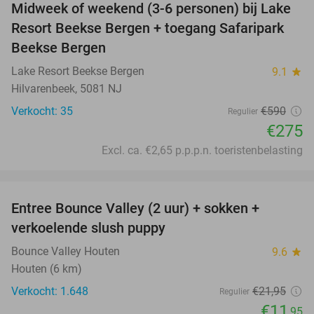
Midweek of weekend (3-6 personen) bij Lake
53%
Resort Beekse Bergen + toegang Safaripark
Beekse Bergen
Lake Resort Beekse Bergen
9.1
star
Hilvarenbeek, 5081 NJ
Verkocht: 35
€590
Regulier
€275
Excl. ca. €2,65 p.p.p.n. toeristenbelasting
favorite_border
Entree Bounce Valley (2 uur) + sokken +
46%
verkoelende slush puppy
Bounce Valley Houten
9.6
star
Houten (6 km)
Verkocht: 1.648
€21
,95
Regulier
€11
,95