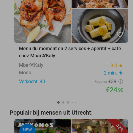
favorite_border
Menu du moment en 2 services + apéritif + café
chez Mbar’A'Kaly
Mbar’A'Kaly
9.8
star
Mons
2 min.
directions_walk
Verkocht: 40
€39
Regulier
€24
,90
Populair bij mensen uit Utrecht:
42%
NEW