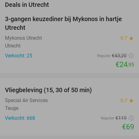
favorite_border
Deals in Utrecht
3-gangen keuzediner bij Mykonos in hartje
42%
NEW
Utrecht
TODAY
Mykonos Utrecht
9.7
star
Utrecht
Verkocht: 25
€43
,20
Regulier
€24
,95
favorite_border
Vliegbeleving (15, 30 of 50 min)
42%
Special Air Services
9.7
star
Teuge
Verkocht: 668
€119
Regulier
€69
favorite_border