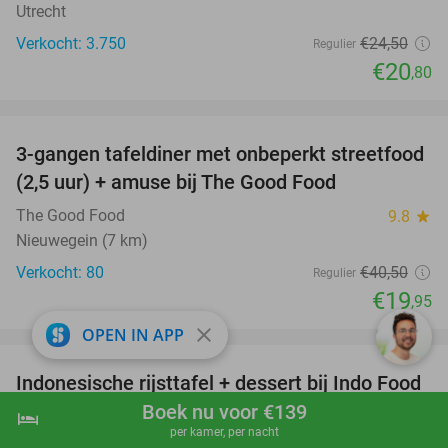
Utrecht
Verkocht: 3.750
€24
,50
Regulier
€20
,80
favorite_border
3-gangen tafeldiner met onbeperkt streetfood
51%
(2,5 uur) + amuse bij The Good Food
The Good Food
9.8
star
Nieuwegein (7 km)
Verkocht: 80
€40
,50
Regulier
€19
,95
favorite_border
close
OPEN IN APP
Indonesische rijsttafel + dessert bij Indo Food
38%
House
Boek nu voor €139
hotel
shopping_cart
Boek nu
navigate_next
per kamer, per nacht
Indo Food House
9.7
star