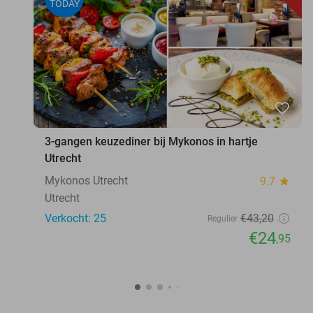
TODAY
favorite_border
3-gangen keuzediner bij Mykonos in hartje
Utrecht
Mykonos Utrecht
9.7
star
Utrecht
Verkocht: 25
€43
,20
Regulier
€24
,95