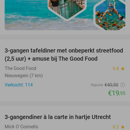
favorite_border
3-gangen tafeldiner met onbeperkt streetfood
51%
(2,5 uur) + amuse bij The Good Food
The Good Food
9.8
star
Nieuwegein (7 km)
Verkocht: 114
€40
,50
Regulier
€19
,95
favorite_border
3-gangendiner à la carte in hartje Utrecht
37%
Mick O´Connells
9.2
star