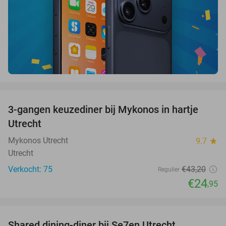
favorite_border
3-gangen keuzediner bij Mykonos in hartje
42%
Utrecht
Mykonos Utrecht
9.7
star
Utrecht
Verkocht: 75
€43
,20
Regulier
€24
,95
favorite_border
Shared dining-diner bij Se7en Utrecht