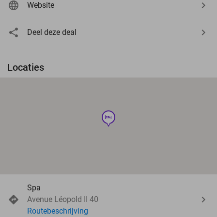
Website
Deel deze deal
Locaties
hotel
Spa
Avenue Léopold II 40
Routebeschrijving