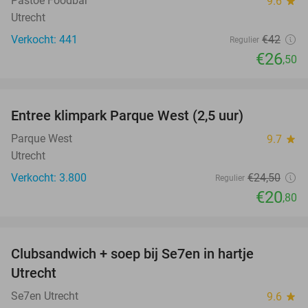
Pastoe Foodbar
9.6
star
Utrecht
Verkocht: 441
€42
Regulier
€26
,50
favorite_border
Entree klimpark Parque West (2,5 uur)
15%
Parque West
9.7
star
Utrecht
Verkocht: 3.800
€24
,50
Regulier
€20
,80
favorite_border
Clubsandwich + soep bij Se7en in hartje
42%
Utrecht
Se7en Utrecht
9.6
star