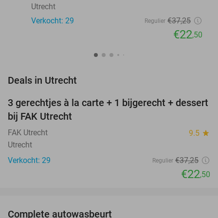
Utrecht
Verkocht: 29
€37
,25
Regulier
€22
,50
favorite_border
Deals in Utrecht
3 gerechtjes à la carte + 1 bijgerecht + dessert
40%
NEW
bij FAK Utrecht
TODAY
FAK Utrecht
9.5
star
Utrecht
Verkocht: 29
€37
,25
Regulier
€22
,50
favorite_border
Complete autowasbeurt
45%