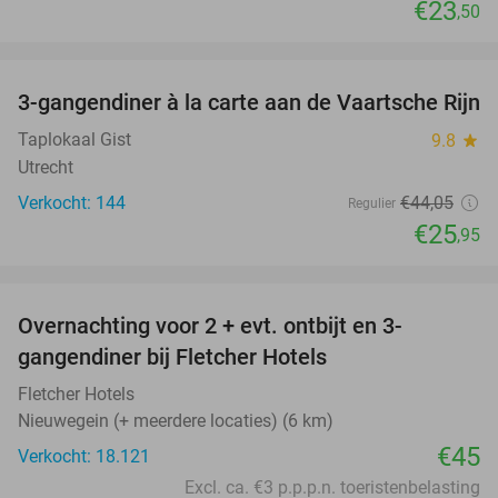
€23
,50
favorite_border
3-gangendiner à la carte aan de Vaartsche Rijn
41%
Taplokaal Gist
9.8
star
Utrecht
Verkocht: 144
€44
,05
Regulier
€25
,95
favorite_border
Overnachting voor 2 + evt. ontbijt en 3-
gangendiner bij Fletcher Hotels
Fletcher Hotels
Nieuwegein (+ meerdere locaties) (6 km)
€45
Verkocht: 18.121
Excl. ca. €3 p.p.p.n. toeristenbelasting