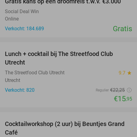
Gratis kans op een droomreis t.w.v. €3.000
Social Deal Win
Online
Gratis
Verkocht: 184.689
favorite_border
Lunch + cocktail bij The Streetfood Club
28%
Utrecht
The Streetfood Club Utrecht
9.7
star
Utrecht
Verkocht: 820
€22
,25
Regulier
€15
,95
favorite_border
Cocktailworkshop (2 uur) bij Beuntjes Grand
40%
Café