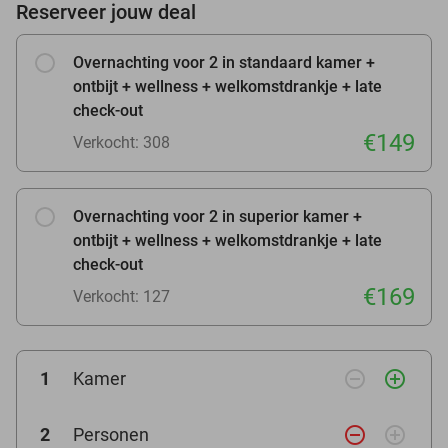
Reserveer jouw deal
Overnachting voor 2 in standaard kamer +
ontbijt + wellness + welkomstdrankje + late
check-out
€149
Verkocht: 308
Overnachting voor 2 in superior kamer +
ontbijt + wellness + welkomstdrankje + late
check-out
€169
Verkocht: 127
remove_circle_outline
add_circle_outline
1
Kamer
remove_circle_outline
add_circle_outline
2
Personen