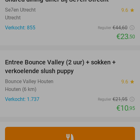
47%
Se7en Utrecht
9.6
star
Utrecht
Verkocht: 855
€44
,60
Regulier
€23
,50
favorite_border
Entree Bounce Valley (2 uur) + sokken +
50%
verkoelende slush puppy
Bounce Valley Houten
9.6
star
Houten (6 km)
Verkocht: 1.737
€21
,95
Regulier
€10
,95