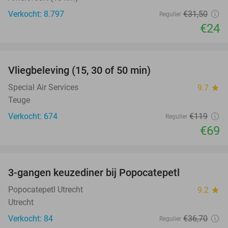
Verkocht: 8.797
€31
,50
Regulier
€24
favorite_border
Vliegbeleving (15, 30 of 50 min)
42%
Special Air Services
9.7
star
Teuge
Verkocht: 674
€119
Regulier
€69
favorite_border
3-gangen keuzediner bij Popocatepetl
36%
Popocatepetl Utrecht
9.2
star
Utrecht
Verkocht: 84
€36
,70
Regulier