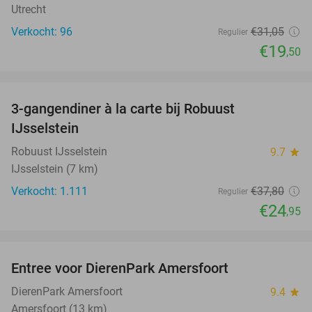
Utrecht
Verkocht: 96
€31
,05
Regulier
€19
,50
favorite_border
3-gangendiner à la carte bij Robuust
34%
IJsselstein
Robuust IJsselstein
9.7
star
IJsselstein (7 km)
Verkocht: 1.111
€37
,80
Regulier
€24
,95
favorite_border
Entree voor DierenPark Amersfoort
24%
DierenPark Amersfoort
9.4
star
Amersfoort (13 km)