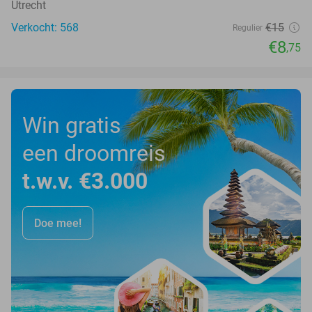
Utrecht
Verkocht: 568
€15
Regulier
€8
,75
Win gratis
een droomreis
t.w.v. €3.000
Doe mee!