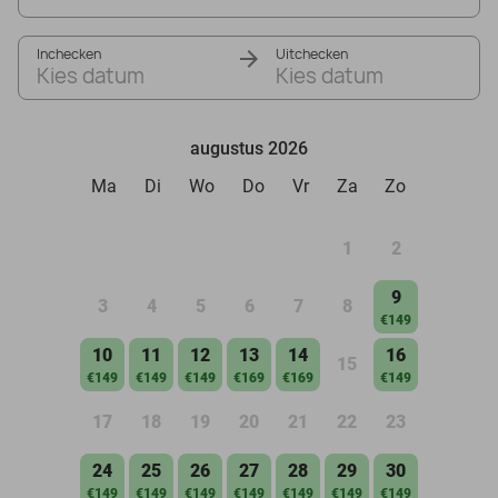
Inchecken
Uitchecken
Kies datum
Kies datum
augustus 2026
Ma
Di
Wo
Do
Vr
Za
Zo
1
2
9
3
4
5
6
7
8
€149
10
11
12
13
14
16
15
€149
€149
€149
€169
€169
€149
17
18
19
20
21
22
23
24
25
26
27
28
29
30
€149
€149
€149
€149
€149
€149
€149