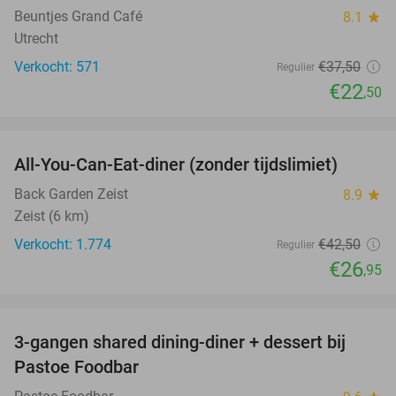
Beuntjes Grand Café
8.1
star
Utrecht
Verkocht: 571
€37
,50
Regulier
€22
,50
favorite_border
All-You-Can-Eat-diner (zonder tijdslimiet)
37%
Back Garden Zeist
8.9
star
Zeist (6 km)
Verkocht: 1.774
€42
,50
Regulier
€26
,95
favorite_border
3-gangen shared dining-diner + dessert bij
37%
Pastoe Foodbar