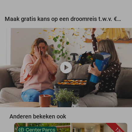
Maak gratis kans op een droomreis t.w.v. €3.000!
play_circle
Anderen bekeken ook
13%