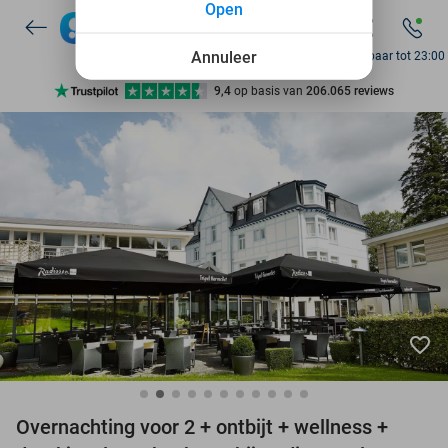
Open
10+ miljoen leden
Annuleer
Bereikbaar tot 23:00
9,4
op basis van
206.065 reviews
Ontdek 15.000+ deals
7 dagen per week beschikbaar
10+ miljoen leden
favorite_border
Overnachting voor 2 + ontbijt + wellness +