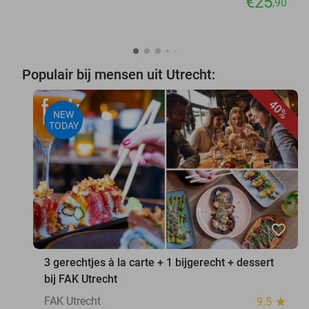
€25
,90
Populair bij mensen uit Utrecht:
40%
NEW
TODAY
favorite_border
3 gerechtjes à la carte + 1 bijgerecht + dessert
bij FAK Utrecht
FAK Utrecht
9.5
star