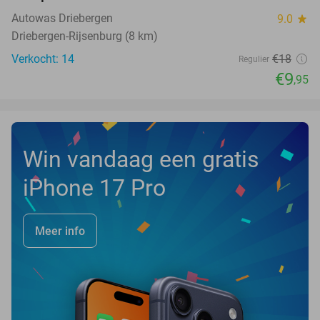
NEW
TODAY
Autowas Driebergen
9.0
star
Driebergen-Rijsenburg (8 km)
Verkocht: 14
€18
Regulier
€9
,95
Win vandaag een gratis
iPhone 17 Pro
Meer info