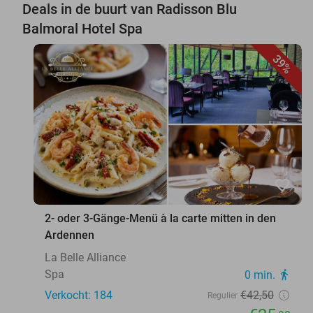
Deals in de buurt van Radisson Blu
Balmoral Hotel Spa
39%
favorite_border
2- oder 3-Gänge-Menü à la carte mitten in den
Ardennen
La Belle Alliance
Spa
0 min.
directions_walk
Verkocht: 184
€42
,50
Regulier