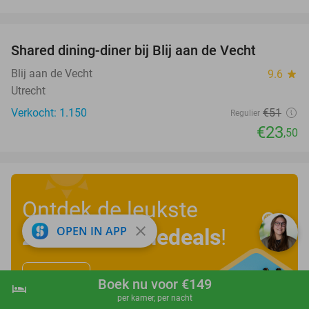
favorite_border
Shared dining-diner bij Blij aan de Vecht
54%
Blij aan de Vecht
9.6
star
Utrecht
Verkocht: 1.150
€51
Regulier
€23
,50
Ontdek de leukste
close
OPEN IN APP
zomervakantiedeals
!
Bekijk nu
Boek nu voor €149
hotel
shopping_cart
Boek nu
navigate_next
per kamer, per nacht