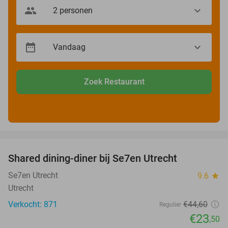
Zoek Restaurant
favorite_border
Shared dining-diner bij Se7en Utrecht
47%
Se7en Utrecht
9.6
star
Utrecht
Verkocht: 871
€44
,60
Regulier
€23
,50