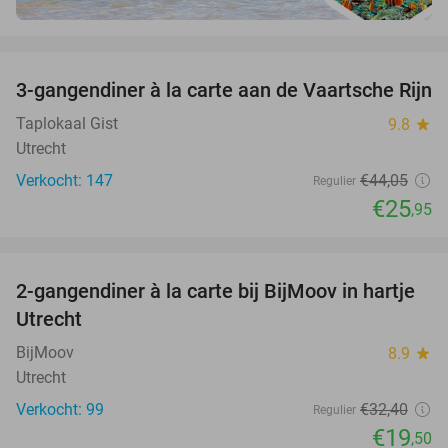
favorite_border
3-gangendiner à la carte aan de Vaartsche Rijn
41%
Taplokaal Gist
9.8
star
Utrecht
Verkocht: 147
€44
,05
Regulier
€25
,95
favorite_border
2-gangendiner à la carte bij BijMoov in hartje
40%
Utrecht
BijMoov
8.9
star
Utrecht
Verkocht: 99
€32
,40
Regulier
€19
,50