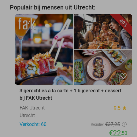
Populair bij mensen uit Utrecht:
40%
favorite_border
3 gerechtjes à la carte + 1 bijgerecht + dessert
bij FAK Utrecht
FAK Utrecht
9.5
star
Utrecht
Verkocht: 60
€37
,25
Regulier
€22
,50