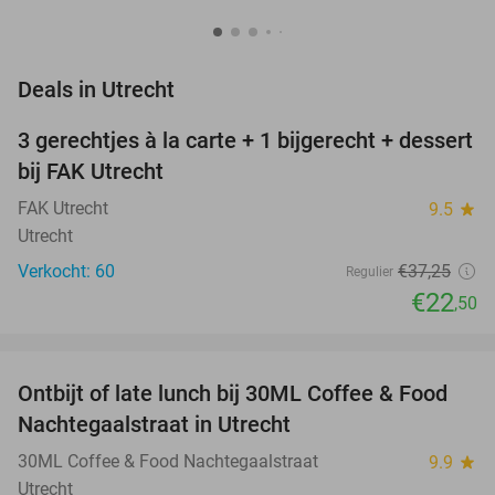
favorite_border
Deals in Utrecht
3 gerechtjes à la carte + 1 bijgerecht + dessert
40%
bij FAK Utrecht
FAK Utrecht
9.5
star
Utrecht
Verkocht: 60
€37
,25
Regulier
€22
,50
favorite_border
Ontbijt of late lunch bij 30ML Coffee & Food
31%
NEW
Nachtegaalstraat in Utrecht
TODAY
30ML Coffee & Food Nachtegaalstraat
9.9
star
Utrecht