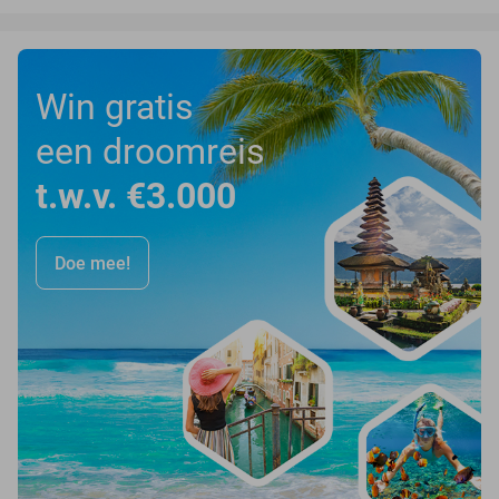
Win gratis
een droomreis
t.w.v. €3.000
Doe mee!