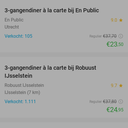
3-gangendiner à la carte bij En Public
38%
En Public
9.0
star
Utrecht
Verkocht: 105
€37
,70
Regulier
€23
,50
favorite_border
3-gangendiner à la carte bij Robuust
34%
IJsselstein
Robuust IJsselstein
9.7
star
IJsselstein (7 km)
Verkocht: 1.111
€37
,80
Regulier
€24
,95
favorite_border