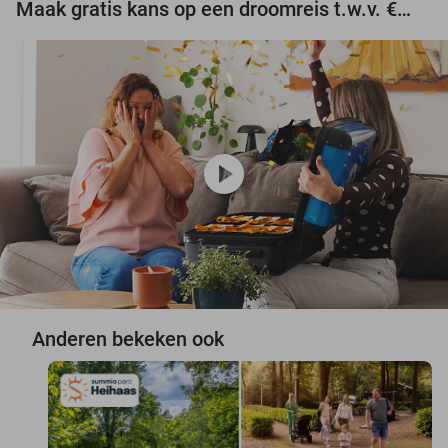
Maak gratis kans op een droomreis t.w.v. €3.000!
play_circle
Anderen bekeken ook