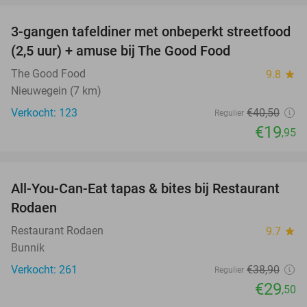
3-gangen tafeldiner met onbeperkt streetfood
51%
(2,5 uur) + amuse bij The Good Food
The Good Food
9.8
star
Nieuwegein (7 km)
Verkocht: 123
€40
,50
Regulier
€19
,95
favorite_border
All-You-Can-Eat tapas & bites bij Restaurant
24%
Rodaen
Restaurant Rodaen
9.7
star
Bunnik
Verkocht: 261
€38
,90
Regulier
€29
,50