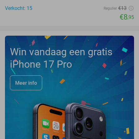
Verkocht: 15
€13
Regulier
€8
,95
Win vandaag een gratis
iPhone 17 Pro
Meer info