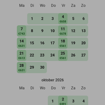
Ma
Di
Wo
Do
Vr
Za
Zo
4
1
2
3
5
6
€658
7
11
8
9
10
12
13
€743
€678
14
18
15
16
17
19
20
€631
€561
21
25
22
23
24
26
27
€613
€561
28
29
30
€631
oktober 2026
Ma
Di
Wo
Do
Vr
Za
Zo
2
1
3
4
€491