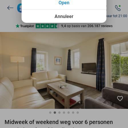
Open
10+ miljoen leden
Annuleer
Bereikbaar tot 21:00
9,4
op basis van
206.187 reviews
Ontdek 15.000+ deals
7 dagen per week beschikbaar
10+ miljoen leden
favorite_border
Midweek of weekend weg voor 6 personen