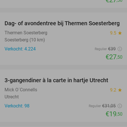
,50
favorite_border
Dag- of avondentree bij Thermen Soesterberg
29%
Thermen Soesterberg
9.5
star
Soesterberg (10 km)
Verkocht: 4.224
€39
Regulier
€27
,50
favorite_border
3-gangendiner à la carte in hartje Utrecht
37%
Mick O´Connells
9.2
star
Utrecht
Verkocht: 98
€31
,05
Regulier
€19
,50
favorite_border