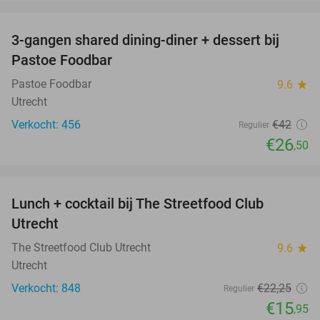
favorite_border
3-gangen shared dining-diner + dessert bij
37%
Pastoe Foodbar
Pastoe Foodbar
9.6
star
Utrecht
Verkocht: 456
€42
Regulier
€26
,50
favorite_border
Lunch + cocktail bij The Streetfood Club
28%
Utrecht
The Streetfood Club Utrecht
9.6
star
Utrecht
Verkocht: 848
€22
,25
Regulier
€15
,95