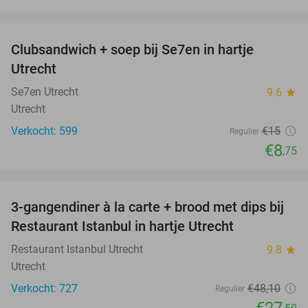
favorite_border
Clubsandwich + soep bij Se7en in hartje
42%
Utrecht
Se7en Utrecht
9.6
star
Utrecht
Verkocht: 599
€15
Regulier
€8
,75
favorite_border
3-gangendiner à la carte + brood met dips bij
43%
Restaurant Istanbul in hartje Utrecht
Restaurant Istanbul Utrecht
9.8
star
Utrecht
Verkocht: 727
€48
,10
Regulier
€27