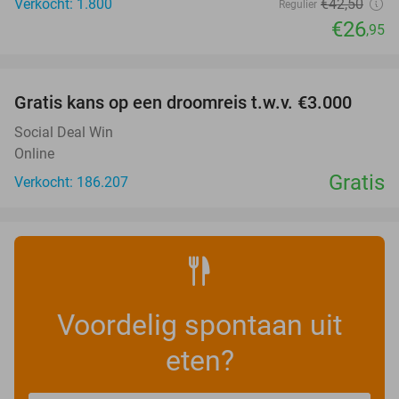
Verkocht: 1.800
€42
,50
Regulier
€26
,95
favorite_border
Gratis kans op een droomreis t.w.v. €3.000
Social Deal Win
Online
Gratis
Verkocht: 186.207
Voordelig spontaan uit
eten?