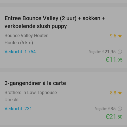
favorite_border
Entree Bounce Valley (2 uur) + sokken +
46%
verkoelende slush puppy
Bounce Valley Houten
9.6
star
Houten (6 km)
Verkocht: 1.754
€21
,95
Regulier
€11
,95
favorite_border
3-gangendiner à la carte
39%
Brothers In Law Taphouse
8.8
star
Utrecht
Verkocht: 231
€35
Regulier
€21
,50
favorite_border