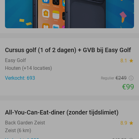
favorite_border
Cursus golf (1 of 2 dagen) + GVB bij Easy Golf
60%
Easy Golf
8.1
star
Houten (+14 locaties)
Verkocht: 693
€249
Regulier
€99
favorite_border
All-You-Can-Eat-diner (zonder tijdslimiet)
37%
Back Garden Zeist
8.9
star
Zeist (6 km)