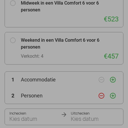
Midweek in een Villa Comfort 6 voor 6
personen
€523
Weekend in een Villa Comfort 6 voor 6
personen
€457
Verkocht: 4
remove_circle_outline
add_circle_outline
1
Accommodatie
remove_circle_outline
add_circle_outline
2
Personen
Inchecken
Uitchecken
Kies datum
Kies datum