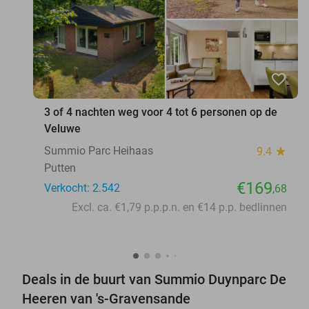
favorite_border
3 of 4 nachten weg voor 4 tot 6 personen op de
Veluwe
Summio Parc Heihaas
9.4
star
Putten
€169
Verkocht: 2.542
,68
Excl. ca. €1,79 p.p.p.n. en €14 p.p. bedlinnen
Deals in de buurt van Summio Duynparc De
Heeren van 's-Gravensande