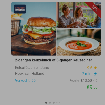
30%
favorite_border
2-gangen keuzelunch of 3-gangen keuzediner
Eetcafé Jan en Jans
9.6
star
Hoek van Holland
7 min.
directions_walk
Verkocht: 65
€13
,60
Regulier
€9
,50