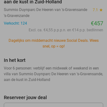
aan de kust in Zuid-Holland
Summio Duynparc De Heeren van 's-Gravensande
7.1
star
's-Gravenzande
€457
Verkocht: 124
Excl. ca. €4,55 p.p.p.n. en €14 p.p. bedlinnen
Dagelijks om middernacht nieuwe Social Deals. Wees
snel, op = op!
In het kort
Voor 6 personen: verblijf een midweek of weekend in een
villa van Summio Duynparc De Heeren van 's-Gravensande,
aan de kust in Zuid-Holland
Reserveer jouw deal