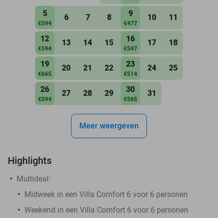
5
9
6
7
8
10
11
€594
€477
12
16
13
14
15
17
18
€594
€547
19
23
20
21
22
24
25
€665
€514
26
30
27
28
29
31
€594
€565
Meer weergeven
Highlights
Multideal:
Midweek in een Villa Comfort 6 voor 6 personen
Weekend in een Villa Comfort 6 voor 6 personen