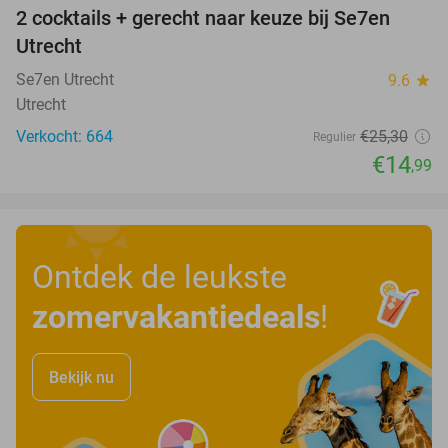
2 cocktails + gerecht naar keuze bij Se7en
41%
Utrecht
Se7en Utrecht
9.6
star
Utrecht
Verkocht: 664
€25
,30
Regulier
€14
,99
Ontdek de leukste
zomervakantiedeals
!
Bekijk nu