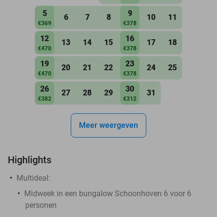
5
9
6
7
8
10
11
€369
€378
12
16
13
14
15
17
18
€470
€378
19
23
20
21
22
24
25
€470
€378
26
30
27
28
29
31
€382
€312
Meer weergeven
Highlights
Multideal:
Midweek in een bungalow Schoonhoven 6 voor 6
personen