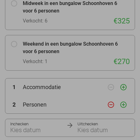
Midweek in een bungalow Schoonhoven 6
voor 6 personen
€325
Verkocht: 6
Weekend in een bungalow Schoonhoven 6
voor 6 personen
€270
Verkocht: 1
remove_circle_outline
add_circle_outline
1
Accommodatie
remove_circle_outline
add_circle_outline
2
Personen
Inchecken
Uitchecken
Kies datum
Kies datum