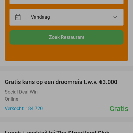
Zoek Restaurant
favorite_border
Gratis kans op een droomreis t.w.v. €3.000
Social Deal Win
Online
Gratis
Verkocht: 184.720
favorite_border
Lunch + cocktail bij The Streetfood Club