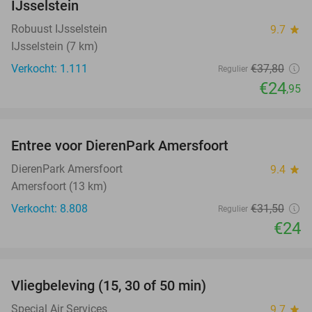
IJsselstein
Robuust IJsselstein
9.7
star
IJsselstein (7 km)
Verkocht: 1.111
€37
,80
Regulier
€24
,95
favorite_border
Entree voor DierenPark Amersfoort
24%
DierenPark Amersfoort
9.4
star
Amersfoort (13 km)
Verkocht: 8.808
€31
,50
Regulier
€24
favorite_border
Vliegbeleving (15, 30 of 50 min)
42%
Special Air Services
9.7
star