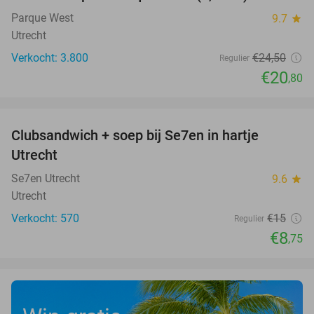
Parque West
9.7
star
Utrecht
Verkocht: 3.800
€24
,50
Regulier
€20
,80
favorite_border
Clubsandwich + soep bij Se7en in hartje
42%
Utrecht
Se7en Utrecht
9.6
star
Utrecht
Verkocht: 570
€15
Regulier
€8
,75