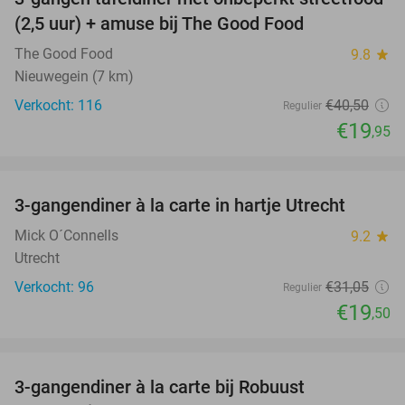
51%
(2,5 uur) + amuse bij The Good Food
The Good Food
9.8
star
Nieuwegein (7 km)
Verkocht: 116
€40
,50
Regulier
€19
,95
favorite_border
3-gangendiner à la carte in hartje Utrecht
37%
Mick O´Connells
9.2
star
Utrecht
Verkocht: 96
€31
,05
Regulier
€19
,50
favorite_border
3-gangendiner à la carte bij Robuust
34%