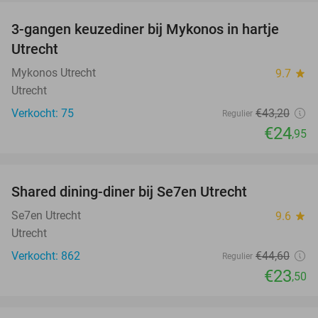
3-gangen keuzediner bij Mykonos in hartje
42%
Utrecht
Mykonos Utrecht
9.7
star
Utrecht
Verkocht: 75
€43
,20
Regulier
€24
,95
favorite_border
Shared dining-diner bij Se7en Utrecht
47%
Se7en Utrecht
9.6
star
Utrecht
Verkocht: 862
€44
,60
Regulier
€23
,50
favorite_border