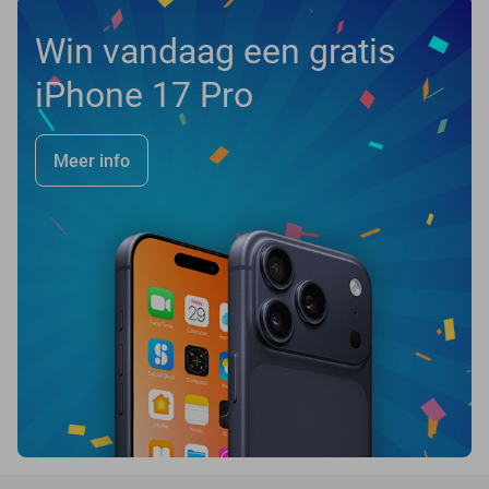
Win vandaag een gratis
iPhone 17 Pro
Meer info
favorite_border