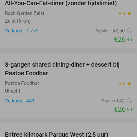
All-You-Can-Eat-diner (zonder tijdslimiet)
37%
Back Garden Zeist
8.9
star
Zeist (6 km)
Verkocht: 1.779
€42
,50
Regulier
€26
,95
favorite_border
3-gangen shared dining-diner + dessert bij
37%
Pastoe Foodbar
Pastoe Foodbar
9.6
star
Utrecht
Verkocht: 441
€42
Regulier
€26
,50
favorite_border
Entree klimpark Parque West (2,5 uur)
15%