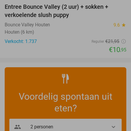
Entree Bounce Valley (2 uur) + sokken +
50%
verkoelende slush puppy
Bounce Valley Houten
9.6
star
Houten (6 km)
Verkocht: 1.737
€21
,95
Regulier
€10
,95
Voordelig spontaan uit
eten?