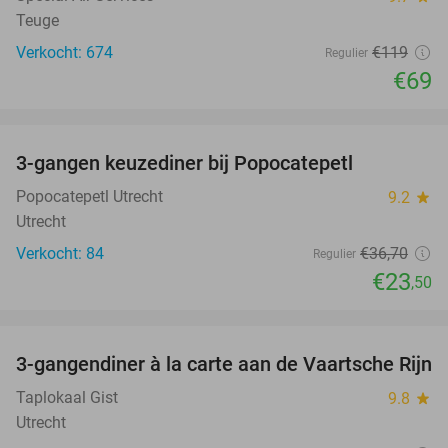
Teuge
Verkocht: 674
€119
Regulier
€69
favorite_border
3-gangen keuzediner bij Popocatepetl
36%
Popocatepetl Utrecht
9.2
star
Utrecht
Verkocht: 84
€36
,70
Regulier
€23
,50
favorite_border
3-gangendiner à la carte aan de Vaartsche Rijn
41%
Taplokaal Gist
9.8
star
Utrecht