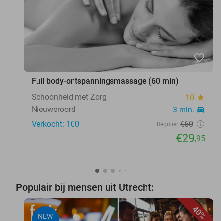
favorite_border
Full body-ontspanningsmassage (60 min)
Schoonheid met Zorg
10
star
Nieuweroord
3 min.
directions_car
Verkocht: 100
€60
Regulier
€29
,95
Populair bij mensen uit Utrecht:
40%
NEW