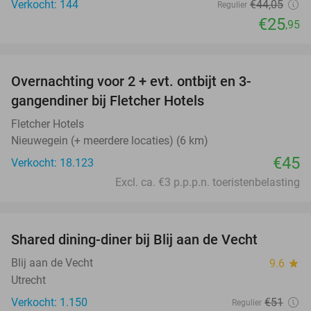
Verkocht: 144
€44
,05
Regulier
€25
,95
favorite_border
Overnachting voor 2 + evt. ontbijt en 3-
gangendiner bij Fletcher Hotels
Fletcher Hotels
Nieuwegein (+ meerdere locaties) (6 km)
€45
Verkocht: 18.123
Excl. ca. €3 p.p.p.n. toeristenbelasting
favorite_border
Shared dining-diner bij Blij aan de Vecht
54%
Blij aan de Vecht
9.6
star
Utrecht
Verkocht: 1.150
€51
Regulier