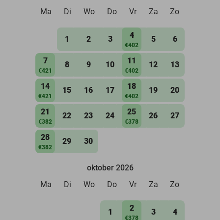
Ma
Di
Wo
Do
Vr
Za
Zo
4
1
2
3
5
6
€402
7
11
8
9
10
12
13
€421
€402
14
18
15
16
17
19
20
€421
€402
21
25
22
23
24
26
27
€382
€378
28
29
30
€382
oktober 2026
Ma
Di
Wo
Do
Vr
Za
Zo
2
1
3
4
€378