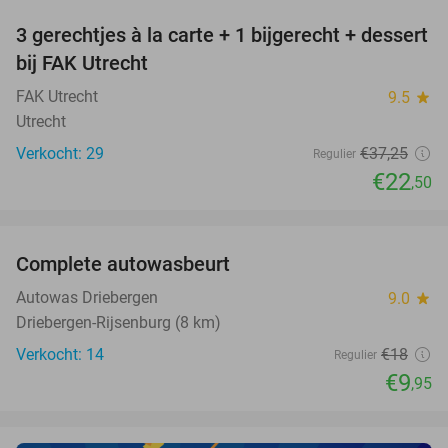
3 gerechtjes à la carte + 1 bijgerecht + dessert
40%
NEW
bij FAK Utrecht
TODAY
FAK Utrecht
9.5
star
Utrecht
Verkocht: 29
€37
,25
Regulier
€22
,50
favorite_border
Complete autowasbeurt
45%
NEW
TODAY
Autowas Driebergen
9.0
star
Driebergen-Rijsenburg (8 km)
Verkocht: 14
€18
Regulier
€9
,95