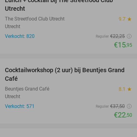
28%
Utrecht
The Streetfood Club Utrecht
9.7
star
Utrecht
Verkocht: 820
€22
,25
Regulier
€15
,95
favorite_border
Cocktailworkshop (2 uur) bij Beuntjes Grand
40%
Café
Beuntjes Grand Café
8.1
star
Utrecht
Verkocht: 571
€37
,50
Regulier
€22
,50
favorite_border