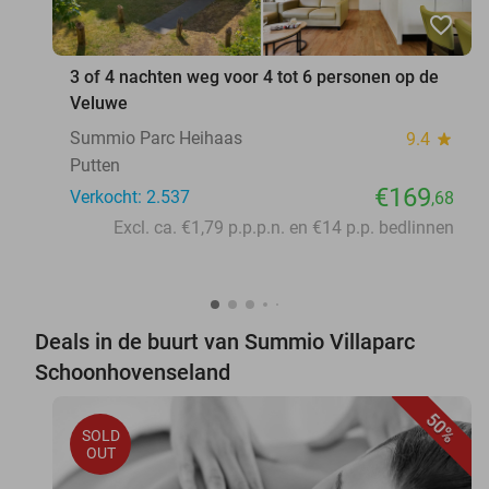
favorite_border
3 of 4 nachten weg voor 4 tot 6 personen op de
Veluwe
Summio Parc Heihaas
9.4
star
Putten
€169
Verkocht: 2.537
,68
Excl. ca. €1,79 p.p.p.n. en €14 p.p. bedlinnen
Deals in de buurt van Summio Villaparc
Schoonhovenseland
50%
SOLD
OUT