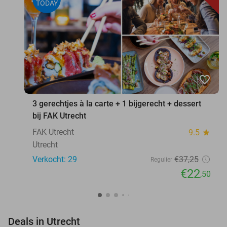
TODAY
favorite_border
3 gerechtjes à la carte + 1 bijgerecht + dessert
bij FAK Utrecht
FAK Utrecht
9.5
star
Utrecht
Verkocht: 29
€37
,25
Regulier
€22
,50
favorite_border
Deals in Utrecht