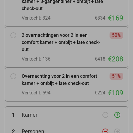
kamer + 3-gangendiner + ontbijt + late
check-out
€169
Verkocht: 324
€334
2 overnachtingen voor 2 in een
50%
comfort kamer + ontbijt + late check-
out
€208
Verkocht: 136
€418
Overnachting voor 2 in een comfort
51%
kamer + ontbijt + late check-out
€109
Verkocht: 594
€224
remove_circle_outline
add_circle_outline
1
Kamer
remove_circle_outline
add_circle_outline
2
Personen