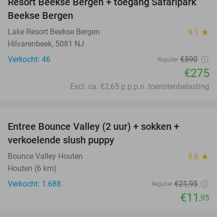
Resort Beekse Bergen + toegang Safaripark
Beekse Bergen
Lake Resort Beekse Bergen
9.1
star
Hilvarenbeek, 5081 NJ
Verkocht: 46
€590
Regulier
€275
Excl. ca. €2,65 p.p.p.n. toeristenbelasting
favorite_border
Entree Bounce Valley (2 uur) + sokken +
46%
verkoelende slush puppy
Bounce Valley Houten
9.6
star
Houten (6 km)
Verkocht: 1.688
€21
,95
Regulier
€11
,95
favorite_border