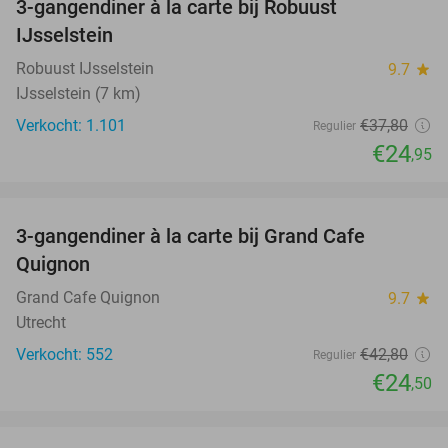
3-gangendiner à la carte bij Robuust
34%
IJsselstein
Robuust IJsselstein
9.7
star
IJsselstein (7 km)
Verkocht: 1.101
€37
,80
Regulier
€24
,95
favorite_border
3-gangendiner à la carte bij Grand Cafe
43%
Quignon
Grand Cafe Quignon
9.7
star
Utrecht
Verkocht: 552
€42
,80
Regulier
€24
,50
favorite_border