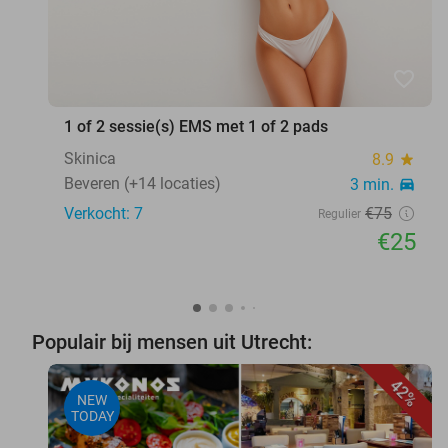
favorite_border
1 of 2 sessie(s) EMS met 1 of 2 pads
Skinica
8.9
star
Beveren (+14 locaties)
3 min.
directions_car
Verkocht: 7
€75
Regulier
€25
Populair bij mensen uit Utrecht:
42%
NEW
TODAY