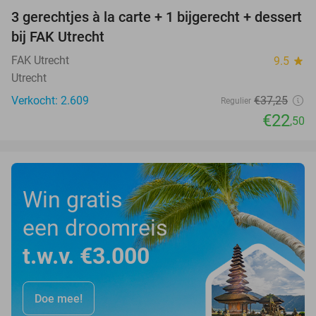
3 gerechtjes à la carte + 1 bijgerecht + dessert
40%
bij FAK Utrecht
FAK Utrecht
9.5
star
Utrecht
Verkocht: 2.609
€37
,25
Regulier
€22
,50
Win gratis
een droomreis
t.w.v. €3.000
Doe mee!