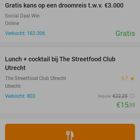
Gratis kans op een droomreis t.w.v. €3.000
Social Deal Win
Online
Gratis
Verkocht: 183.306
favorite_border
Lunch + cocktail bij The Streetfood Club
28%
Utrecht
The Streetfood Club Utrecht
9.7
star
Utrecht
Verkocht: 803
€22
,25
Regulier
€15
,95