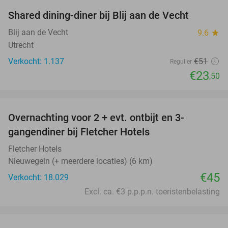
Shared dining-diner bij Blij aan de Vecht
54%
Blij aan de Vecht
9.6
star
Utrecht
Verkocht: 1.137
€51
Regulier
€23
,50
favorite_border
Overnachting voor 2 + evt. ontbijt en 3-
gangendiner bij Fletcher Hotels
Fletcher Hotels
Nieuwegein (+ meerdere locaties) (6 km)
€45
Verkocht: 18.029
Excl. ca. €3 p.p.p.n. toeristenbelasting
favorite_border