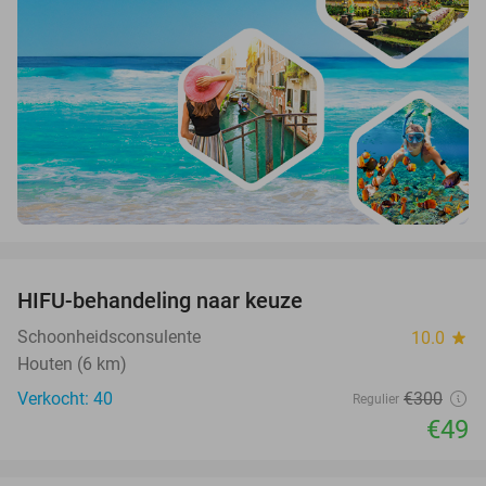
favorite_border
HIFU-behandeling naar keuze
84%
Schoonheidsconsulente
10.0
star
Houten (6 km)
Verkocht: 40
€300
Regulier
€49
favorite_border