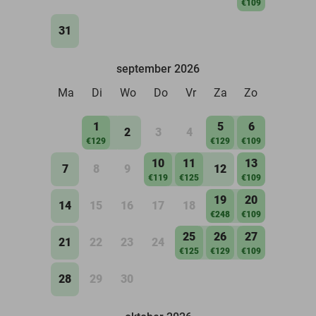
€109
31
september 2026
Ma
Di
Wo
Do
Vr
Za
Zo
1
5
6
2
3
4
€129
€129
€109
10
11
13
7
8
9
12
€119
€125
€109
19
20
14
15
16
17
18
€248
€109
25
26
27
21
22
23
24
€125
€129
€109
28
29
30