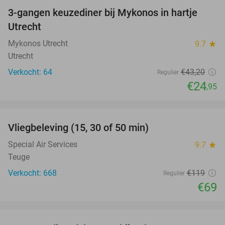
3-gangen keuzediner bij Mykonos in hartje
42%
NEW
Utrecht
TODAY
Mykonos Utrecht
9.7
star
Utrecht
Verkocht: 64
€43
,20
Regulier
€24
,95
favorite_border
Vliegbeleving (15, 30 of 50 min)
42%
Special Air Services
9.7
star
Teuge
Verkocht: 668
€119
Regulier
€69
favorite_border