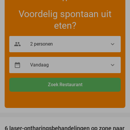
Voordelig spontaan uit
eten?
Zoek Restaurant
favorite_border
6 laser-ontharingsbehandelingen op zone naar