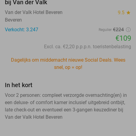
bij Van der Valk
Van der Valk Hotel Beveren
9.5
star
Beveren
Verkocht: 3.247
€224
Regulier
€109
Excl. ca. €2,20 p.p.p.n. toeristenbelasting
Dagelijks om middernacht nieuwe Social Deals. Wees
snel, op = op!
In het kort
Voor 2 personen: compleet verzorgde overnachting(en) in
een deluxe- of comfort kamer inclusief uitgebreid ontbijt,
late check-out en eventueel een 3-gangen keuzediner bij
Van der Valk Hotel Beveren