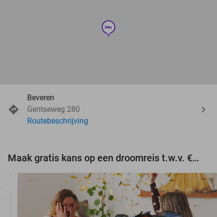
hotel
Beveren
Gentseweg 280
Routebeschrijving
Maak gratis kans op een droomreis t.w.v. €3.000!