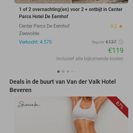
1 of 2 overnachting(en) voor 2 + ontbijt in Center
Parcs Hotel De Eemhof
Center Parcs De Eemhof
9.2
star
Zeewolde
Verkocht: 4.575
€137
Regulier
€119
Inclusief alle bijkomende kosten
Deals in de buurt van Van der Valk Hotel
Beveren
67%