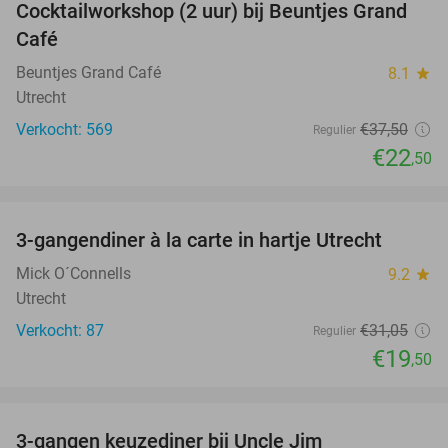
Cocktailworkshop (2 uur) bij Beuntjes Grand
40%
Café
Beuntjes Grand Café
8.1
star
Utrecht
Verkocht: 569
€37
,50
Regulier
€22
,50
favorite_border
3-gangendiner à la carte in hartje Utrecht
37%
Mick O´Connells
9.2
star
Utrecht
Verkocht: 87
€31
,05
Regulier
€19
,50
favorite_border
3-gangen keuzediner bij Uncle Jim
39%