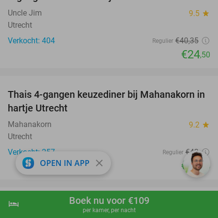
Uncle Jim
9.5
star
Utrecht
Verkocht: 404
€40
,35
Regulier
€24
,50
favorite_border
Thais 4-gangen keuzediner bij Mahanakorn in
41%
hartje Utrecht
Mahanakorn
9.2
star
Utrecht
Verkocht: 257
€42
Regulier
close
OPEN IN APP
€24
,95
favorite_border
Boek nu voor €109
hotel
shopping_cart
Boek nu
navigate_next
All-You-Can-Eat-diner (zonder tijdslimiet)
37%
per kamer, per nacht