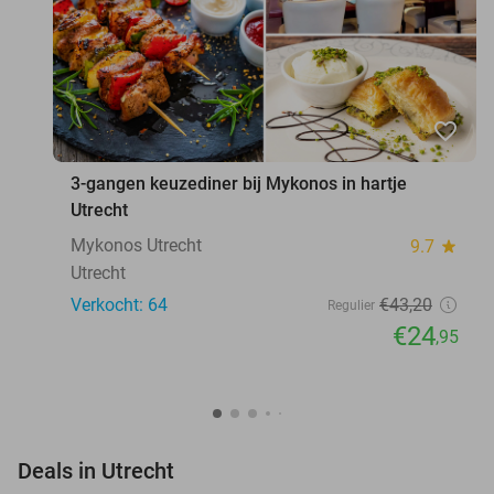
favorite_border
3-gangen keuzediner bij Mykonos in hartje
Utrecht
Mykonos Utrecht
9.7
star
Utrecht
Verkocht: 64
€43
,20
Regulier
€24
,95
favorite_border
Deals in Utrecht