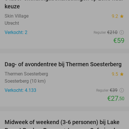
72%
keuze
Skin Village
9.2
star
Utrecht
Verkocht: 2
€210
Regulier
€59
favorite_border
Dag- of avondentree bij Thermen Soesterberg
29%
Thermen Soesterberg
9.5
star
Soesterberg (10 km)
Verkocht: 4.133
€39
Regulier
€27
,50
favorite_border
Midweek of weekend (3-6 personen) bij Lake
53%