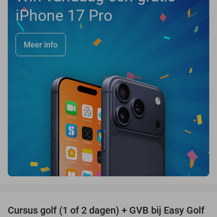
iPhone 17 Pro
Meer info
favorite_border
Cursus golf (1 of 2 dagen) + GVB bij Easy Golf
60%