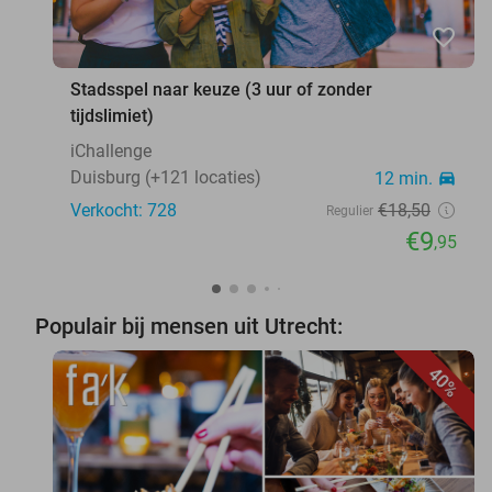
favorite_border
Stadsspel naar keuze (3 uur of zonder
tijdslimiet)
iChallenge
Duisburg (+121 locaties)
12 min.
directions_car
Verkocht: 728
€18
,50
Regulier
€9
,95
Populair bij mensen uit Utrecht:
40%