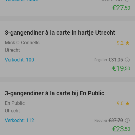
€27
,50
favorite_border
3-gangendiner à la carte in hartje Utrecht
37%
Mick O´Connells
9.2
star
Utrecht
Verkocht: 100
€31
,05
Regulier
€19
,50
favorite_border
3-gangendiner à la carte bij En Public
38%
En Public
9.0
star
Utrecht
Verkocht: 112
€37
,70
Regulier
€23
,50