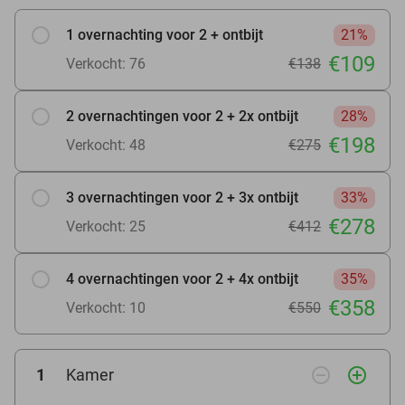
1 overnachting voor 2 + ontbijt
21%
€109
Verkocht: 76
€138
2 overnachtingen voor 2 + 2x ontbijt
28%
€198
Verkocht: 48
€275
3 overnachtingen voor 2 + 3x ontbijt
33%
€278
Verkocht: 25
€412
4 overnachtingen voor 2 + 4x ontbijt
35%
€358
Verkocht: 10
€550
remove_circle_outline
add_circle_outline
1
Kamer