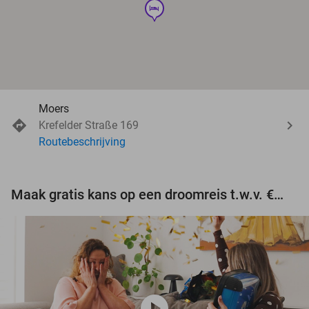
hotel
Moers
Krefelder Straße 169
Routebeschrijving
Maak gratis kans op een droomreis t.w.v. €3.000!
play_circle