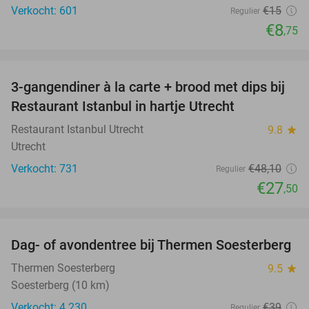
Verkocht: 601
€15
Regulier
€8
,75
favorite_border
3-gangendiner à la carte + brood met dips bij
43%
Restaurant Istanbul in hartje Utrecht
Restaurant Istanbul Utrecht
9.8
star
Utrecht
Verkocht: 731
€48
,10
Regulier
€27
,50
favorite_border
Dag- of avondentree bij Thermen Soesterberg
29%
Thermen Soesterberg
9.5
star
Soesterberg (10 km)
Verkocht: 4.230
€39
Regulier