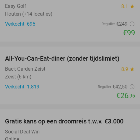
Easy Golf
8.1
star
Houten (+14 locaties)
Verkocht: 695
€249
Regulier
€99
favorite_border
All-You-Can-Eat-diner (zonder tijdslimiet)
37%
Back Garden Zeist
8.9
star
Zeist (6 km)
Verkocht: 1.819
€42
,50
Regulier
€26
,95
favorite_border
Gratis kans op een droomreis t.w.v. €3.000
Social Deal Win
Online