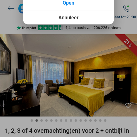
Open
7 dagen per week beschikbaar
10+ miljoen leden
Annuleer
Bereikbaar tot 21:00
9,4
op basis van
206.226 reviews
Ontdek 15.000+ deals
21%
7 dagen per week beschikbaar
10+ miljoen leden
favorite_border
1, 2, 3 of 4 overnachting(en) voor 2 + ontbijt in