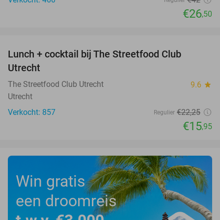
€26
,50
favorite_border
Lunch + cocktail bij The Streetfood Club
28%
Utrecht
The Streetfood Club Utrecht
9.6
star
Utrecht
Verkocht: 857
€22
,25
Regulier
€15
,95
Win gratis
een droomreis