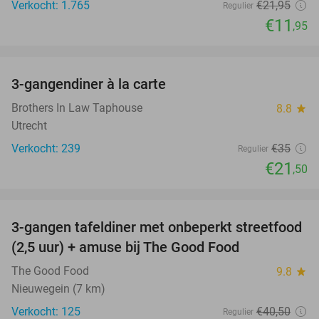
Verkocht: 1.765
€21
,95
Regulier
€11
,95
favorite_border
3-gangendiner à la carte
39%
Brothers In Law Taphouse
8.8
star
Utrecht
Verkocht: 239
€35
Regulier
€21
,50
favorite_border
3-gangen tafeldiner met onbeperkt streetfood
51%
(2,5 uur) + amuse bij The Good Food
The Good Food
9.8
star
Nieuwegein (7 km)
Verkocht: 125
€40
,50
Regulier