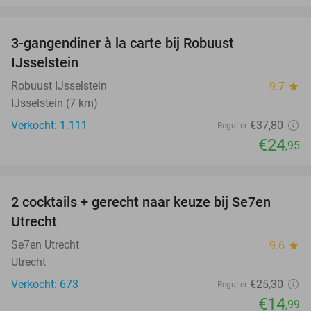
favorite_border
3-gangendiner à la carte bij Robuust
34%
IJsselstein
Robuust IJsselstein
9.7
star
IJsselstein (7 km)
Verkocht: 1.111
€37
,80
Regulier
€24
,95
favorite_border
2 cocktails + gerecht naar keuze bij Se7en
41%
Utrecht
Se7en Utrecht
9.6
star
Utrecht
Verkocht: 673
€25
,30
Regulier
€14
,99