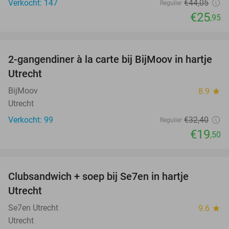
Verkocht: 147
€44
,05
Regulier
€25
,95
favorite_border
2-gangendiner à la carte bij BijMoov in hartje
40%
Utrecht
BijMoov
8.9
star
Utrecht
Verkocht: 99
€32
,40
Regulier
€19
,50
favorite_border
Clubsandwich + soep bij Se7en in hartje
42%
Utrecht
Se7en Utrecht
9.6
star
Utrecht