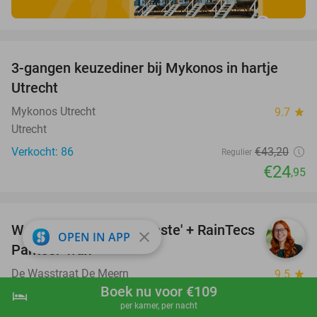
favorite_border
3-gangen keuzediner bij Mykonos in hartje
42%
Utrecht
Mykonos Utrecht
9.7
star
Utrecht
Verkocht: 86
€43
,20
Regulier
€24
,95
favorite_border
Wasprogramma 'Het Beste' + RainTecs
35%
close
OPEN IN APP
Pantser-wax
De Wasstraat De Meern
9.5
star
Boek nu voor €109
Utrecht
hotel
shopping_cart
Boek nu
navigate_next
per kamer, per nacht
Verkocht: 337
€23
Regulier