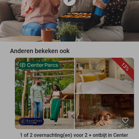
Anderen bekeken ook
13%
favorite_border
1 of 2 overnachting(en) voor 2 + ontbijt in Center