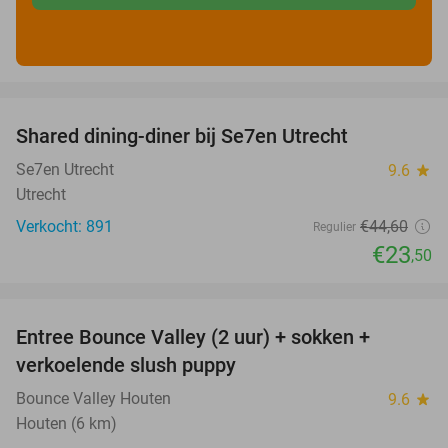
favorite_border
Shared dining-diner bij Se7en Utrecht
47%
Se7en Utrecht
9.6
star
Utrecht
Verkocht: 891
€44
,60
Regulier
€23
,50
favorite_border
Entree Bounce Valley (2 uur) + sokken +
46%
verkoelende slush puppy
Bounce Valley Houten
9.6
star
Houten (6 km)