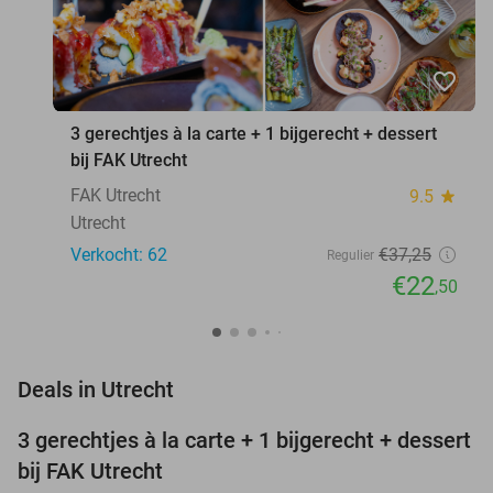
favorite_border
3 gerechtjes à la carte + 1 bijgerecht + dessert
bij FAK Utrecht
FAK Utrecht
9.5
star
Utrecht
Verkocht: 62
€37
,25
Regulier
€22
,50
favorite_border
Deals in Utrecht
3 gerechtjes à la carte + 1 bijgerecht + dessert
40%
bij FAK Utrecht