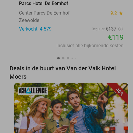
Parcs Hotel De Eemhof
Center Parcs De Eemhof
9.2
star
Zeewolde
Verkocht: 4.579
€137
Regulier
€119
Inclusief alle bijkomende kosten
Deals in de buurt van Van der Valk Hotel
Moers
46%