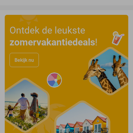
Ontdek de leukste
zomervakantiedeals
!
Bekijk nu