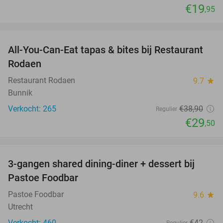
€19
,95
favorite_border
All-You-Can-Eat tapas & bites bij Restaurant
24%
Rodaen
Restaurant Rodaen
9.7
star
Bunnik
Verkocht: 265
€38
,90
Regulier
€29
,50
favorite_border
3-gangen shared dining-diner + dessert bij
37%
Pastoe Foodbar
Pastoe Foodbar
9.6
star
Utrecht
Verkocht: 460
€42
Regulier