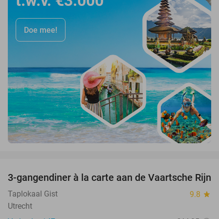
t.w.v. €3.000
Doe mee!
favorite_border
3-gangendiner à la carte aan de Vaartsche Rijn
41%
Taplokaal Gist
9.8
star
Utrecht