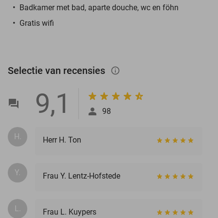
Badkamer met bad, aparte douche, wc en föhn
Gratis wifi
Selectie van recensies
info_outlined
9,1
98
H.
Herr H. Ton
Y.
Frau Y. Lentz-Hofstede
L.
Frau L. Kuypers