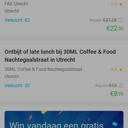
FAK Utrecht
9.5
star
Utrecht
Verkocht: 62
€37
,25
Regulier
€22
,50
favorite_border
Ontbijt of late lunch bij 30ML Coffee & Food
31%
NEW
Nachtegaalstraat in Utrecht
TODAY
30ML Coffee & Food Nachtegaalstraat
9.9
star
Utrecht
Verkocht: 20
€13
Regulier
€8
,95
Win vandaag een gratis