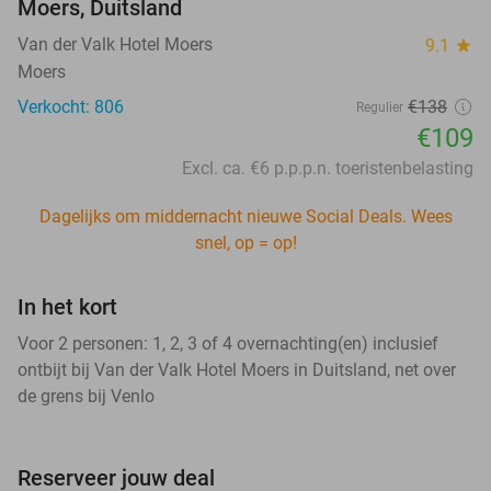
Moers, Duitsland
Van der Valk Hotel Moers
9.1
star
Moers
Verkocht: 806
€138
Regulier
€109
Excl. ca. €6 p.p.p.n. toeristenbelasting
Dagelijks om middernacht nieuwe Social Deals. Wees
snel, op = op!
In het kort
Voor 2 personen: 1, 2, 3 of 4 overnachting(en) inclusief
ontbijt bij Van der Valk Hotel Moers in Duitsland, net over
de grens bij Venlo
Reserveer jouw deal