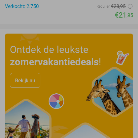
Verkocht: 2.750
€28
,95
Regulier
€21
,95
Ontdek de leukste
zomervakantiedeals
!
Bekijk nu