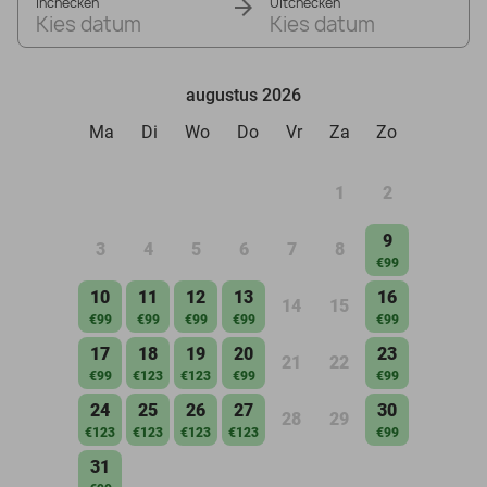
Inchecken
Uitchecken
Kies datum
Kies datum
augustus 2026
Ma
Di
Wo
Do
Vr
Za
Zo
1
2
9
3
4
5
6
7
8
€99
10
11
12
13
16
14
15
€99
€99
€99
€99
€99
17
18
19
20
23
21
22
€99
€123
€123
€99
€99
24
25
26
27
30
28
29
€123
€123
€123
€123
€99
31