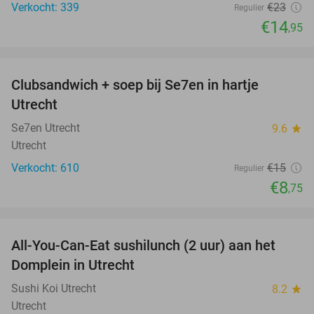
Verkocht: 339
€23
Regulier
€14
,95
favorite_border
Clubsandwich + soep bij Se7en in hartje
42%
Utrecht
Se7en Utrecht
9.6
star
Utrecht
Verkocht: 610
€15
Regulier
€8
,75
favorite_border
All-You-Can-Eat sushilunch (2 uur) aan het
24%
Domplein in Utrecht
Sushi Koi Utrecht
8.2
star
Utrecht