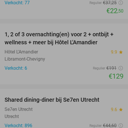
Verkocht: 77
€37
,25
Regulier
€22
,50
favorite_border
1, 2 of 3 overnachting(en) voor 2 + ontbijt +
32%
NEW
wellness + meer bij Hôtel L'Amandier
TODAY
Hôtel L'Amandier
9.9
star
Libramont-Chevigny
Verkocht: 6
€191
Regulier
€129
favorite_border
Shared dining-diner bij Se7en Utrecht
47%
Se7en Utrecht
9.6
star
Utrecht
Verkocht: 896
€44
,60
Regulier