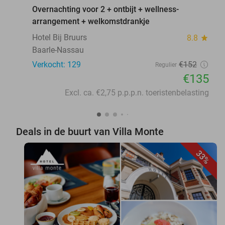
Overnachting voor 2 + ontbijt + wellness-
arrangement + welkomstdrankje
Hotel Bij Bruurs
8.8
star
Baarle-Nassau
Verkocht: 129
€152
Regulier
€135
Excl. ca. €2,75 p.p.p.n. toeristenbelasting
Deals in de buurt van Villa Monte
33%