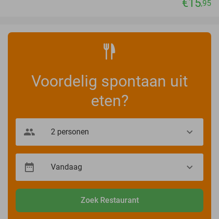
€15
,95
Voordelig spontaan uit
eten?
Zoek Restaurant