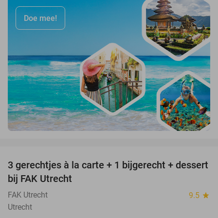
Doe mee!
favorite_border
3 gerechtjes à la carte + 1 bijgerecht + dessert
40%
bij FAK Utrecht
FAK Utrecht
9.5
star
Utrecht