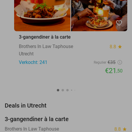
favorite_border
3-gangendiner à la carte
Brothers In Law Taphouse
8.8
star
Utrecht
Verkocht: 241
€35
Regulier
€21
,50
favorite_border
Deals in Utrecht
3-gangendiner à la carte
39%
Brothers In Law Taphouse
8.8
star