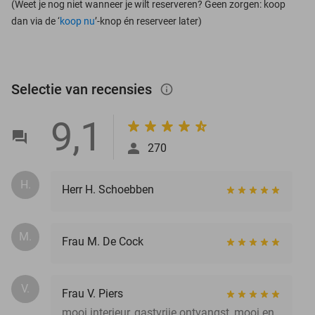
(Weet je nog niet wanneer je wilt reserveren? Geen zorgen: koop
dan via de ‘
koop nu
’-knop én reserveer later)
Selectie van recensies
info_outlined
9,1
270
H.
Herr H. Schoebben
M.
Frau M. De Cock
V.
Frau V. Piers
mooi interieur, gastvrije ontvangst, mooi en