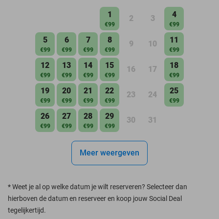
1
4
2
3
€99
€99
5
6
7
8
11
9
10
€99
€99
€99
€99
€99
12
13
14
15
18
16
17
€99
€99
€99
€99
€99
19
20
21
22
25
23
24
€99
€99
€99
€99
€99
26
27
28
29
30
31
€99
€99
€99
€99
Meer weergeven
*
Weet je al op welke datum je wilt reserveren? Selecteer dan
hierboven de datum en reserveer en koop jouw Social Deal
tegelijkertijd.