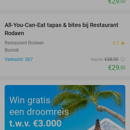
€29
,50
favorite_border
All-You-Can-Eat tapas & bites bij Restaurant
24%
Rodaen
Restaurant Rodaen
9.7
star
Bunnik
Verkocht: 267
€38
,90
Regulier
€29
,50
Win gratis
een droomreis
t.w.v. €3.000