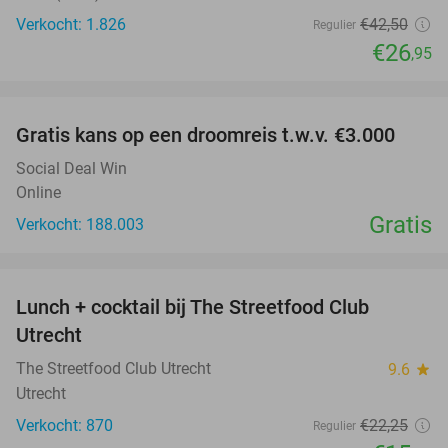
Verkocht: 1.826
€42
,50
Regulier
€26
,95
favorite_border
Gratis kans op een droomreis t.w.v. €3.000
Social Deal Win
Online
Gratis
Verkocht: 188.003
favorite_border
Lunch + cocktail bij The Streetfood Club
28%
Utrecht
The Streetfood Club Utrecht
9.6
star
Utrecht
Verkocht: 870
€22
,25
Regulier