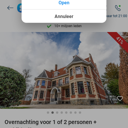
Open
7 dagen per week beschikbaar
10+ miljoen leden
Annuleer
Bereikbaar tot 21:00
9,4
op basis van
206.298 reviews
Ontdek 15.000+ deals
41%
7 dagen per week beschikbaar
10+ miljoen leden
favorite_border
Overnachting voor 1 of 2 personen +