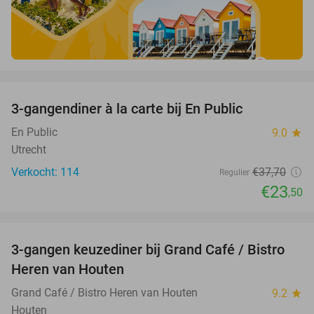
favorite_border
3-gangendiner à la carte bij En Public
38%
En Public
9.0
star
Utrecht
Verkocht: 114
€37
,70
Regulier
€23
,50
favorite_border
3-gangen keuzediner bij Grand Café / Bistro
32%
Heren van Houten
Grand Café / Bistro Heren van Houten
9.2
star
Houten