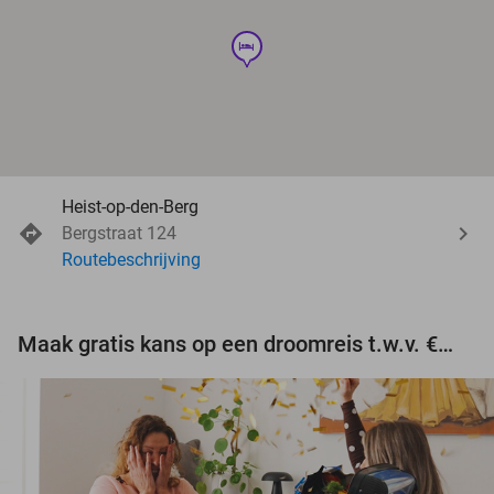
hotel
Heist-op-den-Berg
Bergstraat 124
Routebeschrijving
Maak gratis kans op een droomreis t.w.v. €3.000!