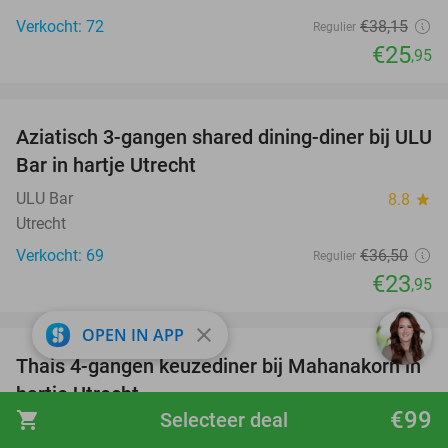
Verkocht: 72
€38
,15
Regulier
€25
,95
favorite_border
Aziatisch 3-gangen shared dining-diner bij ULU
34%
Bar in hartje Utrecht
ULU Bar
8.8
star
Utrecht
Verkocht: 69
€36
,50
Regulier
€23
,95
favorite_border
close
OPEN IN APP
Thais 4-gangen keuzediner bij Mahanakorn in
41%
hartje Utrecht
€99
shopping_cart
Selecteer deal
Mahanakorn
9.2
star