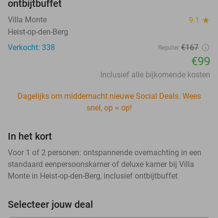
ontbijtbuffet
Villa Monte
9.1
star
Heist-op-den-Berg
Verkocht: 338
€167
Regulier
€99
Inclusief alle bijkomende kosten
Dagelijks om middernacht nieuwe Social Deals. Wees
snel, op = op!
In het kort
Voor 1 of 2 personen: ontspannende overnachting in een
standaard eenpersoonskamer of deluxe kamer bij Villa
Monte in Heist-op-den-Berg, inclusief ontbijtbuffet
Selecteer jouw deal