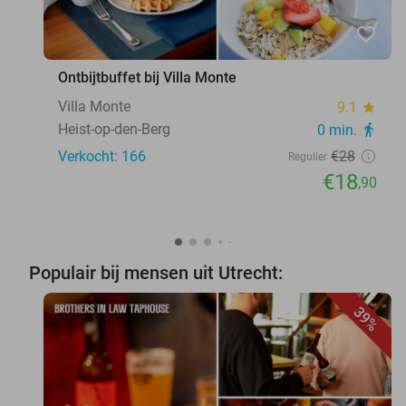
favorite_border
Ontbijtbuffet bij Villa Monte
Villa Monte
9.1
star
Heist-op-den-Berg
0 min.
directions_walk
Verkocht: 166
€28
Regulier
€18
,90
Populair bij mensen uit Utrecht:
39%