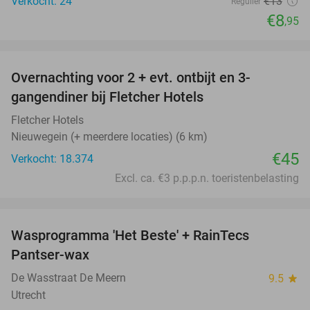
Verkocht: 24
€13
Regulier
€8
,95
favorite_border
Overnachting voor 2 + evt. ontbijt en 3-
gangendiner bij Fletcher Hotels
Fletcher Hotels
Nieuwegein (+ meerdere locaties) (6 km)
€45
Verkocht: 18.374
Excl. ca. €3 p.p.p.n. toeristenbelasting
favorite_border
Wasprogramma 'Het Beste' + RainTecs
35%
Pantser-wax
De Wasstraat De Meern
9.5
star
Utrecht