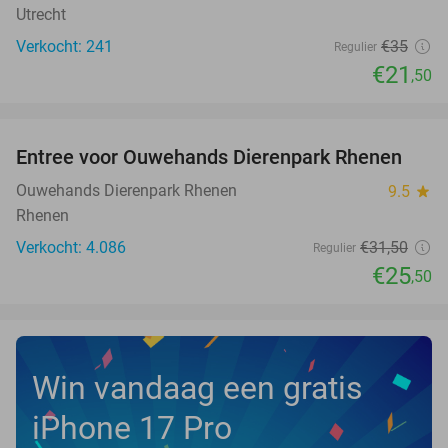
Utrecht
Verkocht: 241
€35
Regulier
€21
,50
favorite_border
Entree voor Ouwehands Dierenpark Rhenen
19%
Ouwehands Dierenpark Rhenen
9.5
star
Rhenen
Verkocht: 4.086
€31
,50
Regulier
€25
,50
Win vandaag een gratis
iPhone 17 Pro