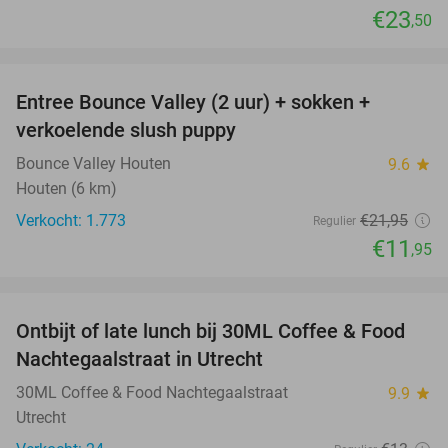
€23
,50
favorite_border
Entree Bounce Valley (2 uur) + sokken +
46%
verkoelende slush puppy
Bounce Valley Houten
9.6
star
Houten (6 km)
Verkocht: 1.773
€21
,95
Regulier
€11
,95
favorite_border
Ontbijt of late lunch bij 30ML Coffee & Food
31%
Nachtegaalstraat in Utrecht
30ML Coffee & Food Nachtegaalstraat
9.9
star
Utrecht