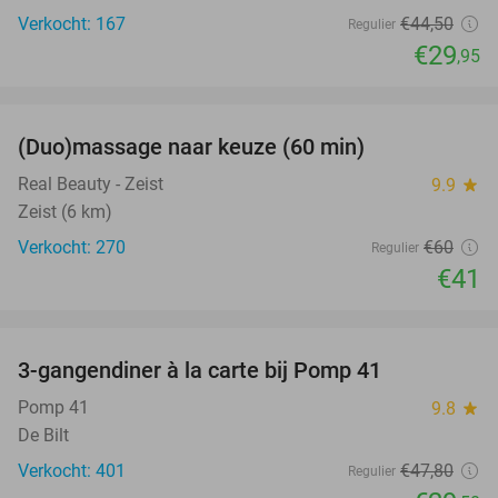
Verkocht: 167
€44
,50
Regulier
€29
,95
favorite_border
(Duo)massage naar keuze (60 min)
32%
Real Beauty - Zeist
9.9
star
Zeist (6 km)
Verkocht: 270
€60
Regulier
€41
favorite_border
3-gangendiner à la carte bij Pomp 41
38%
Pomp 41
9.8
star
De Bilt
Verkocht: 401
€47
,80
Regulier