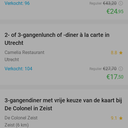
Verkocht: 96
€43
,20
Regulier
€24
,95
favorite_border
2- of 3-gangenlunch of -diner à la carte in
37%
Utrecht
Camelia Restaurant
8.8
star
Utrecht
Verkocht: 104
€27
,70
Regulier
€17
,50
favorite_border
3-gangendiner met vrije keuze van de kaart bij
33%
De Colonel in Zeist
De Colonel Zeist
9.1
star
Zeist (6 km)