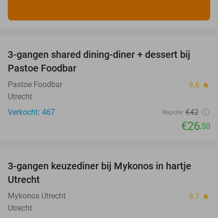
favorite_border
3-gangen shared dining-diner + dessert bij
37%
Pastoe Foodbar
Pastoe Foodbar
9.6
star
Utrecht
Verkocht: 467
€42
Regulier
€26
,50
favorite_border
3-gangen keuzediner bij Mykonos in hartje
42%
Utrecht
Mykonos Utrecht
9.7
star
Utrecht