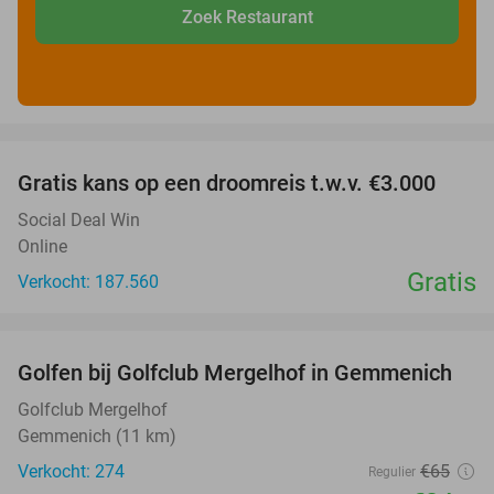
Zoek Restaurant
favorite_border
Gratis kans op een droomreis t.w.v. €3.000
Social Deal Win
Online
Gratis
Verkocht: 187.560
favorite_border
Golfen bij Golfclub Mergelhof in Gemmenich
46%
Golfclub Mergelhof
Gemmenich (11 km)
Verkocht: 274
€65
Regulier