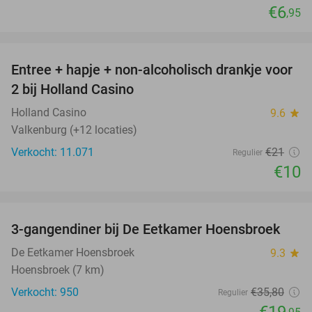
€6
,95
favorite_border
Entree + hapje + non-alcoholisch drankje voor
52%
2 bij Holland Casino
Holland Casino
9.6
star
Valkenburg (+12 locaties)
Verkocht: 11.071
€21
Regulier
€10
favorite_border
3-gangendiner bij De Eetkamer Hoensbroek
44%
De Eetkamer Hoensbroek
9.3
star
Hoensbroek (7 km)
Verkocht: 950
€35
,80
Regulier
€19