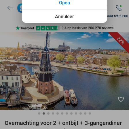
Open
7 dagen per week beschikbaar
10+ miljoen leden
Annuleer
Bereikbaar tot 21:00
9,4
op basis van
206.270 reviews
Ontdek 15.000+ deals
22%
7 dagen per week beschikbaar
10+ miljoen leden
favorite_border
Overnachting voor 2 + ontbijt + 3-gangendiner