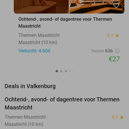
favorite_border
Ochtend-, avond- of dagentree voor Thermen
Maastricht
Thermen Maastricht
9.7
star
Maastricht (10 km)
Verkocht: 4.604
€36
Regulier
€27
favorite_border
Deals in Valkenburg
Ochtend-, avond- of dagentree voor Thermen
25%
Maastricht
Thermen Maastricht
9.7
star
Maastricht (10 km)