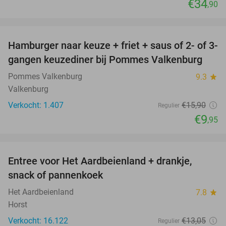
€34
,90
favorite_border
Hamburger naar keuze + friet + saus of 2- of 3-
37%
gangen keuzediner bij Pommes Valkenburg
Pommes Valkenburg
9.3
star
Valkenburg
Verkocht: 1.407
€15
,90
Regulier
€9
,95
favorite_border
Entree voor Het Aardbeienland + drankje,
47%
snack of pannenkoek
Het Aardbeienland
7.8
star
Horst
Verkocht: 16.122
€13
,05
Regulier