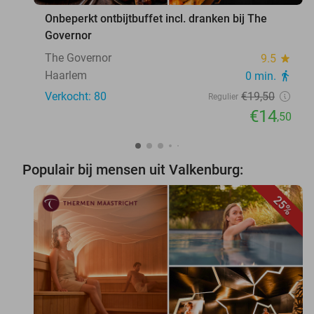
Onbeperkt ontbijtbuffet incl. dranken bij The
Governor
The Governor
9.5
star
Haarlem
0 min.
directions_walk
Verkocht: 80
€19
,50
Regulier
€14
,50
Populair bij mensen uit Valkenburg:
25%