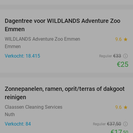
favorite_border
Dagentree voor WILDLANDS Adventure Zoo
24%
Emmen
WILDLANDS Adventure Zoo Emmen
9.6
star
Emmen
Verkocht: 18.415
€33
Regulier
€25
favorite_border
Zonnepanelen, ramen, oprit/terras of dakgoot
53%
reinigen
Claassen Cleaning Services
9.6
star
Nuth
Verkocht: 84
€37
,50
Regulier
€17
,50