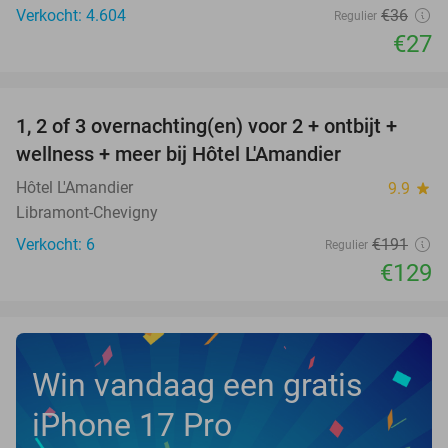
Verkocht: 4.604
€36
Regulier
€27
favorite_border
1, 2 of 3 overnachting(en) voor 2 + ontbijt +
32%
NEW
wellness + meer bij Hôtel L'Amandier
TODAY
Hôtel L'Amandier
9.9
star
Libramont-Chevigny
Verkocht: 6
€191
Regulier
€129
Win vandaag een gratis
iPhone 17 Pro