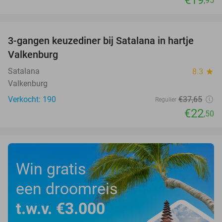
,95
favorite_border
3-gangen keuzediner bij Satalana in hartje
40%
Valkenburg
Satalana
8.3
star
Valkenburg
Verkocht: 190
€37
,65
Regulier
€22
,50
Win gratis
een droomreis
t.w.v. €3.000