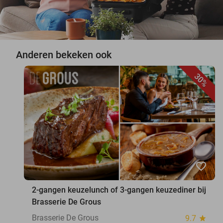
Anderen bekeken ook
30%
favorite_border
2-gangen keuzelunch of 3-gangen keuzediner bij
Brasserie De Grous
Brasserie De Grous
9.7
star