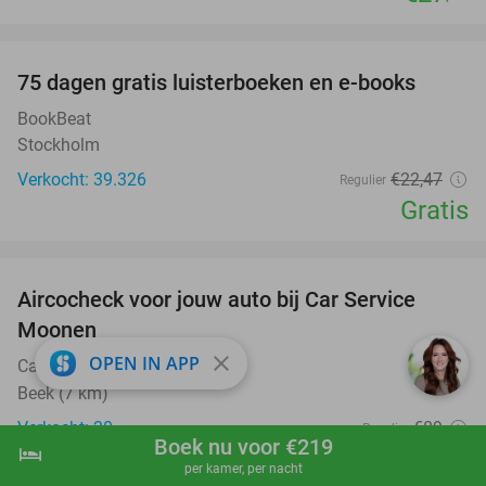
favorite_border
100%
75 dagen gratis luisterboeken en e-books
BookBeat
Stockholm
Verkocht: 39.326
€22
,47
Regulier
Gratis
favorite_border
Aircocheck voor jouw auto bij Car Service
44%
Moonen
close
OPEN IN APP
Car Service Moonen
9.7
star
Beek (7 km)
Verkocht: 20
€89
Regulier
Boek nu voor €219
hotel
shopping_cart
Boek nu
navigate_next
€49
,95
per kamer, per nacht