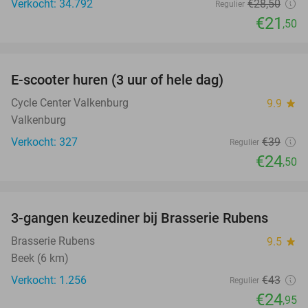
Verkocht: 34.792
€28
,50
Regulier
€21
,50
favorite_border
E-scooter huren (3 uur of hele dag)
37%
Cycle Center Valkenburg
9.9
star
Valkenburg
Verkocht: 327
€39
Regulier
€24
,50
favorite_border
3-gangen keuzediner bij Brasserie Rubens
42%
Brasserie Rubens
9.5
star
Beek (6 km)
Verkocht: 1.256
€43
Regulier
€24
,95