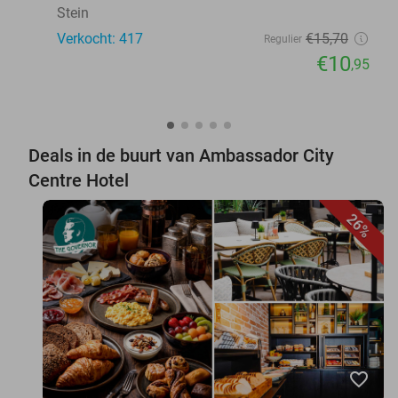
Stein
Verkocht: 417
€15
,70
Regulier
€10
,95
Deals in de buurt van Ambassador City
Centre Hotel
26%
favorite_border