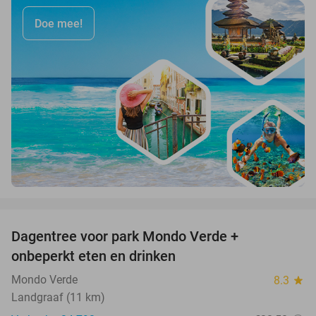
Doe mee!
favorite_border
Dagentree voor park Mondo Verde +
25%
onbeperkt eten en drinken
Mondo Verde
8.3
star
Landgraaf (11 km)