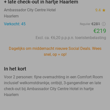
+ late check-out in hartje Haarlem
Ambassador City Centre Hotel
9.4
star
Haarlem
Verkocht: 45
€281
Regulier
€219
Excl. ca. €6,20 p.p.p.n. toeristenbelasting
Dagelijks om middernacht nieuwe Social Deals. Wees
snel, op = op!
In het kort
Voor 2 personen: fijne overnachting in een Comfort Room
inclusief welkomstdrankje, ontbijt, 3-gangendiner en late
check-out bij Ambassador City Centre Hotel in hartje
Haarlem