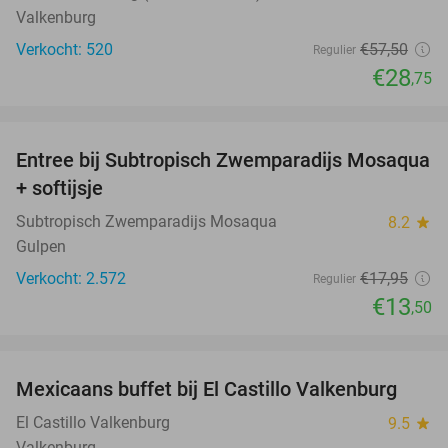
Valkenburg
Verkocht: 520
€57
,50
Regulier
€28
,75
favorite_border
Entree bij Subtropisch Zwemparadijs Mosaqua
25%
+ softijsje
Subtropisch Zwemparadijs Mosaqua
8.2
star
Gulpen
Verkocht: 2.572
€17
,95
Regulier
€13
,50
favorite_border
Mexicaans buffet bij El Castillo Valkenburg
24%
El Castillo Valkenburg
9.5
star
Valkenburg