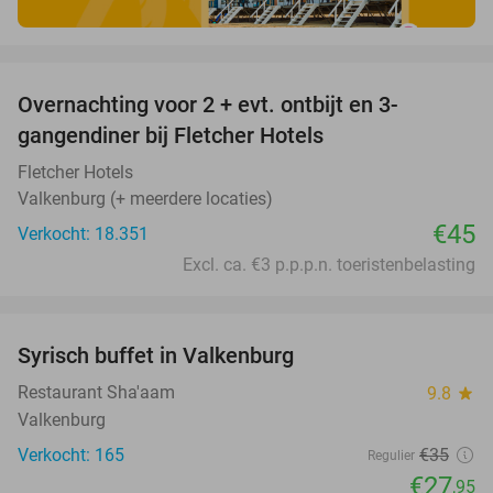
favorite_border
Overnachting voor 2 + evt. ontbijt en 3-
gangendiner bij Fletcher Hotels
Fletcher Hotels
Valkenburg (+ meerdere locaties)
€45
Verkocht: 18.351
Excl. ca. €3 p.p.p.n. toeristenbelasting
favorite_border
Syrisch buffet in Valkenburg
20%
Restaurant Sha'aam
9.8
star
Valkenburg
Verkocht: 165
€35
Regulier
€27
,95