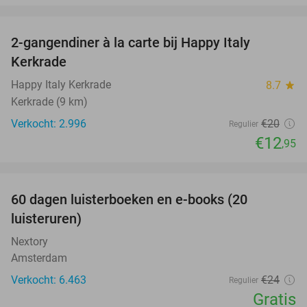
favorite_border
2-gangendiner à la carte bij Happy Italy
35%
Kerkrade
Happy Italy Kerkrade
8.7
star
Kerkrade (9 km)
Verkocht: 2.996
€20
Regulier
€12
,95
favorite_border
100%
60 dagen luisterboeken en e-books (20
luisteruren)
Nextory
Amsterdam
Verkocht: 6.463
€24
Regulier
Gratis