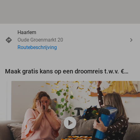
Haarlem
Oude Groenmarkt 20
Routebeschrijving
Maak gratis kans op een droomreis t.w.v. €3.000!
play_circle