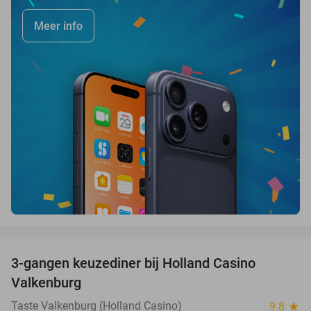
Meer info
favorite_border
3-gangen keuzediner bij Holland Casino
50%
Valkenburg
Taste Valkenburg (Holland Casino)
9.8
star