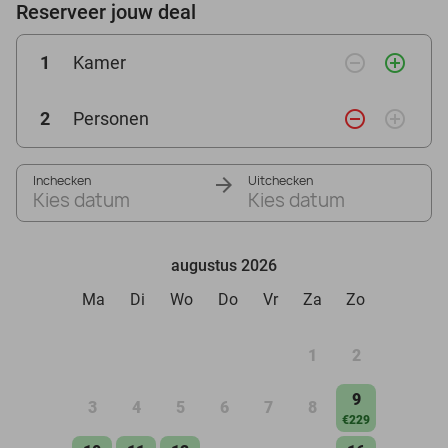
Reserveer jouw deal
remove_circle_outline
add_circle_outline
1
Kamer
remove_circle_outline
add_circle_outline
2
Personen
Inchecken
Uitchecken
Kies datum
Kies datum
augustus 2026
Ma
Di
Wo
Do
Vr
Za
Zo
1
2
9
3
4
5
6
7
8
€229