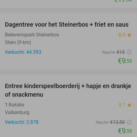
favorite_border
Dagentree voor het Steinerbos + friet en saus
37%
Belevenispark Steinerbos
8.9
star
Stein (9 km)
Verkocht: 44.593
€15
Regulier
€9
,50
favorite_border
Entree kinderspeelboerderij + hapje en drankje
24%
of snackmenu
't Bukske
9.7
star
Valkenburg
Verkocht: 2.878
€12
,50
Regulier
€9
,50