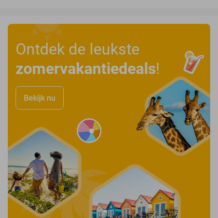
Ontdek de leukste
zomervakantiedeals
!
Bekijk nu