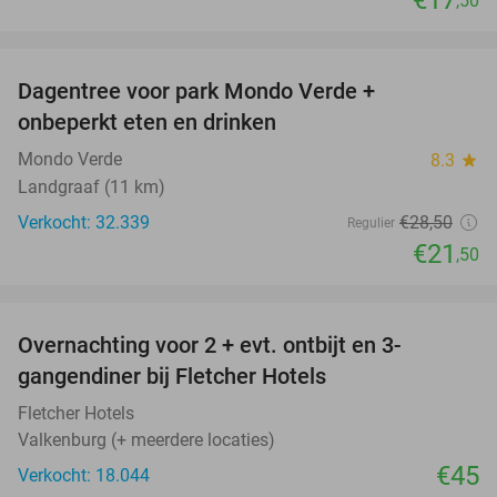
,50
favorite_border
Dagentree voor park Mondo Verde +
25%
onbeperkt eten en drinken
Mondo Verde
8.3
star
Landgraaf (11 km)
Verkocht: 32.339
€28
,50
Regulier
€21
,50
favorite_border
Overnachting voor 2 + evt. ontbijt en 3-
gangendiner bij Fletcher Hotels
Fletcher Hotels
Valkenburg (+ meerdere locaties)
€45
Verkocht: 18.044