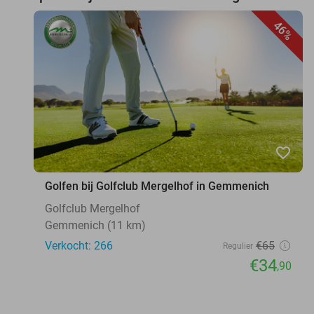
46%
favorite_border
Golfen bij Golfclub Mergelhof in Gemmenich
Golfclub Mergelhof
Gemmenich (11 km)
Verkocht: 266
€65
Regulier
€34
,90