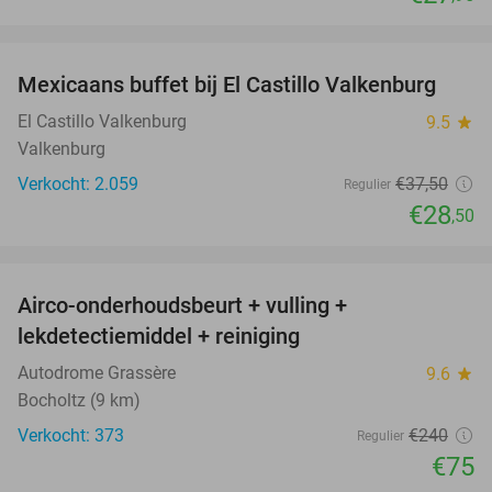
favorite_border
Mexicaans buffet bij El Castillo Valkenburg
24%
El Castillo Valkenburg
9.5
star
Valkenburg
Verkocht: 2.059
€37
,50
Regulier
€28
,50
favorite_border
Airco-onderhoudsbeurt + vulling +
69%
lekdetectiemiddel + reiniging
Autodrome Grassère
9.6
star
Bocholtz (9 km)
Verkocht: 373
€240
Regulier
€75