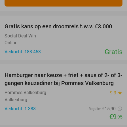
favorite_border
Gratis kans op een droomreis t.w.v. €3.000
Social Deal Win
Online
Gratis
Verkocht: 183.453
favorite_border
Hamburger naar keuze + friet + saus of 2- of 3-
37%
gangen keuzediner bij Pommes Valkenburg
Pommes Valkenburg
9.3
star
Valkenburg
Verkocht: 1.388
€15
,90
Regulier
€9
,95
favorite_border