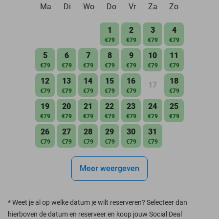
Ma
Di
Wo
Do
Vr
Za
Zo
1
2
3
4
€79
€79
€79
€79
5
6
7
8
9
10
11
€79
€79
€79
€79
€79
€79
€79
12
13
14
15
16
18
17
€79
€79
€79
€79
€79
€79
19
20
21
22
23
24
25
€79
€79
€79
€79
€79
€79
€79
26
27
28
29
30
31
€79
€79
€79
€79
€79
€79
Meer weergeven
*
Weet je al op welke datum je wilt reserveren? Selecteer dan
hierboven de datum en reserveer en koop jouw Social Deal