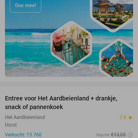
Doe mee!
favorite_border
Entree voor Het Aardbeienland + drankje,
47%
snack of pannenkoek
Het Aardbeienland
7.8
star
Horst
Verkocht: 15.760
€13
,05
Regulier