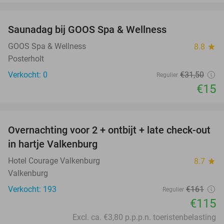
favorite_border
Saunadag bij GOOS Spa & Wellness
52%
NEW
TODAY
GOOS Spa & Wellness
8.8
star
Posterholt
Verkocht: 0
€31
,50
Regulier
€15
favorite_border
Overnachting voor 2 + ontbijt + late check-out
29%
in hartje Valkenburg
Hotel Courage Valkenburg
8.7
star
Valkenburg
Verkocht: 193
€161
Regulier
€115
Excl. ca. €3,80 p.p.p.n. toeristenbelasting