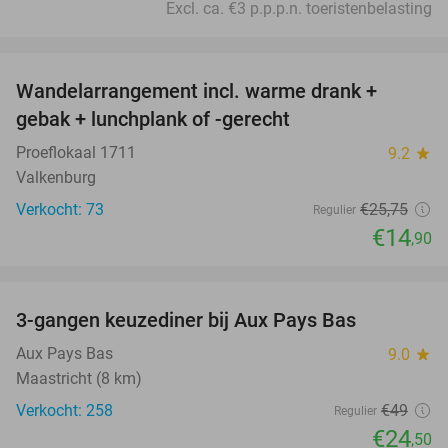
Excl. ca. €3 p.p.p.n. toeristenbelasting
favorite_border
Wandelarrangement incl. warme drank +
42%
gebak + lunchplank of -gerecht
Proeflokaal 1711
9.2
star
Valkenburg
Verkocht: 73
€25
,75
Regulier
€14
,90
favorite_border
3-gangen keuzediner bij Aux Pays Bas
50%
Aux Pays Bas
9.0
star
Maastricht (8 km)
Verkocht: 258
€49
Regulier
€24
,50