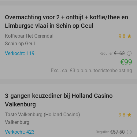
favorite_border
Overnachting voor 2 + ontbijt + koffie/thee en
39%
Limburgse vlaai in Schin op Geul
Koffiebar Het Gerendal
9.8
star
Schin op Geul
Verkocht: 119
€162
Regulier
€99
Excl. ca. €3 p.p.p.n. toeristenbelasting
favorite_border
3-gangen keuzediner bij Holland Casino
50%
Valkenburg
Taste Valkenburg (Holland Casino)
9.8
star
Valkenburg
Verkocht: 423
€57
,50
Regulier