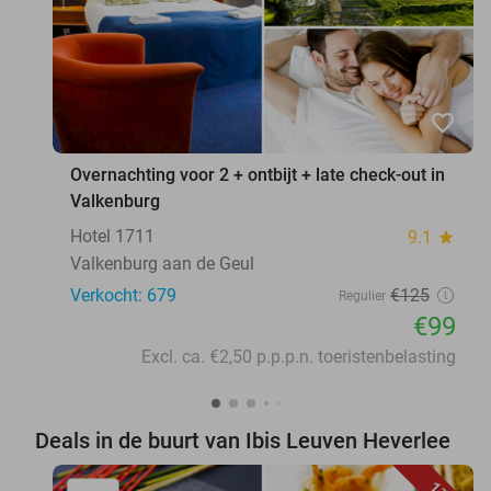
favorite_border
Overnachting voor 2 + ontbijt + late check-out in
Valkenburg
Hotel 1711
9.1
star
Valkenburg aan de Geul
Verkocht: 679
€125
Regulier
€99
Excl. ca. €2,50 p.p.p.n. toeristenbelasting
Deals in de buurt van Ibis Leuven Heverlee