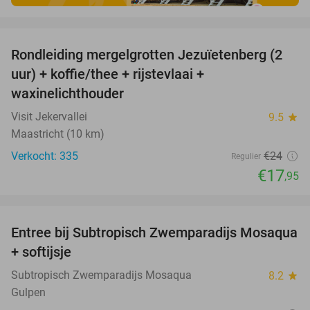
favorite_border
Rondleiding mergelgrotten Jezuïetenberg (2
25%
uur) + koffie/thee + rijstevlaai +
waxinelichthouder
Visit Jekervallei
9.5
star
Maastricht (10 km)
Verkocht: 335
€24
Regulier
€17
,95
favorite_border
Entree bij Subtropisch Zwemparadijs Mosaqua
25%
+ softijsje
Subtropisch Zwemparadijs Mosaqua
8.2
star
Gulpen