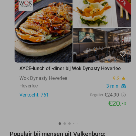
17%
favorite_border
AYCE-lunch of -diner bij Wok Dynasty Heverlee
Wok Dynasty Heverlee
9.2
star
Heverlee
3 min.
directions_car
Verkocht: 761
€24
,90
Regulier
€20
,70
Populair bij mensen uit Valkenburg: