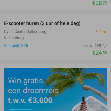
€28
,75
favorite_border
E-scooter huren (3 uur of hele dag)
37%
Cycle Center Valkenburg
9.9
star
Valkenburg
Verkocht: 326
€39
Regulier
€24
,50
Win gratis
een droomreis
t.w.v. €3.000