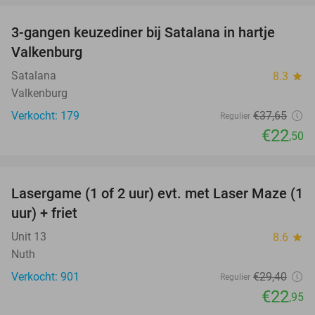
3-gangen keuzediner bij Satalana in hartje
40%
Valkenburg
Satalana
8.3
star
Valkenburg
Verkocht: 179
€37
,65
Regulier
€22
,50
favorite_border
Lasergame (1 of 2 uur) evt. met Laser Maze (1
22%
uur) + friet
Unit 13
8.6
star
Nuth
Verkocht: 901
€29
,40
Regulier
€22
,95