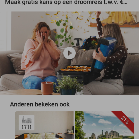
Maak gratis kans op een droomreis t.w.v. €3.000!
play_circle
Anderen bekeken ook
21%