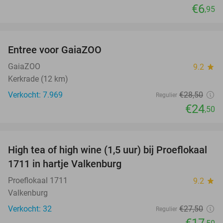
€6
,95
favorite_border
Entree voor GaiaZOO
14%
GaiaZOO
9.2
star
Kerkrade (12 km)
Verkocht: 7.969
€28
,50
Regulier
€24
,50
favorite_border
High tea of high wine (1,5 uur) bij Proeflokaal
36%
1711 in hartje Valkenburg
Proeflokaal 1711
9.2
star
Valkenburg
Verkocht: 32
€27
,50
Regulier
€17