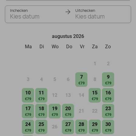
Inchecken
Uitchecken
Kies datum
Kies datum
augustus 2026
Ma
Di
Wo
Do
Vr
Za
Zo
1
2
7
9
3
4
5
6
8
€79
€79
10
11
15
16
12
13
14
€79
€79
€79
€79
17
18
19
20
23
21
22
€79
€79
€79
€79
€79
24
25
27
28
29
30
26
€79
€79
€79
€79
€79
€79