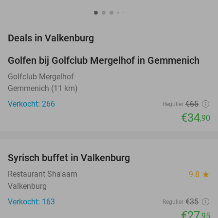
favorite_border
Deals in Valkenburg
Golfen bij Golfclub Mergelhof in Gemmenich
46%
Golfclub Mergelhof
Gemmenich (11 km)
Verkocht: 266
€65
Regulier
€34
,90
favorite_border
Syrisch buffet in Valkenburg
20%
Restaurant Sha'aam
9.8
star
Valkenburg
Verkocht: 163
€35
Regulier
€27
,95