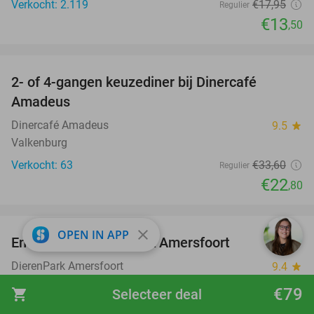
Verkocht: 2.119
€17
,95
Regulier
€13
,50
favorite_border
2- of 4-gangen keuzediner bij Dinercafé
32%
Amadeus
Dinercafé Amadeus
9.5
star
Valkenburg
Verkocht: 63
€33
,60
Regulier
€22
,80
favorite_border
close
OPEN IN APP
Entree voor DierenPark Amersfoort
24%
DierenPark Amersfoort
9.4
star
Amersfoort
€79
shopping_cart
Selecteer deal
Verkocht: 8.588
€31
,50
Regulier