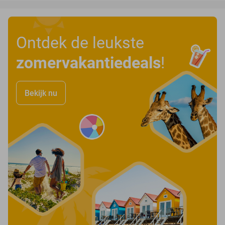
Ontdek de leukste
zomervakantiedeals
!
Bekijk nu