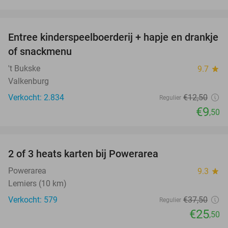
favorite_border
Entree kinderspeelboerderij + hapje en drankje
24%
of snackmenu
't Bukske
9.7
star
Valkenburg
Verkocht: 2.834
€12
,50
Regulier
€9
,50
favorite_border
2 of 3 heats karten bij Powerarea
32%
Powerarea
9.3
star
Lemiers (10 km)
Verkocht: 579
€37
,50
Regulier
€25
,50