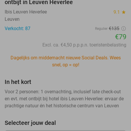
ontbijt in Leuven Heverlee
Ibis Leuven Heverlee
9.1
star
Leuven
Verkocht: 87
€135
Regulier
€79
Excl. ca. €4,50 p.p.p.n. toeristenbelasting
Dagelijks om middernacht nieuwe Social Deals. Wees
snel, op = op!
In het kort
Voor 2 personen: 1 overnachting, inclusief late check-out
en evt. met ontbijt bij hotel ibis Leuven Heverlee: ervaar de
prachtige natuur én het historische centrum van Leuven
Selecteer jouw deal