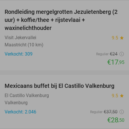
Rondleiding mergelgrotten Jezuïetenberg (2
25%
uur) + koffie/thee + rijstevlaai +
waxinelichthouder
Visit Jekervallei
9.5
star
Maastricht (10 km)
Verkocht: 309
€24
Regulier
€17
,95
favorite_border
Mexicaans buffet bij El Castillo Valkenburg
24%
El Castillo Valkenburg
9.5
star
Valkenburg
Verkocht: 2.046
€37
,50
Regulier
€28
,50