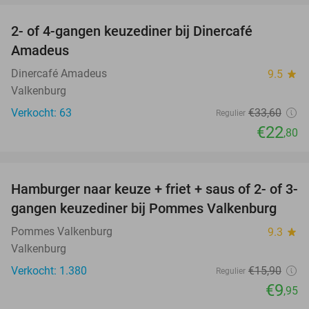
2- of 4-gangen keuzediner bij Dinercafé
32%
Amadeus
Dinercafé Amadeus
9.5
star
Valkenburg
Verkocht: 63
€33
,60
Regulier
€22
,80
favorite_border
Hamburger naar keuze + friet + saus of 2- of 3-
37%
gangen keuzediner bij Pommes Valkenburg
Pommes Valkenburg
9.3
star
Valkenburg
Verkocht: 1.380
€15
,90
Regulier
€9
,95