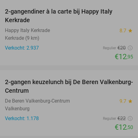
2-gangendiner à la carte bij Happy Italy
35%
Kerkrade
Happy Italy Kerkrade
8.7
star
Kerkrade (9 km)
Verkocht: 2.937
€20
Regulier
€12
,95
favorite_border
2-gangen keuzelunch bij De Beren Valkenburg-
43%
Centrum
De Beren Valkenburg-Centrum
9.7
star
Valkenburg
Verkocht: 1.178
€22
Regulier
€12
,50
favorite_border