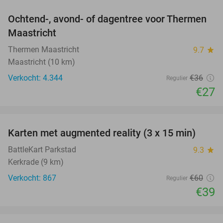
Ochtend-, avond- of dagentree voor Thermen
25%
Maastricht
Thermen Maastricht
9.7
star
Maastricht (10 km)
Verkocht: 4.344
€36
Regulier
€27
favorite_border
Karten met augmented reality (3 x 15 min)
35%
BattleKart Parkstad
9.3
star
Kerkrade (9 km)
Verkocht: 867
€60
Regulier
€39
favorite_border