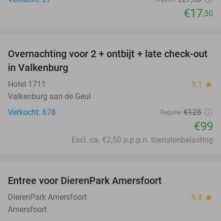
€17
,50
favorite_border
Overnachting voor 2 + ontbijt + late check-out
21%
in Valkenburg
Hotel 1711
9.1
star
Valkenburg aan de Geul
Verkocht: 678
€125
Regulier
€99
Excl. ca. €2,50 p.p.p.n. toeristenbelasting
favorite_border
Entree voor DierenPark Amersfoort
24%
DierenPark Amersfoort
9.4
star
Amersfoort