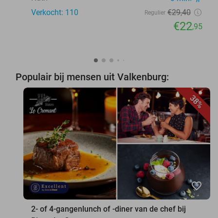
Verkocht: 110
€29
,40
Regulier
€22
,95
Populair bij mensen uit Valkenburg:
38%
favorite_border
2- of 4-gangenlunch of -diner van de chef bij