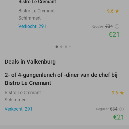
Bistro Le Cremant
Bistro Le Cremant
9.6
star
Schimmert
Verkocht: 291
€34
Regulier
€21
favorite_border
Deals in Valkenburg
2- of 4-gangenlunch of -diner van de chef bij
38%
Bistro Le Cremant
Bistro Le Cremant
9.6
star
Schimmert
Verkocht: 291
€34
Regulier
€21
favorite_border