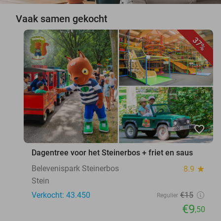
Vaak samen gekocht
37%
favorite_border
Dagentree voor het Steinerbos + friet en saus
Belevenispark Steinerbos
8.9
star
Stein
Verkocht: 43.450
€15
Regulier
€9
,50