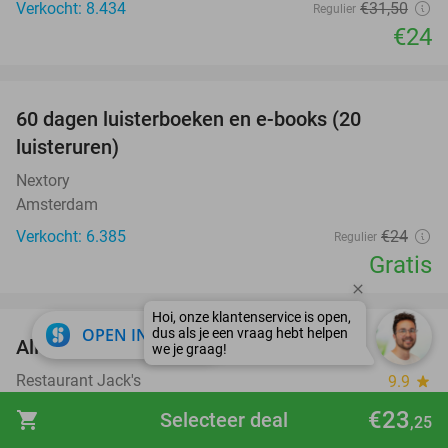
Verkocht: 8.434
€31
,50
Regulier
€24
favorite_border
100%
60 dagen luisterboeken en e-books (20
luisteruren)
Nextory
Amsterdam
Verkocht: 6.385
€24
Regulier
Gratis
favorite_border
close
OPEN IN APP
All-You-Can-Eat brunch of BBQ
29%
Restaurant Jack's
9.9
star
Spaubeek (6 km)
€23
shopping_cart
Selecteer deal
,25
Verkocht: 812
€37
,50
Regulier