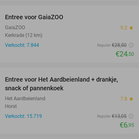
favorite_border
Entree voor GaiaZOO
14%
GaiaZOO
9.2
star
Kerkrade (12 km)
Verkocht: 7.844
€28
,50
Regulier
€24
,50
favorite_border
Entree voor Het Aardbeienland + drankje,
47%
snack of pannenkoek
Het Aardbeienland
7.8
star
Horst
Verkocht: 15.719
€13
,05
Regulier
€6
,95
favorite_border