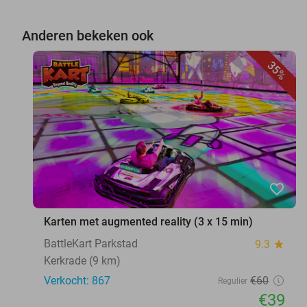
Anderen bekeken ook
35%
favorite_border
Karten met augmented reality (3 x 15 min)
BattleKart Parkstad
9.3
star
Kerkrade (9 km)
Verkocht: 867
€60
Regulier
€39