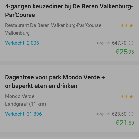
4-gangen keuzediner bij De Beren Valkenburg-
46%
Par'Course
Restaurant De Beren Valkenburg-Par´Course
9.8
star
Valkenburg
Verkocht: 2.005
€47
,70
Regulier
€25
,95
favorite_border
Dagentree voor park Mondo Verde +
25%
onbeperkt eten en drinken
Mondo Verde
8.3
star
Landgraaf (11 km)
Verkocht: 31.896
€28
,50
Regulier
€21
,50
favorite_border