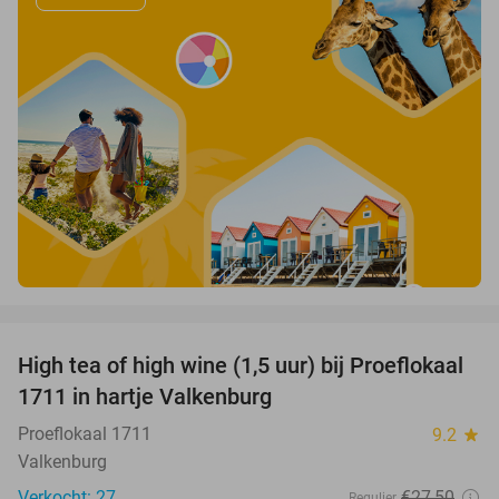
favorite_border
High tea of high wine (1,5 uur) bij Proeflokaal
36%
1711 in hartje Valkenburg
Proeflokaal 1711
9.2
star
Valkenburg
Verkocht: 27
€27
,50
Regulier