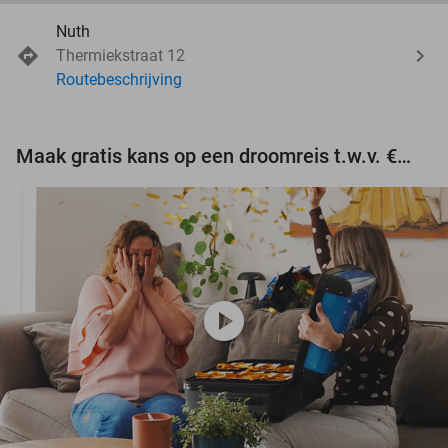
Nuth
Thermiekstraat 12
Routebeschrijving
Maak gratis kans op een droomreis t.w.v. €3.000!
play_circle