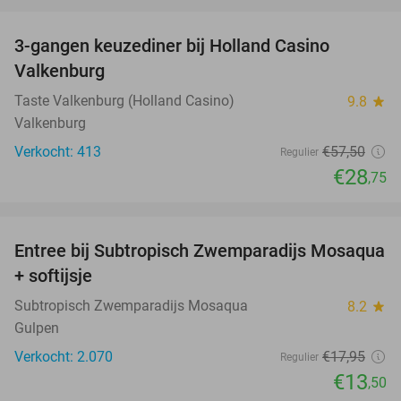
favorite_border
3-gangen keuzediner bij Holland Casino
50%
Valkenburg
Taste Valkenburg (Holland Casino)
9.8
star
Valkenburg
Verkocht: 413
€57
,50
Regulier
€28
,75
favorite_border
Entree bij Subtropisch Zwemparadijs Mosaqua
25%
+ softijsje
Subtropisch Zwemparadijs Mosaqua
8.2
star
Gulpen
Verkocht: 2.070
€17
,95
Regulier
€13
,50