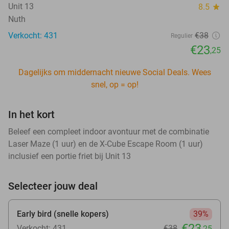
Unit 13
8.5
star
Nuth
Verkocht: 431
€38
Regulier
€23
,25
Dagelijks om middernacht nieuwe Social Deals. Wees
snel, op = op!
In het kort
Beleef een compleet indoor avontuur met de combinatie
Laser Maze (1 uur) en de X-Cube Escape Room (1 uur)
inclusief een portie friet bij Unit 13
Selecteer jouw deal
Early bird (snelle kopers)
39%
€23
Verkocht: 431
€38
,25