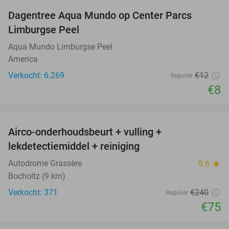
Dagentree Aqua Mundo op Center Parcs
33%
Limburgse Peel
Aqua Mundo Limburgse Peel
America
Verkocht: 6.269
€12
Regulier
€8
favorite_border
Airco-onderhoudsbeurt + vulling +
69%
lekdetectiemiddel + reiniging
Autodrome Grassère
9.6
star
Bocholtz (9 km)
Verkocht: 371
€240
Regulier
€75