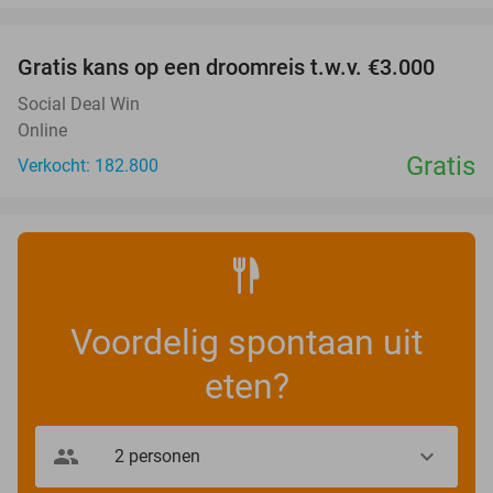
favorite_border
Gratis kans op een droomreis t.w.v. €3.000
Social Deal Win
Online
Gratis
Verkocht: 182.800
Voordelig spontaan uit
eten?