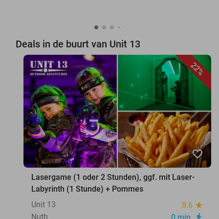
Deals in de buurt van Unit 13
22%
favorite_border
Lasergame (1 oder 2 Stunden), ggf. mit Laser-
Labyrinth (1 Stunde) + Pommes
Unit 13
8.6
star
Nuth
0 min.
directions_walk