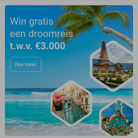
Win gratis
een droomreis
t.w.v. €3.000
Doe mee!