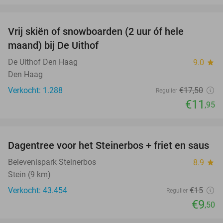
favorite_border
Vrij skiën of snowboarden (2 uur óf hele
32%
maand) bij De Uithof
De Uithof Den Haag
9.0
star
Den Haag
Verkocht: 1.288
€17
,50
Regulier
€11
,95
favorite_border
Dagentree voor het Steinerbos + friet en saus
37%
Belevenispark Steinerbos
8.9
star
Stein (9 km)
Verkocht: 43.454
€15
Regulier
€9
,50
favorite_border