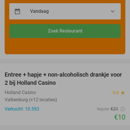
Zoek Restaurant
favorite_border
Entree + hapje + non-alcoholisch drankje voor
52%
2 bij Holland Casino
Holland Casino
9.6
star
Valkenburg (+12 locaties)
Verkocht: 10.593
€21
Regulier
€10
favorite_border