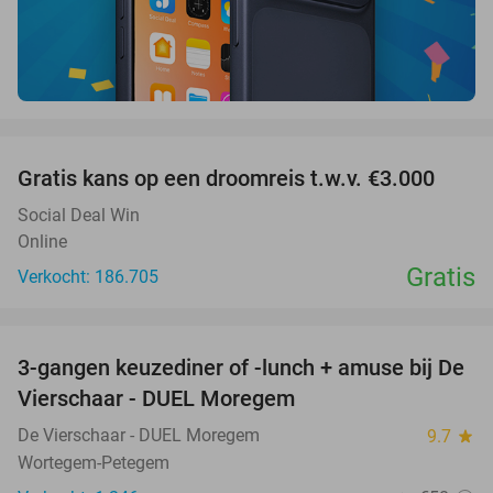
favorite_border
Gratis kans op een droomreis t.w.v. €3.000
Social Deal Win
Online
Gratis
Verkocht: 186.705
favorite_border
3-gangen keuzediner of -lunch + amuse bij De
48%
Vierschaar - DUEL Moregem
De Vierschaar - DUEL Moregem
9.7
star
Wortegem-Petegem