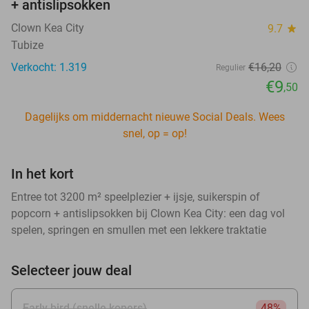
+ antislipsokken
Clown Kea City
9.7
star
Tubize
Verkocht: 1.319
€16
,20
Regulier
€9
,50
Dagelijks om middernacht nieuwe Social Deals. Wees
snel, op = op!
In het kort
Entree tot 3200 m² speelplezier + ijsje, suikerspin of
popcorn + antislipsokken bij Clown Kea City: een dag vol
spelen, springen en smullen met een lekkere traktatie
Selecteer jouw deal
Early bird (snelle kopers)
48%