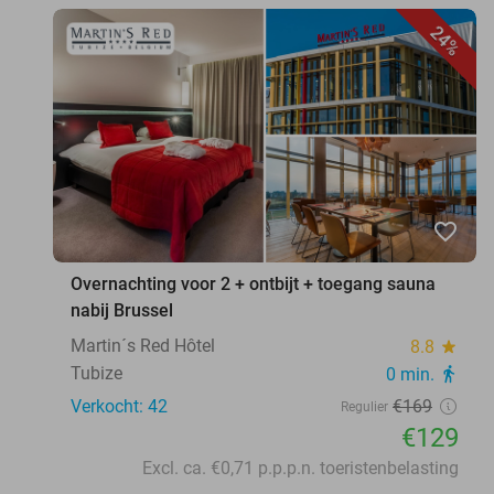
24%
favorite_border
Overnachting voor 2 + ontbijt + toegang sauna
nabij Brussel
Martin´s Red Hôtel
8.8
star
Tubize
0 min.
directions_walk
Verkocht: 42
€169
Regulier
€129
Excl. ca. €0,71 p.p.p.n. toeristenbelasting