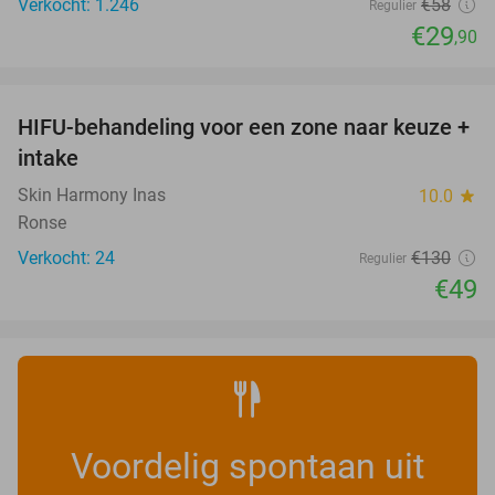
Verkocht: 1.246
€58
Regulier
€29
,90
favorite_border
HIFU-behandeling voor een zone naar keuze +
62%
intake
Skin Harmony Inas
10.0
star
Ronse
Verkocht: 24
€130
Regulier
€49
Voordelig spontaan uit