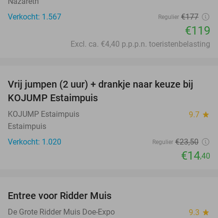
Nazareth
Verkocht: 1.567
€177
Regulier
€119
Excl. ca. €4,40 p.p.p.n. toeristenbelasting
favorite_border
Vrij jumpen (2 uur) + drankje naar keuze bij
39%
KOJUMP Estaimpuis
KOJUMP Estaimpuis
9.7
star
Estaimpuis
Verkocht: 1.020
€23
,50
Regulier
€14
,40
favorite_border
Entree voor Ridder Muis
22%
De Grote Ridder Muis Doe-Expo
9.3
star