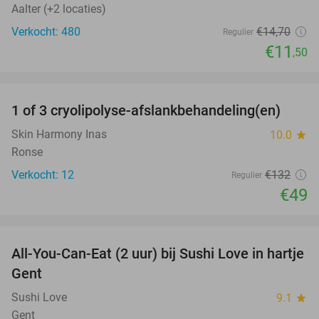
Aalter (+2 locaties)
Verkocht: 480
€14
,70
Regulier
€11
,50
favorite_border
1 of 3 cryolipolyse-afslankbehandeling(en)
63%
Skin Harmony Inas
10.0
star
Ronse
Verkocht: 12
€132
Regulier
€49
favorite_border
All-You-Can-Eat (2 uur) bij Sushi Love in hartje
36%
Gent
Sushi Love
9.1
star
Gent