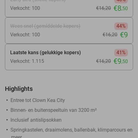
€8
Verkocht: 100
€16
,20
,50
Wees snel (gemiddelde kopers)
44%
€9
Verkocht: 100
€16
,20
Laatste kans (gelukkige kopers)
41%
€9
Verkocht: 1.115
€16
,20
,50
Highlights
Entree tot Clown Kea City
Binnen- en buitenspeeltuin van 3200 m²
Inclusief antislipsokken
Springkastelen, draaimolens, ballenbak, klimparcours en
meer