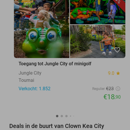
favorite_border
Toegang tot Jungle City of minigolf
Jungle City
9.0
star
Tournai
Verkocht: 1.852
€23
Regulier
€18
,90
Deals in de buurt van Clown Kea City