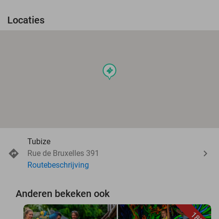
Locaties
events
Tubize
Rue de Bruxelles 391
Routebeschrijving
Anderen bekeken ook
18%