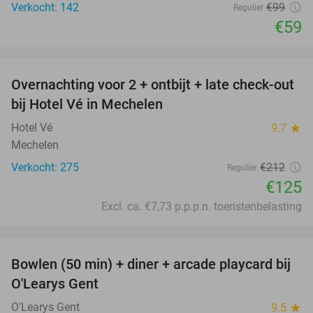
Verkocht: 142
€99
Regulier
€59
favorite_border
Overnachting voor 2 + ontbijt + late check-out
41%
bij Hotel Vé in Mechelen
Hotel Vé
9.7
star
Mechelen
Verkocht: 275
€212
Regulier
€125
Excl. ca. €7,73 p.p.p.n. toeristenbelasting
favorite_border
Bowlen (50 min) + diner + arcade playcard bij
38%
O'Learys Gent
O'Learys Gent
9.5
star