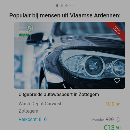
Populair bij mensen uit Vlaamse Ardennen:
32%
favorite_border
Uitgebreide autowasbeurt in Zottegem
Wash Depot Carwash
10.0
star
Zottegem
Verkocht: 810
€20
Regulier
€13
,60