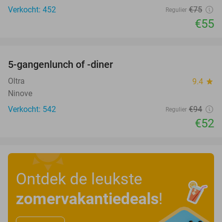
Verkocht: 452
€75
Regulier
€55
favorite_border
5-gangenlunch of -diner
45%
Oltra
9.4
star
Ninove
Verkocht: 542
€94
Regulier
€52
Ontdek de leukste
zomervakantiedeals
!