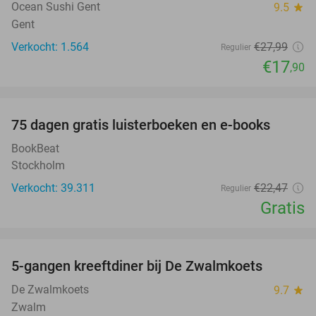
Ocean Sushi Gent
9.5
star
Gent
Verkocht: 1.564
€27
,99
Regulier
€17
,90
favorite_border
100%
75 dagen gratis luisterboeken en e-books
BookBeat
Stockholm
Verkocht: 39.311
€22
,47
Regulier
Gratis
favorite_border
5-gangen kreeftdiner bij De Zwalmkoets
27%
De Zwalmkoets
9.7
star
Zwalm