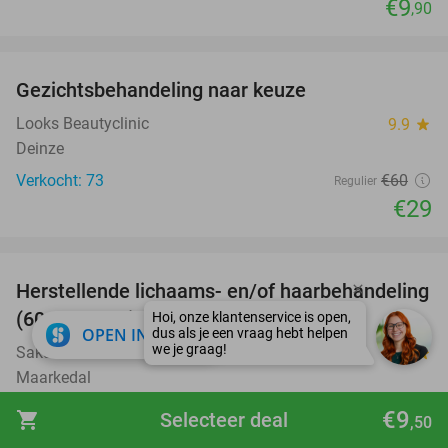
€9
,90
favorite_border
Gezichtsbehandeling naar keuze
52%
Looks Beautyclinic
9.9
star
Deinze
Verkocht: 73
€60
Regulier
€29
favorite_border
Herstellende lichaams- en/of haarbehandeling
50%
(60 of 180 min)
close
OPEN IN APP
Sakura Wellnessfarm
9.6
star
Maarkedal
Verkocht: 2
€90
Regulier
€9
shopping_cart
Selecteer deal
,50
€45