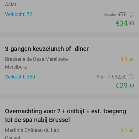
Aalst
Verkocht: 72
€70
Regulier
€34
,90
favorite_border
3-gangen keuzelunch of -diner
43%
Brasserie de Oase Merelbeke
9.3
star
Merelbeke
Verkocht: 350
€52
,50
Regulier
€29
,90
favorite_border
Overnachting voor 2 + ontbijt + evt. toegang
27%
tot de spa nabij Brussel
Martin´s Château du Lac
9.2
star
Genval