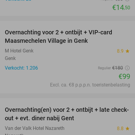
€14
,50
favorite_border
Overnachting voor 2 + ontbijt + VIP-card
45%
Maasmechelen Village in Genk
M Hotel Genk
8.9
star
Genk
Verkocht: 1.206
€180
Regulier
€99
Excl. ca. €8 p.p.p.n. toeristenbelasting
favorite_border
Overnachting(en) voor 2 + ontbijt + late check-
33%
out + evt. diner nabij Gent
Van der Valk Hotel Nazareth
8.8
star