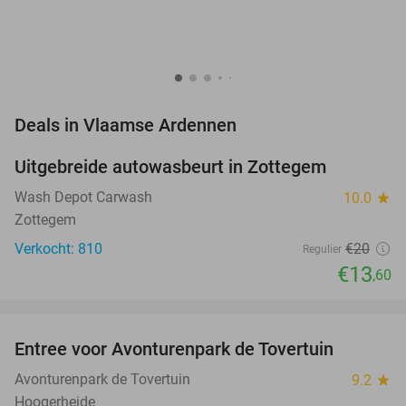
favorite_border
Deals in Vlaamse Ardennen
Uitgebreide autowasbeurt in Zottegem
32%
Wash Depot Carwash
10.0
star
Zottegem
Verkocht: 810
€20
Regulier
€13
,60
favorite_border
Entree voor Avonturenpark de Tovertuin
34%
NEW
TODAY
Avonturenpark de Tovertuin
9.2
star
Hoogerheide