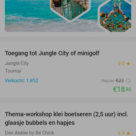
favorite_border
Toegang tot Jungle City of minigolf
18%
Jungle City
9.0
star
Tournai
Verkocht: 1.852
€23
Regulier
€18
,90
favorite_border
Thema-workshop klei boetseren (2,5 uur) incl.
50%
glaasje bubbels en hapjes
Den Atelier by Be Chick
9.4
star