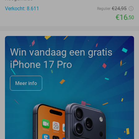
Verkocht: 8.611
€24
,95
Regulier
€16
,50
Win vandaag een gratis
iPhone 17 Pro
Meer info