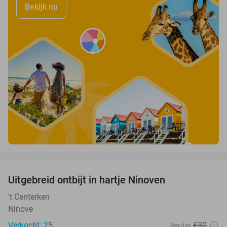
Bekijk nu
favorite_border
Uitgebreid ontbijt in hartje Ninoven
52%
't Centerken
Ninove
Verkocht: 25
€30
Regulier