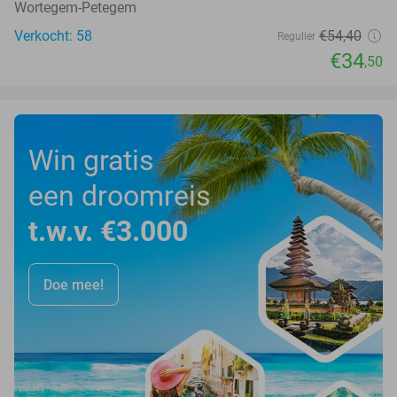
Wortegem-Petegem
Verkocht: 58
€54
,40
Regulier
€34
,50
Win gratis
een droomreis
t.w.v. €3.000
Doe mee!