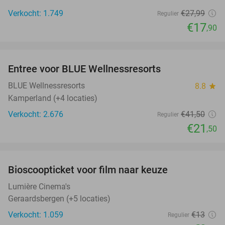
Verkocht: 1.749
€27
,99
Regulier
€17
,90
favorite_border
Entree voor BLUE Wellnessresorts
48%
BLUE Wellnessresorts
8.8
star
Kamperland (+4 locaties)
Verkocht: 2.676
€41
,50
Regulier
€21
,50
favorite_border
Bioscoopticket voor film naar keuze
24%
Lumière Cinema's
Geraardsbergen (+5 locaties)
Verkocht: 1.059
€13
Regulier