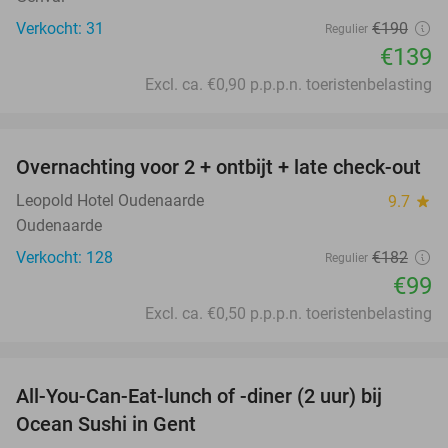
Verkocht: 31
€190
Regulier
€139
Excl. ca. €0,90 p.p.p.n. toeristenbelasting
favorite_border
Overnachting voor 2 + ontbijt + late check-out
46%
Leopold Hotel Oudenaarde
9.7
star
Oudenaarde
Verkocht: 128
€182
Regulier
€99
Excl. ca. €0,50 p.p.p.n. toeristenbelasting
favorite_border
All-You-Can-Eat-lunch of -diner (2 uur) bij
36%
Ocean Sushi in Gent