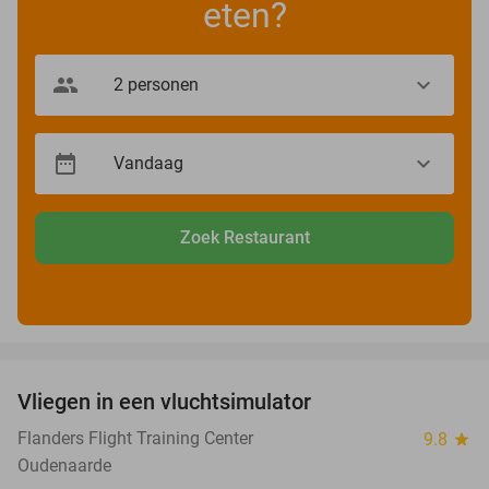
eten?
Zoek Restaurant
favorite_border
Vliegen in een vluchtsimulator
40%
Flanders Flight Training Center
9.8
star
Oudenaarde