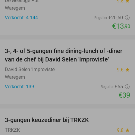
De Geestige Put
9.8
star
Waregem
Verkocht: 4.144
€20
,50
Regulier
€13
,90
favorite_border
3-, 4- of 5-gangen fine dining-lunch of -diner
29%
van de chef bij David Selen 'Improviste'
David Selen 'Improviste'
9.6
star
Waregem
Verkocht: 139
€55
Regulier
€39
favorite_border
3-gangen keuzediner bij TRKZK
37%
TRKZK
9.8
star