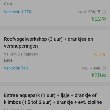
Gent
Verkocht: 1.378
€36
,15
Regulier
€22
,50
favorite_border
Roofvogelworkshop (3 uur) + drankjes en
49%
versnaperingen
Valkerij De Kaproen
10.0
star
Lede
Verkocht: 743
€60
Regulier
€30
,90
favorite_border
Entree aquapark (1 uur) + ijsje + drankje of
32%
klimbos (1,5 tot 2 uur) + drankje + evt. zipline