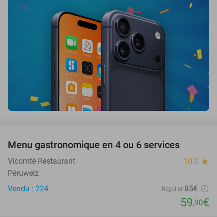
favorite_border
Menu gastronomique en 4 ou 6 services
30%
Vicomté Restaurant
10.0
star
Péruwelz
Vendu : 224
85€
Régulier
59
€
,90