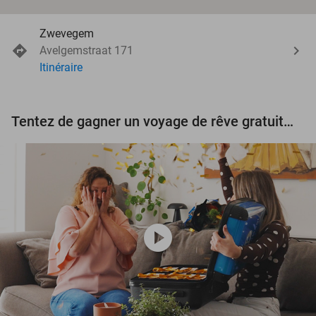
Zwevegem
Avelgemstraat 171
Itinéraire
Tentez de gagner un voyage de rêve gratuit d'une valeur de 3.000 € !
play_circle