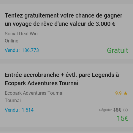
favorite_border
Tentez gratuitement votre chance de gagner
un voyage de rêve d'une valeur de 3.000 €
Social Deal Win
Online
Gratuit
Vendu : 186.773
favorite_border
Entrée accrobranche + évtl. parc Legends à
17%
Ecopark Adventures Tournai
Ecopark Adventures Tournai
9.9
star
Tournai
Vendu : 1.514
18€
Régulier
15€