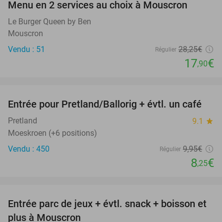
Menu en 2 services au choix à Mouscron
37%
Le Burger Queen by Ben
Mouscron
Vendu : 51
28
,25
€
Régulier
17
€
,90
favorite_border
Entrée pour Pretland/Ballorig + évtl. un café
17%
Pretland
9.1
star
Moeskroen (+6 positions)
Vendu : 450
9
,95
€
Régulier
8
€
,25
favorite_border
Entrée parc de jeux + évtl. snack + boisson et
50%
plus à Mouscron