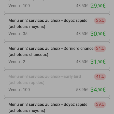
29
€
Vendu : 100
48
,50
€
,90
Menu en 2 services au choix - Soyez rapide
36%
(acheteurs moyens)
30
€
Vendu : 35
48
,50
€
,90
Menu en 2 services au choix - Dernière chance
34%
(acheteurs chanceux)
31
€
Vendu : 2
48
,50
€
,90
Menu en 3 services au choix - Early bird
41%
(acheteurs rapides)
34
€
Vendu : 100
58
,95
€
,90
Menu en 3 services au choix - Soyez rapide
39%
(acheteurs moyens)