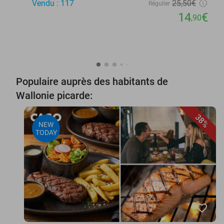
Vendu : 117
25
,50
€
Régulier
14
€
,90
Populaire auprès des habitants de
Wallonie picarde:
38%
NEW
TODAY
favorite_border