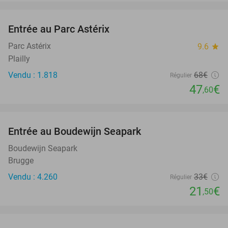
favorite_border
Entrée au Parc Astérix
30%
Parc Astérix
9.6
star
Plailly
Vendu : 1.818
68€
Régulier
47
€
,60
favorite_border
Entrée au Boudewijn Seapark
35%
Boudewijn Seapark
Brugge
Vendu : 4.260
33€
Régulier
21
€
,50
favorite_border