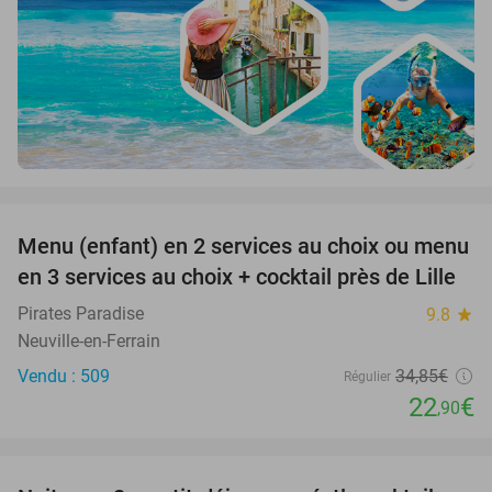
favorite_border
Menu (enfant) en 2 services au choix ou menu
34%
en 3 services au choix + cocktail près de Lille
Pirates Paradise
9.8
star
Neuville-en-Ferrain
Vendu : 509
34
,85
€
Régulier
22
€
,90
favorite_border