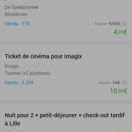
De Speelplaneet
Moeskroen
Vendu : 175
9
,90
€
Régulier
4
€
,95
favorite_border
Ticket de cinéma pour Imagix
25%
Imagix
Tournai (+2 positions)
Vendu : 2.259
14€
Régulier
10
€
,50
favorite_border
Nuit pour 2 + petit-déjeuner + check-out tardif
50%
à Lille