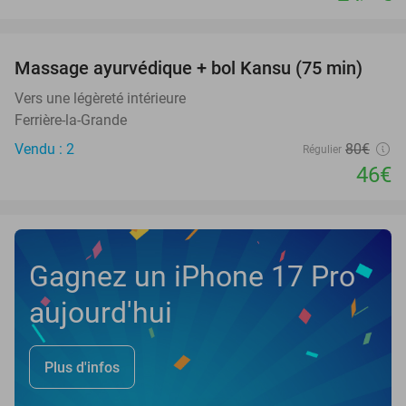
favorite_border
Massage ayurvédique + bol Kansu (75 min)
43%
NEW
TODAY
Vers une légèreté intérieure
Ferrière-la-Grande
Vendu : 2
80€
Régulier
46€
Gagnez un iPhone 17 Pro
aujourd'hui
Plus d'infos