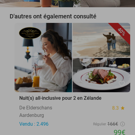
D'autres ont également consulté
40%
favorite_border
Nuit(s) all-inclusive pour 2 en Zélande
De Elderschans
8.3
star
Aardenburg
Vendu : 2.496
166€
Régulier
99€