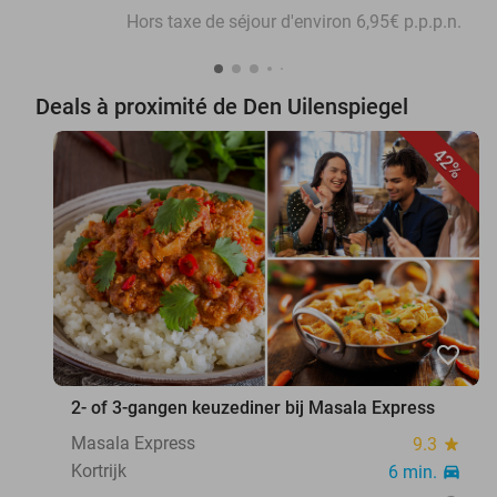
Hors taxe de séjour d'environ 6,95€ p.p.p.n.
Deals à proximité de Den Uilenspiegel
42%
favorite_border
2- of 3-gangen keuzediner bij Masala Express
Masala Express
9.3
star
Kortrijk
6 min.
directions_car