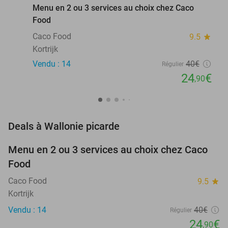
Menu en 2 ou 3 services au choix chez Caco
Food
Caco Food
9.5
star
Kortrijk
Vendu : 14
40€
Régulier
24
€
,90
favorite_border
Deals à Wallonie picarde
Menu en 2 ou 3 services au choix chez Caco
38%
NEW
Food
TODAY
Caco Food
9.5
star
Kortrijk
Vendu : 14
40€
Régulier
24
€
,90