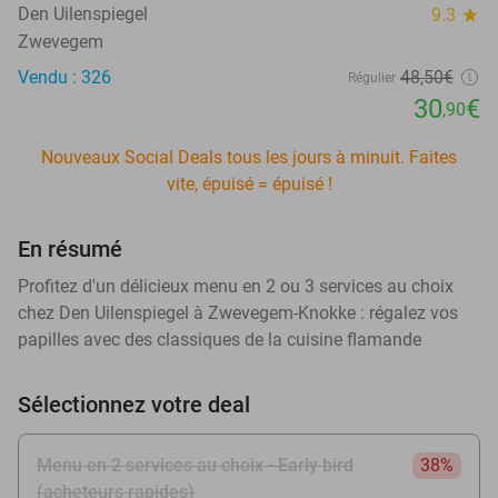
Den Uilenspiegel
9.3
star
Zwevegem
Vendu : 326
48
,50
€
Régulier
30
€
,90
Nouveaux Social Deals tous les jours à minuit. Faites
vite, épuisé = épuisé !
En résumé
Profitez d'un délicieux menu en 2 ou 3 services au choix
chez Den Uilenspiegel à Zwevegem-Knokke : régalez vos
papilles avec des classiques de la cuisine flamande
Sélectionnez votre deal
Menu en 2 services au choix - Early bird
38%
(acheteurs rapides)