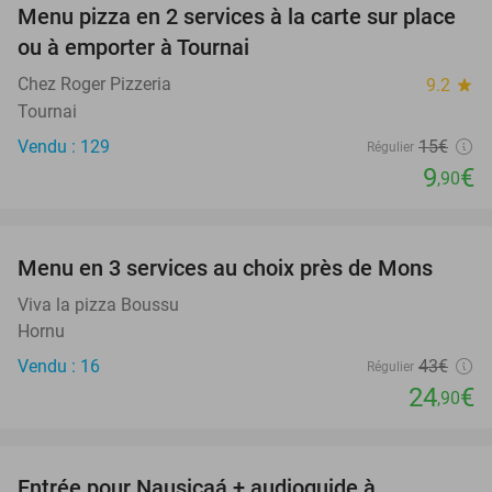
Menu pizza en 2 services à la carte sur place
34%
ou à emporter à Tournai
Chez Roger Pizzeria
9.2
star
Tournai
Vendu : 129
15€
Régulier
9
€
,90
favorite_border
Menu en 3 services au choix près de Mons
42%
Viva la pizza Boussu
Hornu
Vendu : 16
43€
Régulier
24
€
,90
favorite_border
Entrée pour Nausicaá + audioguide à