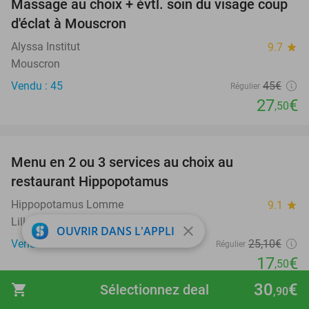
Massage au choix + évtl. soin du visage coup
39%
d'éclat à Mouscron
Alyssa Institut
9.7
star
Mouscron
Vendu : 45
45€
Régulier
27
€
,50
favorite_border
Menu en 2 ou 3 services au choix au
30%
restaurant Hippopotamus
Hippopotamus Lomme
9.1
star
Lille
close
OUVRIR DANS L'APPLI
Vendu : 130
25
,10
€
Régulier
17
€
,50
30
€
shopping_cart
Sélectionnez deal
,90