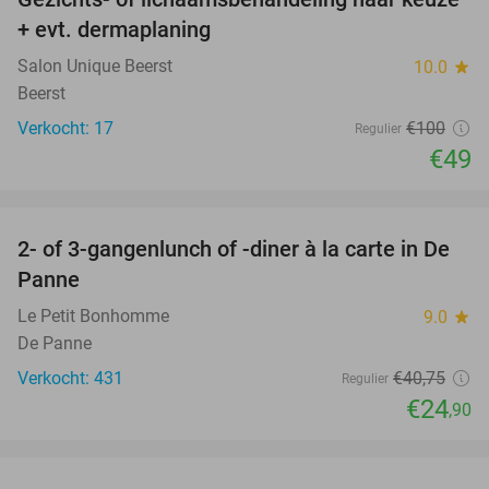
51%
+ evt. dermaplaning
Salon Unique Beerst
10.0
star
Beerst
Verkocht: 17
€100
Regulier
€49
favorite_border
2- of 3-gangenlunch of -diner à la carte in De
39%
Panne
Le Petit Bonhomme
9.0
star
De Panne
Verkocht: 431
€40
,75
Regulier
€24
,90
favorite_border