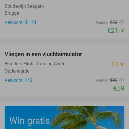
Boudewijn Seapark
Brugge
Verkocht: 4.154
€33
Regulier
€21
,50
favorite_border
Vliegen in een vluchtsimulator
40%
Flanders Flight Training Center
9.8
star
Oudenaarde
Verkocht: 142
€99
Regulier
€59
Win gratis