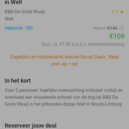
in Well
B&B De Grote Waaij
9.9
star
Well
Verkocht: 180
€140
Regulier
€109
Excl. ca. €1,50 p.p.p.n. toeristenbelasting
Dagelijks om middernacht nieuwe Social Deals. Wees
snel, op = op!
In het kort
Voor 2 personen: heerlijke overnachting inclusief ontbijt en
eventueel een wisselende schotel van de dag bij B&B De
Grote Waaij in het pittoreske dorpje Well in Noord-Limburg
Reserveer jouw deal