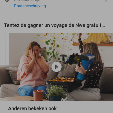
Routebeschrijving
Tentez de gagner un voyage de rêve gratuit d'une valeur de 3.000 € !
play_circle
Anderen bekeken ook