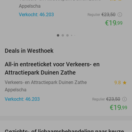
Appelscha
Verkocht: 46.203
€23
,50
Regulier
€19
,99
favorite_border
Deals in Westhoek
All-in entreeticket voor Verkeers- en
15%
Attractiepark Duinen Zathe
Verkeers- en Attractiepark Duinen Zathe
9.8
star
Appelscha
Verkocht: 46.203
€23
,50
Regulier
€19
,99
favorite_border
Gezichts- of lichaamsbehandeling naar keuze