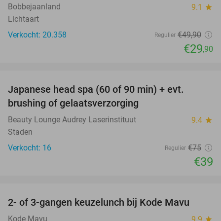
Bobbejaanland
9.1
star
Lichtaart
Verkocht: 20.358
€49
,90
Regulier
€29
,90
favorite_border
Japanese head spa (60 of 90 min) + evt.
48%
brushing of gelaatsverzorging
Beauty Lounge Audrey Laserinstituut
9.4
star
Staden
Verkocht: 16
€75
Regulier
€39
favorite_border
2- of 3-gangen keuzelunch bij Kode Mavu
47%
Kode Mavu
9.9
star