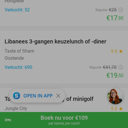
Hooglede
Verkocht: 52
€25
Regulier
€17
,90
favorite_border
Libanees 3-gangen keuzelunch of -diner
53%
Taste of Sham
9.5
star
Oostende
Verkocht: 690
€41
,70
Regulier
€19
,50
favorite_border
close
OPEN IN APP
Toegang tot Jungle City of minigolf
18%
Jungle City
9.0
star
Tournai
Boek nu voor €109
hotel
shopping_cart
Boek nu
navigate_next
per kamer, per nacht
Verkocht: 1.806
€23
Regulier