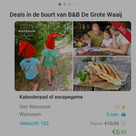
Deals in de buurt van B&B De Grote Waaij
34%
favorite_border
Kabouterpad of escapegame
Van Wanssum
10
star
Wanssum
3 min.
directions_car
Verkocht: 102
€10
,50
Regulier
€6
,95