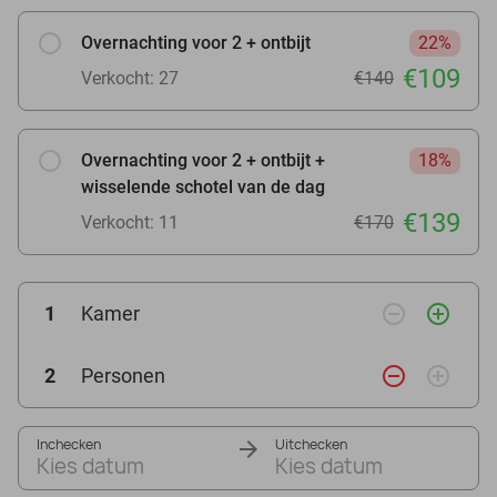
Overnachting voor 2 + ontbijt
22%
€109
Verkocht: 27
€140
Overnachting voor 2 + ontbijt +
18%
wisselende schotel van de dag
€139
Verkocht: 11
€170
remove_circle_outline
add_circle_outline
1
Kamer
remove_circle_outline
add_circle_outline
2
Personen
Inchecken
Uitchecken
Kies datum
Kies datum