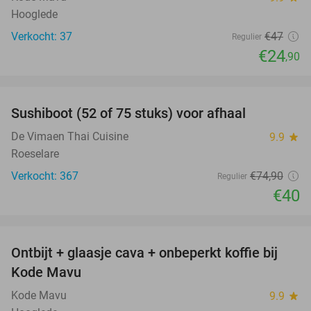
Hooglede
Verkocht: 37
€47
Regulier
€24
,90
favorite_border
Sushiboot (52 of 75 stuks) voor afhaal
47%
De Vimaen Thai Cuisine
9.9
star
Roeselare
Verkocht: 367
€74
,90
Regulier
€40
favorite_border
Ontbijt + glaasje cava + onbeperkt koffie bij
28%
Kode Mavu
Kode Mavu
9.9
star