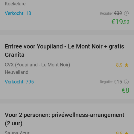
Koekelare
Verkocht: 18
€32
Regulier
€19
,90
favorite_border
Entree voor Youpiland - Le Mont Noir + gratis
47%
Granita
CVX (Youpiland - Le Mont Noir)
8.9
star
Heuvelland
Verkocht: 795
€15
Regulier
€8
favorite_border
Voor 2 personen: privéwellness-arrangement
32%
(2 uur)
Sauna Azur
9.8
star