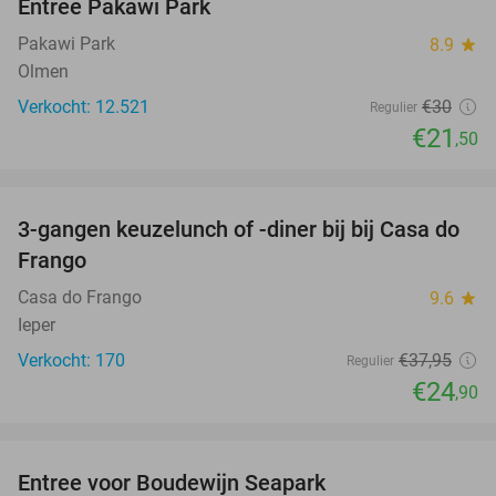
Entree Pakawi Park
28%
Pakawi Park
8.9
star
Olmen
Verkocht: 12.521
€30
Regulier
€21
,50
favorite_border
3-gangen keuzelunch of -diner bij bij Casa do
34%
Frango
Casa do Frango
9.6
star
Ieper
Verkocht: 170
€37
,95
Regulier
€24
,90
favorite_border
Entree voor Boudewijn Seapark
35%