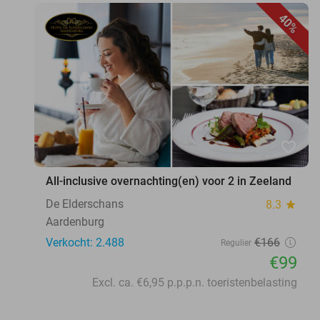
40%
favorite_border
All-inclusive overnachting(en) voor 2 in Zeeland
De Elderschans
8.3
star
Aardenburg
Verkocht: 2.488
€166
Regulier
€99
Excl. ca. €6,95 p.p.p.n. toeristenbelasting