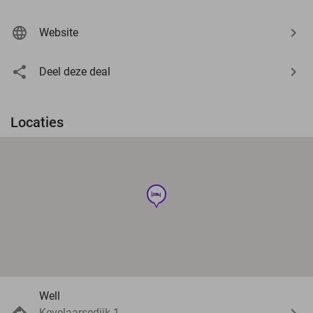
Website
Deel deze deal
Locaties
hotel
Well
Kevelaarsedijk 1