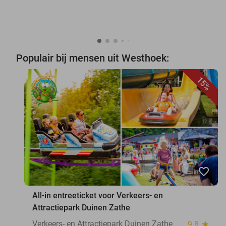
Populair bij mensen uit Westhoek:
15%
favorite_border
All-in entreeticket voor Verkeers- en
Attractiepark Duinen Zathe
Verkeers- en Attractiepark Duinen Zathe
9.8
star