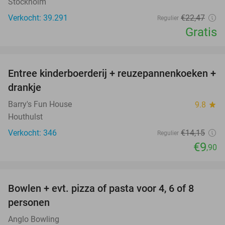
Stockholm
Verkocht: 39.291
€22
,47
Regulier
Gratis
favorite_border
Entree kinderboerderij + reuzepannenkoeken +
30%
drankje
Barry's Fun House
9.8
star
Houthulst
Verkocht: 346
€14
,15
Regulier
€9
,90
favorite_border
Bowlen + evt. pizza of pasta voor 4, 6 of 8
38%
personen
Anglo Bowling