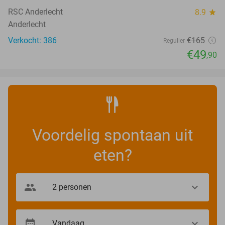
RSC Anderlecht
8.9
star
Anderlecht
Verkocht: 386
€165
Regulier
€49
,90
Voordelig spontaan uit
eten?