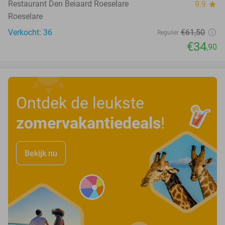
Restaurant Den Beiaard Roeselare
9.9
star
Roeselare
Verkocht: 36
€61
,50
Regulier
€34
,90
Ontdek de leukste
zomervakantiedeals
!
Bekijk nu