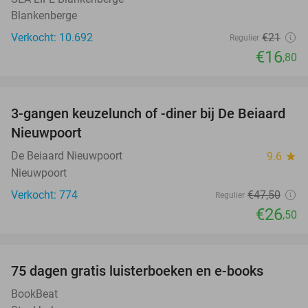
Blankenberge
Verkocht: 10.692
€21
Regulier
€16
,80
favorite_border
3-gangen keuzelunch of -diner bij De Beiaard
44%
Nieuwpoort
De Beiaard Nieuwpoort
9.6
star
Nieuwpoort
Verkocht: 774
€47
,50
Regulier
€26
,50
favorite_border
100%
75 dagen gratis luisterboeken en e-books
BookBeat