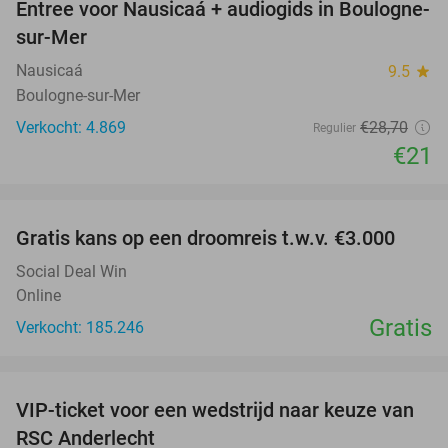
Entree voor Nausicaá + audiogids in Boulogne-
27%
sur-Mer
Nausicaá
9.5
star
Boulogne-sur-Mer
Verkocht: 4.869
€28
,70
Regulier
€21
favorite_border
Gratis kans op een droomreis t.w.v. €3.000
Social Deal Win
Online
Gratis
Verkocht: 185.246
favorite_border
VIP-ticket voor een wedstrijd naar keuze van
70%
RSC Anderlecht