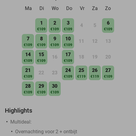
Ma
Di
Wo
Do
Vr
Za
Zo
1
2
3
6
4
5
€109
€109
€109
€109
7
8
9
10
11
12
13
€109
€109
€109
€109
14
15
17
16
18
19
20
€109
€109
€109
21
24
25
26
27
22
23
€109
€109
€119
€119
€109
28
29
30
€109
€109
€109
Highlights
Multideal:
Overnachting voor 2 + ontbijt