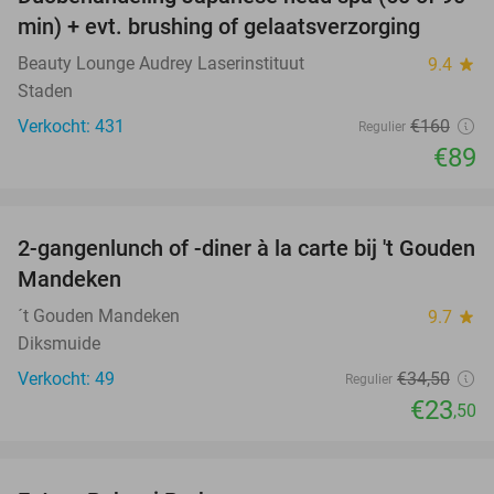
44%
min) + evt. brushing of gelaatsverzorging
Beauty Lounge Audrey Laserinstituut
9.4
star
Staden
Verkocht: 431
€160
Regulier
€89
favorite_border
2-gangenlunch of -diner à la carte bij 't Gouden
32%
Mandeken
´t Gouden Mandeken
9.7
star
Diksmuide
Verkocht: 49
€34
,50
Regulier
€23
,50
favorite_border