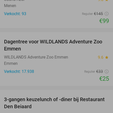
Menen
Verkocht: 93
€145
Regulier
€99
favorite_border
Dagentree voor WILDLANDS Adventure Zoo
24%
Emmen
WILDLANDS Adventure Zoo Emmen
9.6
star
Emmen
Verkocht: 17.938
€33
Regulier
€25
favorite_border
3-gangen keuzelunch of -diner bij Restaurant
43%
Den Beiaard