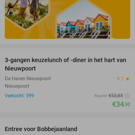
favorite_border
3-gangen keuzelunch of -diner in het hart van
35%
Nieuwpoort
De Haven Nieuwpoort
9.7
star
Nieuwpoort
Verkocht: 399
€53
,85
Regulier
€34
,90
favorite_border
Entree voor Bobbejaanland
40%