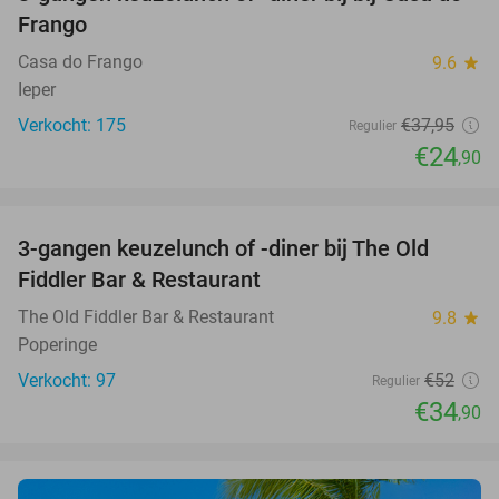
34%
Frango
Casa do Frango
9.6
star
Ieper
Verkocht: 175
€37
,95
Regulier
€24
,90
favorite_border
3-gangen keuzelunch of -diner bij The Old
33%
Fiddler Bar & Restaurant
The Old Fiddler Bar & Restaurant
9.8
star
Poperinge
Verkocht: 97
€52
Regulier
€34
,90