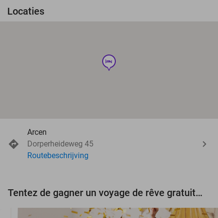
Locaties
hotel
Arcen
Dorperheideweg 45
Routebeschrijving
Tentez de gagner un voyage de rêve gratuit d'une valeur de 3.000 € !