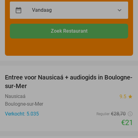
Zoek Restaurant
favorite_border
Entree voor Nausicaá + audiogids in Boulogne-
27%
sur-Mer
Nausicaá
9.5
star
Boulogne-sur-Mer
Verkocht: 5.035
€28
,70
Regulier
€21
favorite_border