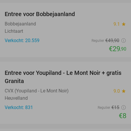
Entree voor Bobbejaanland
40%
Bobbejaanland
9.1
star
Lichtaart
Verkocht: 20.559
€49
,90
Regulier
€29
,90
favorite_border
Entree voor Youpiland - Le Mont Noir + gratis
47%
Granita
CVX (Youpiland - Le Mont Noir)
9.0
star
Heuvelland
Verkocht: 831
€15
Regulier
€8
favorite_border