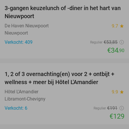
3-gangen keuzelunch of -diner in het hart van
35%
Nieuwpoort
De Haven Nieuwpoort
9.7
star
Nieuwpoort
Verkocht: 409
€53
,85
Regulier
€34
,90
favorite_border
1, 2 of 3 overnachting(en) voor 2 + ontbijt +
32%
NEW
wellness + meer bij Hôtel L'Amandier
TODAY
Hôtel L'Amandier
9.9
star
Libramont-Chevigny
Verkocht: 6
€191
Regulier
€129
favorite_border