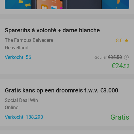
favorite_border
Spareribs à volonté + dame blanche
30%
The Famous Belvedere
8.0
star
Heuvelland
Verkocht: 56
€35
,50
Regulier
€24
,90
favorite_border
Gratis kans op een droomreis t.w.v. €3.000
Social Deal Win
Online
Gratis
Verkocht: 188.290
favorite_border