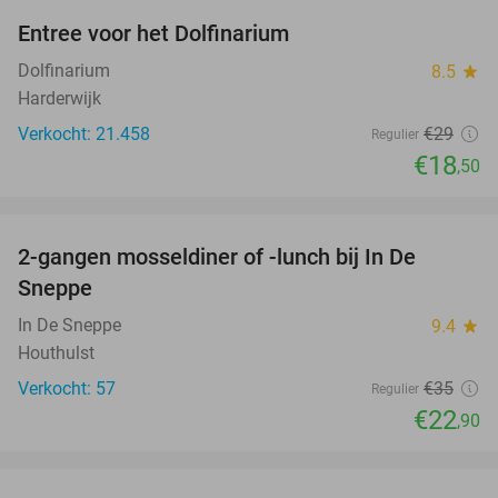
Entree voor het Dolfinarium
36%
Dolfinarium
8.5
star
Harderwijk
Verkocht: 21.458
€29
Regulier
€18
,50
favorite_border
2-gangen mosseldiner of -lunch bij In De
35%
Sneppe
In De Sneppe
9.4
star
Houthulst
Verkocht: 57
€35
Regulier
€22
,90
favorite_border