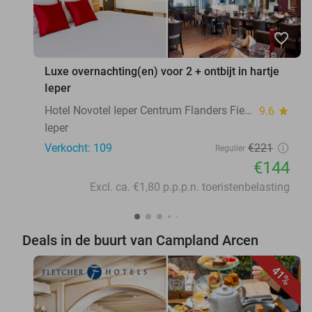
favorite_border
Luxe overnachting(en) voor 2 + ontbijt in hartje
Ieper
Hotel Novotel Ieper Centrum Flanders Fields
9.6
star
Ieper
Verkocht: 109
€221
Regulier
€144
Excl. ca. €1,80 p.p.p.n. toeristenbelasting
Deals in de buurt van Campland Arcen
41%