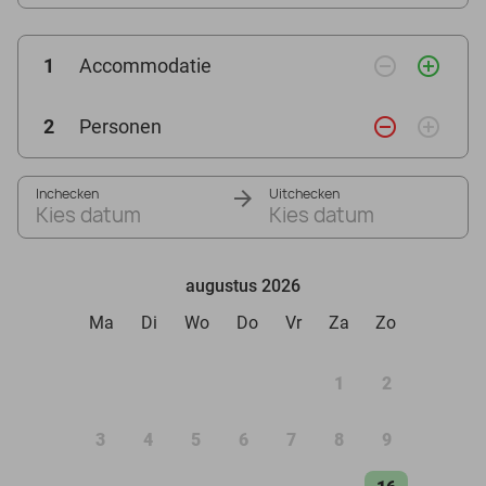
remove_circle_outline
add_circle_outline
1
Accommodatie
remove_circle_outline
add_circle_outline
2
Personen
Inchecken
Uitchecken
Kies datum
Kies datum
augustus 2026
Ma
Di
Wo
Do
Vr
Za
Zo
1
2
3
4
5
6
7
8
9