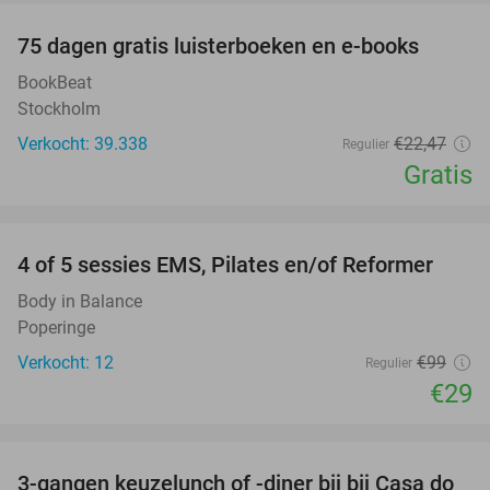
100%
75 dagen gratis luisterboeken en e-books
BookBeat
Stockholm
Verkocht: 39.338
€22
,47
Regulier
Gratis
favorite_border
4 of 5 sessies EMS, Pilates en/of Reformer
71%
Body in Balance
Poperinge
Verkocht: 12
€99
Regulier
€29
favorite_border
3-gangen keuzelunch of -diner bij bij Casa do