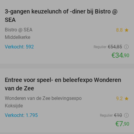
3-gangen keuzelunch of -diner bij Bistro @
36%
SEA
Bistro @ SEA
8.8
star
Middelkerke
Verkocht: 592
€54
,85
Regulier
€34
,90
favorite_border
Entree voor speel- en beleefexpo Wonderen
21%
van de Zee
Wonderen van de Zee belevingsexpo
9.2
star
Koksijde
Verkocht: 1.795
€10
Regulier
€7
,90
favorite_border