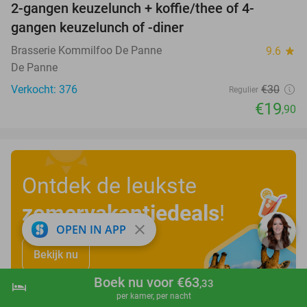
2-gangen keuzelunch + koffie/thee of 4-
34%
gangen keuzelunch of -diner
Brasserie Kommilfoo De Panne
9.6
star
De Panne
Verkocht: 376
€30
Regulier
€19
,90
Ontdek de leukste
zomervakantiedeals
!
close
OPEN IN APP
Bekijk nu
Boek nu voor €63
,33
hotel
shopping_cart
Boek nu
navigate_next
per kamer, per nacht