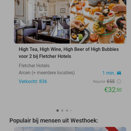
favorite_border
High Tea, High Wine, High Beer of High Bubbles
voor 2 bij Fletcher Hotels
Fletcher Hotels
Arcen (+ meerdere locaties)
1 min.
directions_car
Verkocht: 836
€55
Regulier
€32
,50
Populair bij mensen uit Westhoek: