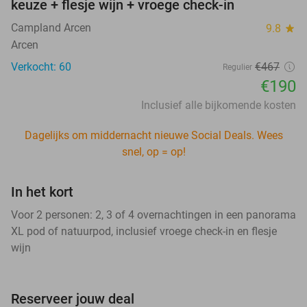
keuze + flesje wijn + vroege check-in
Campland Arcen
9.8
star
Arcen
Verkocht: 60
€467
Regulier
€190
Inclusief alle bijkomende kosten
Dagelijks om middernacht nieuwe Social Deals. Wees
snel, op = op!
In het kort
Voor 2 personen: 2, 3 of 4 overnachtingen in een panorama
XL pod of natuurpod, inclusief vroege check-in en flesje
wijn
Reserveer jouw deal