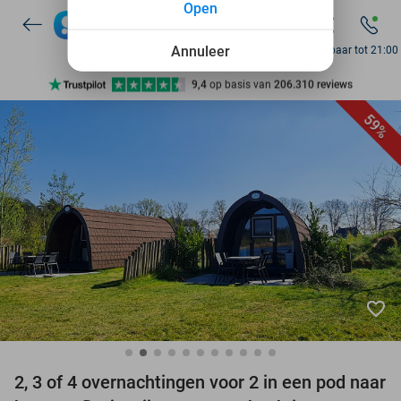
Open
7 dagen per week beschikbaar
10+ miljoen leden
Annuleer
Bereikbaar tot 21:00
9,4
op basis van
206.310 reviews
Ontdek 15.000+ deals
59%
7 dagen per week beschikbaar
10+ miljoen leden
favorite_border
2, 3 of 4 overnachtingen voor 2 in een pod naar