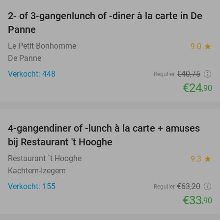
2- of 3-gangenlunch of -diner à la carte in De
39%
Panne
Le Petit Bonhomme
9.0
star
De Panne
Verkocht: 448
€40
,75
Regulier
€24
,90
favorite_border
4-gangendiner of -lunch à la carte + amuses
46%
bij Restaurant 't Hooghe
Restaurant ´t Hooghe
9.3
star
Kachtem-Izegem
Verkocht: 155
€63
,20
Regulier
€33
,90
favorite_border