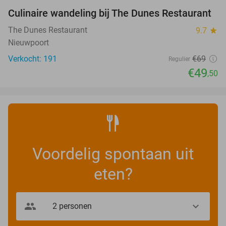
Culinaire wandeling bij The Dunes Restaurant
28%
The Dunes Restaurant
9.7
star
Nieuwpoort
Verkocht: 191
€69
Regulier
€49
,50
Voordelig spontaan uit
eten?