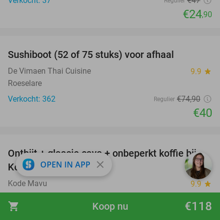
Verkocht: 37
€47
Regulier
€24
,90
favorite_border
Sushiboot (52 of 75 stuks) voor afhaal
47%
De Vimaen Thai Cuisine
9.9
star
Roeselare
Verkocht: 362
€74
,90
Regulier
€40
favorite_border
Ontbijt + glaasje cava + onbeperkt koffie bij
28%
close
OPEN IN APP
Kode Mavu
Kode Mavu
9.9
star
Hooglede
€118
shopping_cart
Koop nu
Verkocht: 52
€25
Regulier