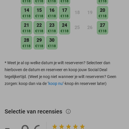
€118
€118
€118
€118
€118
14
15
16
17
20
18
19
€118
€118
€118
€118
€118
21
22
23
24
27
25
26
€118
€118
€118
€118
€118
28
29
30
€118
€118
€118
*
Weet je al op welke datum je wilt reserveren? Selecteer dan
hierboven de datum en reserveer en koop jouw Social Deal
tegelijkertijd. (Weet je nog niet wanneer je wilt reserveren? Geen
zorgen: koop dan via de ‘
koop nu
’-knop én reserveer later)
Selectie van recensies
info_outlined