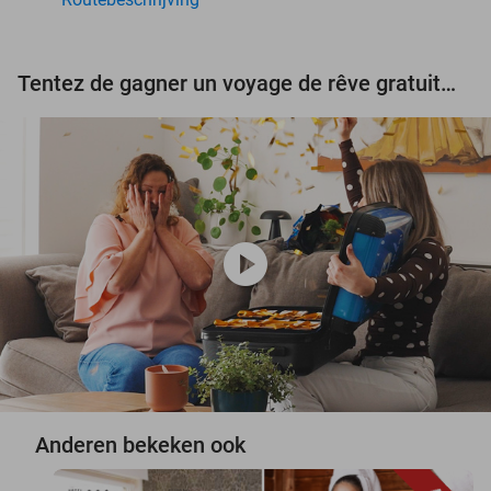
Tentez de gagner un voyage de rêve gratuit d'une valeur de 3.000 € !
play_circle
Anderen bekeken ook