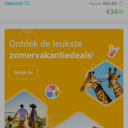
Verkocht: 31
€61
,50
Regulier
€34
,90
Ontdek de leukste
zomervakantiedeals
!
Bekijk nu