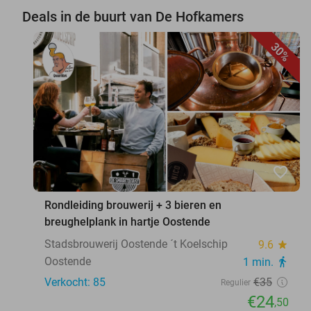
Deals in de buurt van De Hofkamers
30%
favorite_border
Rondleiding brouwerij + 3 bieren en
breughelplank in hartje Oostende
Stadsbrouwerij Oostende ´t Koelschip
9.6
star
Oostende
1 min.
directions_walk
Verkocht: 85
€35
Regulier
€24
,50