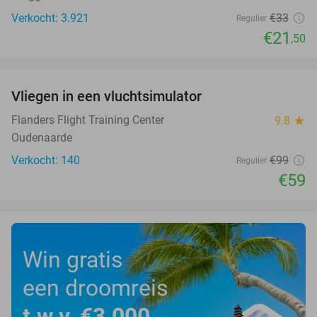
Verkocht: 3.921
€33
Regulier
€21
,50
favorite_border
Vliegen in een vluchtsimulator
40%
Flanders Flight Training Center
9.8
star
Oudenaarde
Verkocht: 140
€99
Regulier
€59
Win gratis
een droomreis
t.w.v. €3.000