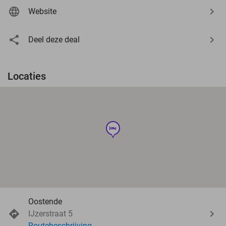
Website
Deel deze deal
Locaties
hotel
Oostende
IJzerstraat 5
Routebeschrijving