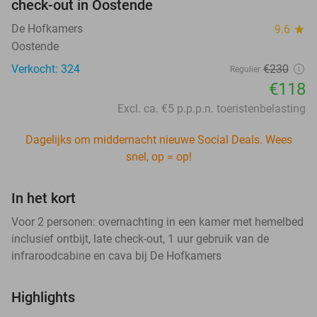
check-out in Oostende
De Hofkamers
9.6
star
Oostende
Verkocht: 324
€230
Regulier
€118
Excl. ca. €5 p.p.p.n. toeristenbelasting
Dagelijks om middernacht nieuwe Social Deals. Wees
snel, op = op!
In het kort
Voor 2 personen: overnachting in een kamer met hemelbed
inclusief ontbijt, late check-out, 1 uur gebruik van de
infraroodcabine en cava bij De Hofkamers
Highlights