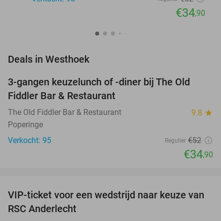
€34
,90
favorite_border
Deals in Westhoek
3-gangen keuzelunch of -diner bij The Old
33%
Fiddler Bar & Restaurant
The Old Fiddler Bar & Restaurant
9.8
star
Poperinge
Verkocht: 95
€52
Regulier
€34
,90
favorite_border
VIP-ticket voor een wedstrijd naar keuze van
70%
RSC Anderlecht