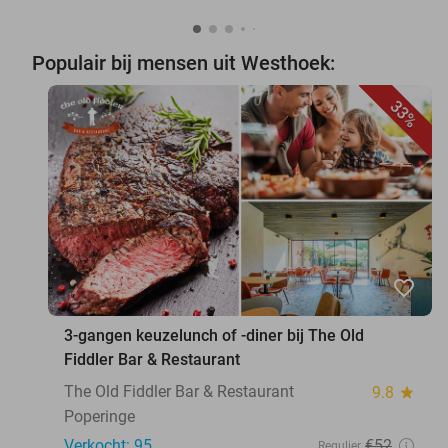
Populair bij mensen uit Westhoek:
33%
favorite_border
3-gangen keuzelunch of -diner bij The Old
Fiddler Bar & Restaurant
The Old Fiddler Bar & Restaurant
9.8
star
Poperinge
Verkocht: 95
€52
Regulier