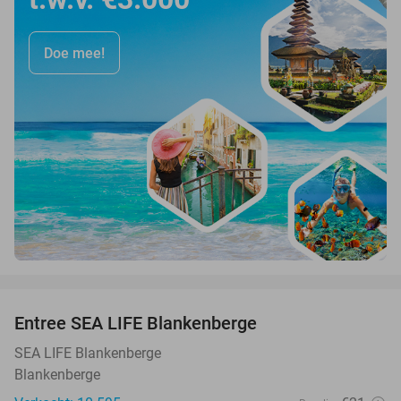
Doe mee!
favorite_border
Entree SEA LIFE Blankenberge
20%
SEA LIFE Blankenberge
Blankenberge