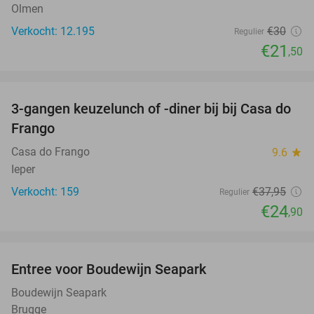
Olmen
Verkocht: 12.195
€30
Regulier
€21
,50
favorite_border
3-gangen keuzelunch of -diner bij bij Casa do
34%
Frango
Casa do Frango
9.6
star
Ieper
Verkocht: 159
€37
,95
Regulier
€24
,90
favorite_border
Entree voor Boudewijn Seapark
35%
Boudewijn Seapark
Brugge