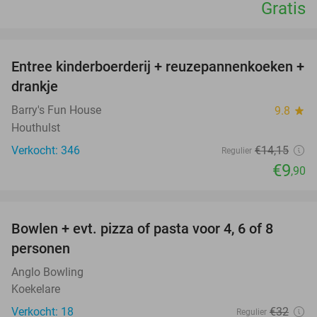
Gratis
favorite_border
Entree kinderboerderij + reuzepannenkoeken +
30%
drankje
Barry's Fun House
9.8
star
Houthulst
Verkocht: 346
€14
,15
Regulier
€9
,90
favorite_border
Bowlen + evt. pizza of pasta voor 4, 6 of 8
38%
personen
Anglo Bowling
Koekelare
Verkocht: 18
€32
Regulier