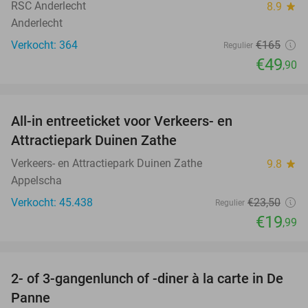
RSC Anderlecht
8.9
star
Anderlecht
Verkocht: 364
€165
Regulier
€49
,90
favorite_border
All-in entreeticket voor Verkeers- en
15%
Attractiepark Duinen Zathe
Verkeers- en Attractiepark Duinen Zathe
9.8
star
Appelscha
Verkocht: 45.438
€23
,50
Regulier
€19
,99
favorite_border
2- of 3-gangenlunch of -diner à la carte in De
39%
Panne