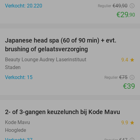
Verkocht: 20.220
€49
,90
Regulier
€29
,90
favorite_border
Japanese head spa (60 of 90 min) + evt.
48%
brushing of gelaatsverzorging
Beauty Lounge Audrey Laserinstituut
9.4
star
Staden
Verkocht: 15
€75
Regulier
€39
favorite_border
2- of 3-gangen keuzelunch bij Kode Mavu
47%
Kode Mavu
9.9
star
Hooglede