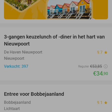
favorite_border
3-gangen keuzelunch of -diner in het hart van
35%
Nieuwpoort
De Haven Nieuwpoort
9.7
star
Nieuwpoort
Verkocht: 397
€53
,85
Regulier
€34
,90
favorite_border
Entree voor Bobbejaanland
40%
Bobbejaanland
9.1
star
Lichtaart