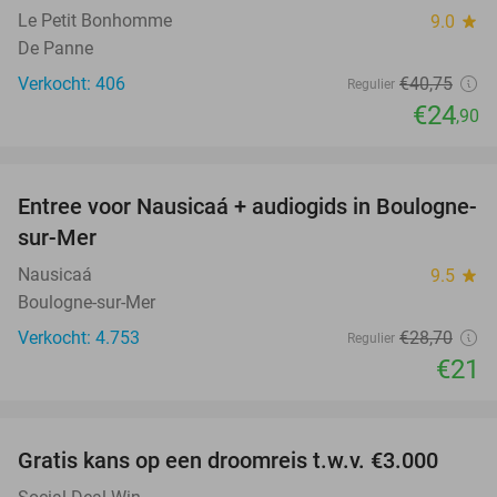
Le Petit Bonhomme
9.0
star
De Panne
Verkocht: 406
€40
,75
Regulier
€24
,90
favorite_border
Entree voor Nausicaá + audiogids in Boulogne-
27%
sur-Mer
Nausicaá
9.5
star
Boulogne-sur-Mer
Verkocht: 4.753
€28
,70
Regulier
€21
favorite_border
Gratis kans op een droomreis t.w.v. €3.000