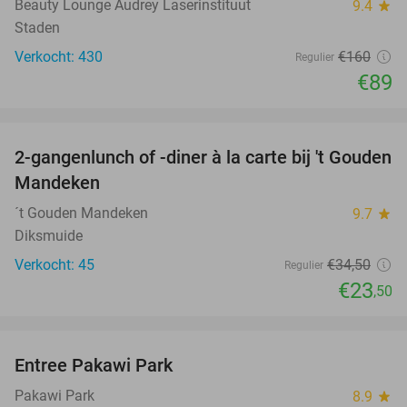
Beauty Lounge Audrey Laserinstituut
9.4
star
Staden
Verkocht: 430
€160
Regulier
€89
favorite_border
2-gangenlunch of -diner à la carte bij 't Gouden
32%
Mandeken
´t Gouden Mandeken
9.7
star
Diksmuide
Verkocht: 45
€34
,50
Regulier
€23
,50
favorite_border
Entree Pakawi Park
28%
Pakawi Park
8.9
star