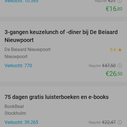
Verkocht: 10.595
€21
Regulier
€16
,80
favorite_border
3-gangen keuzelunch of -diner bij De Beiaard
44%
Nieuwpoort
De Beiaard Nieuwpoort
9.6
star
Nieuwpoort
Verkocht: 770
€47
,50
Regulier
€26
,50
favorite_border
100%
75 dagen gratis luisterboeken en e-books
BookBeat
Stockholm
Verkocht: 39.265
€22
,47
Regulier