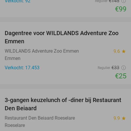
Verkocht: 92
€145
Regulier
€99
favorite_border
Dagentree voor WILDLANDS Adventure Zoo
24%
Emmen
WILDLANDS Adventure Zoo Emmen
9.6
star
Emmen
Verkocht: 17.453
€33
Regulier
€25
favorite_border
3-gangen keuzelunch of -diner bij Restaurant
43%
Den Beiaard
Restaurant Den Beiaard Roeselare
9.9
star
Roeselare