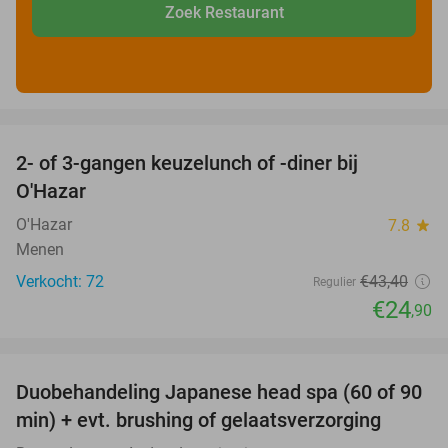
Zoek Restaurant
favorite_border
2- of 3-gangen keuzelunch of -diner bij
43%
O'Hazar
O'Hazar
7.8
star
Menen
Verkocht: 72
€43
,40
Regulier
€24
,90
favorite_border
Duobehandeling Japanese head spa (60 of 90
44%
min) + evt. brushing of gelaatsverzorging