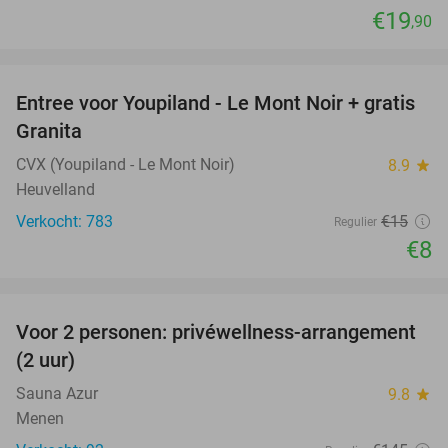
€19
,90
favorite_border
Entree voor Youpiland - Le Mont Noir + gratis
47%
Granita
CVX (Youpiland - Le Mont Noir)
8.9
star
Heuvelland
Verkocht: 783
€15
Regulier
€8
favorite_border
Voor 2 personen: privéwellness-arrangement
32%
(2 uur)
Sauna Azur
9.8
star
Menen