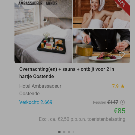
42%
favorite_border
Overnachting(en) + sauna + ontbijt voor 2 in
hartje Oostende
Hotel Ambassadeur
7.9
star
Oostende
Verkocht: 2.669
€147
Regulier
€85
Excl. ca. €2,50 p.p.p.n. toeristenbelasting