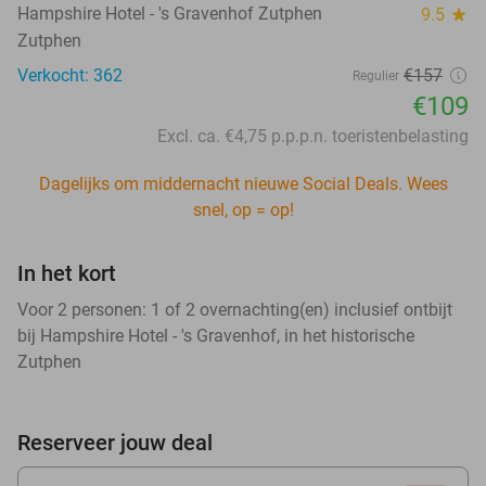
Hampshire Hotel - 's Gravenhof Zutphen
9.5
star
Zutphen
Verkocht: 362
€157
Regulier
€109
Excl. ca. €4,75 p.p.p.n. toeristenbelasting
Dagelijks om middernacht nieuwe Social Deals. Wees
snel, op = op!
In het kort
Voor 2 personen: 1 of 2 overnachting(en) inclusief ontbijt
bij Hampshire Hotel - 's Gravenhof, in het historische
Zutphen
Reserveer jouw deal