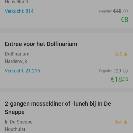
Heuvelland
Verkocht: 814
€15
Regulier
€8
favorite_border
Entree voor het Dolfinarium
36%
Dolfinarium
8.5
star
Harderwijk
Verkocht: 21.215
€29
Regulier
€18
,50
favorite_border
2-gangen mosseldiner of -lunch bij In De
35%
Sneppe
In De Sneppe
9.4
star
Houthulst