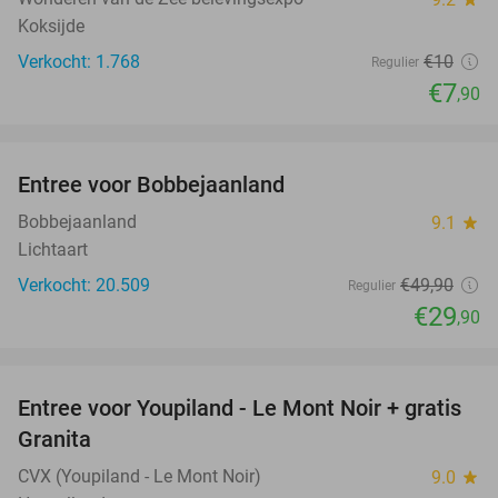
Koksijde
Verkocht: 1.768
€10
Regulier
€7
,90
favorite_border
Entree voor Bobbejaanland
40%
Bobbejaanland
9.1
star
Lichtaart
Verkocht: 20.509
€49
,90
Regulier
€29
,90
favorite_border
Entree voor Youpiland - Le Mont Noir + gratis
47%
Granita
CVX (Youpiland - Le Mont Noir)
9.0
star