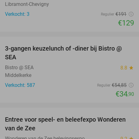
Libramont-Chevigny
Verkocht: 3
€191
Regulier
€129
favorite_border
3-gangen keuzelunch of -diner bij Bistro @
36%
SEA
Bistro @ SEA
8.8
star
Middelkerke
Verkocht: 587
€54
,85
Regulier
€34
,90
favorite_border
Entree voor speel- en beleefexpo Wonderen
21%
van de Zee
Wonderen van de Zee belevingsexpo
9.2
star