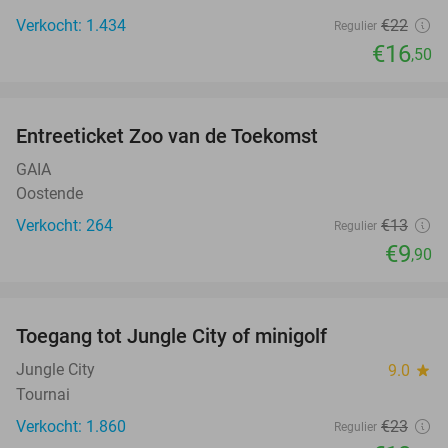
Verkocht: 1.434
€22
Regulier
€16
,50
favorite_border
Entreeticket Zoo van de Toekomst
24%
GAIA
Oostende
Verkocht: 264
€13
Regulier
€9
,90
favorite_border
Toegang tot Jungle City of minigolf
18%
Jungle City
9.0
star
Tournai
Verkocht: 1.860
€23
Regulier