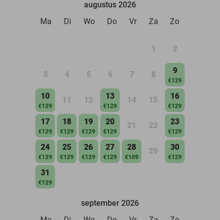
augustus 2026
Ma
Di
Wo
Do
Vr
Za
Zo
1
2
9
3
4
5
6
7
8
€129
10
13
16
11
12
14
15
€129
€129
€129
17
18
19
20
23
21
22
€129
€129
€129
€129
€129
24
25
26
27
28
30
29
€129
€129
€129
€129
€109
€129
31
€129
september 2026
Ma
Di
Wo
Do
Vr
Za
Zo