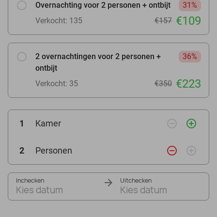
Overnachting voor 2 personen + ontbijt
31%
€109
Verkocht: 135
€157
2 overnachtingen voor 2 personen +
36%
ontbijt
€223
Verkocht: 35
€350
remove_circle_outline
add_circle_outline
1
Kamer
remove_circle_outline
add_circle_outline
2
Personen
Inchecken
Uitchecken
Kies datum
Kies datum