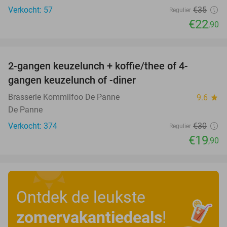
Verkocht: 57
€35
Regulier
€22
,90
favorite_border
2-gangen keuzelunch + koffie/thee of 4-
34%
gangen keuzelunch of -diner
Brasserie Kommilfoo De Panne
9.6
star
De Panne
Verkocht: 374
€30
Regulier
€19
,90
Ontdek de leukste
zomervakantiedeals
!