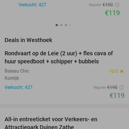
Verkocht: 427
€190
Regulier
€119
favorite_border
Deals in Westhoek
Rondvaart op de Leie (2 uur) + fles cava of
37%
huur speedboot + schipper + bubbels
Bateau Chic
10.0
star
Kortrijk
Verkocht: 427
€190
Regulier
€119
favorite_border
All-in entreeticket voor Verkeers- en
15%
Attractiepark Duinen Zathe