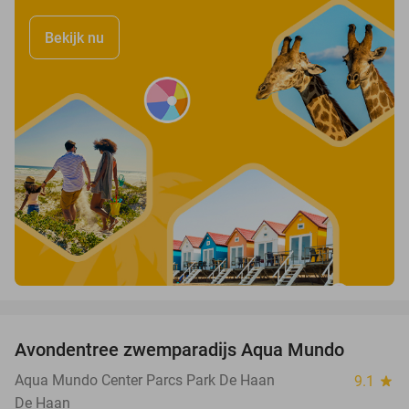
Bekijk nu
favorite_border
Avondentree zwemparadijs Aqua Mundo
25%
Aqua Mundo Center Parcs Park De Haan
9.1
star
De Haan