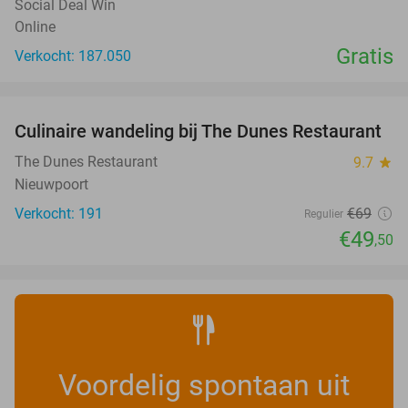
Social Deal Win
Online
Gratis
Verkocht: 187.050
favorite_border
Culinaire wandeling bij The Dunes Restaurant
28%
The Dunes Restaurant
9.7
star
Nieuwpoort
Verkocht: 191
€69
Regulier
€49
,50
Voordelig spontaan uit