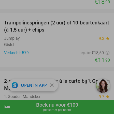
€18
,90
favorite_border
Trampolinespringen (2 uur) of 10-beurtenkaart
36%
(à 1,5 uur) + chips
Jumplay
9.3
star
Gistel
Verkocht: 579
€18
,50
Regulier
€11
,90
favorite_border
2-gangenlunch of -diner à la carte bij 't Gouden
32%
close
OPEN IN APP
Mandeken
´t Gouden Mandeken
9.7
star
Diksmuide
Boek nu voor €109
hotel
shopping_cart
Boek nu
navigate_next
per kamer, per nacht
Verkocht: 49
€34
,50
Regulier