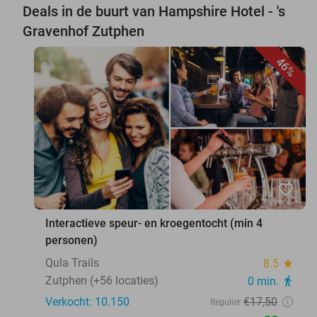
Deals in de buurt van Hampshire Hotel - 's
Gravenhof Zutphen
46%
favorite_border
Interactieve speur- en kroegentocht (min 4
personen)
Qula Trails
8.5
star
Zutphen (+56 locaties)
0 min.
directions_walk
Verkocht: 10.150
€17
,50
Regulier