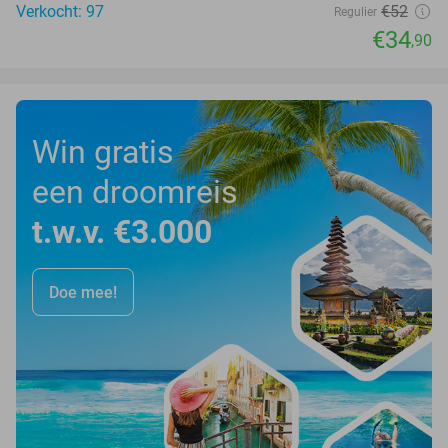
Verkocht: 97
€52
Regulier
€34
,90
Win gratis
een droomreis
t.w.v. €3.000
Doe mee!