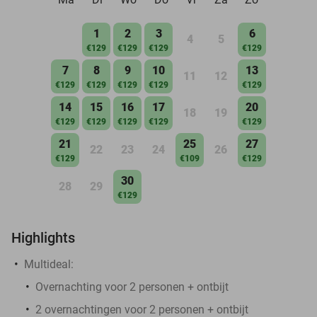
1
2
3
6
4
5
€129
€129
€129
€129
7
8
9
10
13
11
12
€129
€129
€129
€129
€129
14
15
16
17
20
18
19
€129
€129
€129
€129
€129
21
25
27
22
23
24
26
€129
€109
€129
30
28
29
€129
Highlights
Multideal:
Overnachting voor 2 personen + ontbijt
2 overnachtingen voor 2 personen + ontbijt