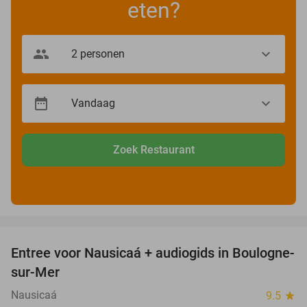
eten?
Zoek Restaurant
favorite_border
Entree voor Nausicaá + audiogids in Boulogne-
27%
sur-Mer
Nausicaá
9.5
star