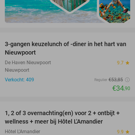
favorite_border
3-gangen keuzelunch of -diner in het hart van
35%
Nieuwpoort
De Haven Nieuwpoort
9.7
star
Nieuwpoort
Verkocht: 409
€53
,85
Regulier
€34
,90
favorite_border
1, 2 of 3 overnachting(en) voor 2 + ontbijt +
32%
NEW
wellness + meer bij Hôtel L'Amandier
TODAY
Hôtel L'Amandier
9.9
star