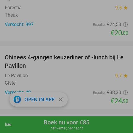
Forestia
9.5
star
Theux
Verkocht: 997
€24
,50
Regulier
€20
,80
favorite_border
Chinees 4-gangen keuzediner of -lunch bij Le
35%
Pavillon
Le Pavillon
9.7
star
Gistel
Verkocht: 49
€38
,30
Regulier
close
OPEN IN APP
€24
,90
favorite_border
Boek nu voor €85
hotel
shopping_cart
Boek nu
navigate_next
Entree SEA LIFE Blankenberge
20%
per kamer, per nacht