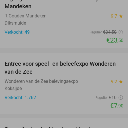
32%
Mandeken
´t Gouden Mandeken
9.7
star
Diksmuide
Verkocht: 49
€34
,50
Regulier
€23
,50
favorite_border
Entree voor speel- en beleefexpo Wonderen
21%
van de Zee
Wonderen van de Zee belevingsexpo
9.2
star
Koksijde
Verkocht: 1.762
€10
Regulier
€7
,90
favorite_border