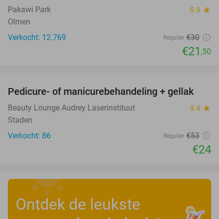
Pakawi Park
8.9
star
Olmen
Verkocht: 12.769
€30
Regulier
€21
,50
favorite_border
Pedicure- of manicurebehandeling + gellak
55%
Beauty Lounge Audrey Laserinstituut
9.4
star
Staden
Verkocht: 86
€53
Regulier
€24
Ontdek de leukste