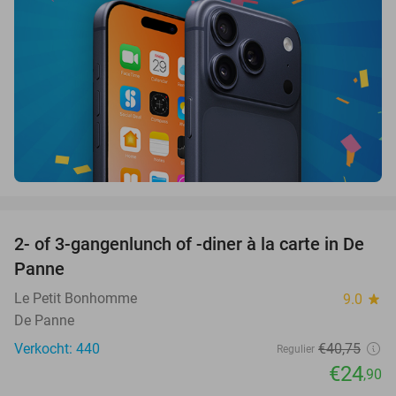
favorite_border
2- of 3-gangenlunch of -diner à la carte in De
39%
Panne
Le Petit Bonhomme
9.0
star
De Panne
Verkocht: 440
€40
,75
Regulier
€24
,90