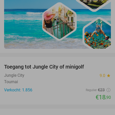
favorite_border
Toegang tot Jungle City of minigolf
18%
Jungle City
9.0
star
Tournai
Verkocht: 1.856
€23
Regulier
€18
,90
favorite_border