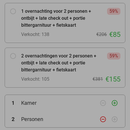
1 overnachting voor 2 personen +
59%
ontbijt + late check out + portie
bittergarnituur + fietskaart
€85
Verkocht: 138
€206
2 overnachtingen voor 2 personen +
59%
ontbijt + late check out + portie
bittergarnituur + fietskaart
€155
Verkocht: 105
€381
remove_circle_outline
add_circle_outline
1
Kamer
remove_circle_outline
add_circle_outline
2
Personen