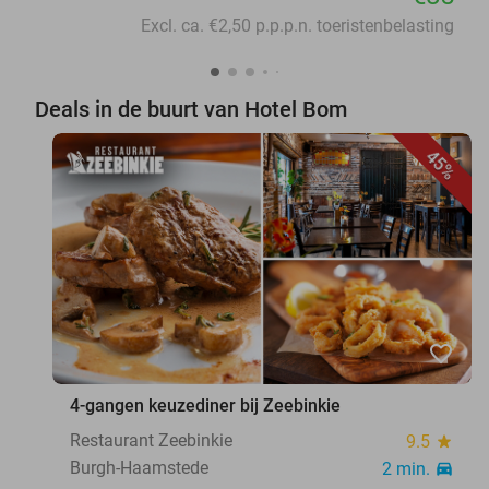
Excl. ca. €2,50 p.p.p.n. toeristenbelasting
Deals in de buurt van Hotel Bom
45%
favorite_border
4-gangen keuzediner bij Zeebinkie
Restaurant Zeebinkie
9.5
star
Burgh-Haamstede
2 min.
directions_car