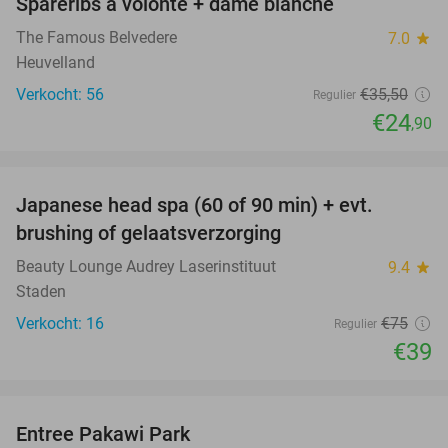
Spareribs à volonté + dame blanche
30%
The Famous Belvedere
7.0
star
Heuvelland
Verkocht: 56
€35
,50
Regulier
€24
,90
favorite_border
Japanese head spa (60 of 90 min) + evt.
48%
brushing of gelaatsverzorging
Beauty Lounge Audrey Laserinstituut
9.4
star
Staden
Verkocht: 16
€75
Regulier
€39
favorite_border
Entree Pakawi Park
28%