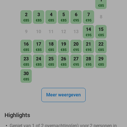
€85
2
3
4
5
6
7
8
€85
€85
€85
€85
€95
€95
14
15
9
10
11
12
13
€95
€85
16
17
18
19
20
21
22
€85
€85
€85
€85
€95
€95
€85
23
24
25
26
27
28
29
€85
€85
€85
€85
€95
€95
€85
30
€85
Meer weergeven
Highlights
Geniet van 1 of 2 overnachting(en) voor 2 personen in