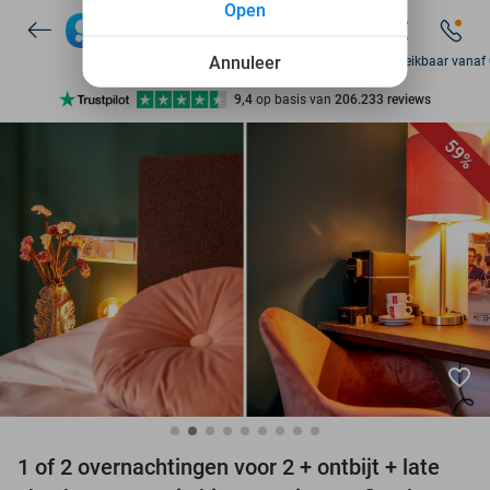
Open
7 dagen per week beschikbaar
10+ miljoen leden
Annuleer
Zo bereikbaar vanaf
9,4
op basis van
206.233 reviews
Ontdek 15.000+ deals
59%
7 dagen per week beschikbaar
10+ miljoen leden
favorite_border
1 of 2 overnachtingen voor 2 + ontbijt + late