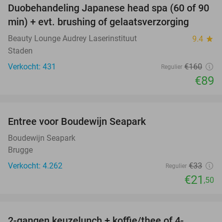
Duobehandeling Japanese head spa (60 of 90
44%
min) + evt. brushing of gelaatsverzorging
Beauty Lounge Audrey Laserinstituut
9.4
star
Staden
Verkocht: 431
€160
Regulier
€89
favorite_border
Entree voor Boudewijn Seapark
35%
Boudewijn Seapark
Brugge
Verkocht: 4.262
€33
Regulier
€21
,50
favorite_border
2-gangen keuzelunch + koffie/thee of 4-