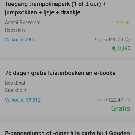
Toegang trampolinepark (1 of 2 uur) +
47%
jumpsokken + ijsje + drankje
Arenal Roeselare
9.5
star
Roeselare
Verkocht: 383
€20
,70
Regulier
€10
,95
favorite_border
100%
75 dagen gratis luisterboeken en e-books
BookBeat
Stockholm
Verkocht: 39.312
€22
,47
Regulier
Gratis
favorite_border
2-gangenlunch of -diner à la carte bij 't Gouden