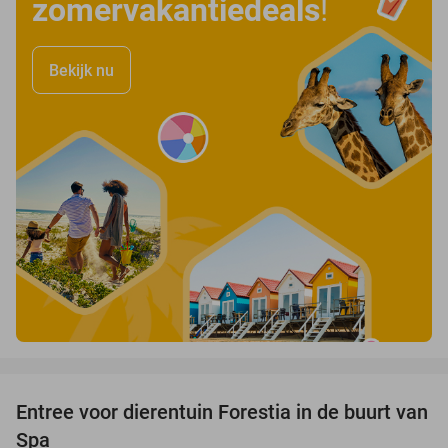
zomervakantiedeals
!
Bekijk nu
favorite_border
Entree voor dierentuin Forestia in de buurt van
15%
Spa