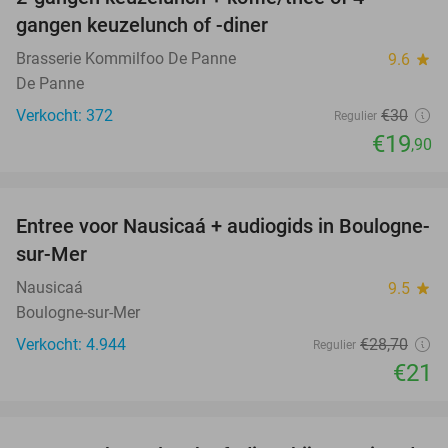
34%
gangen keuzelunch of -diner
Brasserie Kommilfoo De Panne
9.6
star
De Panne
Verkocht: 372
€30
Regulier
€19
,90
favorite_border
Entree voor Nausicaá + audiogids in Boulogne-
27%
sur-Mer
Nausicaá
9.5
star
Boulogne-sur-Mer
Verkocht: 4.944
€28
,70
Regulier
€21
favorite_border