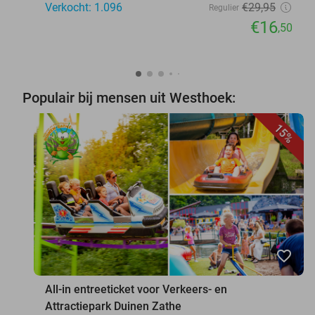
Verkocht: 1.096
€29
,95
Regulier
€16
,50
Populair bij mensen uit Westhoek:
15%
favorite_border
All-in entreeticket voor Verkeers- en
Attractiepark Duinen Zathe