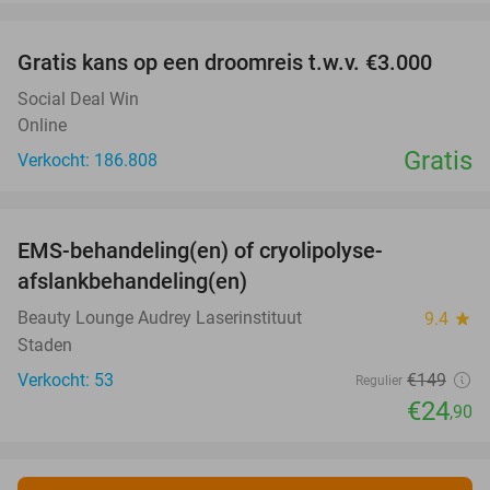
favorite_border
Gratis kans op een droomreis t.w.v. €3.000
Social Deal Win
Online
Gratis
Verkocht: 186.808
favorite_border
EMS-behandeling(en) of cryolipolyse-
83%
afslankbehandeling(en)
Beauty Lounge Audrey Laserinstituut
9.4
star
Staden
Verkocht: 53
€149
Regulier
€24
,90