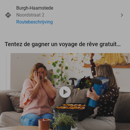
Burgh-Haamstede
Noordstraat 2
Routebeschrijving
Tentez de gagner un voyage de rêve gratuit d'une valeur de 3.000 € !
play_circle