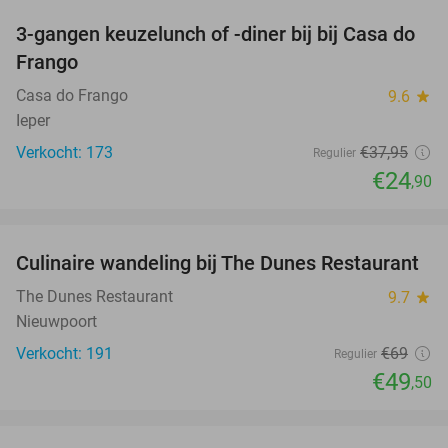
3-gangen keuzelunch of -diner bij bij Casa do
34%
Frango
Casa do Frango
9.6
star
Ieper
Verkocht: 173
€37
,95
Regulier
€24
,90
favorite_border
Culinaire wandeling bij The Dunes Restaurant
28%
The Dunes Restaurant
9.7
star
Nieuwpoort
Verkocht: 191
€69
Regulier
€49
,50
favorite_border