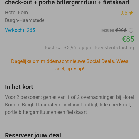
check-out + portie bittergarnituur + fietskaart
Hotel Bom
9.5
star
Burgh-Haamstede
Verkocht: 265
€206
Regulier
€85
Excl. ca. €3,95 p.p.p.n. toeristenbelasting
Dagelijks om middernacht nieuwe Social Deals. Wees
snel, op = op!
In het kort
Voor 2 personen: geniet van 1 of 2 overnachtingen bij Hotel
Bom in Burgh-Haamstede: inclusief ontbijt, late check-out,
portie bittergarnituur en een fietskaart
Reserveer jouw deal