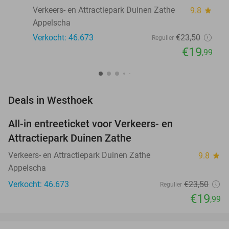
Verkeers- en Attractiepark Duinen Zathe
9.8
star
Appelscha
Verkocht: 46.673
€23
,50
Regulier
€19
,99
favorite_border
Deals in Westhoek
All-in entreeticket voor Verkeers- en
15%
Attractiepark Duinen Zathe
Verkeers- en Attractiepark Duinen Zathe
9.8
star
Appelscha
Verkocht: 46.673
€23
,50
Regulier
€19
,99
favorite_border