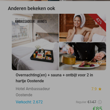
Anderen bekeken ook
42%
favorite_border
Overnachting(en) + sauna + ontbijt voor 2 in
hartje Oostende
Hotel Ambassadeur
7.9
star
Oostende
Verkocht: 2.672
€147
Regulier
€85