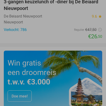
3-gangen keuzelunch of -diner bij De Beiaard
44%
Nieuwpoort
De Beiaard Nieuwpoort
9.6
star
Nieuwpoort
Verkocht: 786
€47
,50
Regulier
€26
,50
Win gratis
een droomreis
t.w.v. €3.000
Doe mee!