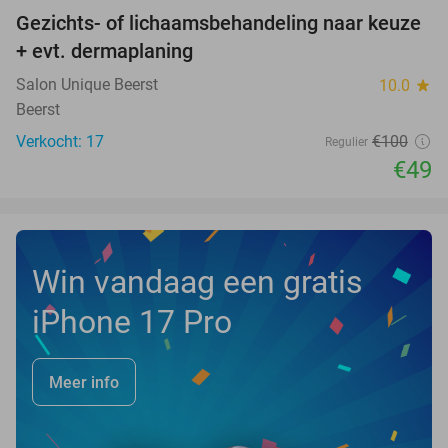
Gezichts- of lichaamsbehandeling naar keuze
51%
+ evt. dermaplaning
Salon Unique Beerst
10.0
star
Beerst
Verkocht: 17
€100
Regulier
€49
Win vandaag een gratis
iPhone 17 Pro
Meer info