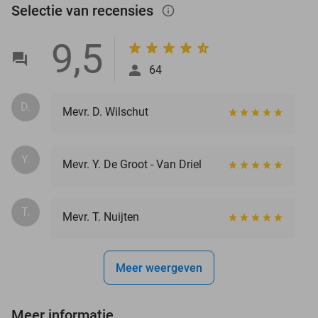
Selectie van recensies
info_outlined
9,5
64
D.
Mevr. D. Wilschut
Y.
Mevr. Y. De Groot - Van Driel
T.
Mevr. T. Nuijten
Meer weergeven
Meer informatie