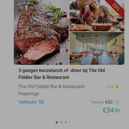
33%
favorite_border
3-gangen keuzelunch of -diner bij The Old
Fiddler Bar & Restaurant
The Old Fiddler Bar & Restaurant
9.8
star
Poperinge
Verkocht: 95
€52
Regulier
€34
,90