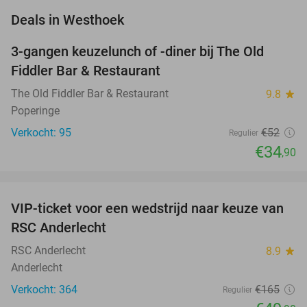
favorite_border
Deals in Westhoek
3-gangen keuzelunch of -diner bij The Old
33%
Fiddler Bar & Restaurant
The Old Fiddler Bar & Restaurant
9.8
star
Poperinge
Verkocht: 95
€52
Regulier
€34
,90
favorite_border
VIP-ticket voor een wedstrijd naar keuze van
70%
RSC Anderlecht
RSC Anderlecht
8.9
star
Anderlecht
Verkocht: 364
€165
Regulier