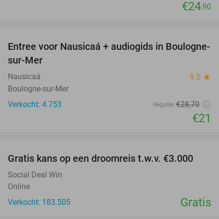
€24
,90
favorite_border
Entree voor Nausicaá + audiogids in Boulogne-
27%
sur-Mer
Nausicaá
9.5
star
Boulogne-sur-Mer
Verkocht: 4.753
€28
,70
Regulier
€21
favorite_border
Gratis kans op een droomreis t.w.v. €3.000
Social Deal Win
Online
Gratis
Verkocht: 183.505