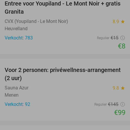
Entree voor Youpiland - Le Mont Noir + gratis
47%
Granita
CVX (Youpiland - Le Mont Noir)
8.9
star
Heuvelland
Verkocht: 783
€15
Regulier
€8
favorite_border
Voor 2 personen: privéwellness-arrangement
32%
(2 uur)
Sauna Azur
9.8
star
Menen
Verkocht: 92
€145
Regulier
€99
favorite_border