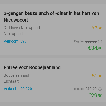
favorite_border
3-gangen keuzelunch of -diner in het hart van
35%
Nieuwpoort
De Haven Nieuwpoort
9.7
star
Nieuwpoort
Verkocht: 397
€53
,85
Regulier
€34
,90
favorite_border
Entree voor Bobbejaanland
40%
Bobbejaanland
9.1
star
Lichtaart
Verkocht: 20.220
€49
,90
Regulier
€29
,90
favorite_border