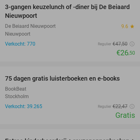
3-gangen keuzelunch of -diner bij De Beiaard
44%
Nieuwpoort
De Beiaard Nieuwpoort
9.6
star
Nieuwpoort
Verkocht: 770
€47
,50
Regulier
€26
,50
favorite_border
100%
75 dagen gratis luisterboeken en e-books
BookBeat
Stockholm
Verkocht: 39.265
€22
,47
Regulier
Gratis
favorite_border