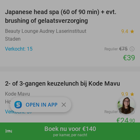
Japanese head spa (60 of 90 min) + evt.
48%
brushing of gelaatsverzorging
Beauty Lounge Audrey Laserinstituut
9.4
star
Staden
Verkocht: 15
€75
Regulier
€39
favorite_border
2- of 3-gangen keuzelunch bij Kode Mavu
47%
Kode Mavu
9.9
star
Hooglede
close
OPEN IN APP
Verkocht: 37
€47
Regulier
€24
,90
Boek nu voor €140
favorite_border
hotel
shopping_cart
Boek nu
navigate_next
per kamer, per nacht