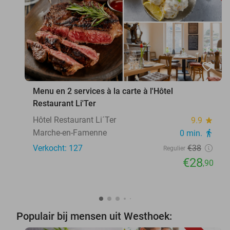
favorite_border
Menu en 2 services à la carte à l'Hôtel
Restaurant Li'Ter
Hôtel Restaurant Li´Ter
9.9
star
Marche-en-Famenne
0 min.
directions_walk
Verkocht: 127
€38
Regulier
€28
,90
Populair bij mensen uit Westhoek: