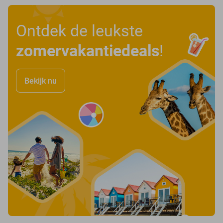
Ontdek de leukste
zomervakantiedeals
!
Bekijk nu