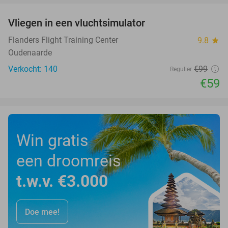
Vliegen in een vluchtsimulator
40%
Flanders Flight Training Center
9.8
star
Oudenaarde
Verkocht: 140
€99
Regulier
€59
Win gratis
een droomreis
t.w.v. €3.000
Doe mee!