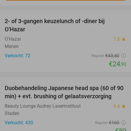
favorite_border
2- of 3-gangen keuzelunch of -diner bij
43%
O'Hazar
O'Hazar
7.8
star
Menen
Verkocht: 72
€43
,40
Regulier
€24
,90
favorite_border
Duobehandeling Japanese head spa (60 of 90
44%
min) + evt. brushing of gelaatsverzorging
Beauty Lounge Audrey Laserinstituut
9.4
star
Staden
Verkocht: 430
€160
Regulier