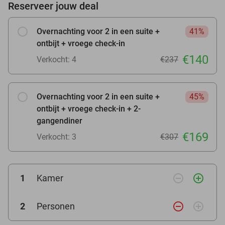
Reserveer jouw deal
Overnachting voor 2 in een suite +
41%
ontbijt + vroege check-in
€140
Verkocht: 4
€237
Overnachting voor 2 in een suite +
45%
ontbijt + vroege check-in + 2-
gangendiner
€169
Verkocht: 3
€307
remove_circle_outline
add_circle_outline
1
Kamer
remove_circle_outline
add_circle_outline
2
Personen