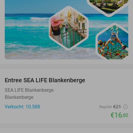
favorite_border
Entree SEA LIFE Blankenberge
20%
SEA LIFE Blankenberge
Blankenberge
Verkocht: 10.588
€21
Regulier
€16
,80
favorite_border