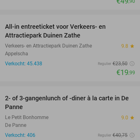
€49
,90
favorite_border
All-in entreeticket voor Verkeers- en
15%
Attractiepark Duinen Zathe
Verkeers- en Attractiepark Duinen Zathe
9.8
star
Appelscha
Verkocht: 45.438
€23
,50
Regulier
€19
,99
favorite_border
2- of 3-gangenlunch of -diner à la carte in De
39%
Panne
Le Petit Bonhomme
9.0
star
De Panne
Verkocht: 406
€40
,75
Regulier