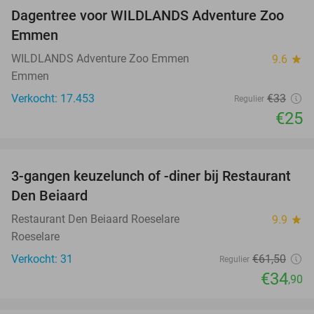
Dagentree voor WILDLANDS Adventure Zoo
24%
Emmen
WILDLANDS Adventure Zoo Emmen
9.6
star
Emmen
Verkocht: 17.453
€33
Regulier
€25
favorite_border
3-gangen keuzelunch of -diner bij Restaurant
43%
Den Beiaard
Restaurant Den Beiaard Roeselare
9.9
star
Roeselare
Verkocht: 31
€61
,50
Regulier
€34
,90