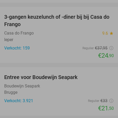
favorite_border
3-gangen keuzelunch of -diner bij bij Casa do
34%
Frango
Casa do Frango
9.6
star
Ieper
Verkocht: 159
€37
,95
Regulier
€24
,90
favorite_border
Entree voor Boudewijn Seapark
35%
Boudewijn Seapark
Brugge
Verkocht: 3.921
€33
Regulier
€21
,50
favorite_border