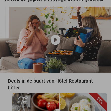
play_circle
Deals in de buurt van Hôtel Restaurant
Li'Ter
24%