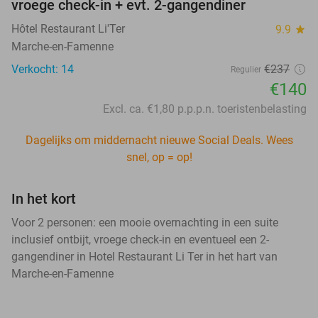
vroege check-in + evt. 2-gangendiner
Hôtel Restaurant Li'Ter
9.9
star
Marche-en-Famenne
Verkocht: 14
€237
Regulier
€140
Excl. ca. €1,80 p.p.p.n. toeristenbelasting
Dagelijks om middernacht nieuwe Social Deals. Wees
snel, op = op!
In het kort
Voor 2 personen: een mooie overnachting in een suite
inclusief ontbijt, vroege check-in en eventueel een 2-
gangendiner in Hotel Restaurant Li Ter in het hart van
Marche-en-Famenne