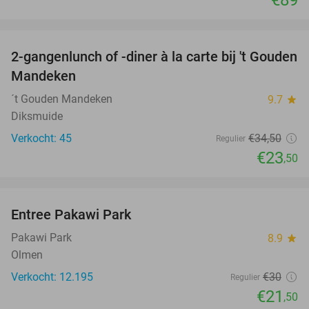
€89
favorite_border
2-gangenlunch of -diner à la carte bij 't Gouden
32%
Mandeken
´t Gouden Mandeken
9.7
star
Diksmuide
Verkocht: 45
€34
,50
Regulier
€23
,50
favorite_border
Entree Pakawi Park
28%
Pakawi Park
8.9
star
Olmen
Verkocht: 12.195
€30
Regulier
€21
,50