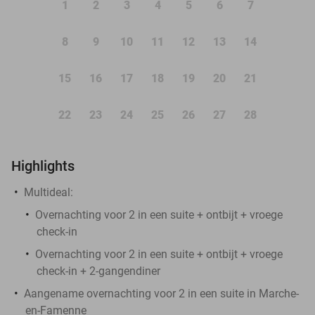
1
2
3
4
5
6
7
8
9
10
11
12
13
14
15
16
17
18
19
20
21
22
23
24
25
26
27
28
Highlights
Multideal:
Overnachting voor 2 in een suite + ontbijt + vroege
check-in
Overnachting voor 2 in een suite + ontbijt + vroege
check-in + 2-gangendiner
Aangename overnachting voor 2 in een suite in Marche-
en-Famenne