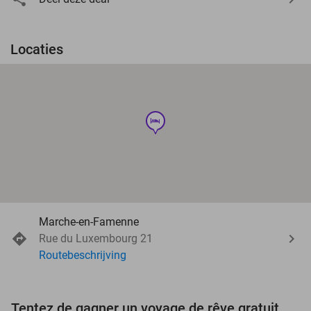
Locaties
hotel
Marche-en-Famenne
Rue du Luxembourg 21
Routebeschrijving
Tentez de gagner un voyage de rêve gratuit d'une valeur de 3.000 € !