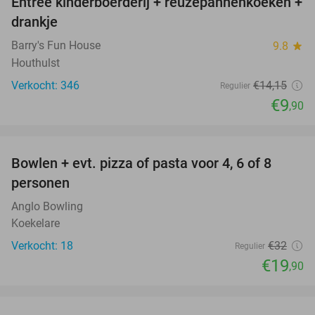
Entree kinderboerderij + reuzepannenkoeken +
30%
drankje
Barry's Fun House
9.8
star
Houthulst
Verkocht: 346
€14
,15
Regulier
€9
,90
favorite_border
Bowlen + evt. pizza of pasta voor 4, 6 of 8
38%
personen
Anglo Bowling
Koekelare
Verkocht: 18
€32
Regulier
€19
,90
favorite_border