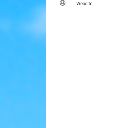
language
keybo
Website