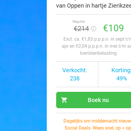
van Oppen in hartje Zierikze
Regulier
€109
€214
Excl. ca. €1,83 p.p.p.n. in sept t
apr en €2,04 p.p.p.n. in mei t/m a
toeristenbelasting
Verkocht:
Korting
238
49%
shopping_cart
Boek nu
navi
Dagelijks om middernacht nieuw
Social Deals. Wees snel, op = op