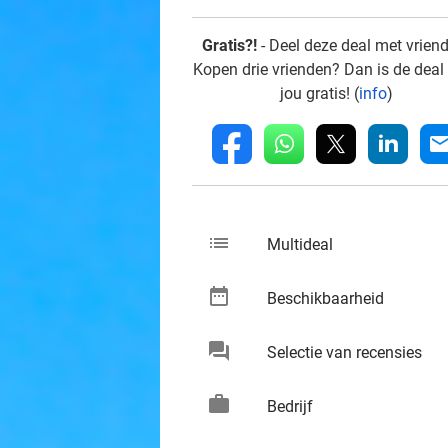
Gratis?!
- Deel deze deal met vrien
Kopen drie vrienden? Dan is de deal
jou gratis! (
info
)
whatsapp
linkedin
fb
mai
list
keybo
Multideal
date_range
keybo
Beschikbaarheid
chat
keybo
Selectie van recensies
work
keybo
Bedrijf