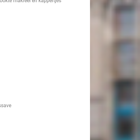
ookte makreel en kappertjes
ssave