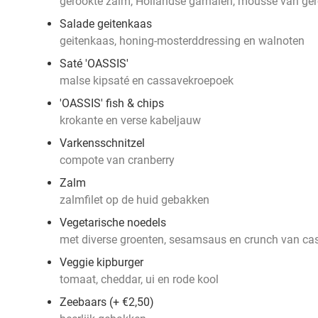
gerookte zalm, Hollandse garnalen, mousse van ger
Salade geitenkaas
geitenkaas, honing-mosterddressing en walnoten
Saté 'OASSIS'
malse kipsaté en cassavekroepoek
'OASSIS' fish & chips
krokante en verse kabeljauw
Varkensschnitzel
compote van cranberry
Zalm
zalmfilet op de huid gebakken
Vegetarische noedels
met diverse groenten, sesamsaus en crunch van ca
Veggie kipburger
tomaat, cheddar, ui en rode kool
Zeebaars (+ €2,50)