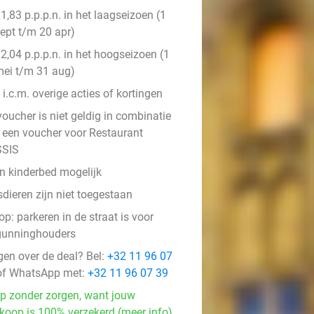
1,83 p.p.p.n. in het laagseizoen (1
ept t/m 20 apr)
2,04 p.p.p.n. in het hoogseizoen (1
ei t/m 31 aug)
 i.c.m. overige acties of kortingen
oucher is niet geldig in combinatie
 een voucher voor Restaurant
SIS
n kinderbed mogelijk
dieren zijn niet toegestaan
op: parkeren in de straat is voor
gunninghouders
gen over de deal? Bel:
+32 11 96 07
f WhatsApp met:
+32 11 96 07 39
p zonder zorgen, want jouw
koop is 100% verzekerd (meer info)