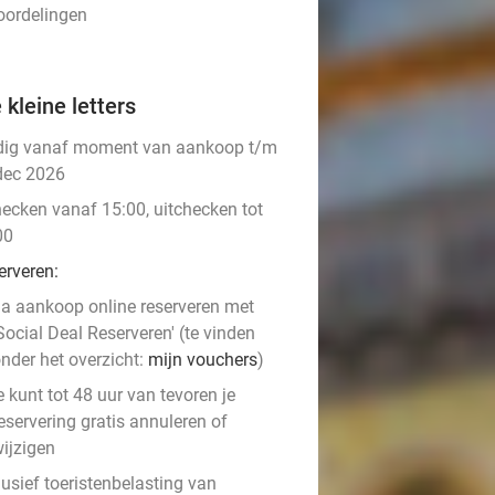
oordelingen
 kleine letters
dig vanaf moment van aankoop t/m
dec 2026
hecken vanaf 15:00, uitchecken tot
00
erveren:
a aankoop online reserveren met
Social Deal Reserveren' (te vinden
nder het overzicht:
mijn vouchers
)
e kunt tot 48 uur van tevoren je
eservering gratis annuleren of
ijzigen
usief toeristenbelasting van