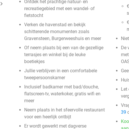
Ontdek het prachtige natuur- en
ard_arrow_right
€
recreatiegebied met een wandel- of
s
fietstocht
€
Verken de havenstad en bekijk
m
schitterende monumenten zoals
Gravensteen, Burgerweeshuis en meer
Niet
Of neem plaats bij een van de gezellige
De v
terrasjes en winkel bij de leuke
met
boetiekjes
OAS
Jullie verblijven in een comfortabele
Gee
tweepersoonskamer
Huis
Inclusief badkamer met bad/douche,
Let 
flatscreen-tv, waterkoker, gratis wifi en
ver
meer
Vra
Neem plaats in het sfeervolle restaurant
39
o
voor een heerlijk ontbijt
Koo
Er wordt gewerkt met dagverse
aan