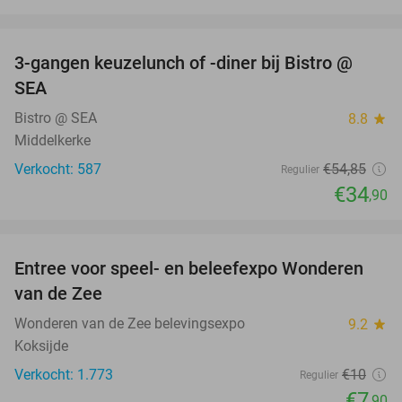
favorite_border
3-gangen keuzelunch of -diner bij Bistro @
36%
SEA
Bistro @ SEA
8.8
star
Middelkerke
Verkocht: 587
€54
,85
Regulier
€34
,90
favorite_border
Entree voor speel- en beleefexpo Wonderen
21%
van de Zee
Wonderen van de Zee belevingsexpo
9.2
star
Koksijde
Verkocht: 1.773
€10
Regulier
€7
,90