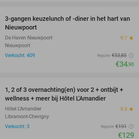
favorite_border
3-gangen keuzelunch of -diner in het hart van
35%
Nieuwpoort
De Haven Nieuwpoort
9.7
star
Nieuwpoort
Verkocht: 409
€53
,85
Regulier
€34
,90
favorite_border
1, 2 of 3 overnachting(en) voor 2 + ontbijt +
32%
NEW
wellness + meer bij Hôtel L'Amandier
TODAY
Hôtel L'Amandier
9.9
star
Libramont-Chevigny
Verkocht: 3
€191
Regulier
€129