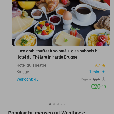
favorite_border
Luxe ontbijtbuffet à volonté + glas bubbels bij
Hotel du Théâtre in hartje Brugge
Hotel du Théâtre
9.7
star
Brugge
1 min.
directions_walk
Verkocht: 43
€34
Regulier
€20
,90
Populair bij mensen uit Westhoek: