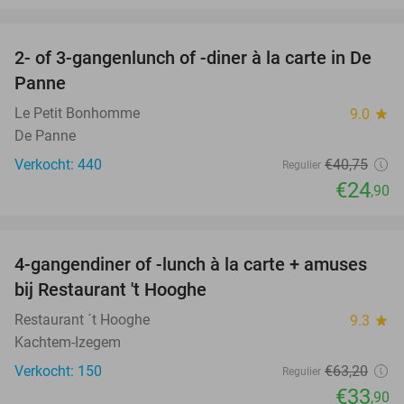
favorite_border
2- of 3-gangenlunch of -diner à la carte in De
39%
Panne
Le Petit Bonhomme
9.0
star
De Panne
Verkocht: 440
€40
,75
Regulier
€24
,90
favorite_border
4-gangendiner of -lunch à la carte + amuses
46%
bij Restaurant 't Hooghe
Restaurant ´t Hooghe
9.3
star
Kachtem-Izegem
Verkocht: 150
€63
,20
Regulier
€33
,90