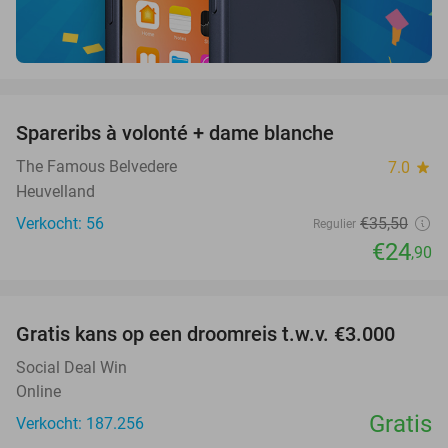
favorite_border
Spareribs à volonté + dame blanche
30%
The Famous Belvedere
7.0
star
Heuvelland
Verkocht: 56
€35
,50
Regulier
€24
,90
favorite_border
Gratis kans op een droomreis t.w.v. €3.000
Social Deal Win
Online
Gratis
Verkocht: 187.256