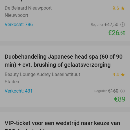
De Beiaard Nieuwpoort
9.6
star
Nieuwpoort
Verkocht: 786
€47
,50
Regulier
€26
,50
favorite_border
Duobehandeling Japanese head spa (60 of 90
44%
min) + evt. brushing of gelaatsverzorging
Beauty Lounge Audrey Laserinstituut
9.4
star
Staden
Verkocht: 431
€160
Regulier
€89
favorite_border
VIP-ticket voor een wedstrijd naar keuze van
70%
SOLD