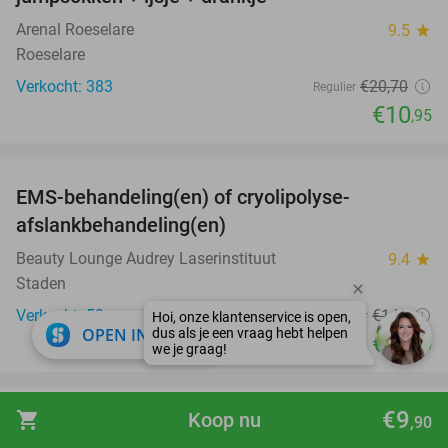
Arenal Roeselare
9.5
star
Roeselare
Verkocht: 383
€20
,70
Regulier
€10
,95
favorite_border
EMS-behandeling(en) of cryolipolyse-
83%
afslankbehandeling(en)
Beauty Lounge Audrey Laserinstituut
9.4
star
Staden
Verkocht: 53
€149
Regulier
close
OPEN IN APP
€24
,90
favorite_border
€9
shopping_cart
Koop nu
,90
Steengrillen + 2 sessies bowlen
36%