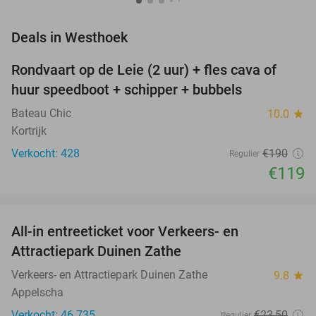
favorite_border
Deals in Westhoek
Rondvaart op de Leie (2 uur) + fles cava of
37%
huur speedboot + schipper + bubbels
Bateau Chic
10.0
star
Kortrijk
Verkocht: 428
€190
Regulier
€119
favorite_border
All-in entreeticket voor Verkeers- en
15%
Attractiepark Duinen Zathe
Verkeers- en Attractiepark Duinen Zathe
9.8
star
Appelscha
Verkocht: 46.735
€23
,50
Regulier