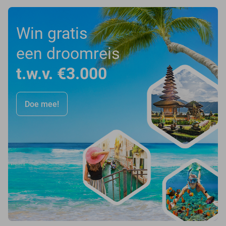
Win gratis
een droomreis
t.w.v. €3.000
Doe mee!