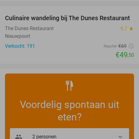
favorite_border
Culinaire wandeling bij The Dunes Restaurant
28%
The Dunes Restaurant
9.7
star
Nieuwpoort
Verkocht: 191
€69
Regulier
€49
,50
Voordelig spontaan uit
eten?