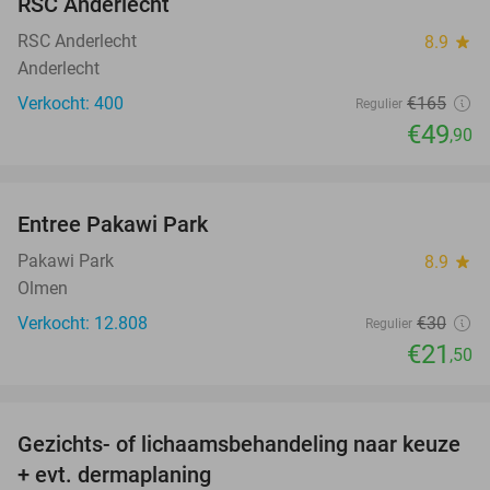
RSC Anderlecht
OUT
RSC Anderlecht
8.9
star
Anderlecht
Verkocht: 400
€165
Regulier
€49
,90
favorite_border
Entree Pakawi Park
28%
Pakawi Park
8.9
star
Olmen
Verkocht: 12.808
€30
Regulier
€21
,50
favorite_border
Gezichts- of lichaamsbehandeling naar keuze
51%
+ evt. dermaplaning