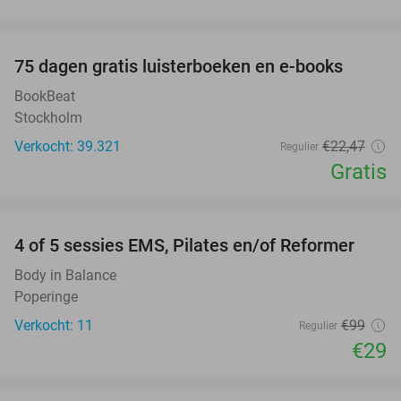
favorite_border
100%
75 dagen gratis luisterboeken en e-books
BookBeat
Stockholm
Verkocht: 39.321
€22
,47
Regulier
Gratis
favorite_border
4 of 5 sessies EMS, Pilates en/of Reformer
71%
Body in Balance
Poperinge
Verkocht: 11
€99
Regulier
€29
favorite_border