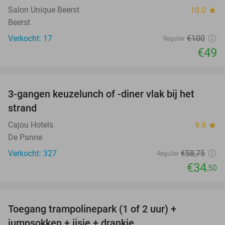
Salon Unique Beerst
10.0
star
Beerst
Verkocht: 17
€100
Regulier
€49
favorite_border
3-gangen keuzelunch of -diner vlak bij het
41%
strand
Cajou Hotels
9.9
star
De Panne
Verkocht: 327
€58
,75
Regulier
€34
,50
favorite_border
Toegang trampolinepark (1 of 2 uur) +
47%
jumpsokken + ijsje + drankje