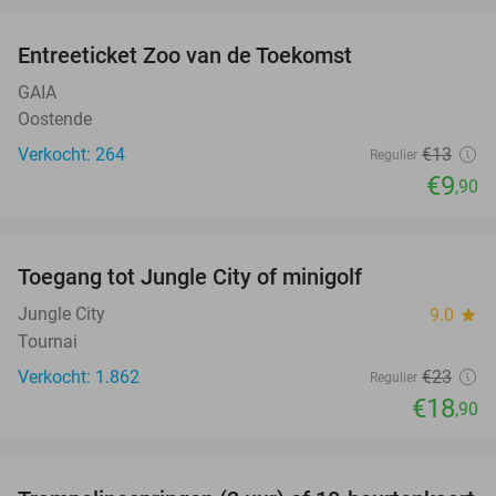
Entreeticket Zoo van de Toekomst
24%
GAIA
Oostende
Verkocht: 264
€13
Regulier
€9
,90
favorite_border
Toegang tot Jungle City of minigolf
18%
Jungle City
9.0
star
Tournai
Verkocht: 1.862
€23
Regulier
€18
,90
favorite_border