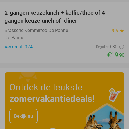
2-gangen keuzelunch + koffie/thee of 4-
34%
gangen keuzelunch of -diner
Brasserie Kommilfoo De Panne
9.6
star
De Panne
Verkocht: 374
€30
Regulier
€19
,90
Ontdek de leukste
zomervakantiedeals
!
Bekijk nu