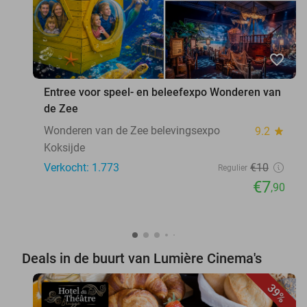
favorite_border
Entree voor speel- en beleefexpo Wonderen van
de Zee
Wonderen van de Zee belevingsexpo
9.2
star
Koksijde
Verkocht: 1.773
€10
Regulier
€7
,90
Deals in de buurt van Lumière Cinema's
39%