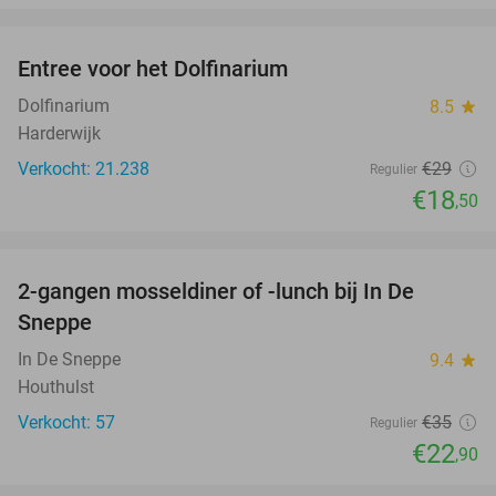
favorite_border
Entree voor het Dolfinarium
36%
Dolfinarium
8.5
star
Harderwijk
Verkocht: 21.238
€29
Regulier
€18
,50
favorite_border
2-gangen mosseldiner of -lunch bij In De
35%
Sneppe
In De Sneppe
9.4
star
Houthulst
Verkocht: 57
€35
Regulier
€22
,90
favorite_border