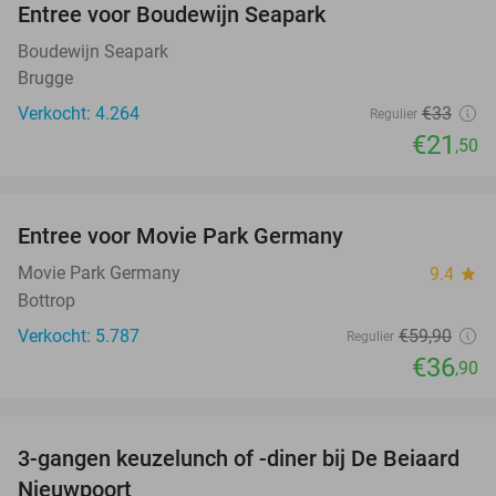
Entree voor Boudewijn Seapark
35%
Boudewijn Seapark
Brugge
Verkocht: 4.264
€33
Regulier
€21
,50
favorite_border
Entree voor Movie Park Germany
38%
Movie Park Germany
9.4
star
Bottrop
Verkocht: 5.787
€59
,90
Regulier
€36
,90
favorite_border
3-gangen keuzelunch of -diner bij De Beiaard
44%
Nieuwpoort