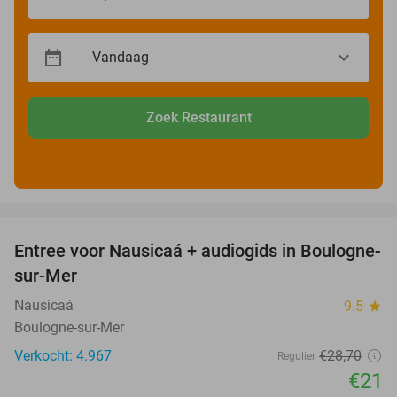
Zoek Restaurant
favorite_border
Entree voor Nausicaá + audiogids in Boulogne-
27%
sur-Mer
Nausicaá
9.5
star
Boulogne-sur-Mer
Verkocht: 4.967
€28
,70
Regulier
€21