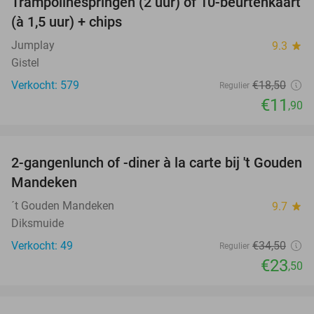
Trampolinespringen (2 uur) of 10-beurtenkaart
36%
(à 1,5 uur) + chips
Jumplay
9.3
star
Gistel
Verkocht: 579
€18
,50
Regulier
€11
,90
favorite_border
2-gangenlunch of -diner à la carte bij 't Gouden
32%
Mandeken
´t Gouden Mandeken
9.7
star
Diksmuide
Verkocht: 49
€34
,50
Regulier
€23
,50
favorite_border