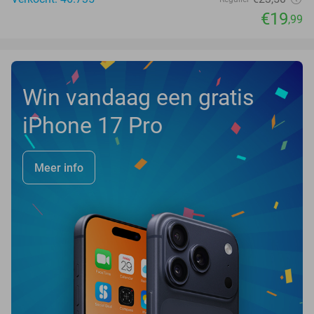
€19
,99
Win vandaag een gratis
iPhone 17 Pro
Meer info