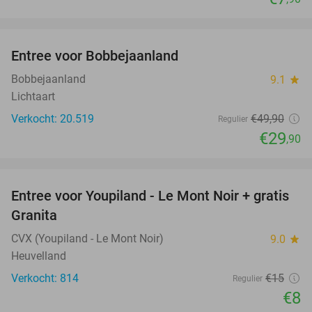
favorite_border
Entree voor Bobbejaanland
40%
Bobbejaanland
9.1
star
Lichtaart
Verkocht: 20.519
€49
,90
Regulier
€29
,90
favorite_border
Entree voor Youpiland - Le Mont Noir + gratis
47%
Granita
CVX (Youpiland - Le Mont Noir)
9.0
star
Heuvelland
Verkocht: 814
€15
Regulier
€8