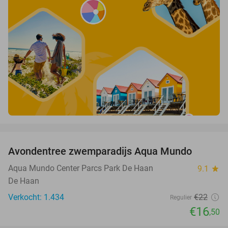
favorite_border
Avondentree zwemparadijs Aqua Mundo
25%
Aqua Mundo Center Parcs Park De Haan
9.1
star
De Haan
Verkocht: 1.434
€22
Regulier
€16
,50
favorite_border