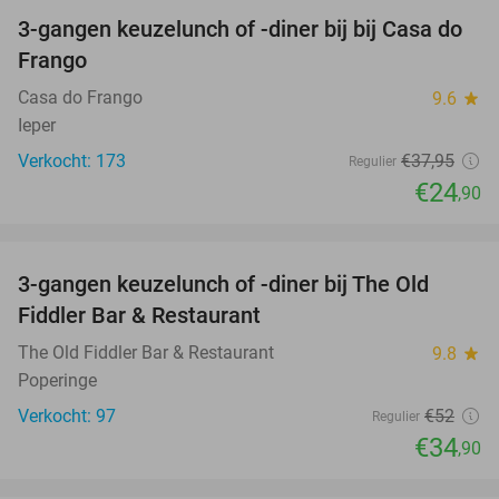
3-gangen keuzelunch of -diner bij bij Casa do
34%
Frango
Casa do Frango
9.6
star
Ieper
Verkocht: 173
€37
,95
Regulier
€24
,90
favorite_border
3-gangen keuzelunch of -diner bij The Old
33%
Fiddler Bar & Restaurant
The Old Fiddler Bar & Restaurant
9.8
star
Poperinge
Verkocht: 97
€52
Regulier
€34
,90