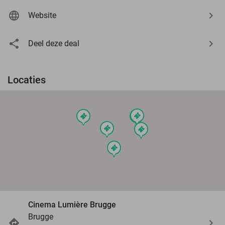
Website
Deel deze deal
Locaties
events
events
events
events
events
events
Cinema Lumière Brugge
Brugge