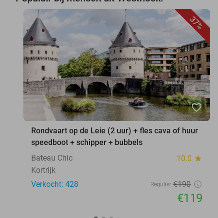
37%
favorite_border
Rondvaart op de Leie (2 uur) + fles cava of huur
speedboot + schipper + bubbels
Bateau Chic
10.0
star
Kortrijk
Verkocht: 428
€190
Regulier
€119