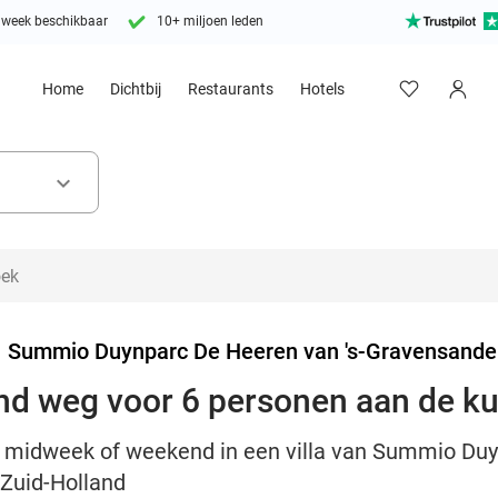
 week beschikbaar
10+ miljoen leden
Home
Dichtbij
Restaurants
Hotels
keyboard_arrow_down
>
Summio Duynparc De Heeren van 's-Gravensande
d weg voor 6 personen aan de kus
en midweek of weekend in een villa van Summio Duy
 Zuid-Holland