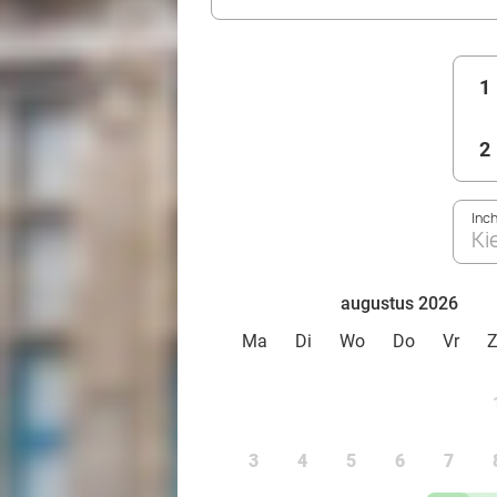
1
2
Inc
Ki
augustus 2026
Ma
Di
Wo
Do
Vr
3
4
5
6
7