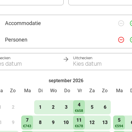
remove_circle_outline
add_ci
Accommodatie
remove_circle_outline
add_ci
Personen
hecken
Uitchecken
es datum
Kies datum
september 2026
Za
Zo
Ma
Di
Wo
Do
Vr
Za
Zo
Ma
4
1
2
1
2
3
5
6
€658
7
11
5
8
9
8
9
10
12
13
€743
€678
€594