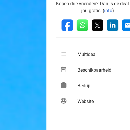
Kopen drie vrienden? Dan is de deal
jou gratis! (
info
)
whatsapp
linkedin
fb
mai
list
keybo
Multideal
date_range
keybo
Beschikbaarheid
work
keybo
Bedrijf
language
keybo
Website