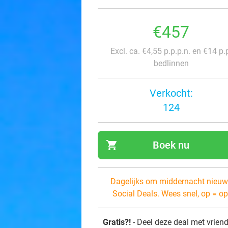
€457
Excl. ca. €4,55 p.p.p.n. en €14 p.
bedlinnen
Verkocht:
124
shopping_cart
Boek nu
navi
Dagelijks om middernacht nieuw
Social Deals. Wees snel, op = op
Gratis?!
- Deel deze deal met vrien