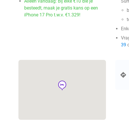
Alleen vandaag: bij elke €10 die je
Sum
besteedt, maak je gratis kans op een
b
iPhone 17 Pro t.w.v. €1.329!
t
Enke
Vra
39
o
hotel