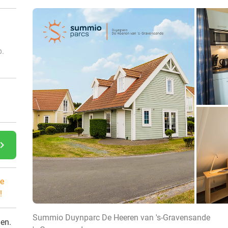
p.
gate_next
e
!
Summio Duynparc De Heeren van 's-Gravensande
den.