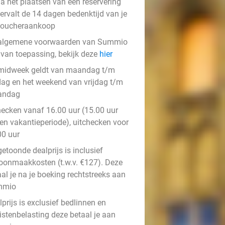
a het plaatsen van een reservering
ervalt de 14 dagen bedenktijd van je
voucheraankoop
algemene voorwaarden van Summio
n van toepassing, bekijk deze
hier
midweek geldt van maandag t/m
jdag en het weekend van vrijdag t/m
andag
hecken vanaf 16.00 uur (15.00 uur
ten vakantieperiode), uitchecken voor
00 uur
etoonde dealprijs is inclusief
oonmaakkosten (t.w.v. €127). Deze
al je na je boeking rechtstreeks aan
mmio
prijs is exclusief bedlinnen en
istenbelasting deze betaal je aan