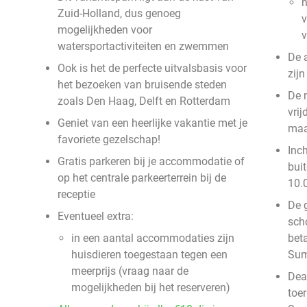
n
Zuid-Holland, dus genoeg
v
mogelijkheden voor
watersportactiviteiten en zwemmen
De 
Ook is het de perfecte uitvalsbasis voor
zij
het bezoeken van bruisende steden
De 
zoals Den Haag, Delft en Rotterdam
vri
Geniet van een heerlijke vakantie met je
ma
favoriete gezelschap!
Inc
Gratis parkeren bij je accommodatie of
bui
op het centrale parkeerterrein bij de
10.
receptie
De g
Eventueel extra:
sch
in een aantal accommodaties zijn
beta
huisdieren toegestaan tegen een
Su
meerprijs (vraag naar de
Deal
mogelijkheden bij het reserveren)
toer