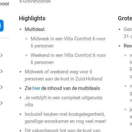
's-Gravenzande
 voor
Highlights
Grote
l
Multideal:
Gel
31 
Midweek in een Villa Comfort 6 voor
6 personen
Res
ard_arrow_right
Weekend in een Villa Comfort 6 voor
r
6 personen
t
R
ard_arrow_right
Midweek of weekend weg voor 6
o
personen aan de kust in Zuid-Holland
v
ard_arrow_right
Zie
hier
de inhoud van de multideals
g
Je verblijft in een compleet uitgeruste
v
ard_arrow_right
villa
j
Inclusief keuken met kookgelegenheid,
a
gezellige woonkamer en nog veel meer!
Dit vakantiepark ligt aan de kust van