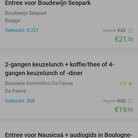
Entree voor Boudewijn Seapark
35%
Boudewijn Seapark
Brugge
Verkocht: 4.221
€33
Regulier
€21
,50
favorite_border
2-gangen keuzelunch + koffie/thee of 4-
34%
gangen keuzelunch of -diner
Brasserie Kommilfoo De Panne
9.6
star
De Panne
Verkocht: 368
€30
Regulier
€19
,90
favorite_border
Entree voor Nausicaá + audiogids in Boulogne-
27%