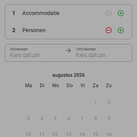
remove_circle_outline
add_circle_outline
1
Accommodatie
remove_circle_outline
add_circle_outline
2
Personen
Inchecken
Uitchecken
Kies datum
Kies datum
augustus 2026
Ma
Di
Wo
Do
Vr
Za
Zo
1
2
3
4
5
6
7
8
9
10
11
12
13
14
15
16