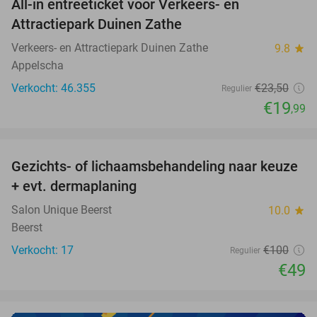
All-in entreeticket voor Verkeers- en
15%
Attractiepark Duinen Zathe
Verkeers- en Attractiepark Duinen Zathe
9.8
star
Appelscha
Verkocht: 46.355
€23
,50
Regulier
€19
,99
favorite_border
Gezichts- of lichaamsbehandeling naar keuze
51%
+ evt. dermaplaning
Salon Unique Beerst
10.0
star
Beerst
Verkocht: 17
€100
Regulier
€49