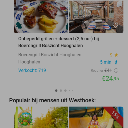
favorite_border
Onbeperkt grillen + dessert (2,5 uur) bij
Boerengrill Boszicht Hooghalen
Boerengrill Boszicht Hooghalen
9
star
Hooghalen
5 min.
directions_walk
Verkocht: 719
€41
Regulier
€24
,95
Populair bij mensen uit Westhoek:
15%