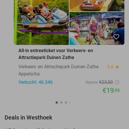
favorite_border
All-in entreeticket voor Verkeers- en
Attractiepark Duinen Zathe
Verkeers- en Attractiepark Duinen Zathe
9.8
star
Appelscha
Verkocht: 46.346
€23
,50
Regulier
€19
,99
favorite_border
Deals in Westhoek