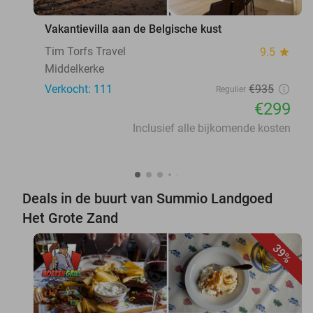
Vakantievilla aan de Belgische kust
Tim Torfs Travel
9.5
star
Middelkerke
Verkocht: 111
€935
Regulier
€299
Inclusief alle bijkomende kosten
Deals in de buurt van Summio Landgoed
Het Grote Zand
39%