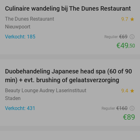
Culinaire wandeling bij The Dunes Restaurant
28%
The Dunes Restaurant
9.7
star
Nieuwpoort
Verkocht: 185
€69
Regulier
€49
,50
favorite_border
Duobehandeling Japanese head spa (60 of 90
44%
min) + evt. brushing of gelaatsverzorging
Beauty Lounge Audrey Laserinstituut
9.4
star
Staden
Verkocht: 431
€160
Regulier
€89
favorite_border