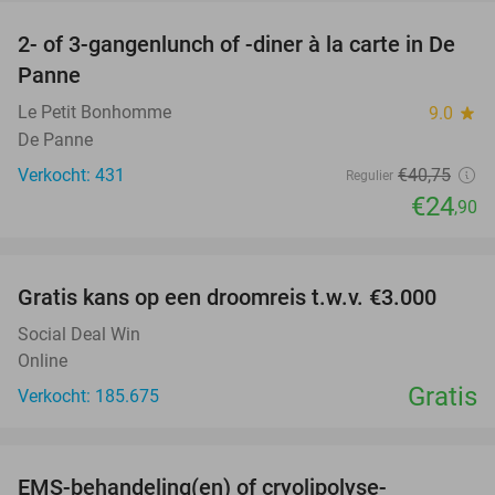
2- of 3-gangenlunch of -diner à la carte in De
39%
Panne
Le Petit Bonhomme
9.0
star
De Panne
Verkocht: 431
€40
,75
Regulier
€24
,90
favorite_border
Gratis kans op een droomreis t.w.v. €3.000
Social Deal Win
Online
Gratis
Verkocht: 185.675
favorite_border
EMS-behandeling(en) of cryolipolyse-