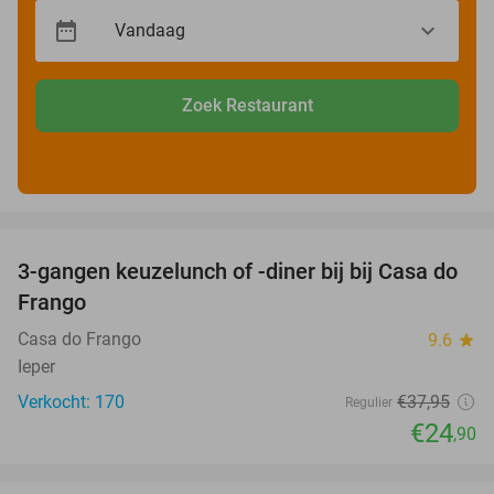
Zoek Restaurant
favorite_border
3-gangen keuzelunch of -diner bij bij Casa do
34%
Frango
Casa do Frango
9.6
star
Ieper
Verkocht: 170
€37
,95
Regulier
€24
,90
favorite_border