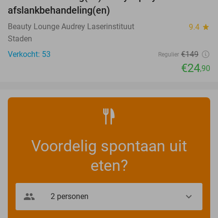
83%
afslankbehandeling(en)
Beauty Lounge Audrey Laserinstituut
9.4
star
Staden
Verkocht: 53
€149
Regulier
€24
,90
Voordelig spontaan uit
eten?