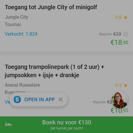
Toegang tot Jungle City of minigolf
18%
Jungle City
9.0
star
Tournai
Verkocht: 1.824
€23
Regulier
€18
,90
favorite_border
Toegang trampolinepark (1 of 2 uur) +
47%
jumpsokken + ijsje + drankje
Arenal Roeselare
9.5
star
Roeselare
close
OPEN IN APP
Verkocht: 383
€20
,70
Regulier
€10
,95
favorite_border
Boek nu voor €130
hotel
shopping_cart
Boek nu
navigate_next
per kamer, per nacht