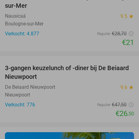
sur-Mer
Nausicaá
9.5
star
Boulogne-sur-Mer
Verkocht: 4.877
€28
,70
Regulier
€21
favorite_border
3-gangen keuzelunch of -diner bij De Beiaard
44%
Nieuwpoort
De Beiaard Nieuwpoort
9.6
star
Nieuwpoort
Verkocht: 776
€47
,50
Regulier
€26
,50