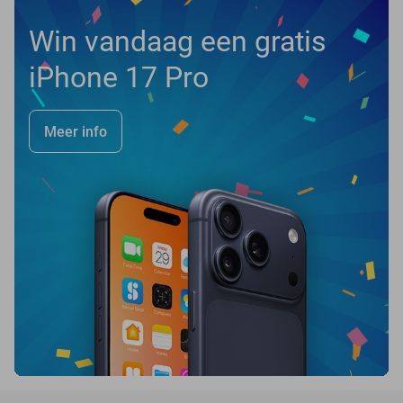
Win vandaag een gratis
iPhone 17 Pro
Meer info
favorite_border