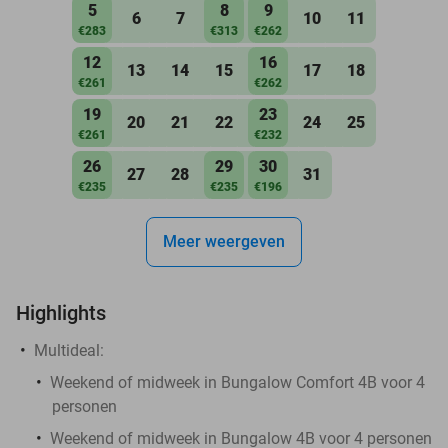
5
8
9
6
7
10
11
€283
€313
€262
12
16
13
14
15
17
18
€261
€262
19
23
20
21
22
24
25
€261
€232
26
29
30
27
28
31
€235
€235
€196
Meer weergeven
Highlights
Multideal:
Weekend of midweek in Bungalow Comfort 4B voor 4
personen
Weekend of midweek in Bungalow 4B voor 4 personen