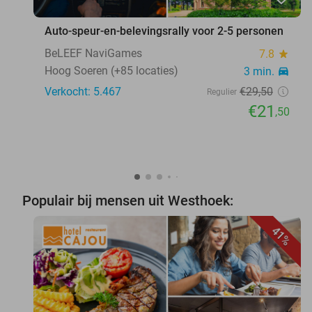
Auto-speur-en-belevingsrally voor 2-5 personen
BeLEEF NaviGames
7.8
star
Hoog Soeren (+85 locaties)
3 min.
directions_car
Verkocht: 5.467
€29
,50
Regulier
€21
,50
Populair bij mensen uit Westhoek:
41%