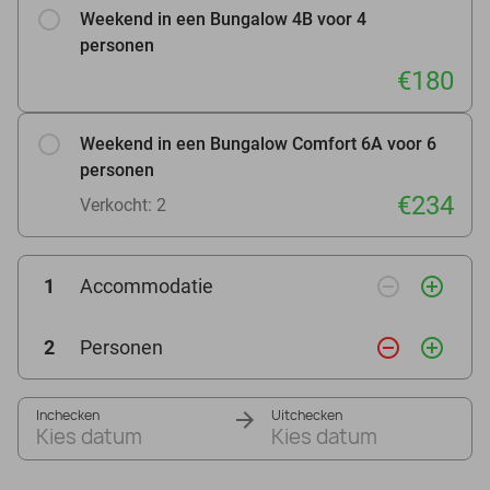
Weekend in een Bungalow 4B voor 4
personen
€180
Weekend in een Bungalow Comfort 6A voor 6
personen
€234
Verkocht: 2
remove_circle_outline
add_circle_outline
1
Accommodatie
remove_circle_outline
add_circle_outline
2
Personen
Inchecken
Uitchecken
Kies datum
Kies datum