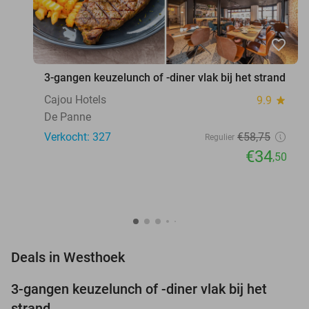
favorite_border
3-gangen keuzelunch of -diner vlak bij het strand
Cajou Hotels
9.9
star
De Panne
Verkocht: 327
€58
,75
Regulier
€34
,50
favorite_border
Deals in Westhoek
3-gangen keuzelunch of -diner vlak bij het
41%
strand