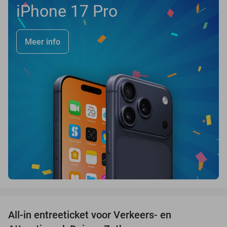
iPhone 17 Pro
Meer info
favorite_border
All-in entreeticket voor Verkeers- en
15%