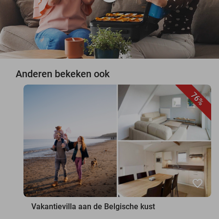
Anderen bekeken ook
76%
favorite_border
Vakantievilla aan de Belgische kust