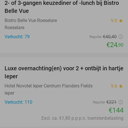
2- of 3-gangen keuzediner of -lunch bij Bistro
38%
Belle Vue
Bistro Belle Vue Roeselare
9.0
star
Roeselare
Verkocht: 79
€40
,40
Regulier
€24
,90
favorite_border
Luxe overnachting(en) voor 2 + ontbijt in hartje
35%
Ieper
Hotel Novotel Ieper Centrum Flanders Fields
9.6
star
Ieper
Verkocht: 110
€221
Regulier
€144
Excl. ca. €1,80 p.p.p.n. toeristenbelasting