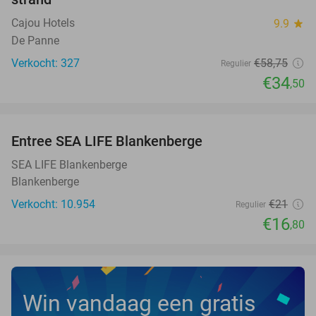
Cajou Hotels
9.9
star
De Panne
Verkocht: 327
€58
,75
Regulier
€34
,50
favorite_border
Entree SEA LIFE Blankenberge
20%
SEA LIFE Blankenberge
Blankenberge
Verkocht: 10.954
€21
Regulier
€16
,80
Win vandaag een gratis