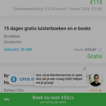
€115
Toeristenbelasting: €3,39 (vanaf 1 maart 2026: €3,58)
favorite_border
100%
75 dagen gratis luisterboeken en e-books
BookBeat
Stockholm
Verkocht: 39.389
€22
,47
Regulier
Gratis
favorite_border
Rondvaart op de Leie (2 uur) + fles cava of
37%
close
OPEN IN APP
huur speedboot + schipper + bubbels
Bateau Chic
10.0
star
Kortrijk
Boek nu voor €53
,25
hotel
shopping_cart
Boek nu
navigate_next
per kamer, per nacht
Verkocht: 430
€190
Regulier