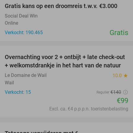
Gratis kans op een droomreis t.w.v. €3.000
Social Deal Win
Online
Gratis
Verkocht: 190.465
favorite_border
Overnachting voor 2 + ontbijt + late check-out
29%
+ welkomstdrankje in het hart van de natuur
Le Domaine de Wail
10.0
star
Wail
Verkocht: 15
€140
Regulier
€99
Excl. ca. €4 p.p.p.n. toeristenbelasting
favorite_border