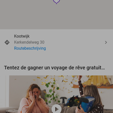
Kootwijk
Kerkendelweg 30
Routebeschrijving
Tentez de gagner un voyage de rêve gratuit d'une valeur de 3.000 € !
play_circle