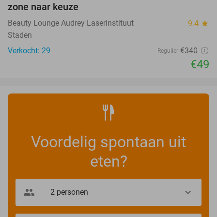
zone naar keuze
Beauty Lounge Audrey Laserinstituut
9.4
star
Staden
Verkocht: 29
€340
Regulier
€49
Voordelig spontaan uit
eten?