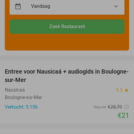
Zoek Restaurant
favorite_border
Entree voor Nausicaá + audiogids in Boulogne-
27%
sur-Mer
Nausicaá
9.5
star
Boulogne-sur-Mer
Verkocht: 5.156
€28
,70
Regulier
€21
favorite_border