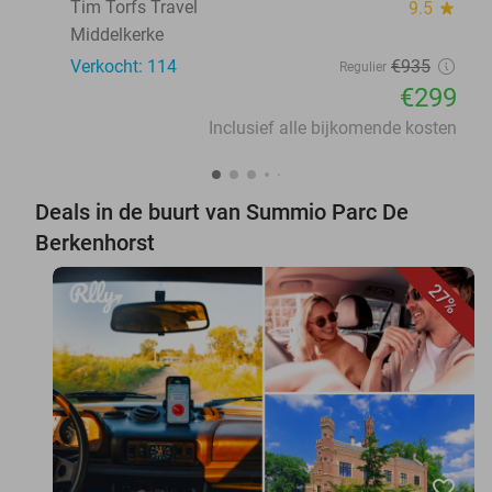
Tim Torfs Travel
9.5
star
Middelkerke
Verkocht: 114
€935
Regulier
€299
Inclusief alle bijkomende kosten
Deals in de buurt van Summio Parc De
Berkenhorst
27%
favorite_border