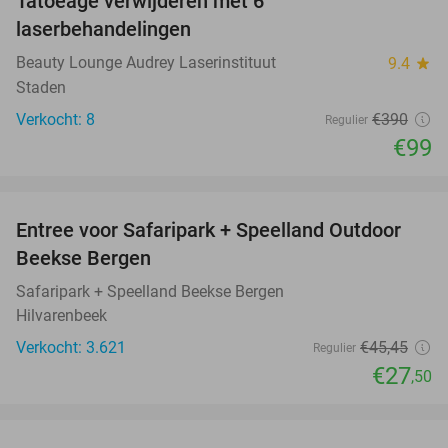
Tatoeage verwijderen met 6
75%
laserbehandelingen
Beauty Lounge Audrey Laserinstituut
9.4
star
Staden
Verkocht: 8
€390
Regulier
€99
favorite_border
Entree voor Safaripark + Speelland Outdoor
39%
Beekse Bergen
Safaripark + Speelland Beekse Bergen
Hilvarenbeek
Verkocht: 3.621
€45
,45
Regulier
€27
,50
favorite_border