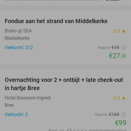
favorite_border
Fondue aan het strand van Middelkerke
30%
Bistro @ SEA
8.8
star
Middelkerke
Verkocht: 212
€39
Regulier
€27
,30
favorite_border
Overnachting voor 2 + ontbijt + late check-out
41%
NEW
in hartje Bree
TODAY
Hotel Brasserie Ingredi
8.9
star
Bree
Verkocht: 2
€168
Regulier
€99
Excl. ca. €3 p.p.p.n. toeristenbelasting