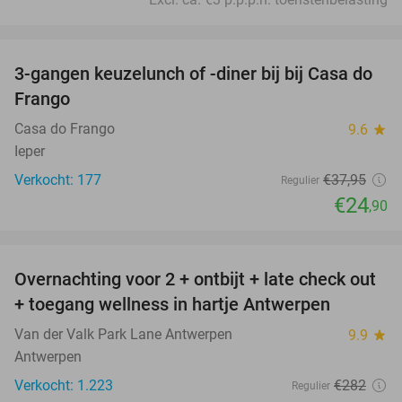
favorite_border
3-gangen keuzelunch of -diner bij bij Casa do
34%
Frango
Casa do Frango
9.6
star
Ieper
Verkocht: 177
€37
,95
Regulier
€24
,90
favorite_border
Overnachting voor 2 + ontbijt + late check out
59%
+ toegang wellness in hartje Antwerpen
Van der Valk Park Lane Antwerpen
9.9
star
Antwerpen
Verkocht: 1.223
€282
Regulier