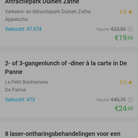
Attractiepark Duinen Zathe
Verkeers- en Attractiepark Duinen Zathe
9.8
star
Appelscha
Verkocht: 47.974
€23
,50
Regulier
€19
,99
favorite_border
2- of 3-gangenlunch of -diner à la carte in De
39%
Panne
Le Petit Bonhomme
9.0
star
De Panne
Verkocht: 473
€40
,75
Regulier
€24
,90
favorite_border
8 laser-ontharingsbehandelingen voor een
86%