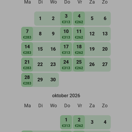
Ma
Di
Wo
Do
Vr
Za
Zo
3
4
1
2
5
6
€313
€262
7
10
11
8
9
12
13
€283
€313
€262
14
17
18
15
16
19
20
€283
€313
€262
21
24
25
22
23
26
27
€283
€313
€262
28
29
30
€283
oktober 2026
Ma
Di
Wo
Do
Vr
Za
Zo
1
2
3
4
€313
€262