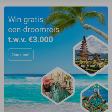
Win gratis
een droomreis
t.w.v. €3.000
Doe mee!