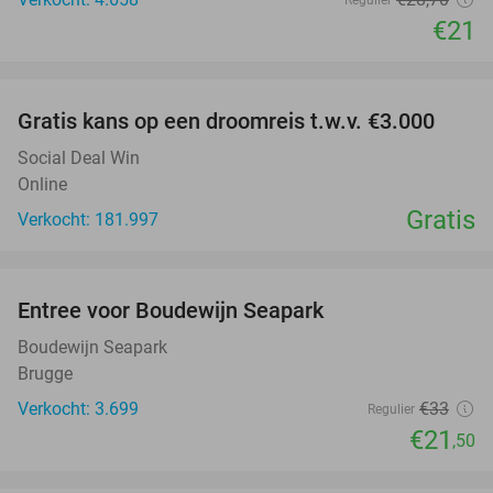
€21
favorite_border
Gratis kans op een droomreis t.w.v. €3.000
Social Deal Win
Online
Gratis
Verkocht: 181.997
favorite_border
Entree voor Boudewijn Seapark
35%
Boudewijn Seapark
Brugge
Verkocht: 3.699
€33
Regulier
€21
,50