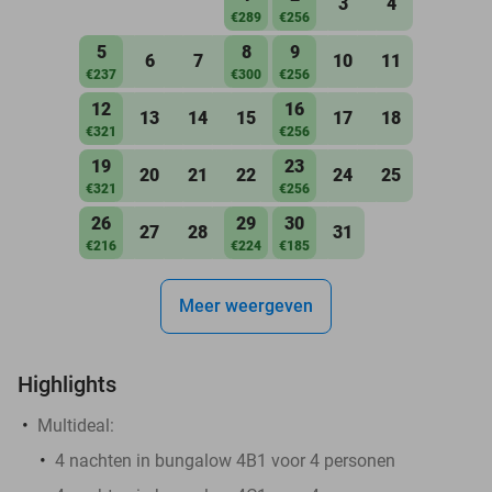
3
4
€289
€256
5
8
9
6
7
10
11
€237
€300
€256
12
16
13
14
15
17
18
€321
€256
19
23
20
21
22
24
25
€321
€256
26
29
30
27
28
31
€216
€224
€185
Meer weergeven
Highlights
Multideal:
4 nachten in bungalow 4B1 voor 4 personen