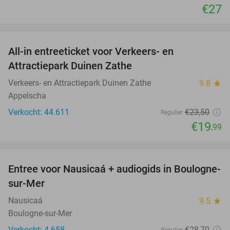
€27
favorite_border
All-in entreeticket voor Verkeers- en
15%
Attractiepark Duinen Zathe
Verkeers- en Attractiepark Duinen Zathe
9.8
star
Appelscha
Verkocht: 44.611
€23
,50
Regulier
€19
,99
favorite_border
Entree voor Nausicaá + audiogids in Boulogne-
27%
sur-Mer
Nausicaá
9.5
star
Boulogne-sur-Mer
Verkocht: 4.658
€28
,70
Regulier