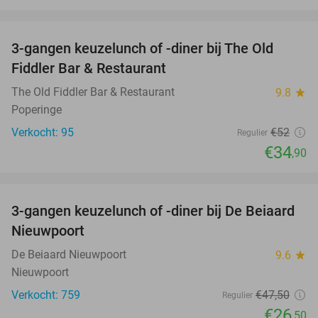
favorite_border
3-gangen keuzelunch of -diner bij The Old
33%
Fiddler Bar & Restaurant
The Old Fiddler Bar & Restaurant
9.8
star
Poperinge
Verkocht: 95
€52
Regulier
€34
,90
favorite_border
3-gangen keuzelunch of -diner bij De Beiaard
44%
Nieuwpoort
De Beiaard Nieuwpoort
9.6
star
Nieuwpoort
Verkocht: 759
€47
,50
Regulier
€26
,50