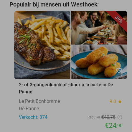
Populair bij mensen uit Westhoek:
39%
favorite_border
2- of 3-gangenlunch of -diner à la carte in De
Panne
Le Petit Bonhomme
9.0
star
De Panne
Verkocht: 374
€40
,75
Regulier
€24
,90