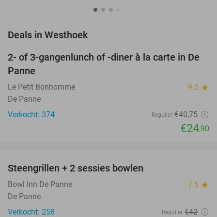
favorite_border
Deals in Westhoek
2- of 3-gangenlunch of -diner à la carte in De
39%
Panne
Le Petit Bonhomme
9.0
star
De Panne
Verkocht: 374
€40
,75
Regulier
€24
,90
favorite_border
Steengrillen + 2 sessies bowlen
36%
Bowl Inn De Panne
7.5
star
De Panne
Verkocht: 258
€42
Regulier