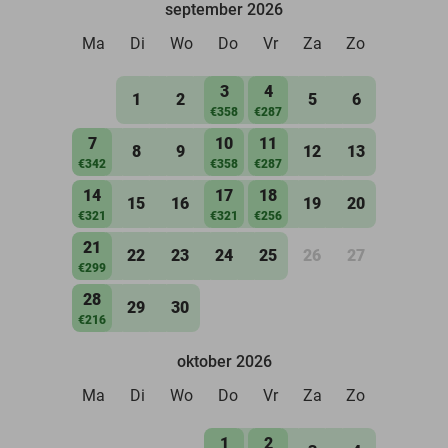
september 2026
Ma
Di
Wo
Do
Vr
Za
Zo
3
4
1
2
5
6
€358
€287
7
10
11
8
9
12
13
€342
€358
€287
14
17
18
15
16
19
20
€321
€321
€256
21
22
23
24
25
26
27
€299
28
29
30
€216
oktober 2026
Ma
Di
Wo
Do
Vr
Za
Zo
1
2