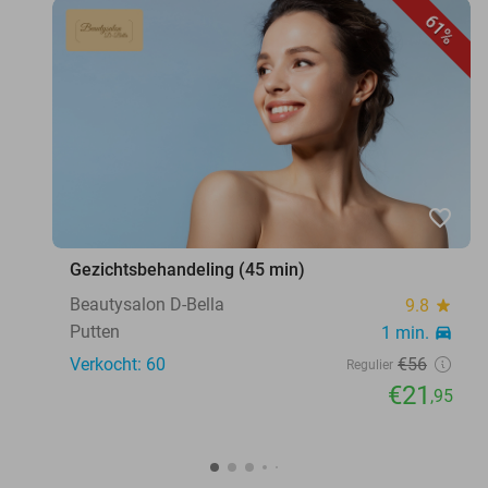
61%
favorite_border
Gezichtsbehandeling (45 min)
Beautysalon D-Bella
9.8
star
Putten
1 min.
directions_car
Verkocht: 60
€56
Regulier
€21
,95