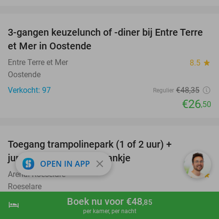
favorite_border
3-gangen keuzelunch of -diner bij Entre Terre
45%
et Mer in Oostende
Entre Terre et Mer
8.5
star
Oostende
Verkocht: 97
€48
,35
Regulier
€26
,50
favorite_border
Toegang trampolinepark (1 of 2 uur) +
47%
jumpsokken + ijsje + drankje
close
OPEN IN APP
Arenal Roeselare
9.5
star
Roeselare
Boek nu voor €48
Verkocht: 360
€20
,70
,85
Regulier
hotel
shopping_cart
Boek nu
navigate_next
per kamer, per nacht
€10
,95