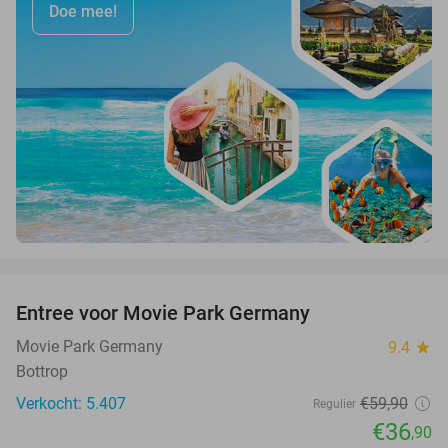
Doe mee!
favorite_border
Entree voor Movie Park Germany
38%
Movie Park Germany
9.4
star
Bottrop
Verkocht: 5.407
€59
,90
Regulier
€36
,90