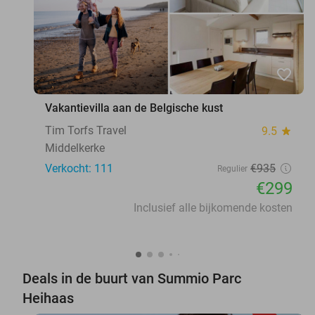
favorite_border
Vakantievilla aan de Belgische kust
Tim Torfs Travel
9.5
star
Middelkerke
Verkocht: 111
€935
Regulier
€299
Inclusief alle bijkomende kosten
Deals in de buurt van Summio Parc
Heihaas