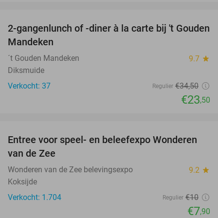
favorite_border
2-gangenlunch of -diner à la carte bij 't Gouden
32%
Mandeken
´t Gouden Mandeken
9.7
star
Diksmuide
Verkocht: 37
€34
,50
Regulier
€23
,50
favorite_border
Entree voor speel- en beleefexpo Wonderen
21%
van de Zee
Wonderen van de Zee belevingsexpo
9.2
star
Koksijde
Verkocht: 1.704
€10
Regulier
€7
,90