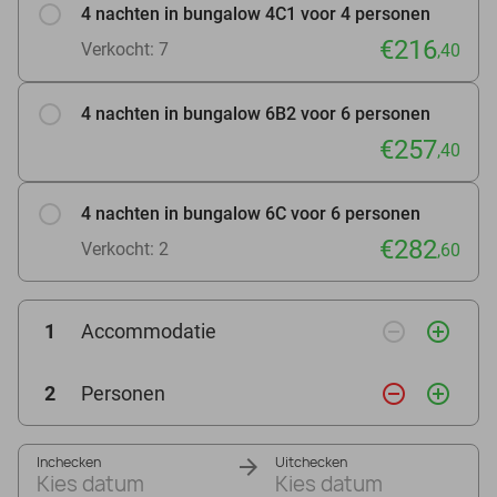
4 nachten in bungalow 4C1 voor 4 personen
€216
Verkocht: 7
,40
4 nachten in bungalow 6B2 voor 6 personen
€257
,40
4 nachten in bungalow 6C voor 6 personen
€282
Verkocht: 2
,60
remove_circle_outline
add_circle_outline
1
Accommodatie
remove_circle_outline
add_circle_outline
2
Personen
Inchecken
Uitchecken
Kies datum
Kies datum