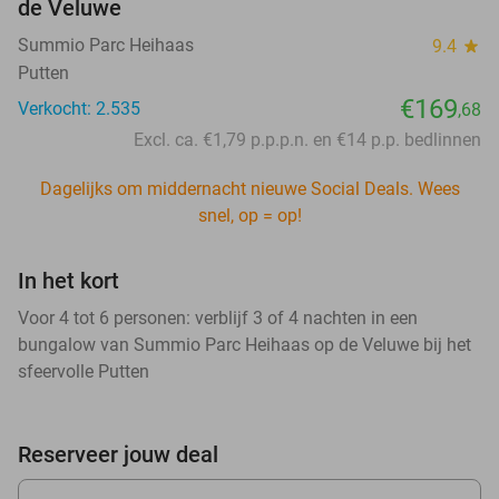
de Veluwe
Summio Parc Heihaas
9.4
star
Putten
€169
Verkocht: 2.535
,68
Excl. ca. €1,79 p.p.p.n. en €14 p.p. bedlinnen
Dagelijks om middernacht nieuwe Social Deals. Wees
snel, op = op!
In het kort
Voor 4 tot 6 personen: verblijf 3 of 4 nachten in een
bungalow van Summio Parc Heihaas op de Veluwe bij het
sfeervolle Putten
Reserveer jouw deal