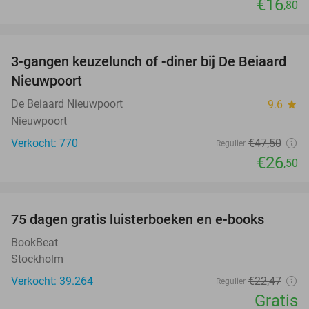
€16
,80
favorite_border
3-gangen keuzelunch of -diner bij De Beiaard
44%
Nieuwpoort
De Beiaard Nieuwpoort
9.6
star
Nieuwpoort
Verkocht: 770
€47
,50
Regulier
€26
,50
favorite_border
100%
75 dagen gratis luisterboeken en e-books
BookBeat
Stockholm
Verkocht: 39.264
€22
,47
Regulier
Gratis