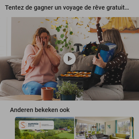
Tentez de gagner un voyage de rêve gratuit d'une valeur de 3.000 € !
play_circle
Anderen bekeken ook