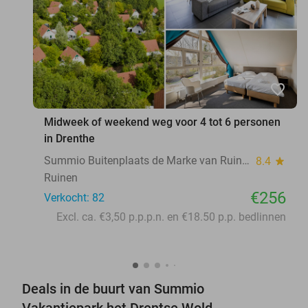
favorite_border
Midweek of weekend weg voor 4 tot 6 personen
in Drenthe
Summio Buitenplaats de Marke van Ruinen
8.4
star
Ruinen
€256
Verkocht: 82
Excl. ca. €3,50 p.p.p.n. en €18.50 p.p. bedlinnen
Deals in de buurt van Summio
Vakantiepark het Drentse Wold