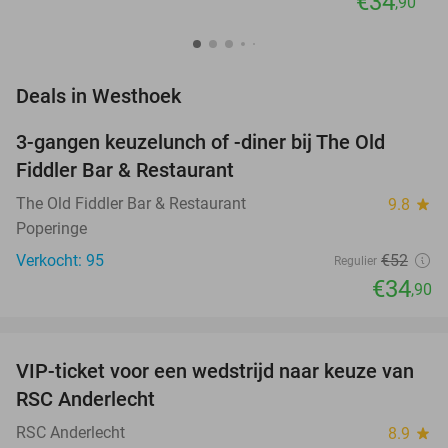
€34
,90
favorite_border
Deals in Westhoek
3-gangen keuzelunch of -diner bij The Old
33%
Fiddler Bar & Restaurant
The Old Fiddler Bar & Restaurant
9.8
star
Poperinge
Verkocht: 95
€52
Regulier
€34
,90
favorite_border
VIP-ticket voor een wedstrijd naar keuze van
70%
RSC Anderlecht
RSC Anderlecht
8.9
star