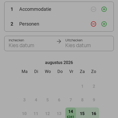
remove_circle_outline
add_circle_outline
1
Accommodatie
remove_circle_outline
add_circle_outline
2
Personen
Inchecken
Uitchecken
Kies datum
Kies datum
augustus 2026
Ma
Di
Wo
Do
Vr
Za
Zo
1
2
3
4
5
6
7
8
9
14
10
11
12
13
15
16
€341