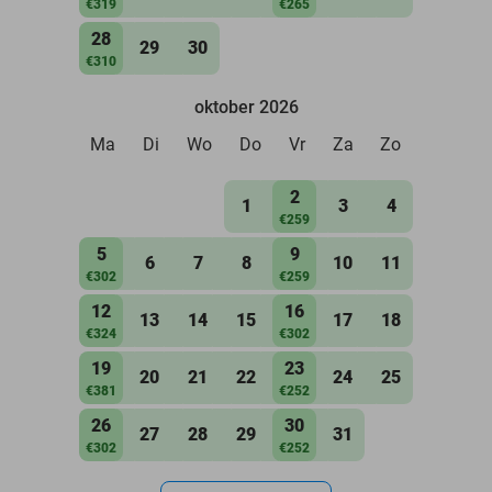
€319
€265
28
29
30
€310
oktober 2026
Ma
Di
Wo
Do
Vr
Za
Zo
2
1
3
4
€259
5
9
6
7
8
10
11
€302
€259
12
16
13
14
15
17
18
€324
€302
19
23
20
21
22
24
25
€381
€252
26
30
27
28
29
31
€302
€252