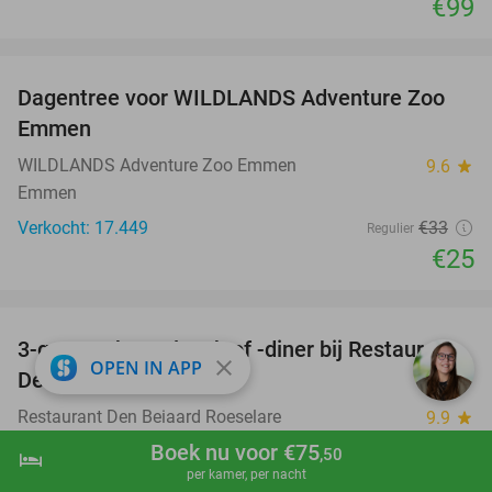
€99
favorite_border
Dagentree voor WILDLANDS Adventure Zoo
24%
Emmen
WILDLANDS Adventure Zoo Emmen
9.6
star
Emmen
Verkocht: 17.449
€33
Regulier
€25
favorite_border
3-gangen keuzelunch of -diner bij Restaurant
43%
close
OPEN IN APP
Den Beiaard
Restaurant Den Beiaard Roeselare
9.9
star
Roeselare
Boek nu voor €75
,50
hotel
shopping_cart
Boek nu
navigate_next
per kamer, per nacht
Verkocht: 31
€61
,50
Regulier