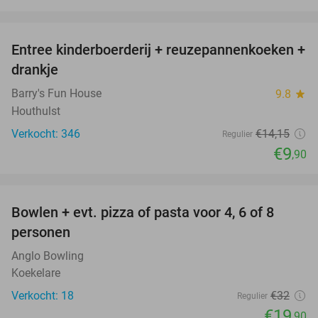
favorite_border
Entree kinderboerderij + reuzepannenkoeken +
30%
drankje
Barry's Fun House
9.8
star
Houthulst
Verkocht: 346
€14
,15
Regulier
€9
,90
favorite_border
Bowlen + evt. pizza of pasta voor 4, 6 of 8
38%
personen
Anglo Bowling
Koekelare
Verkocht: 18
€32
Regulier
€19
,90