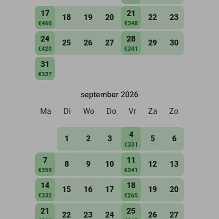
17
21
18
19
20
22
23
€460
€348
24
28
25
26
27
29
30
€420
€341
31
€337
september 2026
Ma
Di
Wo
Do
Vr
Za
Zo
4
1
2
3
5
6
€331
7
11
8
9
10
12
13
€359
€341
14
18
15
16
17
19
20
€332
€265
21
25
22
23
24
26
27