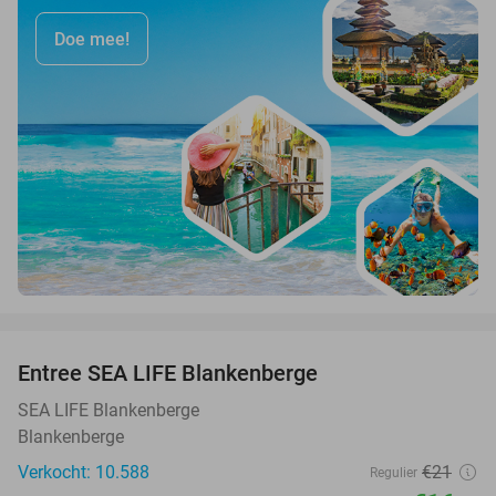
Doe mee!
favorite_border
Entree SEA LIFE Blankenberge
20%
SEA LIFE Blankenberge
Blankenberge
Verkocht: 10.588
€21
Regulier