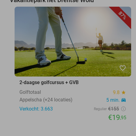
87%
favorite_border
2-daagse golfcursus + GVB
Golftotaal
9.8
star
Appelscha (+24 locaties)
5 min.
directions_car
Verkocht: 3.663
€155
Regulier
€19
,95