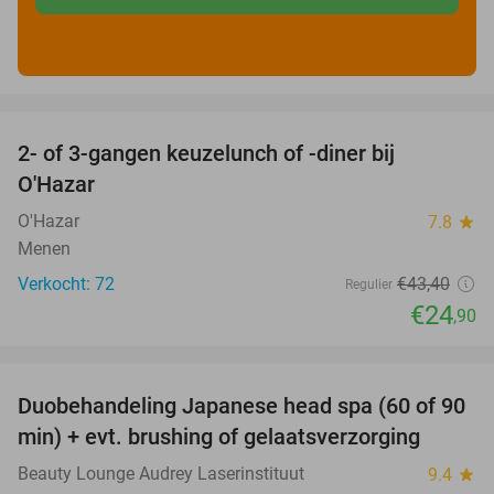
favorite_border
2- of 3-gangen keuzelunch of -diner bij
43%
O'Hazar
O'Hazar
7.8
star
Menen
Verkocht: 72
€43
,40
Regulier
€24
,90
favorite_border
Duobehandeling Japanese head spa (60 of 90
44%
min) + evt. brushing of gelaatsverzorging
Beauty Lounge Audrey Laserinstituut
9.4
star