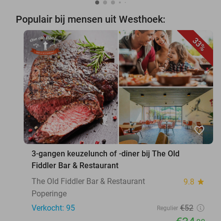
Populair bij mensen uit Westhoek:
33%
favorite_border
3-gangen keuzelunch of -diner bij The Old
Fiddler Bar & Restaurant
The Old Fiddler Bar & Restaurant
9.8
star
Poperinge
Verkocht: 95
€52
Regulier