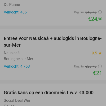
De Panne
Verkocht: 406
€40
,75
Regulier
€24
,90
favorite_border
Entree voor Nausicaá + audiogids in Boulogne-
27%
sur-Mer
Nausicaá
9.5
star
Boulogne-sur-Mer
Verkocht: 4.753
€28
,70
Regulier
€21
favorite_border
Gratis kans op een droomreis t.w.v. €3.000
Social Deal Win