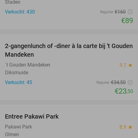
Staden
Verkocht: 430
€160
Regulier
€89
favorite_border
2-gangenlunch of -diner à la carte bij 't Gouden
32%
Mandeken
´t Gouden Mandeken
9.7
star
Diksmuide
Verkocht: 45
€34
,50
Regulier
€23
,50
favorite_border
Entree Pakawi Park
28%
Pakawi Park
8.9
star
Olmen