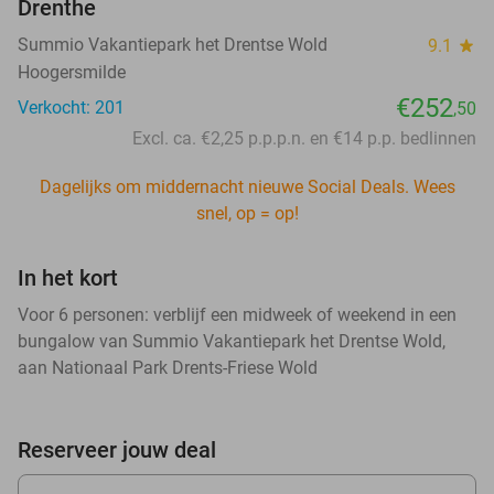
Drenthe
Summio Vakantiepark het Drentse Wold
9.1
star
Hoogersmilde
€252
Verkocht: 201
,50
Excl. ca. €2,25 p.p.p.n. en €14 p.p. bedlinnen
Dagelijks om middernacht nieuwe Social Deals. Wees
snel, op = op!
In het kort
Voor 6 personen: verblijf een midweek of weekend in een
bungalow van Summio Vakantiepark het Drentse Wold,
aan Nationaal Park Drents-Friese Wold
Reserveer jouw deal