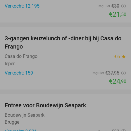
Verkocht: 12.195
€30
Regulier
€21
,50
favorite_border
3-gangen keuzelunch of -diner bij bij Casa do
34%
Frango
Casa do Frango
9.6
star
Ieper
Verkocht: 159
€37
,95
Regulier
€24
,90
favorite_border
Entree voor Boudewijn Seapark
35%
Boudewijn Seapark
Brugge