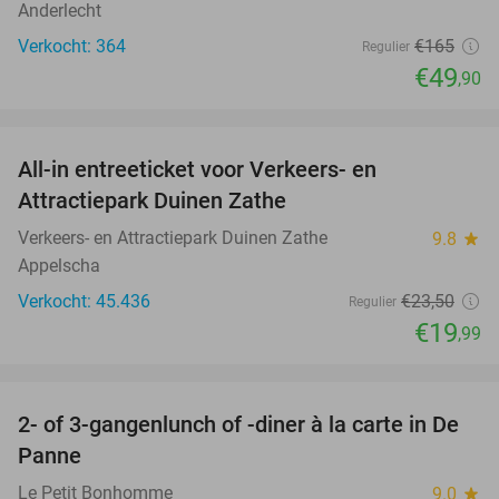
Anderlecht
Verkocht: 364
€165
Regulier
€49
,90
favorite_border
All-in entreeticket voor Verkeers- en
15%
Attractiepark Duinen Zathe
Verkeers- en Attractiepark Duinen Zathe
9.8
star
Appelscha
Verkocht: 45.436
€23
,50
Regulier
€19
,99
favorite_border
2- of 3-gangenlunch of -diner à la carte in De
39%
Panne
Le Petit Bonhomme
9.0
star