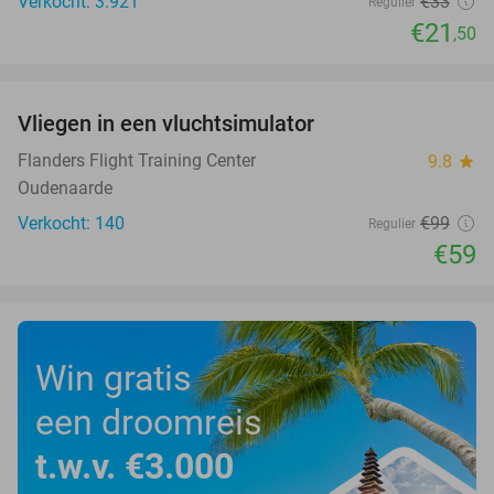
Verkocht: 3.921
€33
Regulier
€21
,50
favorite_border
Vliegen in een vluchtsimulator
40%
Flanders Flight Training Center
9.8
star
Oudenaarde
Verkocht: 140
€99
Regulier
€59
Win gratis
een droomreis
t.w.v. €3.000