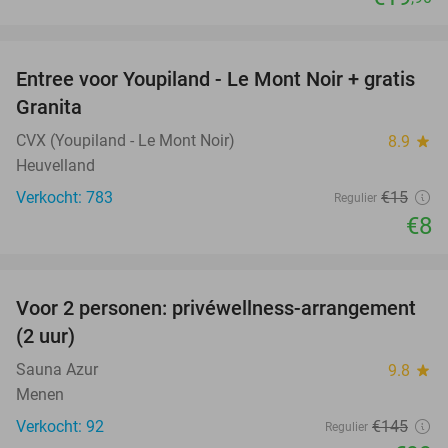
favorite_border
Entree voor Youpiland - Le Mont Noir + gratis
47%
Granita
CVX (Youpiland - Le Mont Noir)
8.9
star
Heuvelland
Verkocht: 783
€15
Regulier
€8
favorite_border
Voor 2 personen: privéwellness-arrangement
32%
(2 uur)
Sauna Azur
9.8
star
Menen
Verkocht: 92
€145
Regulier