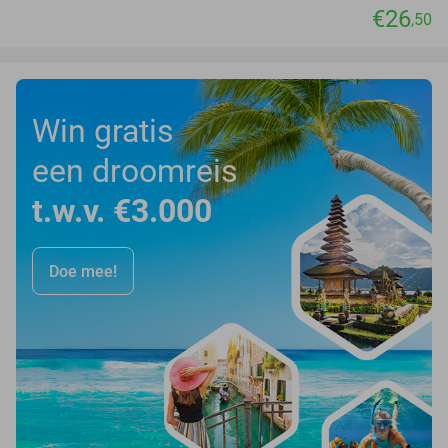
€26
,50
Win gratis
een droomreis
t.w.v. €3.000
Doe mee!