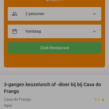
Zoek Restaurant
favorite_border
3-gangen keuzelunch of -diner bij bij Casa do
34%
Frango
Casa do Frango
9.6
star
Ieper