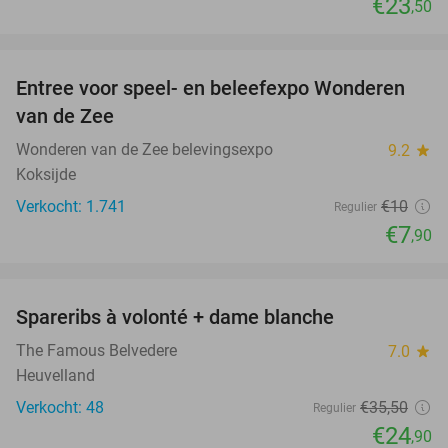
€23
,50
favorite_border
Entree voor speel- en beleefexpo Wonderen
21%
van de Zee
Wonderen van de Zee belevingsexpo
9.2
star
Koksijde
Verkocht: 1.741
€10
Regulier
€7
,90
favorite_border
Spareribs à volonté + dame blanche
30%
The Famous Belvedere
7.0
star
Heuvelland
Verkocht: 48
€35
,50
Regulier
€24
,90