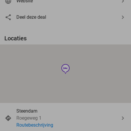
Website
Deel deze deal
Locaties
hotel
Steendam
Roegeweg 1
Routebeschrijving