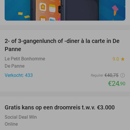
favorite_border
2- of 3-gangenlunch of -diner à la carte in De
39%
Panne
Le Petit Bonhomme
9.0
star
De Panne
Verkocht: 433
€40
,75
Regulier
€24
,90
favorite_border
Gratis kans op een droomreis t.w.v. €3.000
Social Deal Win
Online