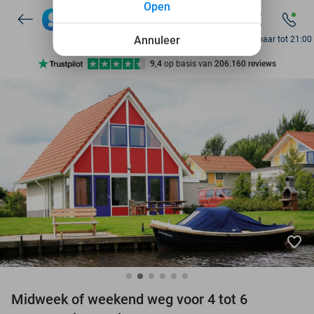
Open
7 dagen per week beschikbaar
10+ miljoen leden
Annuleer
Bereikbaar tot 21:00
9,4
op basis van
206.160 reviews
Ontdek 15.000+ deals
7 dagen per week beschikbaar
10+ miljoen leden
favorite_border
Midweek of weekend weg voor 4 tot 6