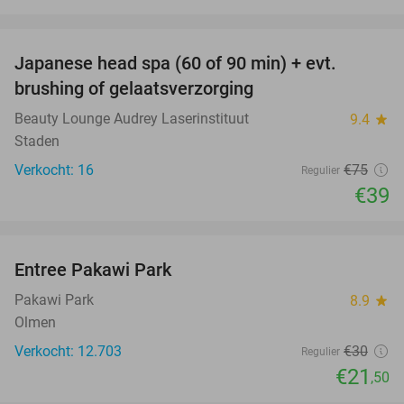
favorite_border
Japanese head spa (60 of 90 min) + evt.
48%
brushing of gelaatsverzorging
Beauty Lounge Audrey Laserinstituut
9.4
star
Staden
Verkocht: 16
€75
Regulier
€39
favorite_border
Entree Pakawi Park
28%
Pakawi Park
8.9
star
Olmen
Verkocht: 12.703
€30
Regulier
€21
,50