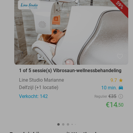
59%
favorite_border
1 of 5 sessie(s) Vibrosaun-wellnessbehandeling
Line Studio Marianne
9.7
star
Delfzijl (+1 locatie)
10 min.
directions_car
Verkocht: 142
€35
Regulier
€14
,50