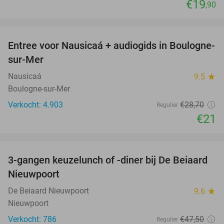
€19
,90
favorite_border
Entree voor Nausicaá + audiogids in Boulogne-
27%
sur-Mer
Nausicaá
9.5
star
Boulogne-sur-Mer
Verkocht: 4.903
€28
,70
Regulier
€21
favorite_border
3-gangen keuzelunch of -diner bij De Beiaard
44%
Nieuwpoort
De Beiaard Nieuwpoort
9.6
star
Nieuwpoort
Verkocht: 786
€47
,50
Regulier