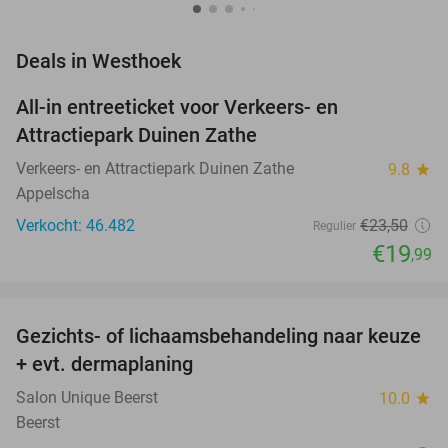
favorite_border
Deals in Westhoek
All-in entreeticket voor Verkeers- en
15%
Attractiepark Duinen Zathe
Verkeers- en Attractiepark Duinen Zathe
9.8
star
Appelscha
Verkocht: 46.482
€23
,50
Regulier
€19
,99
favorite_border
Gezichts- of lichaamsbehandeling naar keuze
51%
+ evt. dermaplaning
Salon Unique Beerst
10.0
star
Beerst