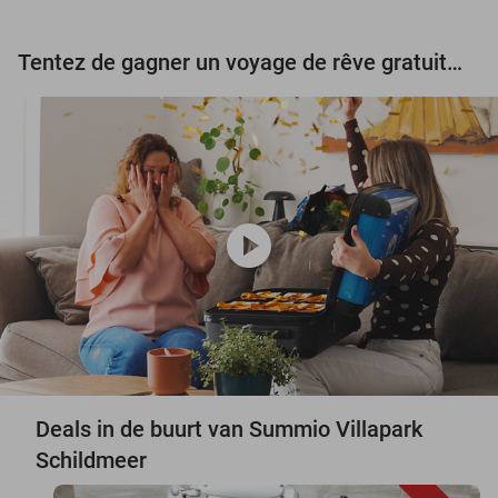
Tentez de gagner un voyage de rêve gratuit d'une valeur de 3.000 € !
play_circle
Deals in de buurt van Summio Villapark
Schildmeer