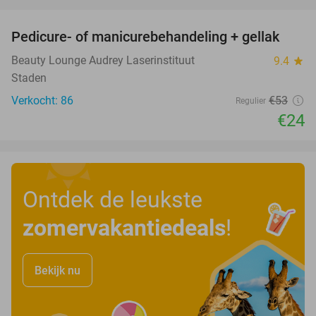
favorite_border
Pedicure- of manicurebehandeling + gellak
55%
Beauty Lounge Audrey Laserinstituut
9.4
star
Staden
Verkocht: 86
€53
Regulier
€24
Ontdek de leukste
zomervakantiedeals
!
Bekijk nu