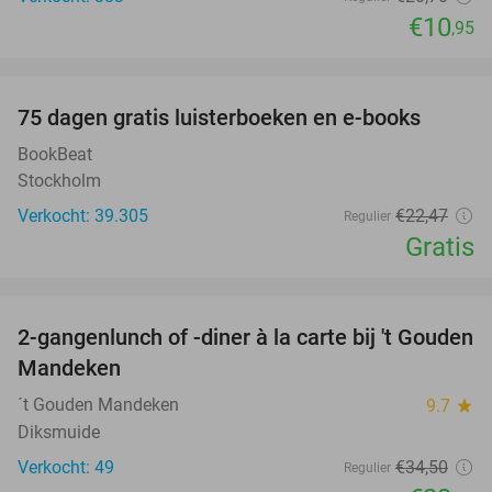
€10
,95
favorite_border
100%
75 dagen gratis luisterboeken en e-books
BookBeat
Stockholm
Verkocht: 39.305
€22
,47
Regulier
Gratis
favorite_border
2-gangenlunch of -diner à la carte bij 't Gouden
32%
Mandeken
´t Gouden Mandeken
9.7
star
Diksmuide
Verkocht: 49
€34
,50
Regulier