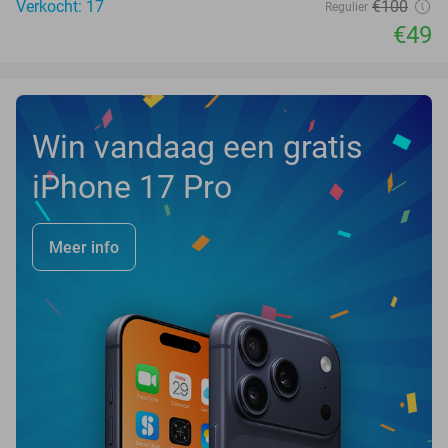
Verkocht: 17
€100
Regulier
€49
Win vandaag een gratis
iPhone 17 Pro
Meer info