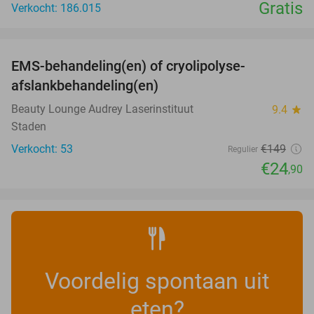
Gratis
Verkocht: 186.015
favorite_border
EMS-behandeling(en) of cryolipolyse-
83%
afslankbehandeling(en)
Beauty Lounge Audrey Laserinstituut
9.4
star
Staden
Verkocht: 53
€149
Regulier
€24
,90
Voordelig spontaan uit
eten?