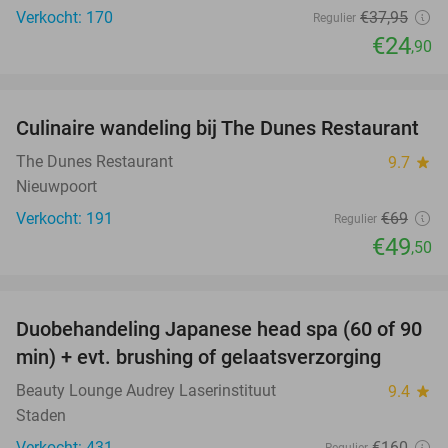
Verkocht: 170
€37
,95
Regulier
€24
,90
favorite_border
Culinaire wandeling bij The Dunes Restaurant
28%
The Dunes Restaurant
9.7
star
Nieuwpoort
Verkocht: 191
€69
Regulier
€49
,50
favorite_border
Duobehandeling Japanese head spa (60 of 90
44%
min) + evt. brushing of gelaatsverzorging
Beauty Lounge Audrey Laserinstituut
9.4
star
Staden
Verkocht: 431
€160