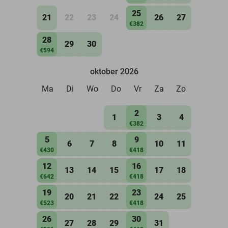
25
21
22
23
24
26
27
€382
28
29
30
€594
oktober 2026
Ma
Di
Wo
Do
Vr
Za
Zo
2
1
3
4
€382
5
9
6
7
8
10
11
€430
€418
12
16
13
14
15
17
18
€642
€418
19
23
20
21
22
24
25
€523
€418
26
30
27
28
29
31