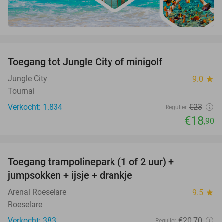
favorite_border
Toegang tot Jungle City of minigolf
18%
Jungle City
9.0
star
Tournai
Verkocht: 1.834
€23
Regulier
€18
,90
favorite_border
Toegang trampolinepark (1 of 2 uur) +
47%
jumpsokken + ijsje + drankje
Arenal Roeselare
9.5
star
Roeselare
Verkocht: 383
€20
,70
Regulier