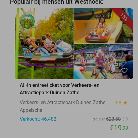
Populair bij mensen uit Westhoek:
15%
favorite_border
All-in entreeticket voor Verkeers- en
Attractiepark Duinen Zathe
Verkeers- en Attractiepark Duinen Zathe
9.8
star
Appelscha
Verkocht: 46.482
€23
,50
Regulier
€19
,99