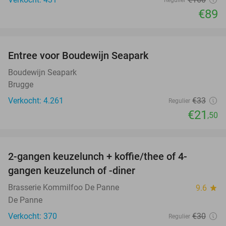
Regulier
€89
favorite_border
Entree voor Boudewijn Seapark
35%
Boudewijn Seapark
Brugge
Verkocht: 4.261
€33
Regulier
€21
,50
favorite_border
2-gangen keuzelunch + koffie/thee of 4-
34%
gangen keuzelunch of -diner
Brasserie Kommilfoo De Panne
9.6
star
De Panne
Verkocht: 370
€30
Regulier