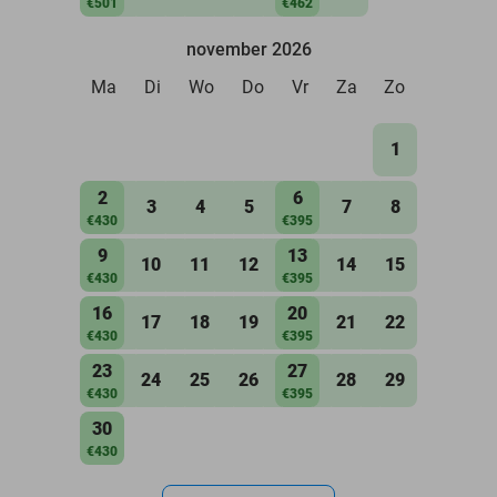
€501
€462
november 2026
Ma
Di
Wo
Do
Vr
Za
Zo
1
2
6
3
4
5
7
8
€430
€395
9
13
10
11
12
14
15
€430
€395
16
20
17
18
19
21
22
€430
€395
23
27
24
25
26
28
29
€430
€395
30
€430