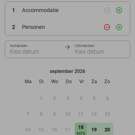
remove_circle_outline
add_circle_outline
1
Accommodatie
remove_circle_outline
add_circle_outline
2
Personen
Inchecken
Uitchecken
Kies datum
Kies datum
september 2026
Ma
Di
Wo
Do
Vr
Za
Zo
1
2
3
4
5
6
7
8
9
10
11
12
13
18
14
15
16
17
19
20
€473