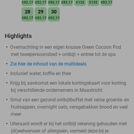
€82,17
€82,17
€82,17
€82,17
€132
€132
€82,17
28
29
30
€82,17
€82,17
€82,17
Highlights
Overnachting in een eigen knusse Green Cocoon Pod
met tweepersoonsbed + ontbijt + entree tot de spa
Zie hier de inhoud van de multideals
Inclusief water, koffie en thee
Krijg bij aankomst een lokale kortingskaart voor korting
bij verschillende ondernemers in Maastricht
Smul van een gezond ontbijtbuffet met verse groente- en
fruitsappen, overnight oats, versgebakken brood en veel
meer
Uiteraard wordt er bij het ontbijt rekening gehouden met
(di)eetwensen of allergieën, vermeld deze bij je