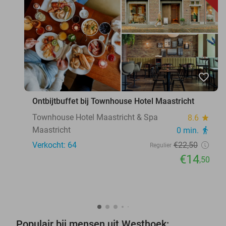
favorite_border
Ontbijtbuffet bij Townhouse Hotel Maastricht
Townhouse Hotel Maastricht & Spa
8.6
star
Maastricht
0 min.
directions_walk
Verkocht: 64
€22
,50
Regulier
€14
,50
Populair bij mensen uit Westhoek: