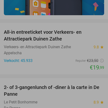
favorite_border
All-in entreeticket voor Verkeers- en
15%
Attractiepark Duinen Zathe
Verkeers- en Attractiepark Duinen Zathe
9.8
star
Appelscha
Verkocht: 45.933
€23
,50
Regulier
€19
,99
favorite_border
2- of 3-gangenlunch of -diner à la carte in De
39%
Panne
Le Petit Bonhomme
8.9
star