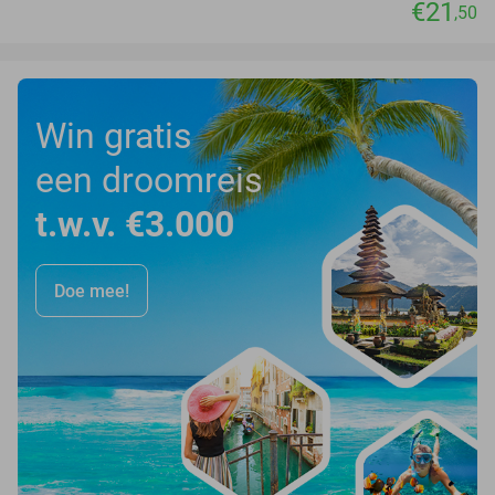
€21
,50
Win gratis
een droomreis
t.w.v. €3.000
Doe mee!