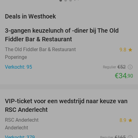
favorite_border
Deals in Westhoek
3-gangen keuzelunch of -diner bij The Old
33%
Fiddler Bar & Restaurant
The Old Fiddler Bar & Restaurant
9.8
star
Poperinge
Verkocht: 95
€52
Regulier
€34
,90
favorite_border
VIP-ticket voor een wedstrijd naar keuze van
70%
RSC Anderlecht
RSC Anderlecht
8.9
star
Anderlecht
Verkocht: 379
€165
Regulier