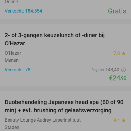
Online
Gratis
Verkocht: 184.554
favorite_border
2- of 3-gangen keuzelunch of -diner bij
43%
O'Hazar
O'Hazar
7.8
star
Menen
Verkocht: 78
€43
,40
Regulier
€24
,90
favorite_border
Duobehandeling Japanese head spa (60 of 90
44%
min) + evt. brushing of gelaatsverzorging
Beauty Lounge Audrey Laserinstituut
9.4
star
Staden