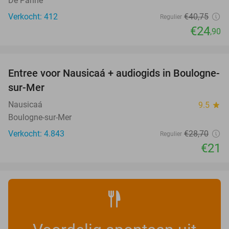
De Panne
Verkocht: 412
€40
,75
Regulier
€24
,90
favorite_border
Entree voor Nausicaá + audiogids in Boulogne-
27%
sur-Mer
Nausicaá
9.5
star
Boulogne-sur-Mer
Verkocht: 4.843
€28
,70
Regulier
€21