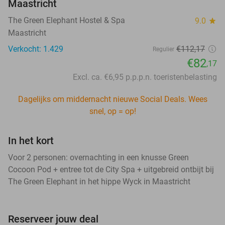
Maastricht
The Green Elephant Hostel & Spa
9.0
star
Maastricht
Verkocht: 1.429
€112,17
Regulier
€82
,17
Excl. ca. €6,95 p.p.p.n. toeristenbelasting
Dagelijks om middernacht nieuwe Social Deals. Wees
snel, op = op!
In het kort
Voor 2 personen: overnachting in een knusse Green
Cocoon Pod + entree tot de City Spa + uitgebreid ontbijt bij
The Green Elephant in het hippe Wyck in Maastricht
Reserveer jouw deal