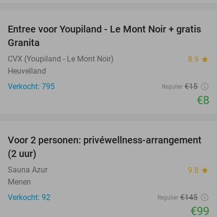
favorite_border
Entree voor Youpiland - Le Mont Noir + gratis
47%
Granita
CVX (Youpiland - Le Mont Noir)
8.9
star
Heuvelland
Verkocht: 795
€15
Regulier
€8
favorite_border
Voor 2 personen: privéwellness-arrangement
32%
(2 uur)
Sauna Azur
9.8
star
Menen
Verkocht: 92
€145
Regulier
€99