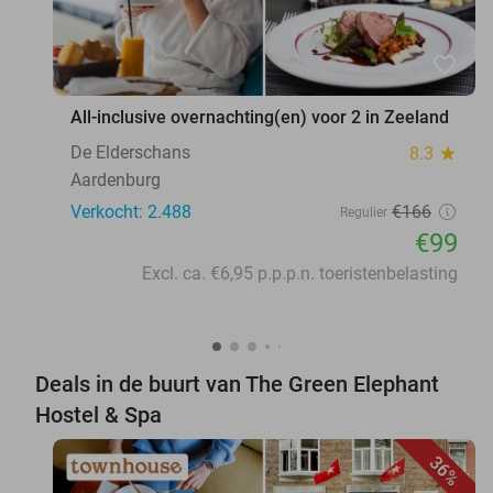
favorite_border
All-inclusive overnachting(en) voor 2 in Zeeland
De Elderschans
8.3
star
Aardenburg
Verkocht: 2.488
€166
Regulier
€99
Excl. ca. €6,95 p.p.p.n. toeristenbelasting
Deals in de buurt van The Green Elephant
Hostel & Spa
36%