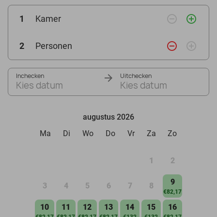
remove_circle_outline
add_circle_outline
1
Kamer
remove_circle_outline
add_circle_outline
2
Personen
Inchecken
Uitchecken
Kies datum
Kies datum
augustus 2026
Ma
Di
Wo
Do
Vr
Za
Zo
1
2
9
3
4
5
6
7
8
€82,17
10
11
12
13
14
15
16
€82,17
€82,17
€82,17
€82,17
€132
€132
€82,17