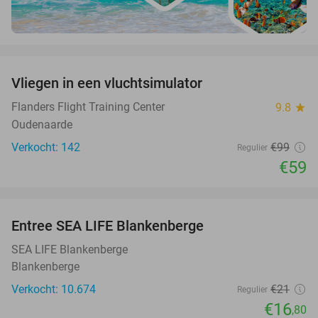
favorite_border
Vliegen in een vluchtsimulator
40%
Flanders Flight Training Center
9.8
star
Oudenaarde
Verkocht: 142
€99
Regulier
€59
favorite_border
Entree SEA LIFE Blankenberge
20%
SEA LIFE Blankenberge
Blankenberge
Verkocht: 10.674
€21
Regulier
€16
,80