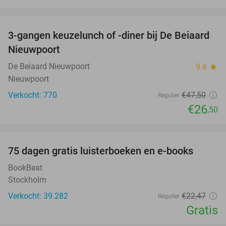
favorite_border
3-gangen keuzelunch of -diner bij De Beiaard
44%
Nieuwpoort
De Beiaard Nieuwpoort
9.6
star
Nieuwpoort
Verkocht: 770
€47
,50
Regulier
€26
,50
favorite_border
100%
75 dagen gratis luisterboeken en e-books
BookBeat
Stockholm
Verkocht: 39.282
€22
,47
Regulier
Gratis