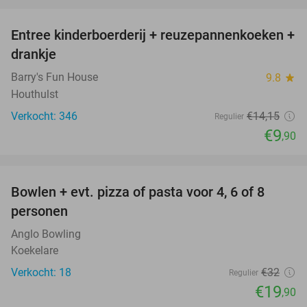
favorite_border
Entree kinderboerderij + reuzepannenkoeken +
30%
drankje
Barry's Fun House
9.8
star
Houthulst
Verkocht: 346
€14
,15
Regulier
€9
,90
favorite_border
Bowlen + evt. pizza of pasta voor 4, 6 of 8
38%
personen
Anglo Bowling
Koekelare
Verkocht: 18
€32
Regulier
€19
,90