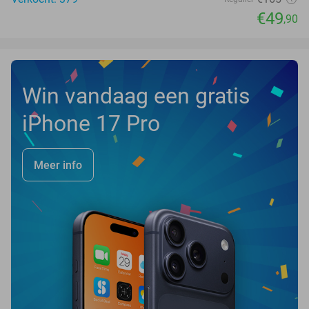
€49
,90
Win vandaag een gratis
iPhone 17 Pro
Meer info