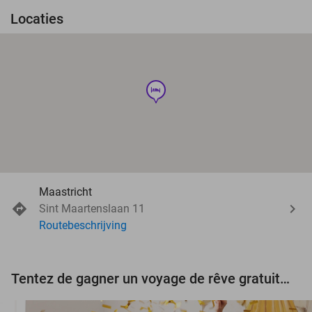
Locaties
hotel
Maastricht
Sint Maartenslaan 11
Routebeschrijving
Tentez de gagner un voyage de rêve gratuit d'une valeur de 3.000 € !