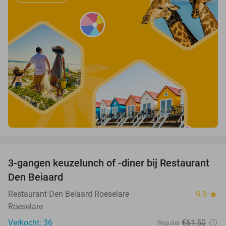
favorite_border
3-gangen keuzelunch of -diner bij Restaurant
43%
Den Beiaard
Restaurant Den Beiaard Roeselare
9.9
star
Roeselare
Verkocht: 36
€61
,50
Regulier