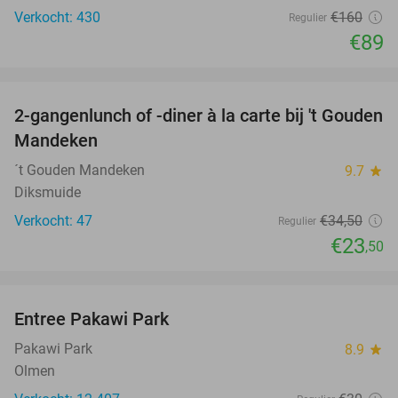
Verkocht: 430
€160
Regulier
€89
favorite_border
2-gangenlunch of -diner à la carte bij 't Gouden
32%
Mandeken
´t Gouden Mandeken
9.7
star
Diksmuide
Verkocht: 47
€34
,50
Regulier
€23
,50
favorite_border
Entree Pakawi Park
28%
Pakawi Park
8.9
star
Olmen