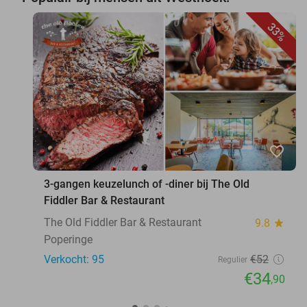
33%
favorite_border
3-gangen keuzelunch of -diner bij The Old
Fiddler Bar & Restaurant
The Old Fiddler Bar & Restaurant
9.8
star
Poperinge
Verkocht: 95
€52
Regulier
€34
,90