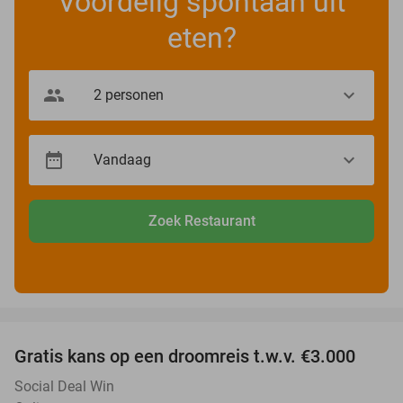
Voordelig spontaan uit
eten?
Zoek Restaurant
favorite_border
Gratis kans op een droomreis t.w.v. €3.000
Social Deal Win