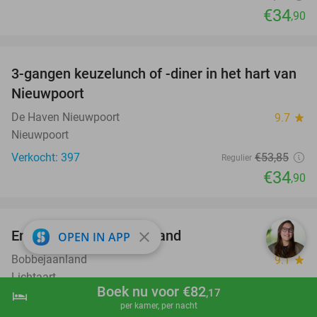
€34
,90
favorite_border
3-gangen keuzelunch of -diner in het hart van
35%
Nieuwpoort
De Haven Nieuwpoort
9.7
star
Nieuwpoort
Verkocht: 397
€53
,85
Regulier
€34
,90
favorite_border
Entree voor Bobbejaanland
40%
close
OPEN IN APP
Bobbejaanland
9.1
star
Lichtaart
Boek nu voor €82
,17
hotel
shopping_cart
Boek nu
navigate_next
Verkocht: 20.285
€49
,90
Regulier
per kamer, per nacht