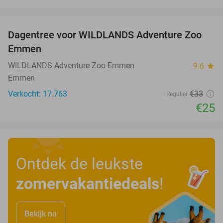
favorite_border
Dagentree voor WILDLANDS Adventure Zoo
24%
Emmen
WILDLANDS Adventure Zoo Emmen
9.6
star
Emmen
Verkocht: 17.763
€33
Regulier
€25
Ontdek de leukste
zomervakantiedeals
!
Bekijk nu