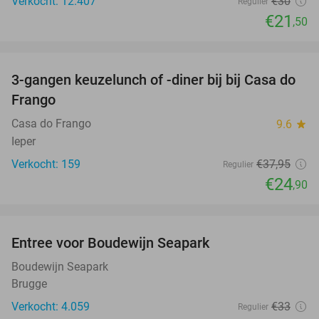
Verkocht: 12.407
€30
Regulier
€21
,50
favorite_border
3-gangen keuzelunch of -diner bij bij Casa do
34%
Frango
Casa do Frango
9.6
star
Ieper
Verkocht: 159
€37
,95
Regulier
€24
,90
favorite_border
Entree voor Boudewijn Seapark
35%
Boudewijn Seapark
Brugge
Verkocht: 4.059
€33
Regulier