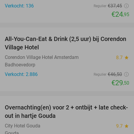
Verkocht: 136
€37
,45
Regulier
€24
,95
favorite_border
All-You-Can-Eat & Drink (2,5 uur) bij Corendon
37%
Village Hotel
Corendon Village Hotel Amsterdam
8.7
star
Badhoevedorp
Verkocht: 2.886
€46
,50
Regulier
€29
,50
favorite_border
Overnachting(en) voor 2 + ontbijt + late check-
54%
out in hartje Gouda
City Hotel Gouda
9.7
star
Gouda