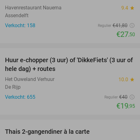
Havenrestaurant Nauerna
9.4
star
Assendelft
Verkocht: 158
€41
,80
Regulier
€27
,50
favorite_border
Huur e-chopper (3 uur) of 'DikkeFiets' (3 uur of
50%
hele dag) + routes
Het Ouweland Verhuur
10.0
star
De Rijp
Verkocht: 655
€40
Regulier
€19
,95
favorite_border
Thais 2-gangendiner à la carte
27%