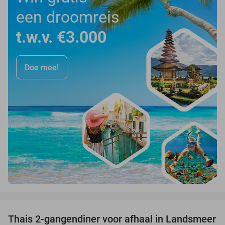
een droomreis
t.w.v. €3.000
Doe mee!
favorite_border
Thais 2-gangendiner voor afhaal in Landsmeer
35%