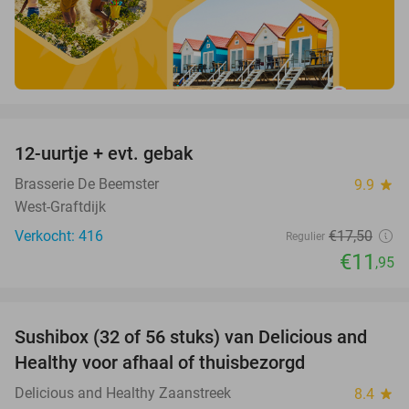
favorite_border
12-uurtje + evt. gebak
32%
Brasserie De Beemster
9.9
star
West-Graftdijk
Verkocht: 416
€17
,50
Regulier
€11
,95
favorite_border
Sushibox (32 of 56 stuks) van Delicious and
58%
Healthy voor afhaal of thuisbezorgd
Delicious and Healthy Zaanstreek
8.4
star