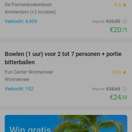
De Pannenkoekenboot
9.2
star
Amsterdam (+2 locaties)
Verkocht: 4.609
€29
,50
Regulier
€20
,75
favorite_border
Bowlen (1 uur) voor 2 tot 7 personen + portie
37%
bitterballen
Fun Center Wormerveer
10.0
star
Wormerveer
Verkocht: 152
€38
,65
Regulier
€24
,50
Win gratis