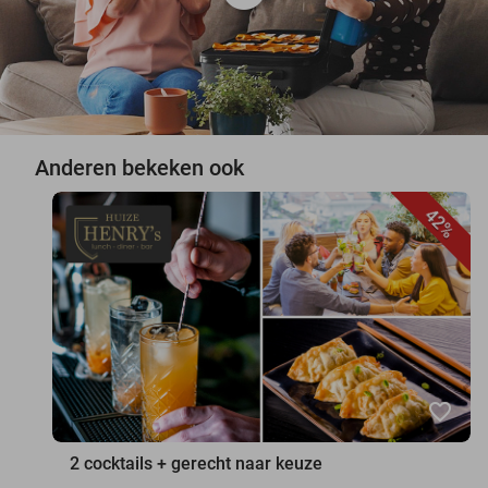
Anderen bekeken ook
42%
favorite_border
2 cocktails + gerecht naar keuze