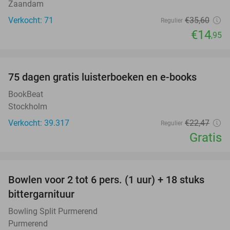
Zaandam
Verkocht: 71
€35
,60
Regulier
€14
,95
favorite_border
100%
75 dagen gratis luisterboeken en e-books
BookBeat
Stockholm
Verkocht: 39.317
€22
,47
Regulier
Gratis
favorite_border
Bowlen voor 2 tot 6 pers. (1 uur) + 18 stuks
33%
bittergarnituur
Bowling Split Purmerend
Purmerend