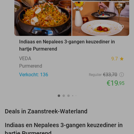
favorite_border
Indiaas en Nepalees 3-gangen keuzediner in
hartje Purmerend
VEDA
9.7
star
Purmerend
Verkocht: 136
€33
,70
Regulier
€19
,95
favorite_border
Deals in Zaanstreek-Waterland
Indiaas en Nepalees 3-gangen keuzediner in
41%
hartje Purmerend