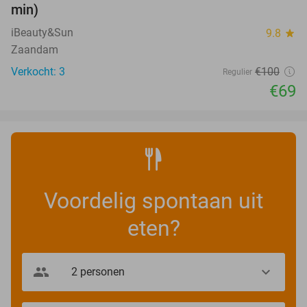
min)
iBeauty&Sun
9.8
star
Zaandam
Verkocht: 3
€100
Regulier
€69
Voordelig spontaan uit
eten?