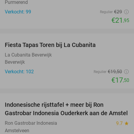
Purmerend
Verkocht: 99
€29
Regulier
€21
,95
favorite_border
Fiesta Tapas Toren bij La Cubanita
10%
La Cubanita Beverwijk
Beverwijk
Verkocht: 102
€19
,50
Regulier
€17
,50
favorite_border
Indonesische rijsttafel + meer bij Ron
26%
Gastrobar Indonesia Ouderkerk aan de Amstel
Ron Gastrobar Indonesia
9.7
star
Amstelveen