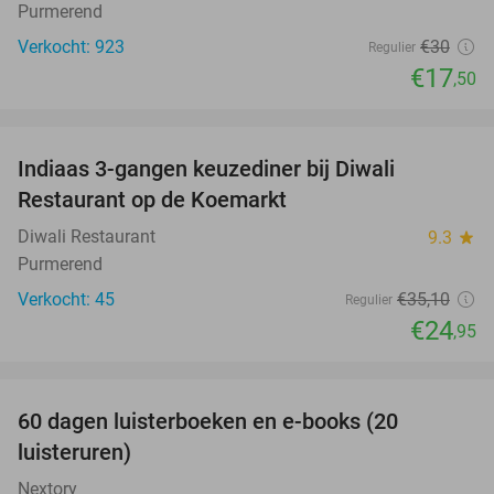
Purmerend
Verkocht: 923
€30
Regulier
€17
,50
favorite_border
Indiaas 3-gangen keuzediner bij Diwali
29%
Restaurant op de Koemarkt
Diwali Restaurant
9.3
star
Purmerend
Verkocht: 45
€35
,10
Regulier
€24
,95
favorite_border
100%
60 dagen luisterboeken en e-books (20
luisteruren)
Nextory