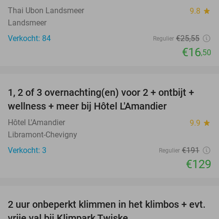
Thai Ubon Landsmeer
9.8
star
Landsmeer
Verkocht: 84
€25
,55
Regulier
€16
,50
favorite_border
1, 2 of 3 overnachting(en) voor 2 + ontbijt +
32%
NEW
wellness + meer bij Hôtel L'Amandier
TODAY
Hôtel L'Amandier
9.9
star
Libramont-Chevigny
Verkocht: 3
€191
Regulier
€129
favorite_border
2 uur onbeperkt klimmen in het klimbos + evt.
23%
vrije val bij Klimpark Twiske