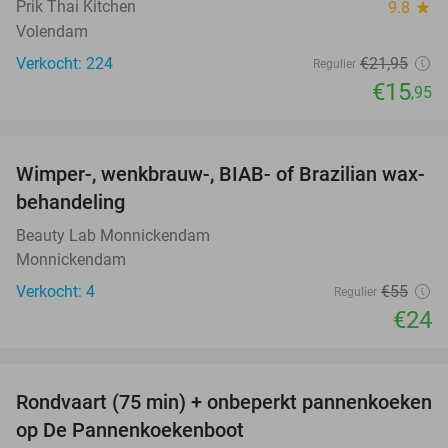
Prik Thai Kitchen
9.8
star
Volendam
Verkocht: 224
€21
,95
Regulier
€15
,95
favorite_border
Wimper-, wenkbrauw-, BIAB- of Brazilian wax-
56%
behandeling
Beauty Lab Monnickendam
Monnickendam
Verkocht: 4
€55
Regulier
€24
favorite_border
Rondvaart (75 min) + onbeperkt pannenkoeken
30%
op De Pannenkoekenboot