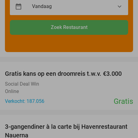
Zoek Restaurant
favorite_border
Gratis kans op een droomreis t.w.v. €3.000
Social Deal Win
Online
Gratis
Verkocht: 187.056
favorite_border
3-gangendiner à la carte bij Havenrestaurant
34%
Nauerna