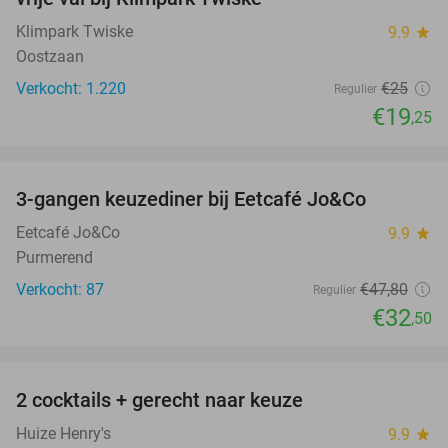
Klimpark Twiske
9.9
star
Oostzaan
Verkocht: 1.220
€25
Regulier
€19
,25
favorite_border
3-gangen keuzediner bij Eetcafé Jo&Co
32%
Eetcafé Jo&Co
9.9
star
Purmerend
Verkocht: 87
€47
,80
Regulier
€32
,50
favorite_border
2 cocktails + gerecht naar keuze
42%
Huize Henry's
9.9
star