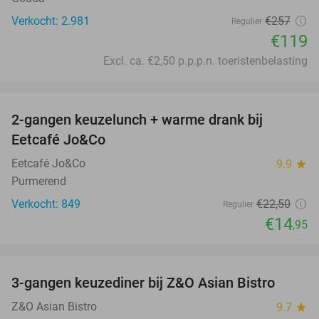
Verkocht: 2.981
€257
Regulier
€119
Excl. ca. €2,50 p.p.p.n. toeristenbelasting
favorite_border
2-gangen keuzelunch + warme drank bij
34%
Eetcafé Jo&Co
Eetcafé Jo&Co
9.9
star
Purmerend
Verkocht: 849
€22
,50
Regulier
€14
,95
favorite_border
3-gangen keuzediner bij Z&O Asian Bistro
24%
Z&O Asian Bistro
9.7
star