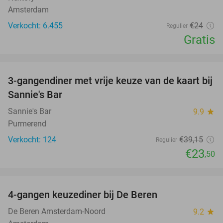
Amsterdam
Verkocht: 6.455
€24
Regulier
Gratis
favorite_border
3-gangendiner met vrije keuze van de kaart bij
40%
Sannie's Bar
Sannie's Bar
9.9
star
Purmerend
Verkocht: 124
€39
,15
Regulier
€23
,50
favorite_border
4-gangen keuzediner bij De Beren
46%
De Beren Amsterdam-Noord
9.2
star