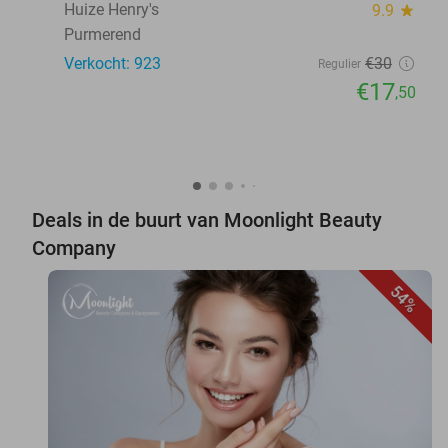
Huize Henry's
9.9
star
Purmerend
Verkocht: 923
€30
Regulier
€17
,50
Deals in de buurt van Moonlight Beauty
Company
54%