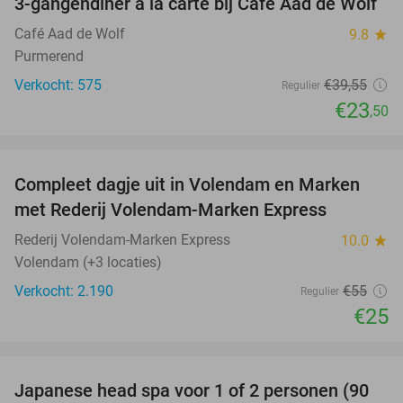
3-gangendiner à la carte bij Café Aad de Wolf
41%
Café Aad de Wolf
9.8
star
Purmerend
Verkocht: 575
€39
,55
Regulier
€23
,50
favorite_border
Compleet dagje uit in Volendam en Marken
55%
met Rederij Volendam-Marken Express
Rederij Volendam-Marken Express
10.0
star
Volendam (+3 locaties)
Verkocht: 2.190
€55
Regulier
€25
favorite_border
Japanese head spa voor 1 of 2 personen (90
31%