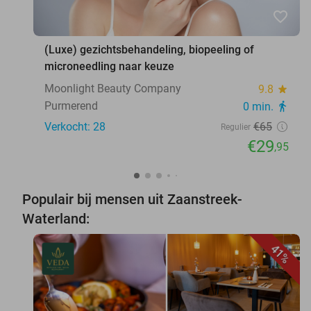
favorite_border
(Luxe) gezichtsbehandeling, biopeeling of
microneedling naar keuze
Moonlight Beauty Company
9.8
star
Purmerend
0 min.
directions_walk
Verkocht: 28
€65
Regulier
€29
,95
Populair bij mensen uit Zaanstreek-
Waterland:
41%