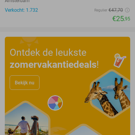
Amsterdam
Verkocht: 1.732
€47
,70
Regulier
€25
,95
Ontdek de leukste
zomervakantiedeals
!
Bekijk nu