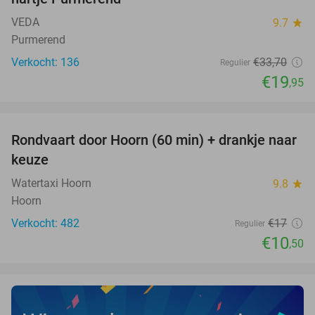
VEDA
9.7
star
Purmerend
Verkocht: 136
€33
,70
Regulier
€19
,95
favorite_border
Rondvaart door Hoorn (60 min) + drankje naar
38%
keuze
Watertaxi Hoorn
9.8
star
Hoorn
Verkocht: 482
€17
Regulier
€10
,50