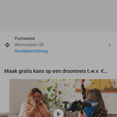
Purmerend
Wormerplein 98
Routebeschrijving
Maak gratis kans op een droomreis t.w.v. €3.000!
play_circle