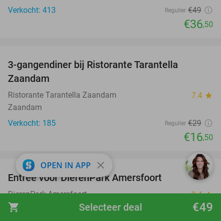
Verkocht: 413
€49
Regulier
€36
,50
favorite_border
3-gangendiner bij Ristorante Tarantella
43%
Zaandam
Ristorante Tarantella Zaandam
7.4
star
Zaandam
Verkocht: 185
€29
Regulier
€16
,50
favorite_border
close
OPEN IN APP
Entree voor DierenPark Amersfoort
24%
DierenPark Amersfoort
9.4
star
€49
shopping_cart
Selecteer deal
Amersfoort