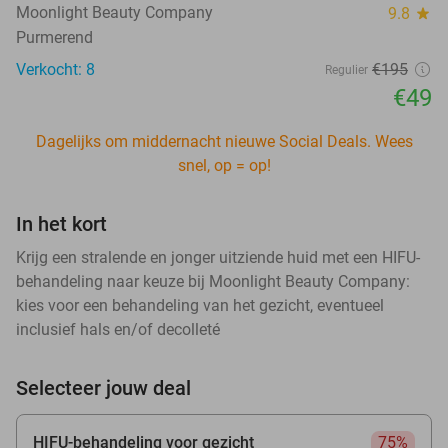
Moonlight Beauty Company
9.8
star
Purmerend
Verkocht: 8
€195
Regulier
€49
Dagelijks om middernacht nieuwe Social Deals. Wees
snel, op = op!
In het kort
Krijg een stralende en jonger uitziende huid met een HIFU-
behandeling naar keuze bij Moonlight Beauty Company:
kies voor een behandeling van het gezicht, eventueel
inclusief hals en/of decolleté
Selecteer jouw deal
HIFU-behandeling voor gezicht
75%