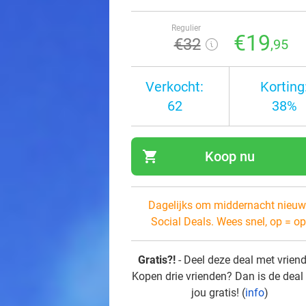
Regulier
€19
€32
,95
Verkocht:
Korting
62
38%
shopping_cart
Koop nu
navi
Dagelijks om middernacht nieuw
Social Deals. Wees snel, op = op
Gratis?!
- Deel deze deal met vrien
Kopen drie vrienden? Dan is de deal
jou gratis! (
info
)