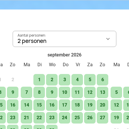
Een e-chopper is een elektrische scooter die qua uiterlij
choppers zijn gemakkelijk te besturen en bieden een u
en de omliggende gebieden te verkennen. Met hun still
het uitzicht en de geluiden van de natuur zonder de rus
Aantal personen:
van de natuur als nooit tevoren!
2 personen
september 2026
Za
Zo
Ma
Di
Wo
Do
Vr
Za
Zo
Ma
1
2
1
2
3
4
5
6
8
9
7
8
9
10
11
12
13
5
5
16
14
15
16
17
18
19
20
12
1
2
23
21
22
23
24
25
26
27
19
2