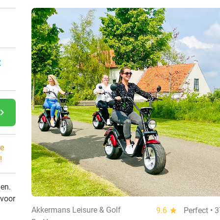
:
gate_next
e
!
den.
 voor
Akkermans Leisure & Golf
9.6
star
Perfect • 