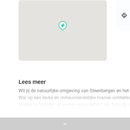
events
Lees meer
Wil jij de natuurlijke omgeving van Steenbergen en het
Wal op een leuke en milieuvriendelijke manier ontdek
locatie in De Heen en verken maar liefst 2 uur lang de
twee wielen! Rijd langs het water met prachtig uitzicht
gezellige dorpjes, steek monumentale sluizen over en 
keyboard_arrow_down
bezienswaardigheden en bijzondere natuurgebieden.