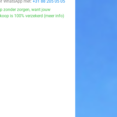
f WhatsApp met:
+31 88 205 05 05
p zonder zorgen, want jouw
koop is 100% verzekerd (meer info)