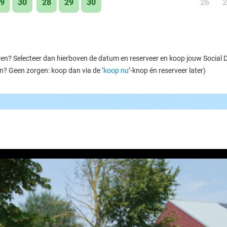
9
30
28
29
30
26
2
ren? Selecteer dan hierboven de datum en reserveer en koop jouw Social Dea
en? Geen zorgen: koop dan via de ‘
koop nu
’-knop én reserveer later)