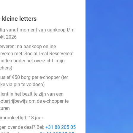
 kleine letters
dig vanaf moment van aankoop t/m
okt 2026
erveren:
na aankoop online
rveren met 'Social Deal Reserveren'
vinden onder het overzicht:
mijn
chers
)
usief €50 borg per e-chopper (ter
ke via pin te voldoen)
ient in het bezit te zijn van een
oter)rijbewijs om de e-chopper te
turen
imumleeftijd: 18 jaar
gen over de deal? Bel:
+31 88 205 05