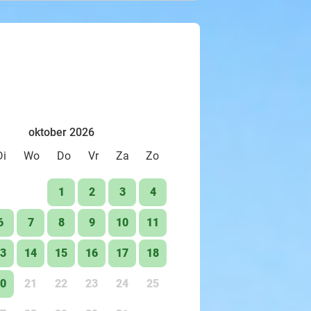
k lijkt op een stoere motor. De e-
nieke manier om het nationale park
e elektromotoren kun je genieten van
t te verstoren. Ervaar de schoonheid
oktober 2026
Di
Wo
Do
Vr
Za
Zo
1
2
3
4
6
7
8
9
10
11
3
14
15
16
17
18
0
21
22
23
24
25