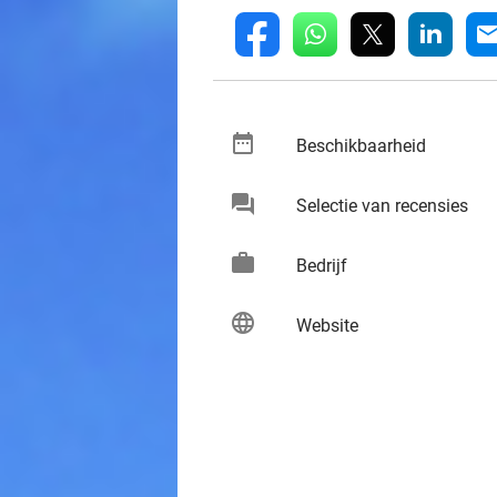
whatsapp
linkedin
fb
mai
date_range
keybo
Beschikbaarheid
chat
keybo
Selectie van recensies
work
keybo
Bedrijf
language
keybo
Website