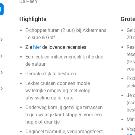
De Heen
l
Highlights
Grote
E-chopper huren (2 uur) bij Akkermans
Gel
Leisure & Golf
20 
ard_arrow_right
Zie
hier
de lovende recensies
Res
rese
ard_arrow_right
Een leuk en milieuvriendelijk ritje door
(te 
de natuur
vou
ard_arrow_right
Gemakkelijk te besturen
Excl
Lekker cruisen door een mooie
plek
ard_arrow_right
waterrijke omgeving met volop
Je d
afwisseling op je route
(sco
Onderweg kom jij gezellige terrassen
bes
tegen waar je kunt stoppen voor een
Min
hapje of drankje
Vra
Origineel teamuitje, verjaardagsfeest,