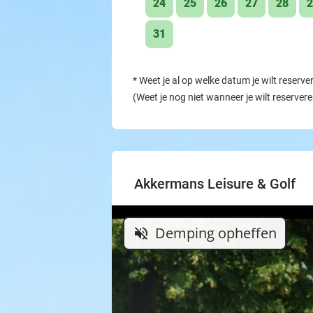
24
25
26
27
28
2
31
*
Weet je al op welke datum je wilt reserve
(Weet je nog niet wanneer je wilt reserver
Akkermans Leisure & Golf
Demping opheffen
volume_off