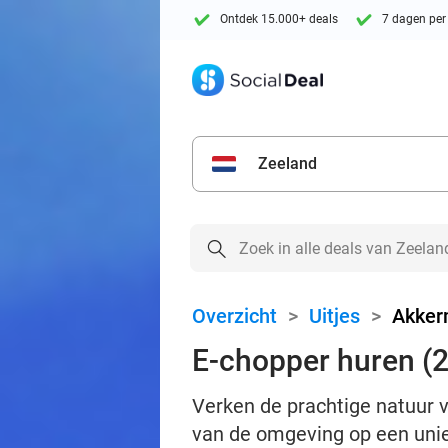
Ontdek 15.000+ deals
7 dagen per
Zeeland
Overzicht
>
Uitjes
>
Akker
E-chopper huren (2
Verken de prachtige natuur 
van de omgeving op een uni