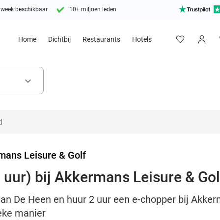
 week beschikbaar
10+ miljoen leden
Home
Dichtbij
Restaurants
Hotels
keyboard_arrow_down
mans Leisure & Golf
 uur) bij Akkermans Leisure & Gol
van De Heen en huur 2 uur een e-chopper bij Akker
eke manier