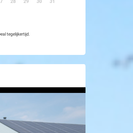
7
28
29
30
31
l tegelijkertijd.