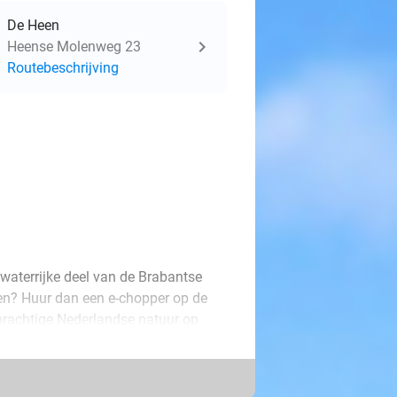
De Heen
Heense Molenweg 23
Routebeschrijving
 waterrijke deel van de Brabantse
ken? Huur dan een e-chopper op de
 prachtige Nederlandse natuur op
, ontdek een vestingstadje en
passeer historische