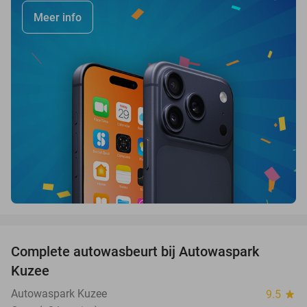
Meer info
favorite_border
Complete autowasbeurt bij Autowaspark
38%
Kuzee
Autowaspark Kuzee
9.5
star