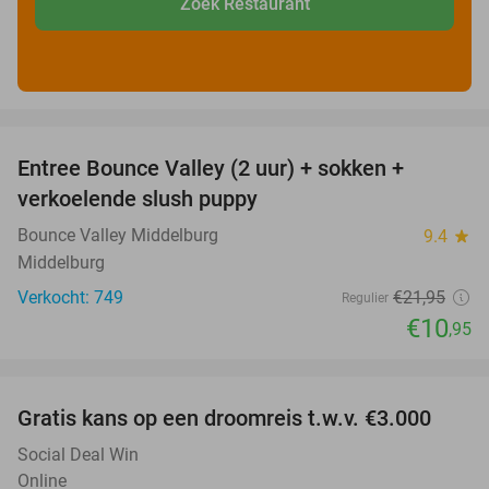
Zoek Restaurant
favorite_border
Entree Bounce Valley (2 uur) + sokken +
50%
verkoelende slush puppy
Bounce Valley Middelburg
9.4
star
Middelburg
Verkocht: 749
€21
,95
Regulier
€10
,95
favorite_border
Gratis kans op een droomreis t.w.v. €3.000
Social Deal Win
Online