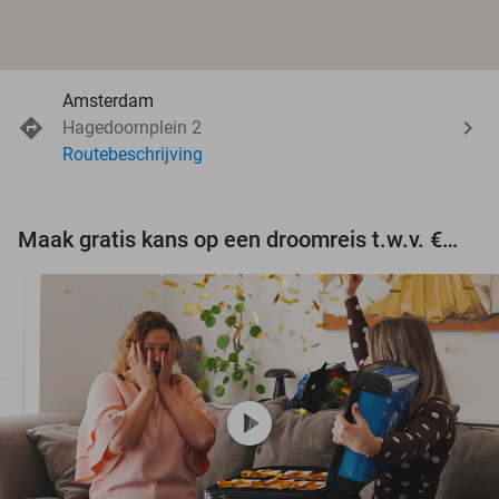
Amsterdam
Hagedoornplein 2
Routebeschrijving
Maak gratis kans op een droomreis t.w.v. €3.000!
play_circle