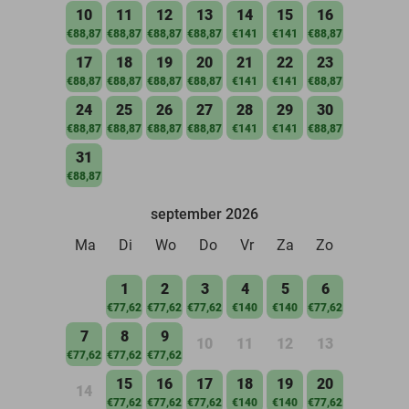
10
11
12
13
14
15
16
€88,87
€88,87
€88,87
€88,87
€141
€141
€88,87
17
18
19
20
21
22
23
€88,87
€88,87
€88,87
€88,87
€141
€141
€88,87
24
25
26
27
28
29
30
€88,87
€88,87
€88,87
€88,87
€141
€141
€88,87
31
€88,87
september 2026
Ma
Di
Wo
Do
Vr
Za
Zo
1
2
3
4
5
6
€77,62
€77,62
€77,62
€140
€140
€77,62
7
8
9
10
11
12
13
€77,62
€77,62
€77,62
15
16
17
18
19
20
14
€77,62
€77,62
€77,62
€140
€140
€77,62