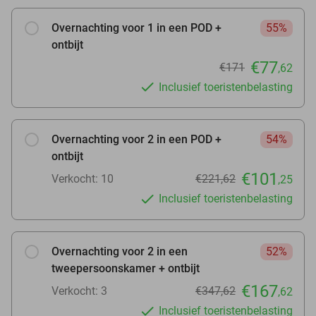
Overnachting voor 1 in een POD +
55%
ontbijt
€77
€171
,62
Inclusief toeristenbelasting
Overnachting voor 2 in een POD +
54%
ontbijt
€101
Verkocht: 10
€221,62
,25
Inclusief toeristenbelasting
Overnachting voor 2 in een
52%
tweepersoonskamer + ontbijt
€167
Verkocht: 3
€347,62
,62
Inclusief toeristenbelasting