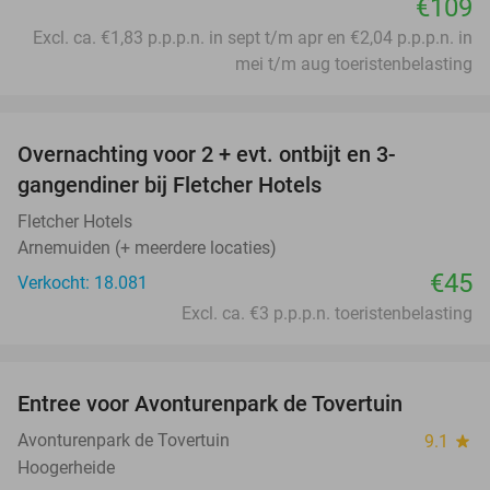
€109
Excl. ca. €1,83 p.p.p.n. in sept t/m apr en €2,04 p.p.p.n. in
mei t/m aug toeristenbelasting
favorite_border
Overnachting voor 2 + evt. ontbijt en 3-
gangendiner bij Fletcher Hotels
Fletcher Hotels
Arnemuiden (+ meerdere locaties)
€45
Verkocht: 18.081
Excl. ca. €3 p.p.p.n. toeristenbelasting
favorite_border
Entree voor Avonturenpark de Tovertuin
34%
Avonturenpark de Tovertuin
9.1
star
Hoogerheide