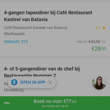
favorite_border
4-gangen tapasdiner bij Café Restaurant
32%
Kasteel van Batavia
Café Restaurant Kasteel van Batavia
9.7
star
Westkapelle
Verkocht: 315
€42
,50
Regulier
€28
,95
favorite_border
4- of 5-gangendiner van de chef bij
33%
Restaurantje Nummer 7
close
OPEN IN APP
Restaurantje Nummer 7
9.6
star
Middelburg
Verkocht: 370
€66
Regulier
Boek nu voor €77
,62
hotel
shopping_cart
Boek nu
navigate_next
€44
per kamer, per nacht