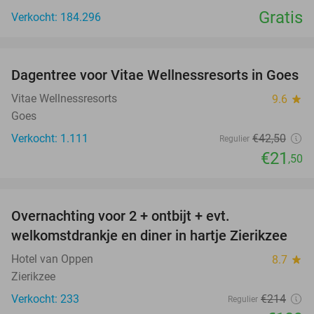
Gratis
Verkocht: 184.296
favorite_border
Dagentree voor Vitae Wellnessresorts in Goes
49%
Vitae Wellnessresorts
9.6
star
Goes
Verkocht: 1.111
€42
,50
Regulier
€21
,50
favorite_border
Overnachting voor 2 + ontbijt + evt.
49%
welkomstdrankje en diner in hartje Zierikzee
Hotel van Oppen
8.7
star
Zierikzee
Verkocht: 233
€214
Regulier