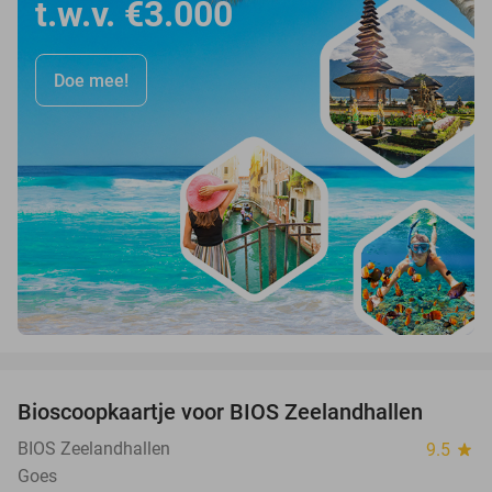
t.w.v. €3.000
Doe mee!
favorite_border
Bioscoopkaartje voor BIOS Zeelandhallen
31%
BIOS Zeelandhallen
9.5
star
Goes