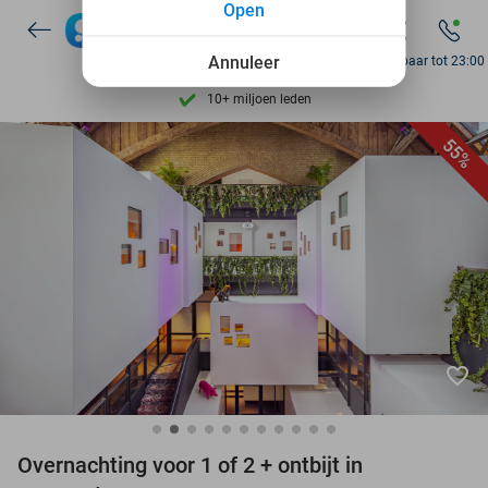
Open
7 dagen per week beschikbaar
10+ miljoen leden
Annuleer
Bereikbaar tot 23:00
9,4
op basis van
206.011 reviews
Ontdek 15.000+ deals
55%
7 dagen per week beschikbaar
10+ miljoen leden
favorite_border
Overnachting voor 1 of 2 + ontbijt in