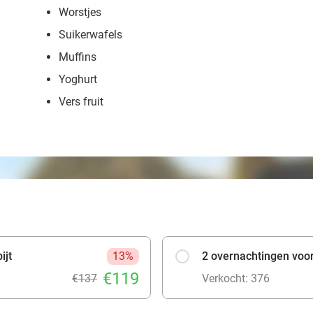
Worstjes
Suikerwafels
Muffins
Yoghurt
Vers fruit
ijt
13%
2 overnachtingen voor 
€119
€137
Verkocht: 376