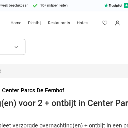
 week beschikbaar
10+ miljoen leden
Home
Dichtbij
Restaurants
Hotels
keyboard_arrow_down
>
Center Parcs De Eemhof
(en) voor 2 + ontbijt in Center Pa
leet verzorgde overnachting(en) + ontbijt in een 