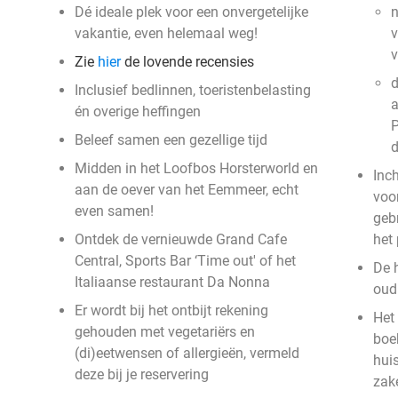
Dé ideale plek voor een onvergetelijke
n
vakantie, even helemaal weg!
v
Zie
hier
de lovende recensies
d
Inclusief bedlinnen, toeristenbelasting
a
én overige heffingen
P
Beleef samen een gezellige tijd
Midden in het Loofbos Horsterworld en
Inc
aan de oever van het Eemmeer, echt
voor
even samen!
geb
Ontdek de vernieuwde Grand Cafe
het
Central, Sports Bar ‘Time out' of het
De 
Italiaanse restaurant Da Nonna
oud 
Er wordt bij het ontbijt rekening
Het 
gehouden met vegetariërs en
boek
(di)eetwensen of allergieën, vermeld
hui
deze bij je reservering
zak