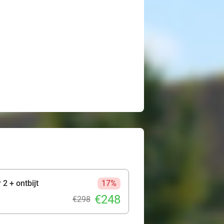
2 + ontbijt
17%
€248
€298