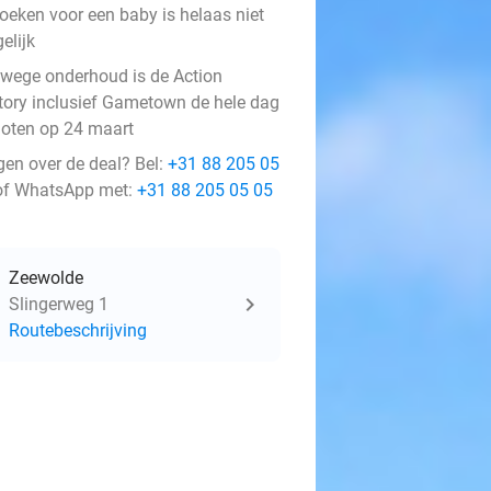
boeken voor een baby is helaas niet
elijk
wege onderhoud is de Action
tory inclusief Gametown de hele dag
loten op 24 maart
gen over de deal? Bel:
+31 88 205 05
f WhatsApp met:
+31 88 205 05 05
Zeewolde
Slingerweg 1
Routebeschrijving