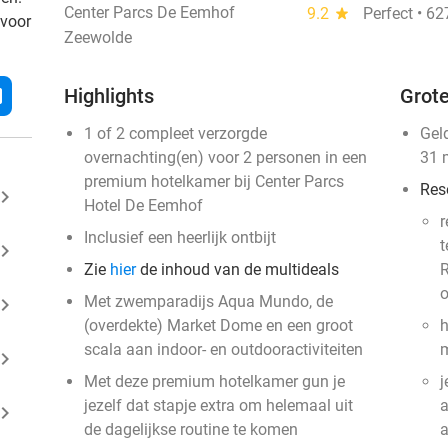
Center Parcs De Eemhof
9.2
star
Perfect • 6
 voor
Zeewolde
l
Highlights
Grote
1 of 2 compleet verzorgde
Gel
overnachting(en) voor 2 personen in een
31 
premium hotelkamer bij Center Parcs
Res
ard_arrow_right
Hotel De Eemhof
r
Inclusief een heerlijk ontbijt
t
ard_arrow_right
Zie
hier
de inhoud van de multideals
R
o
Met zwemparadijs Aqua Mundo, de
ard_arrow_right
(overdekte) Market Dome en een groot
h
scala aan indoor- en outdooractiviteiten
m
ard_arrow_right
Met deze premium hotelkamer gun je
j
jezelf dat stapje extra om helemaal uit
a
ard_arrow_right
de dagelijkse routine te komen