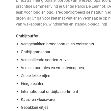
Direct aan het grootste loofbos van West-Europa, loof
prachtige Eemmeer vind je Center Parcs De Eemhof. Dé p
leuk voor jong en oud. Trek bijvoorbeeld de natuur in
groen is! Of ga voor kletsnat vertier en vermaak je op h
van wakeboarden, windsurfen en stand-up-paddling!
Ontbijtbuffet
Versgebakken broodsoorten en croissants
Ontbijtgranenbar
Verschillende soorten zuivel
Verse smoothies en vruchtensappen
Zoete lekkernijen
Eiergerechten
Internationaal ontbijtassortiment
Kaas- en vleeswaren
Gebakken eitjes