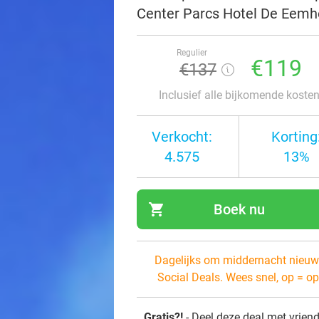
Center Parcs Hotel De Eemh
Regulier
€119
€137
Inclusief alle bijkomende koste
Verkocht:
Korting
4.575
13%
shopping_cart
Boek nu
navi
Dagelijks om middernacht nieuw
Social Deals. Wees snel, op = op
Gratis?!
- Deel deze deal met vrien