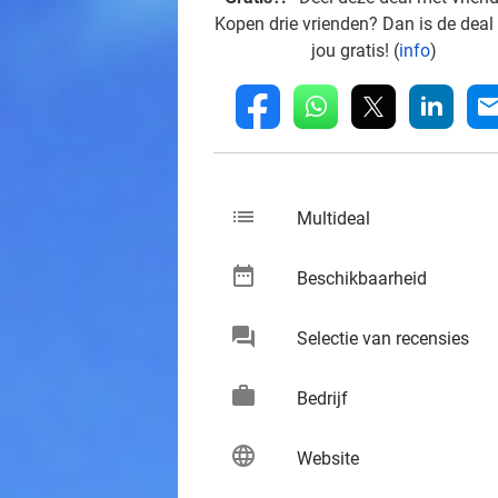
Kopen drie vrienden? Dan is de deal
jou gratis! (
info
)
whatsapp
linkedin
fb
mai
list
keybo
Multideal
date_range
keybo
Beschikbaarheid
chat
keybo
Selectie van recensies
work
keybo
Bedrijf
language
keybo
Website