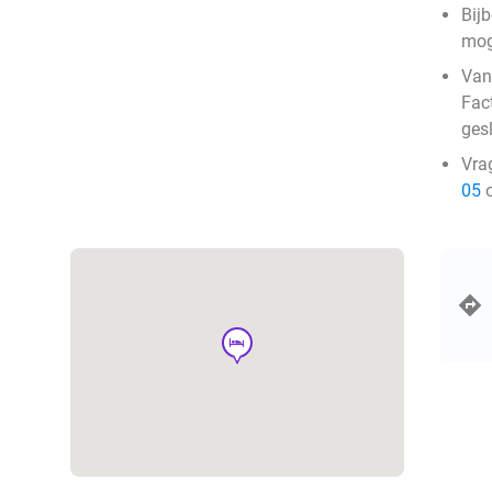
Bij
mog
Van
Fac
ges
Vra
05
o
hotel