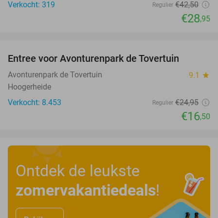
Verkocht: 319
€42
,50
Regulier
€28
,95
favorite_border
Entree voor Avonturenpark de Tovertuin
34%
Avonturenpark de Tovertuin
9.1
star
Hoogerheide
Verkocht: 8.453
€24
,95
Regulier
€16
,50
Ontdek de leukste
zomervakantiedeals
!