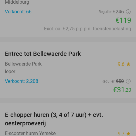
Middelburg
Verkocht: 66
€246
Regulier
€119
Excl. ca. €2,75 p.p.p.n. toeristenbelasting
favorite_border
Entree tot Bellewaerde Park
38%
Bellewaerde Park
9.6
star
Ieper
Verkocht: 2.208
€50
Regulier
€31
,20
favorite_border
E-chopper huren (3, 4 of 7 uur) + evt.
39%
oesterproeverij
E-scooter huren Yerseke
9.7
star