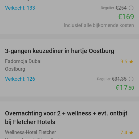
Verkocht: 133
€254
Regulier
€169
Inclusief alle bijkomende kosten
favorite_border
3-gangen keuzediner in hartje Oostburg
44%
Fadomoja Dubai
9.6
star
Oostburg
Verkocht: 126
€31
,35
Regulier
€17
,50
favorite_border
Overnachting voor 2 + wellness + evt. ontbijt
55%
bij Fletcher Hotels
Wellness-Hotel Fletcher
7.4
star