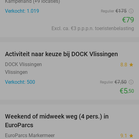
Kamperland (+9 locaties)
Verkocht: 1.019
€175
Regulier
€79
Excl. ca. €3 p.p.p.n. toeristenbelasting
favorite_border
Activiteit naar keuze bij DOCK Vlissingen
27%
DOCK Vlissingen
8.8
star
Vlissingen
Verkocht: 500
€7
,50
Regulier
€5
,50
favorite_border
Weekend of midweek weg (4 pers.) in
25%
EuroParcs
EuroParcs Markermeer
9.1
star