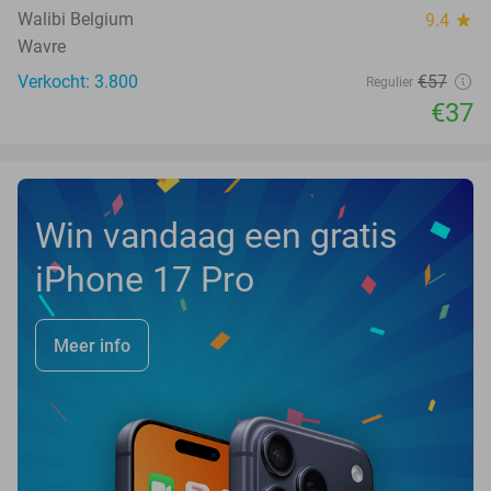
Walibi Belgium
9.4
star
Wavre
Verkocht: 3.800
€57
Regulier
€37
Win vandaag een gratis
iPhone 17 Pro
Meer info