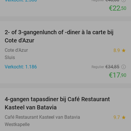
Regulier
€22
,50
favorite_border
2- of 3-gangenlunch of -diner à la carte bij
49%
Cote d'Azur
Cote d'Azur
8.9
star
Sluis
Verkocht: 1.186
€34
,85
Regulier
€17
,90
favorite_border
4-gangen tapasdiner bij Café Restaurant
32%
Kasteel van Batavia
Café Restaurant Kasteel van Batavia
9.7
star
Westkapelle