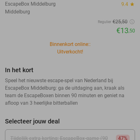
EscapeBox Middelburg
9.4
star
Middelburg
€25
,50
Regulier
€13
,50
Binnenkort online::
Uitverkocht!
In het kort
Speel het nieuwste escape-spel van Nederland bij
EscapeBox Middelburg: ga de uitdaging aan, kraak als
team de EscapeBoxen binnen 90 minuten en geniet na
afloop van 3 heerlijke bitterballen
Selecteer jouw deal
Tijdelijk extra korting: EscapeBox-game (90
47%