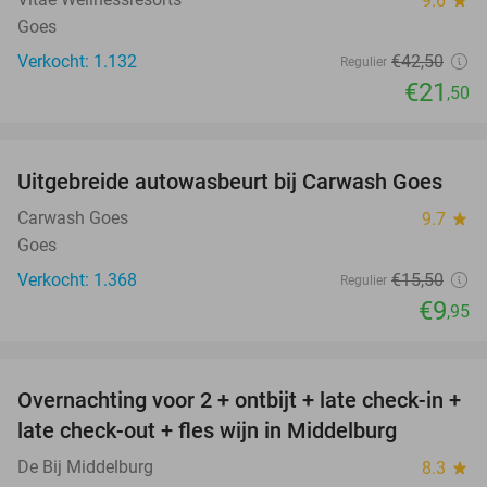
9.6
star
Goes
Verkocht: 1.132
€42
,50
Regulier
€21
,50
favorite_border
Uitgebreide autowasbeurt bij Carwash Goes
36%
Carwash Goes
9.7
star
Goes
Verkocht: 1.368
€15
,50
Regulier
€9
,95
favorite_border
Overnachting voor 2 + ontbijt + late check-in +
52%
late check-out + fles wijn in Middelburg
De Bij Middelburg
8.3
star