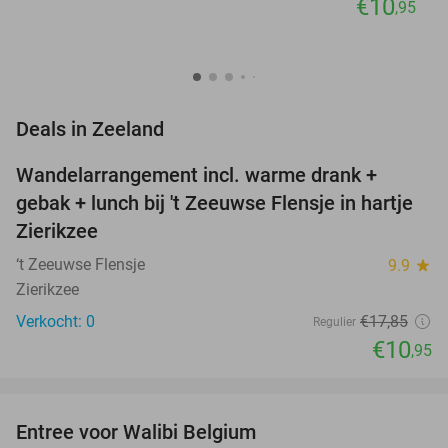
€10
,95
favorite_border
Deals in Zeeland
Wandelarrangement incl. warme drank +
39%
NEW
gebak + lunch bij 't Zeeuwse Flensje in hartje
TODAY
Zierikzee
‘t Zeeuwse Flensje
9.9
star
Zierikzee
Verkocht: 0
€17
,85
Regulier
€10
,95
favorite_border
Entree voor Walibi Belgium
35%