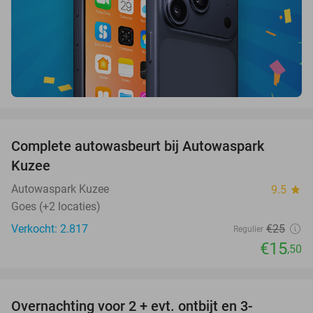
favorite_border
Complete autowasbeurt bij Autowaspark
38%
Kuzee
Autowaspark Kuzee
9.5
star
Goes (+2 locaties)
Verkocht: 2.817
€25
Regulier
€15
,50
favorite_border
Overnachting voor 2 + evt. ontbijt en 3-