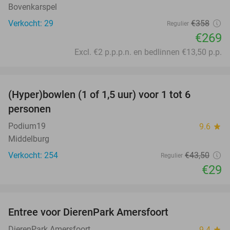
Bovenkarspel
Verkocht: 29
€358
Regulier
€269
Excl. €2 p.p.p.n. en bedlinnen €13,50 p.p.
favorite_border
(Hyper)bowlen (1 of 1,5 uur) voor 1 tot 6
33%
personen
Podium19
9.6
star
Middelburg
Verkocht: 254
€43
,50
Regulier
€29
favorite_border
Entree voor DierenPark Amersfoort
24%
DierenPark Amersfoort
9.4
star