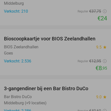
Middelburg
Verkocht: 210
€37
,75
Regulier
€24
favorite_border
Bioscoopkaartje voor BIOS Zeelandhallen
31%
BIOS Zeelandhallen
9.5
star
Goes
Verkocht: 2.536
€12
,95
Regulier
€8
,95
favorite_border
3-gangendiner bij een Bar Bistro DuCo
45%
Bar Bistro DuCo
9.0
star
Middelburg (+9 locaties)
Verkocht: 2.386
€40
,60