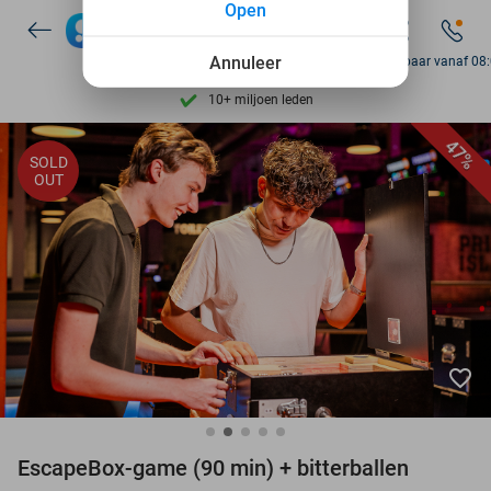
Open
Ontdek 15.000+ deals
7 dagen per week beschikbaar
Annuleer
Bereikbaar vanaf 08
10+ miljoen leden
9,4
op basis van
206.123 reviews
47%
SOLD
Ontdek 15.000+ deals
OUT
7 dagen per week beschikbaar
10+ miljoen leden
favorite_border
EscapeBox-game (90 min) + bitterballen