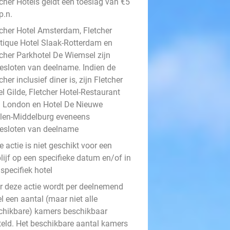
tcher Hotels geldt een toeslag van €5
p.n.
tcher Hotel Amsterdam, Fletcher
tique Hotel Slaak-Rotterdam en
tcher Parkhotel De Wiemsel zijn
gesloten van deelname. Indien de
her inclusief diner is, zijn Fletcher
l Gilde, Fletcher Hotel-Restaurant
 London en Hotel De Nieuwe
len-Middelburg eveneens
gesloten van deelname
 actie is niet geschikt voor een
lijf op een specifieke datum en/of in
specifiek hotel
r deze actie wordt per deelnemend
l een aantal (maar niet alle
chikbare) kamers beschikbaar
teld. Het beschikbare aantal kamers