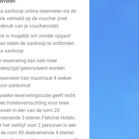
erveren:
a aankoop online reserveren via de
ink vermeld op de voucher (met
ebruik van je vouchercode)
et is mogelijk om zonder opgaaf
an reden de aankoop te ontbinden
na aankoop
e reservering kan niet meer
ewijzigd/geannuleerd worden
eserveren kan maximaal 4 weken
voor aankomst
unieke reserveringscode geeft recht
een hotelovernachting voor twee
sonen in één van de ruim 20
lnemende 3-sterren Fletcher Hotels.
 het verblijf voor 2 personen in één
 de ruim 80 deelnemende 4-sterren