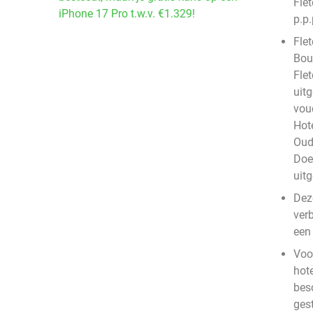
Fle
iPhone 17 Pro t.w.v. €1.329!
p.p.
Fle
Bou
Fle
uit
vouc
Hote
Oud
Doe
uit
Deze
verb
een 
Voo
hote
bes
ges