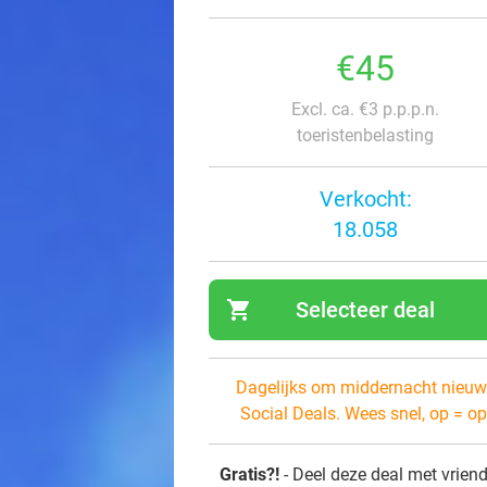
€45
Excl. ca. €3 p.p.p.n.
toeristenbelasting
Verkocht:
18.058
shopping_cart
Selecteer deal
navi
Dagelijks om middernacht nieuw
Social Deals. Wees snel, op = op
Gratis?!
- Deel deze deal met vrien