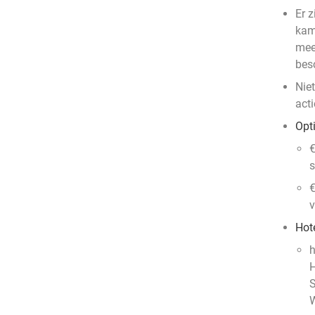
Er z
kam
mee
bes
Nie
acti
Opt
€
s
€
v
Hot
h
H
S