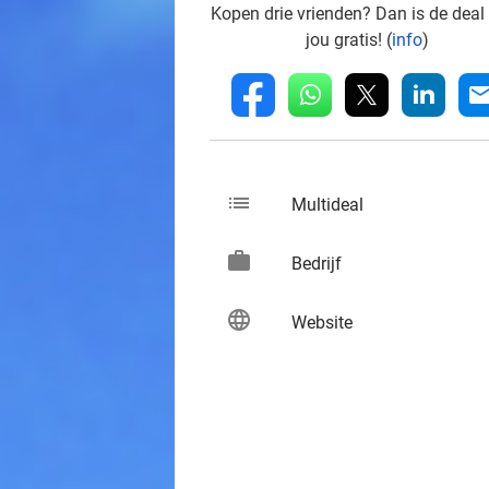
Kopen drie vrienden? Dan is de deal
jou gratis! (
info
)
whatsapp
linkedin
fb
mai
list
keybo
Multideal
work
keybo
Bedrijf
language
keybo
Website