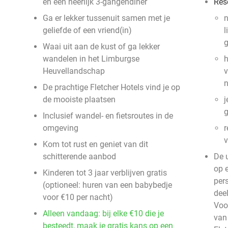
en een heerlijk 3-gangendiner
Res
Ga er lekker tussenuit samen met je
n
geliefde of een vriend(in)
l
g
Waai uit aan de kust of ga lekker
wandelen in het Limburgse
h
Heuvellandschap
v
De prachtige Fletcher Hotels vind je op
de mooiste plaatsen
j
g
Inclusief wandel- en fietsroutes in de
omgeving
r
Kom tot rust en geniet van dit
schitterende aanbod
De 
op 
Kinderen tot 3 jaar verblijven gratis
per
(optioneel: huren van een babybedje
dee
voor €10 per nacht)
Voor
Alleen vandaag: bij elke €10 die je
van
besteedt, maak je gratis kans op een