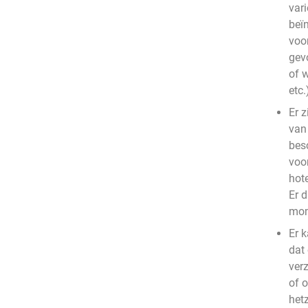
var
beïn
voo
gev
of 
etc.
Er z
van
bes
voo
hot
Er d
mom
Er 
dat
ver
of 
hetz