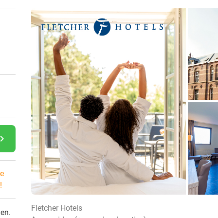
gate_next
e
!
Fletcher Hotels
den.