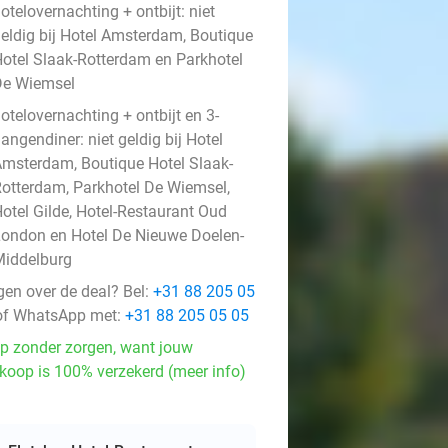
otelovernachting + ontbijt: niet
eldig bij Hotel Amsterdam, Boutique
otel Slaak-Rotterdam en Parkhotel
De Wiemsel
otelovernachting + ontbijt en 3-
angendiner: niet geldig bij Hotel
msterdam, Boutique Hotel Slaak-
otterdam, Parkhotel De Wiemsel,
otel Gilde, Hotel-Restaurant Oud
ondon en Hotel De Nieuwe Doelen-
iddelburg
gen over de deal? Bel:
+31 88 205 05
f WhatsApp met:
+31 88 205 05 05
p zonder zorgen, want jouw
koop is 100% verzekerd (meer info)