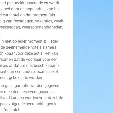
ieert per boekingsperiode en wordt
vloed door de populariteit van het
rkeurshotel op dat moment (als
olg van feestdagen, vakanties, week-
weekenddag, weersomstandigheden,
)
ijn niet op ieder moment, bij ieder
 de deelnemende hotels, kamers
chikbaar voor deze actie. Het kan
rkomen dat de voorkeur voor een
el en/of datum niet beschikbaar is.
ient dan een andere locatie en/of
ent gekozen te worden
kan geen garantie worden gegeven
 er meerdere reserveringscodes
zilverd kunnen worden voor dezelfde
opeenvolgende overnachtingen in
elfde hotel