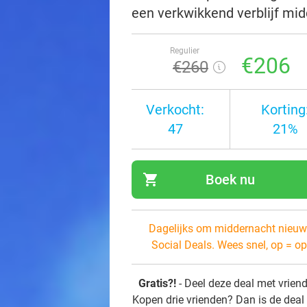
een verkwikkend verblijf mid
Regulier
€206
€260
Verkocht:
Korting
47
21%
shopping_cart
Boek nu
navi
Dagelijks om middernacht nieuw
Social Deals. Wees snel, op = op
Gratis?!
- Deel deze deal met vrien
Kopen drie vrienden? Dan is de deal