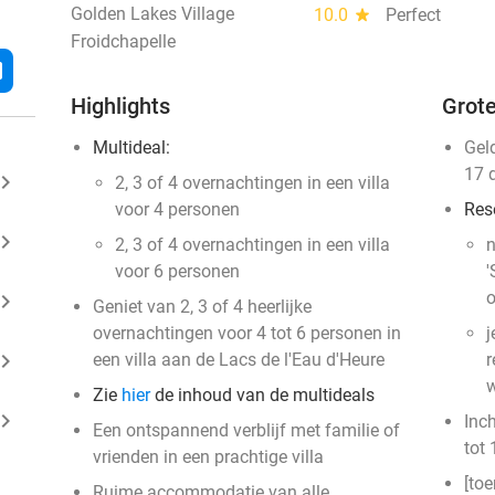
Golden Lakes Village
10.0
star
Perfect
Froidchapelle
l
Highlights
Grote
Multideal:
Gel
17 
ard_arrow_right
​2, 3 of 4 overnachtingen in een villa
voor 4 personen
Res
ard_arrow_right
2, 3 of 4 overnachtingen in een villa
n
voor 6 personen
'
o
ard_arrow_right
Geniet van 2, 3 of 4 heerlijke
overnachtingen voor 4 tot 6 personen in
j
ard_arrow_right
een villa aan de Lacs de l'Eau d'Heure
r
w
Zie
hier
de inhoud van de multideals
ard_arrow_right
Inc
Een ontspannend verblijf met familie of
tot 
vrienden in een prachtige villa
[toe
Ruime accommodatie van alle