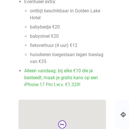
Eventueel extra:
ontbijt beschikbaar in Golden Lake
Hotel
babybedje €20
babystoel €20
fietsverhuur (4 uur) €12
huisdieren toegestaan tegen toeslag
van €35
Alleen vandaag: bij elke €10 die je
besteedt, maak je gratis kans op een
iPhone 17 Pro t.w.v. €1.329!
hotel