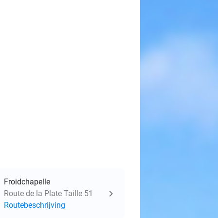
Froidchapelle
Route de la Plate Taille 51
Routebeschrijving