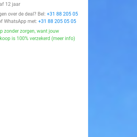
af 12 jaar
gen over de deal? Bel:
+31 88 205 05
f WhatsApp met:
+31 88 205 05 05
p zonder zorgen, want jouw
koop is 100% verzekerd (meer info)