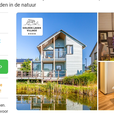
den in de natuur
:
gate_next
e
!
den.
 voor