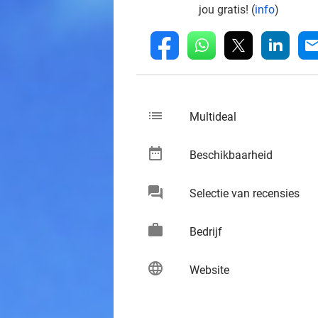
jou gratis! (
info
)
whatsapp
linkedin
fb
mai
list
keybo
Multideal
date_range
keybo
Beschikbaarheid
chat
keybo
Selectie van recensies
work
keybo
Bedrijf
language
keybo
Website