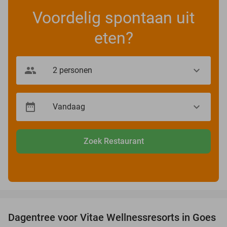
Voordelig spontaan uit
eten?
Zoek Restaurant
favorite_border
Dagentree voor Vitae Wellnessresorts in Goes
49%