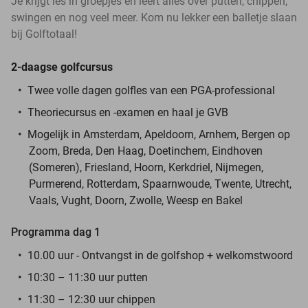
Je krijgt les in groepjes en leert alles over putten, chippen,
swingen en nog veel meer. Kom nu lekker een balletje slaan
bij Golftotaal!
2-daagse golfcursus
Twee volle dagen golfles van een PGA-professional
Theoriecursus en -examen en haal je GVB
Mogelijk in Amsterdam, Apeldoorn, Arnhem, Bergen op
Zoom, Breda, Den Haag, Doetinchem, Eindhoven
(Someren), Friesland, Hoorn, Kerkdriel, Nijmegen,
Purmerend, Rotterdam, Spaarnwoude, Twente, Utrecht,
Vaals, Vught, Doorn, Zwolle, Weesp en Bakel
Programma dag 1
10.00 uur - Ontvangst in de golfshop + welkomstwoord
10:30 – 11:30 uur putten
11:30 – 12:30 uur chippen