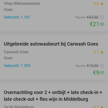
Vitae Wellnessresorts
9.6
star
Goes
Verkocht: 1.161
€42
,50
Regulier
€21
,50
favorite_border
Uitgebreide autowasbeurt bij Carwash Goes
36%
Carwash Goes
9.7
star
Goes
Verkocht: 1.395
€15
,50
Regulier
€9
,95
favorite_border
Overnachting voor 2 + ontbijt + late check-in +
52%
late check-out + fles wijn in Middelburg
De Bij Middelburg
8.2
star