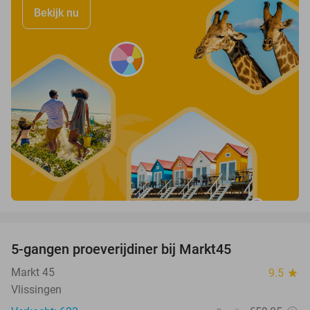
Bekijk nu
favorite_border
5-gangen proeverijdiner bij Markt45
34%
Markt 45
9.5
star
Vlissingen