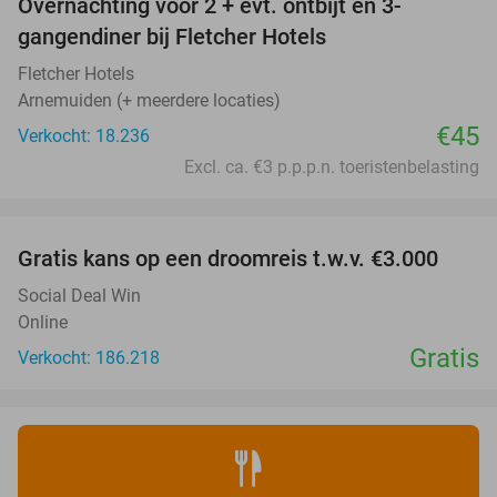
Overnachting voor 2 + evt. ontbijt en 3-
gangendiner bij Fletcher Hotels
Fletcher Hotels
Arnemuiden (+ meerdere locaties)
€45
Verkocht: 18.236
Excl. ca. €3 p.p.p.n. toeristenbelasting
favorite_border
Gratis kans op een droomreis t.w.v. €3.000
Social Deal Win
Online
Gratis
Verkocht: 186.218