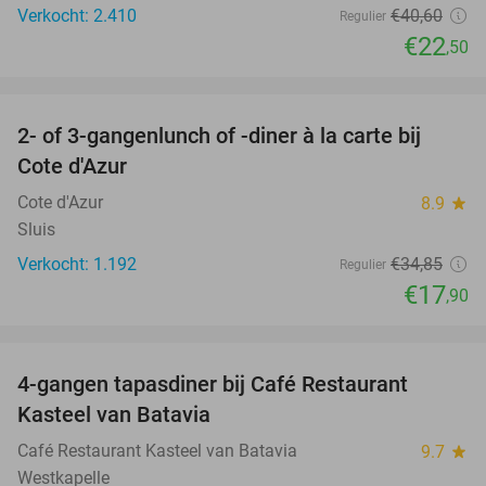
Verkocht: 2.410
€40
,60
Regulier
€22
,50
favorite_border
2- of 3-gangenlunch of -diner à la carte bij
49%
Cote d'Azur
Cote d'Azur
8.9
star
Sluis
Verkocht: 1.192
€34
,85
Regulier
€17
,90
favorite_border
4-gangen tapasdiner bij Café Restaurant
32%
Kasteel van Batavia
Café Restaurant Kasteel van Batavia
9.7
star
Westkapelle