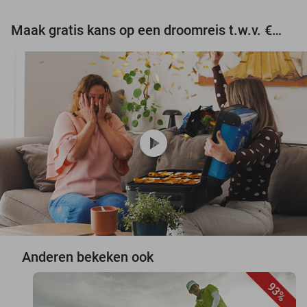
Maak gratis kans op een droomreis t.w.v. €3.000!
play_circle
Anderen bekeken ook
93%