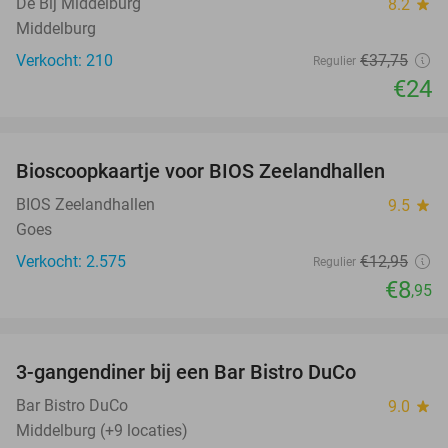
De Bij Middelburg
8.2
star
Middelburg
Verkocht: 210
€37
,75
Regulier
€24
favorite_border
Bioscoopkaartje voor BIOS Zeelandhallen
31%
BIOS Zeelandhallen
9.5
star
Goes
Verkocht: 2.575
€12
,95
Regulier
€8
,95
favorite_border
3-gangendiner bij een Bar Bistro DuCo
45%
Bar Bistro DuCo
9.0
star
Middelburg (+9 locaties)