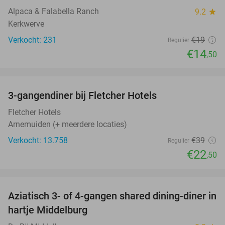
Alpaca & Falabella Ranch
9.2
star
Kerkwerve
Verkocht: 231
€19
Regulier
€14
,50
favorite_border
3-gangendiner bij Fletcher Hotels
42%
Fletcher Hotels
Arnemuiden (+ meerdere locaties)
Verkocht: 13.758
€39
Regulier
€22
,50
favorite_border
Aziatisch 3- of 4-gangen shared dining-diner in
36%
hartje Middelburg