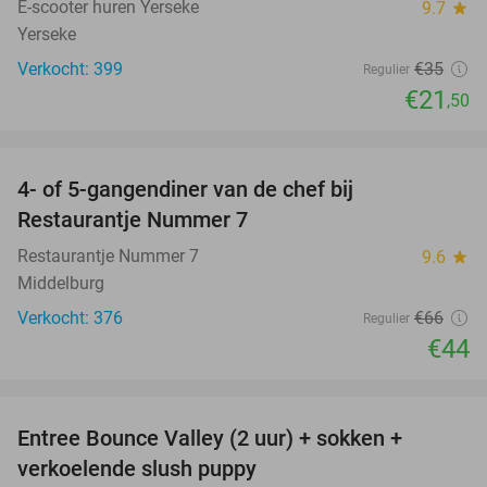
E-scooter huren Yerseke
9.7
star
Yerseke
Verkocht: 399
€35
Regulier
€21
,50
favorite_border
4- of 5-gangendiner van de chef bij
33%
Restaurantje Nummer 7
Restaurantje Nummer 7
9.6
star
Middelburg
Verkocht: 376
€66
Regulier
€44
favorite_border
Entree Bounce Valley (2 uur) + sokken +
50%
verkoelende slush puppy