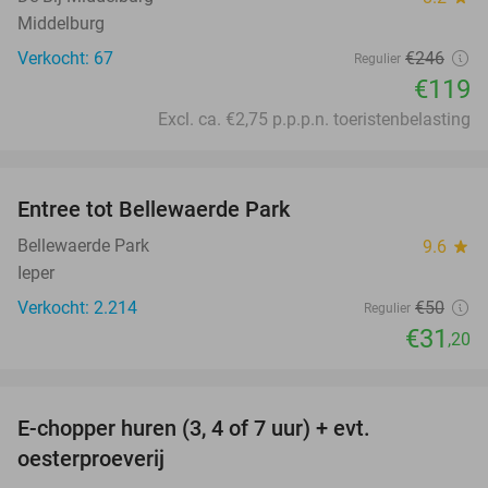
Middelburg
Verkocht: 67
€246
Regulier
€119
Excl. ca. €2,75 p.p.p.n. toeristenbelasting
favorite_border
Entree tot Bellewaerde Park
38%
Bellewaerde Park
9.6
star
Ieper
Verkocht: 2.214
€50
Regulier
€31
,20
favorite_border
E-chopper huren (3, 4 of 7 uur) + evt.
39%
oesterproeverij