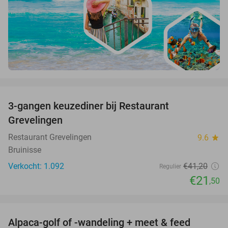
favorite_border
3-gangen keuzediner bij Restaurant
48%
Grevelingen
Restaurant Grevelingen
9.6
star
Bruinisse
Verkocht: 1.092
€41
,20
Regulier
€21
,50
favorite_border
Alpaca-golf of -wandeling + meet & feed
24%