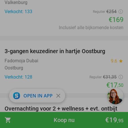
Valkenburg
Verkocht: 133
€254
Regulier
€169
Inclusief alle bijkomende kosten
favorite_border
3-gangen keuzediner in hartje Oostburg
44%
Fadomoja Dubai
9.6
star
Oostburg
Verkocht: 128
€31
,35
Regulier
€17
,50
favorite_border
close
OPEN IN APP
Overnachting voor 2 + wellness + evt. ontbijt
55%
bij Fletcher Hotels
€19
shopping_cart
Koop nu
,95
Wellness-Hotel Fletcher
7.4
star