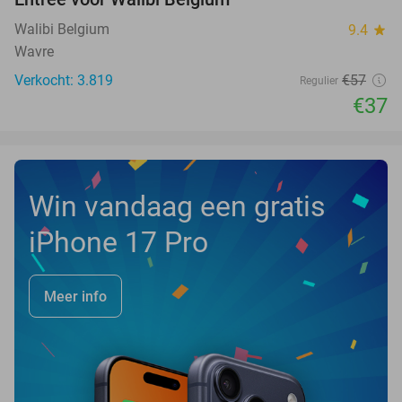
35%
Walibi Belgium
9.4
star
Wavre
Verkocht: 3.819
€57
Regulier
€37
Win vandaag een gratis
iPhone 17 Pro
Meer info