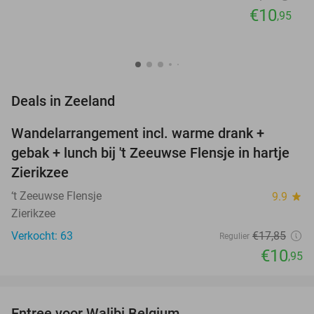
€10
,95
favorite_border
Deals in Zeeland
Wandelarrangement incl. warme drank +
39%
NEW
gebak + lunch bij 't Zeeuwse Flensje in hartje
TODAY
Zierikzee
‘t Zeeuwse Flensje
9.9
star
Zierikzee
Verkocht: 63
€17
,85
Regulier
€10
,95
favorite_border
Entree voor Walibi Belgium