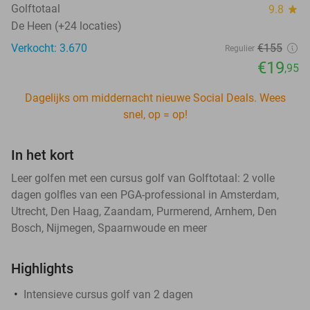
Golftotaal
9.8
star
De Heen (+24 locaties)
Verkocht: 3.670
€155
Regulier
€19
,95
Dagelijks om middernacht nieuwe Social Deals. Wees
snel, op = op!
In het kort
Leer golfen met een cursus golf van Golftotaal: 2 volle
dagen golfles van een PGA-professional in Amsterdam,
Utrecht, Den Haag, Zaandam, Purmerend, Arnhem, Den
Bosch, Nijmegen, Spaarnwoude en meer
Highlights
Intensieve cursus golf van 2 dagen