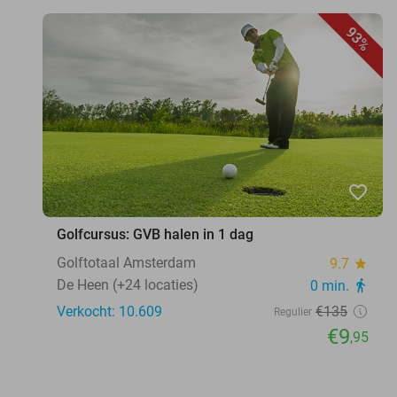
93%
favorite_border
Golfcursus: GVB halen in 1 dag
Golftotaal Amsterdam
9.7
star
De Heen (+24 locaties)
0 min.
directions_walk
Verkocht: 10.609
€135
Regulier
€9
,95