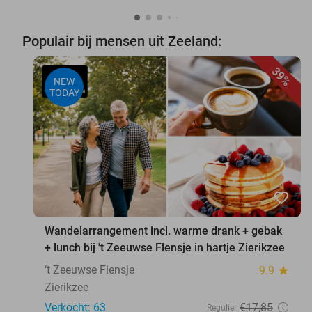
Populair bij mensen uit Zeeland:
39%
NEW
TODAY
favorite_border
Wandelarrangement incl. warme drank + gebak
+ lunch bij 't Zeeuwse Flensje in hartje Zierikzee
‘t Zeeuwse Flensje
9.9
star
Zierikzee
Verkocht: 63
€17
,85
Regulier