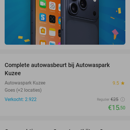
favorite_border
Complete autowasbeurt bij Autowaspark
38%
Kuzee
Autowaspark Kuzee
9.5
star
Goes (+2 locaties)
Verkocht: 2.922
€25
Regulier
€15
,50
favorite_border