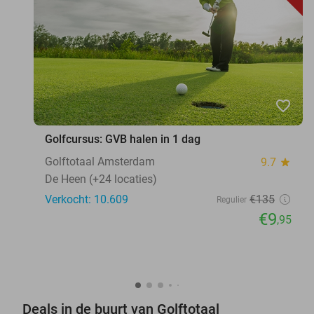
favorite_border
Golfcursus: GVB halen in 1 dag
Golftotaal Amsterdam
9.7
star
De Heen (+24 locaties)
Verkocht: 10.609
€135
Regulier
€9
,95
Deals in de buurt van Golftotaal