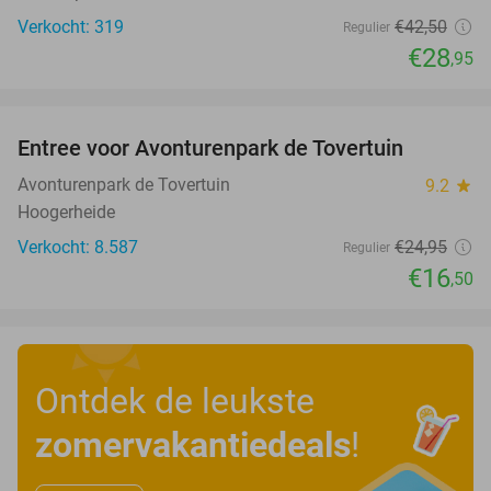
Verkocht: 319
€42
,50
Regulier
€28
,95
favorite_border
Entree voor Avonturenpark de Tovertuin
34%
Avonturenpark de Tovertuin
9.2
star
Hoogerheide
Verkocht: 8.587
€24
,95
Regulier
€16
,50
Ontdek de leukste
zomervakantiedeals
!