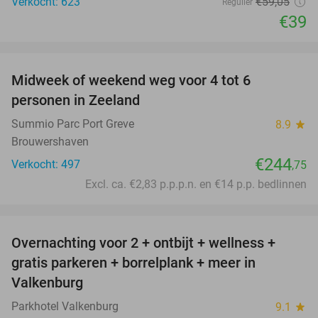
Verkocht: 623
€59
,05
Regulier
€39
favorite_border
Midweek of weekend weg voor 4 tot 6
personen in Zeeland
Summio Parc Port Greve
8.9
star
Brouwershaven
€244
Verkocht: 497
,75
Excl. ca. €2,83 p.p.p.n. en €14 p.p. bedlinnen
favorite_border
Overnachting voor 2 + ontbijt + wellness +
33%
gratis parkeren + borrelplank + meer in
Valkenburg
Parkhotel Valkenburg
9.1
star