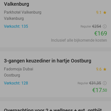
Valkenburg
Parkhotel Valkenburg
9.1
star
Valkenburg
Verkocht: 135
€254
Regulier
€169
Inclusief alle bijkomende kosten
favorite_border
3-gangen keuzediner in hartje Oostburg
44%
Fadomoja Dubai
9.6
star
Oostburg
Verkocht: 128
€31
,35
Regulier
€17
,50
favorite_border
Overnachting voor 2 + wellness + evt. ontbijt