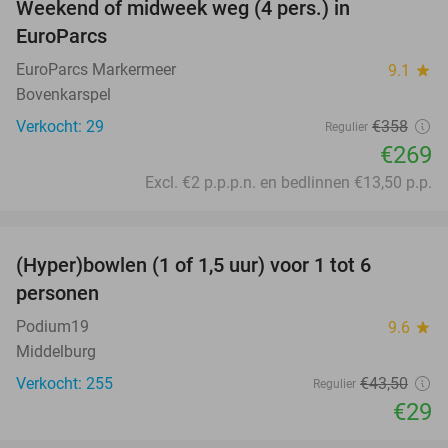
Weekend of midweek weg (4 pers.) in
25%
EuroParcs
EuroParcs Markermeer
9.1
star
Bovenkarspel
Verkocht: 29
€358
Regulier
€269
Excl. €2 p.p.p.n. en bedlinnen €13,50 p.p.
favorite_border
(Hyper)bowlen (1 of 1,5 uur) voor 1 tot 6
33%
personen
Podium19
9.6
star
Middelburg
Verkocht: 255
€43
,50
Regulier
€29
favorite_border