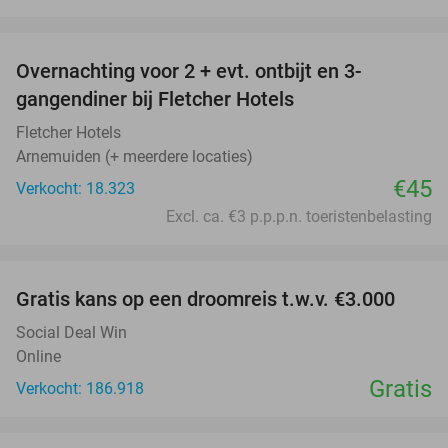
favorite_border
Overnachting voor 2 + evt. ontbijt en 3-
gangendiner bij Fletcher Hotels
Fletcher Hotels
Arnemuiden (+ meerdere locaties)
€45
Verkocht: 18.323
Excl. ca. €3 p.p.p.n. toeristenbelasting
favorite_border
Gratis kans op een droomreis t.w.v. €3.000
Social Deal Win
Online
Gratis
Verkocht: 186.918