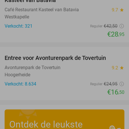
Kasteel van Batavia
Café Restaurant Kasteel van Batavia
9.7
star
Westkapelle
Verkocht: 321
€42
,50
Regulier
€28
,95
favorite_border
Entree voor Avonturenpark de Tovertuin
34%
Avonturenpark de Tovertuin
9.2
star
Hoogerheide
Verkocht: 8.634
€24
,95
Regulier
€16
,50
Ontdek de leukste