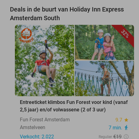
Deals in de buurt van Holiday Inn Express
Amsterdam South
32%
favorite_border
Entreeticket klimbos Fun Forest voor kind (vanaf
2,5 jaar) en/of volwassene (2 of 3 uur)
Fun Forest Amsterdam
9.7
star
Amstelveen
7 min.
directions_walk
Verkocht: 2.022
€19
Regulier