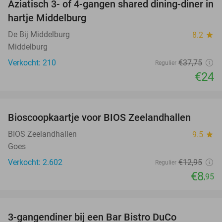
Aziatisch 3- of 4-gangen shared dining-diner in
36%
hartje Middelburg
De Bij Middelburg
8.2
star
Middelburg
Verkocht: 210
€37
,75
Regulier
€24
favorite_border
Bioscoopkaartje voor BIOS Zeelandhallen
31%
BIOS Zeelandhallen
9.5
star
Goes
Verkocht: 2.602
€12
,95
Regulier
€8
,95
favorite_border
3-gangendiner bij een Bar Bistro DuCo
45%