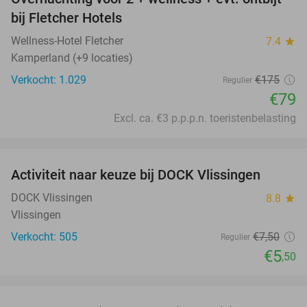
55%
bij Fletcher Hotels
Wellness-Hotel Fletcher
7.4
star
Kamperland (+9 locaties)
Verkocht: 1.029
€175
Regulier
€79
Excl. ca. €3 p.p.p.n. toeristenbelasting
favorite_border
Activiteit naar keuze bij DOCK Vlissingen
27%
DOCK Vlissingen
8.8
star
Vlissingen
Verkocht: 505
€7
,50
Regulier
€5
,50
favorite_border