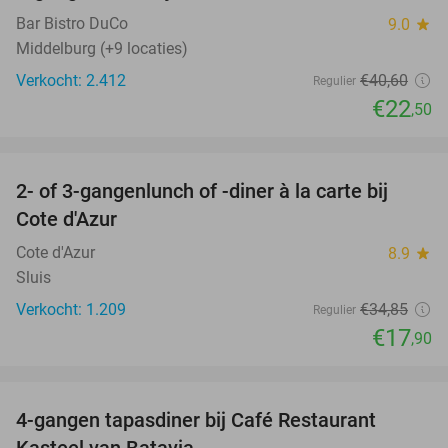
Bar Bistro DuCo
9.0
star
Middelburg (+9 locaties)
Verkocht: 2.412
€40
,60
Regulier
€22
,50
favorite_border
2- of 3-gangenlunch of -diner à la carte bij
49%
Cote d'Azur
Cote d'Azur
8.9
star
Sluis
Verkocht: 1.209
€34
,85
Regulier
€17
,90
favorite_border
4-gangen tapasdiner bij Café Restaurant
32%