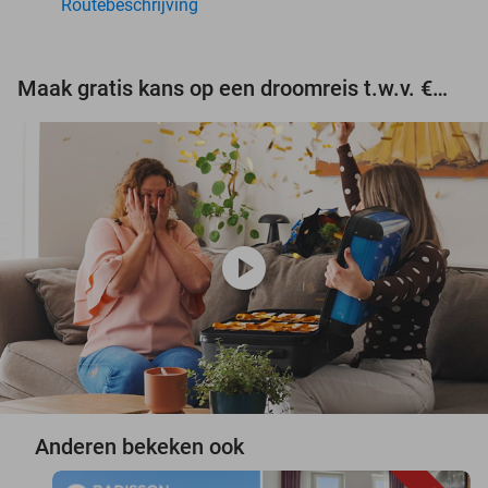
Routebeschrijving
Maak gratis kans op een droomreis t.w.v. €3.000!
play_circle
Anderen bekeken ook