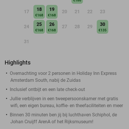
€180
18
19
17
20
21
22
23
€168
€168
25
26
30
24
27
28
29
€168
€168
€135
31
Highlights
Overnachting voor 2 personen in Holiday Inn Express
Amsterdam South, nabij de Zuidas
Inclusief ontbijt en een late check-out
Jullie verblijven in een tweepersoonskamer met gratis
wifi, een eigen bureau, koffie- en theefaciliteiten en meer
Binnen 30 minuten ben jij bij luchthaven Schiphol, de
Johan Cruijff ArenA of het Rijksmuseum!