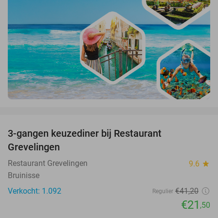
favorite_border
3-gangen keuzediner bij Restaurant
48%
Grevelingen
Restaurant Grevelingen
9.6
star
Bruinisse
Verkocht: 1.092
€41
,20
Regulier
€21
,50