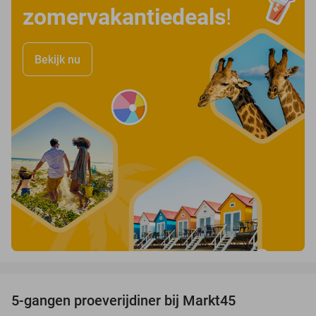
zomervakantiedeals
!
Bekijk nu
favorite_border
5-gangen proeverijdiner bij Markt45
34%