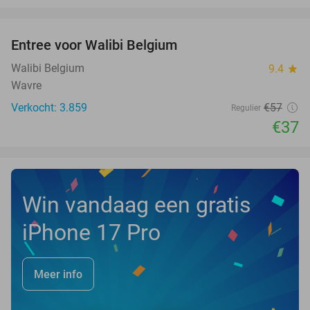
favorite_border
Entree voor Walibi Belgium
35%
Walibi Belgium
9.4
star
Wavre
Verkocht: 3.859
€57
Regulier
€37
Win vandaag een gratis
iPhone 17 Pro
Meer info