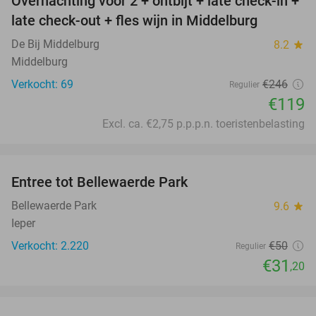
Overnachting voor 2 + ontbijt + late check-in +
52%
late check-out + fles wijn in Middelburg
De Bij Middelburg
8.2
star
Middelburg
Verkocht: 69
€246
Regulier
€119
Excl. ca. €2,75 p.p.p.n. toeristenbelasting
favorite_border
Entree tot Bellewaerde Park
38%
Bellewaerde Park
9.6
star
Ieper
Verkocht: 2.220
€50
Regulier
€31
,20
favorite_border