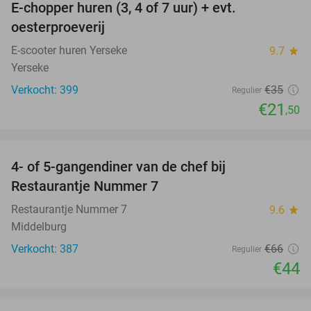
E-chopper huren (3, 4 of 7 uur) + evt.
39%
oesterproeverij
E-scooter huren Yerseke
9.7
star
Yerseke
Verkocht: 399
€35
Regulier
€21
,50
favorite_border
4- of 5-gangendiner van de chef bij
33%
Restaurantje Nummer 7
Restaurantje Nummer 7
9.6
star
Middelburg
Verkocht: 387
€66
Regulier
€44
favorite_border