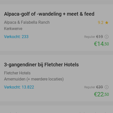
favorite_border
Alpaca-golf of -wandeling + meet & feed
24%
Alpaca & Falabella Ranch
9.2
star
Kerkwerve
Verkocht: 233
€19
Regulier
€14
,50
favorite_border
3-gangendiner bij Fletcher Hotels
42%
Fletcher Hotels
Arnemuiden (+ meerdere locaties)
Verkocht: 13.822
€39
Regulier
€22
,50
favorite_border