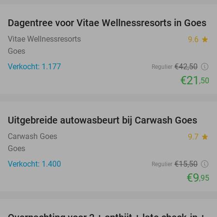
Dagentree voor Vitae Wellnessresorts in Goes
49%
Vitae Wellnessresorts
9.6
star
Goes
Verkocht: 1.177
€42
,50
Regulier
€21
,50
favorite_border
Uitgebreide autowasbeurt bij Carwash Goes
36%
Carwash Goes
9.7
star
Goes
Verkocht: 1.400
€15
,50
Regulier
€9
,95
favorite_border