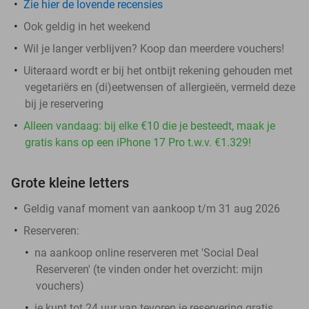
Zie hier de lovende recensies
Ook geldig in het weekend
Wil je langer verblijven? Koop dan meerdere vouchers!
Uiteraard wordt er bij het ontbijt rekening gehouden met
vegetariërs en (di)eetwensen of allergieën, vermeld deze
bij je reservering
Alleen vandaag: bij elke €10 die je besteedt, maak je
gratis kans op een iPhone 17 Pro t.w.v. €1.329!
Grote kleine letters
Geldig vanaf moment van aankoop t/m 31 aug 2026
Reserveren:
na aankoop online reserveren met 'Social Deal
Reserveren' (te vinden onder het overzicht:
mijn
vouchers
)
je kunt tot 24 uur van tevoren je reservering gratis