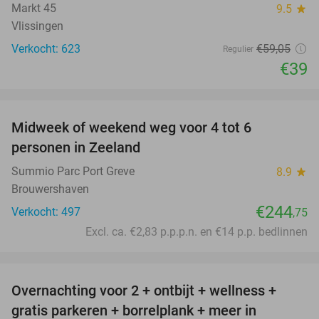
Markt 45
9.5
star
Vlissingen
Verkocht: 623
€59
,05
Regulier
€39
favorite_border
Midweek of weekend weg voor 4 tot 6
personen in Zeeland
Summio Parc Port Greve
8.9
star
Brouwershaven
€244
Verkocht: 497
,75
Excl. ca. €2,83 p.p.p.n. en €14 p.p. bedlinnen
favorite_border
Overnachting voor 2 + ontbijt + wellness +
33%
gratis parkeren + borrelplank + meer in