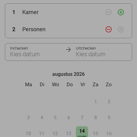
remove_circle_outline
add_circle_outline
1
Kamer
remove_circle_outline
add_circle_outline
2
Personen
Inchecken
Uitchecken
Kies datum
Kies datum
augustus 2026
Ma
Di
Wo
Do
Vr
Za
Zo
1
2
3
4
5
6
7
8
9
14
10
11
12
13
15
16