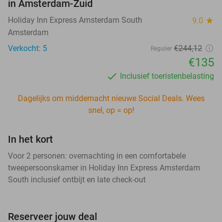
in Amsterdam-Zuid
Holiday Inn Express Amsterdam South
9.0
star
Amsterdam
Verkocht: 5
€244,12
Regulier
€135
Inclusief toeristenbelasting
Dagelijks om middernacht nieuwe Social Deals. Wees
snel, op = op!
In het kort
Voor 2 personen: overnachting in een comfortabele
tweepersoonskamer in Holiday Inn Express Amsterdam
South inclusief ontbijt en late check-out
Reserveer jouw deal