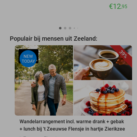
€12
,95
Populair bij mensen uit Zeeland:
39%
NEW
TODAY
favorite_border
Wandelarrangement incl. warme drank + gebak
+ lunch bij 't Zeeuwse Flensje in hartje Zierikzee