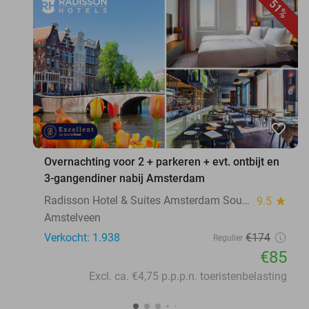
51%
favorite_border
Overnachting voor 2 + parkeren + evt. ontbijt en
3-gangendiner nabij Amsterdam
Radisson Hotel & Suites Amsterdam South
9.5
star
Amstelveen
Verkocht: 1.938
€174
Regulier
€85
Excl. ca. €4,75 p.p.p.n. toeristenbelasting