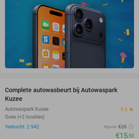
favorite_border
Complete autowasbeurt bij Autowaspark
38%
Kuzee
Autowaspark Kuzee
9.5
star
Goes (+2 locaties)
Verkocht: 2.942
€25
Regulier
€15
,50