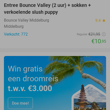
Entree Bounce Valley (2 uur) + sokken +
50%
verkoelende slush puppy
Bounce Valley Middelburg
9.4
star
Middelburg
Verkocht: 772
€21
,95
Regulier
€10
,95
Win gratis
een droomreis
t.w.v. €3.000
Doe mee!