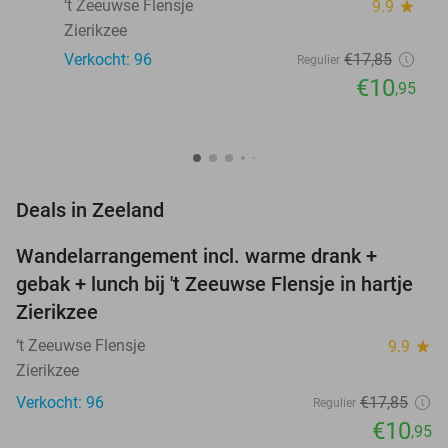
‘t Zeeuwse Flensje
9.9
star
Zierikzee
Verkocht: 96
€17
,85
Regulier
€10
,95
favorite_border
Deals in Zeeland
Wandelarrangement incl. warme drank +
39%
NEW
gebak + lunch bij 't Zeeuwse Flensje in hartje
TODAY
Zierikzee
‘t Zeeuwse Flensje
9.9
star
Zierikzee
Verkocht: 96
€17
,85
Regulier
€10
,95