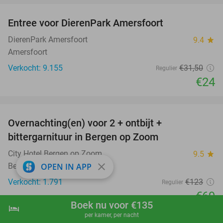
Entree voor DierenPark Amersfoort
24%
DierenPark Amersfoort
9.4
star
Amersfoort
Verkocht: 9.155
€31
,50
Regulier
€24
favorite_border
Overnachting(en) voor 2 + ontbijt +
44%
bittergarnituur in Bergen op Zoom
City Hotel Bergen op Zoom
9.5
star
close
OPEN IN APP
Bergen op Zoom
Verkocht: 1.791
€123
Regulier
€69
Boek nu voor €135
hotel
shopping_cart
Boek nu
navigate_next
Excl. ca. €4 p.p.p.n. toeristenbelasting
per kamer, per nacht